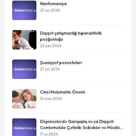
Nimfomaniya
27 iyn 2024
Diqqət çatışmazlığı hiperaktivlik
pozğunluğu
22 yan 2024
Şəxsiyyət pozuntuları
27 iyn 2024
Cinsi Məlumatın Önəmi
14 may 2024
Düşüncələrdə Qarışıqlıq və ya Diqqəti
Cəmləməkdə Çətinlik: Səbəblər və Müalicə
Yolları
17 iyl 2024