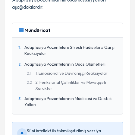
aşağıdakılardır:
Mündəricat
Adaptasiya Pozuntuları: Stresli Hadisələrə Qarşı
1
.
Reaksiyalar
Adaptasiya Pozuntularının Əsas Əlamətləri
2
.
1. Emosional və Davranışçı Reaksiyalar
2
.
1
2. Funksional Çətinliklər və Müvəqqəti
2
.
2
Xarakter
Adaptasiya Pozuntularının Müalicəsi və Dəstək
3
.
Yolları
Süni intellekt ilə təkmiləşdirilmiş versiya