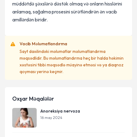
müddətdə şəxslərə dəstək olmaq və onların hisslərini
anlamaq, sağalma prosesini sürətləndirən ən vacib
amillərdən biridir.
Vacib Məlumatlandırma
Sayt daxilindəki məlumatlar məlumatlandırma
məqsədlidir. Bu məlumatlandırma heç bir halda həkimin
xəstəsini tibbi məqsədlə müayinə etməsi və ya diaqnoz
qoyması yerinə keçmir.
Oxşar Məqalələr
Anoreksiya nervoza
16 may 2024