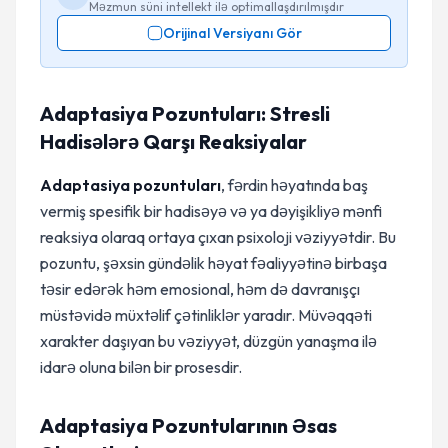
Məzmun süni intellekt ilə optimallaşdırılmışdır
Orijinal Versiyanı Gör
Adaptasiya Pozuntuları: Stresli
Hadisələrə Qarşı Reaksiyalar
Adaptasiya pozuntuları
, fərdin həyatında baş
vermiş spesifik bir hadisəyə və ya dəyişikliyə mənfi
reaksiya olaraq ortaya çıxan psixoloji vəziyyətdir. Bu
pozuntu, şəxsin gündəlik həyat fəaliyyətinə birbaşa
təsir edərək həm emosional, həm də davranışçı
müstəvidə müxtəlif çətinliklər yaradır. Müvəqqəti
xarakter daşıyan bu vəziyyət, düzgün yanaşma ilə
idarə oluna bilən bir prosesdir.
Adaptasiya Pozuntularının Əsas