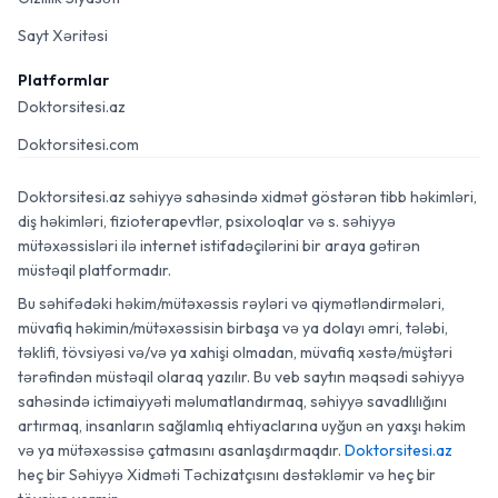
Sayt Xəritəsi
Platformlar
Doktorsitesi.az
Doktorsitesi.com
Doktorsitesi.az səhiyyə sahəsində xidmət göstərən tibb həkimləri,
diş həkimləri, fizioterapevtlər, psixoloqlar və s. səhiyyə
mütəxəssisləri ilə internet istifadəçilərini bir araya gətirən
müstəqil platformadır.
Bu səhifədəki həkim/mütəxəssis rəyləri və qiymətləndirmələri,
müvafiq həkimin/mütəxəssisin birbaşa və ya dolayı əmri, tələbi,
təklifi, tövsiyəsi və/və ya xahişi olmadan, müvafiq xəstə/müştəri
tərəfindən müstəqil olaraq yazılır. Bu veb saytın məqsədi səhiyyə
sahəsində ictimaiyyəti məlumatlandırmaq, səhiyyə savadlılığını
artırmaq, insanların sağlamlıq ehtiyaclarına uyğun ən yaxşı həkim
və ya mütəxəssisə çatmasını asanlaşdırmaqdır.
Doktorsitesi.az
heç bir Səhiyyə Xidməti Təchizatçısını dəstəkləmir və heç bir