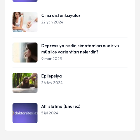
Cinsi disfunksiyalar
22 yan 2024
Depressiya nədir, simptomları nədir və
müalicə variantları nələrdir?
9 mar 2023
Epilepsiya
26 fev 2024
Alt islatma (Enurez)
5 iyl 2024