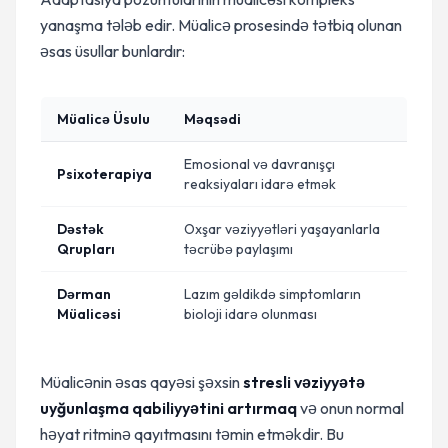
yanaşma tələb edir. Müalicə prosesində tətbiq olunan
əsas üsullar bunlardır:
Müalicə Üsulu
Məqsədi
Emosional və davranışçı
Psixoterapiya
reaksiyaları idarə etmək
Dəstək
Oxşar vəziyyətləri yaşayanlarla
Qrupları
təcrübə paylaşımı
Dərman
Lazım gəldikdə simptomların
Müalicəsi
bioloji idarə olunması
Müalicənin əsas qayəsi şəxsin
stresli vəziyyətə
uyğunlaşma qabiliyyətini artırmaq
və onun normal
həyat ritminə qayıtmasını təmin etməkdir. Bu