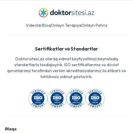
Videolar
Bloq
Onlayn Terapiya
Onlayn Pəhriz
Sertifikatlar və Standartlar
Doktorsitesi.az olaraq xidmət keyfiyyətimizi beynəlxalq
standartlarla təsdiqləyirik. ISO sertifikatlarımız və dövlət
qurumlarımız tərəfindən verilən akreditasiyalarımız ilə etibarlı və
təhlükəsiz xidmət göstəririk.
Əlaqə