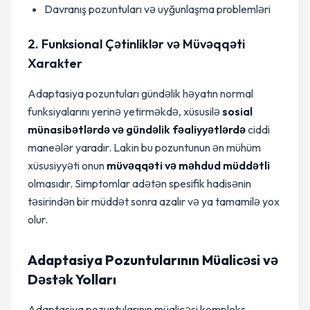
Davranış pozuntuları və uyğunlaşma problemləri
2. Funksional Çətinliklər və Müvəqqəti
Xarakter
Adaptasiya pozuntuları gündəlik həyatın normal
funksiyalarını yerinə yetirməkdə, xüsusilə
sosial
münasibətlərdə və gündəlik fəaliyyətlərdə
ciddi
maneələr yaradır. Lakin bu pozuntunun ən mühüm
xüsusiyyəti onun
müvəqqəti və məhdud müddətli
olmasıdır. Simptomlar adətən spesifik hadisənin
təsirindən bir müddət sonra azalır və ya tamamilə yox
olur.
Adaptasiya Pozuntularının Müalicəsi və
Dəstək Yolları
Adaptasiya pozuntularının müalicəsi kompleks