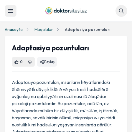
Axtar
Anasayfa
Məqalələr
Adaptasiya pozuntuları
Adaptasiya pozuntuları
0
Paylaş
Adaptasiya pozuntuları, insanların həyatlarındakı
əhəmiyyətli dəyişikliklərə və ya stresli hadisələrə
uyğunlaşma qabiliyyətinin azalması ilə əlaqədar
psixoloji pozuntulardır. Bu pozuntular, adətən, öz
həyatlarında mühüm bir dəyişiklik, məsələn, iş itirmək,
boşanma, sevdik birinin ölümü, miqrasiya və ya ciddi
xəstəlik kimi hadisələri yaşayan insanlarda görülür.
Adaptasiya pozuntularının əsas xüsusiyyətləri