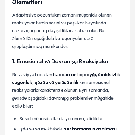
Əlamətləri
Adaptasiya pozuntuları zamanı müşahidə olunan
reaksiyalar fərdin sosial və peşəkar həyatında
nəzərəçarpacaq dəyişikliklərə səbəb olur. Bu
əlamətləri aşağıdakı kateqoriyalar üzrə
qruplaşdırmaq mümkündür:
1. Emosional və Davranışçı Reaksiyalar
Bu vəziyyət adətən
həddən artıq qayğı, ümidsizlik,
üzgünlük, qəzəb və ya əsəbilik
kimi emosional
reaksiyalarla xarakterizə olunur. Eyni zamanda,
şəxsdə aşağıdakı davranışçı problemlər müşahidə
edilə bilər:
Sosial münasibətlərdə yaranan çətinliklər
İşdə və ya məktəbdə
performansın azalması