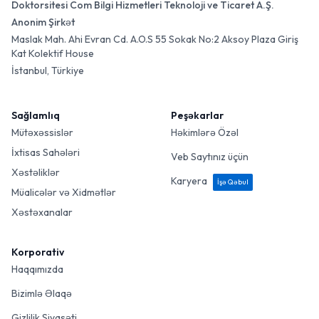
Doktorsitesi Com Bilgi Hizmetleri Teknoloji ve Ticaret A.Ş.
Anonim Şirkət
Maslak Mah. Ahi Evran Cd. A.O.S 55 Sokak No:2 Aksoy Plaza Giriş
Kat Kolektif House
İstanbul, Türkiye
Sağlamlıq
Peşəkarlar
Mütəxəssislər
Həkimlərə Özəl
İxtisas Sahələri
Veb Saytınız üçün
Xəstəliklər
Karyera
İşə Qəbul
Müalicələr və Xidmətlər
Xəstəxanalar
Korporativ
Haqqımızda
Bizimlə Əlaqə
Gizlilik Siyasəti