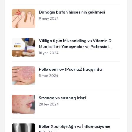
Dırnağın batan hissəsinin çəkilməsi
9 may 2024
Vitiligo üçün Mikronidling və Vitamin D
Müalicələri: Yanaşmalar və Potensial
Faydalar
18 yan 2024
Pullu dəmrov (Psoriaz) haqqında
5 mar 2024
Sızanaq və sızanaq izləri
28 fev 2024
Büllur Xəstəliyi: Ağrı və İnflamasiyanın