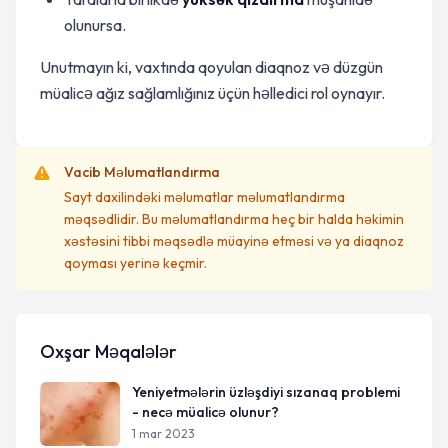
olunursa.
Unutmayın ki, vaxtında qoyulan diaqnoz və düzgün
müalicə ağız sağlamlığınız üçün həlledici rol oynayır.
Vacib Məlumatlandırma
Sayt daxilindəki məlumatlar məlumatlandırma
məqsədlidir. Bu məlumatlandırma heç bir halda həkimin
xəstəsini tibbi məqsədlə müayinə etməsi və ya diaqnoz
qoyması yerinə keçmir.
Oxşar Məqalələr
Yeniyetmələrin üzləşdiyi sızanaq problemi
- necə müalicə olunur?
1 mar 2023