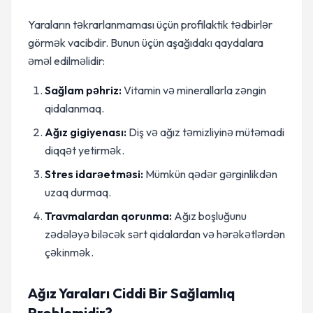
Yaraların təkrarlanmaması üçün profilaktik tədbirlər
görmək vacibdir. Bunun üçün aşağıdakı qaydalara
əməl edilməlidir:
Sağlam pəhriz:
Vitamin və minerallarla zəngin
qidalanmaq.
Ağız gigiyenası:
Diş və ağız təmizliyinə mütəmadi
diqqət yetirmək.
Stres idarəetməsi:
Mümkün qədər gərginlikdən
uzaq durmaq.
Travmalardan qorunma:
Ağız boşluğunu
zədələyə biləcək sərt qidalardan və hərəkətlərdən
çəkinmək.
Ağız Yaraları Ciddi Bir Sağlamlıq
Problemidir?