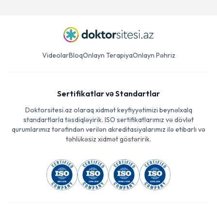
Videolar
Bloq
Onlayn Terapiya
Onlayn Pəhriz
Sertifikatlar və Standartlar
Doktorsitesi.az olaraq xidmət keyfiyyətimizi beynəlxalq
standartlarla təsdiqləyirik. ISO sertifikatlarımız və dövlət
qurumlarımız tərəfindən verilən akreditasiyalarımız ilə etibarlı və
təhlükəsiz xidmət göstəririk.