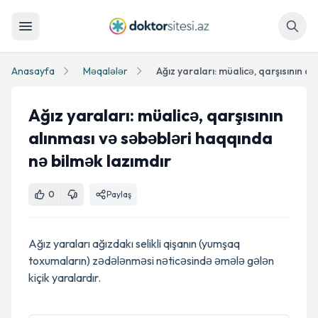
Axtar
Anasayfa
Məqalələr
Ağız yaraları: müalicə, qarşısının
alınması və səbəbləri haqqında
nə bilmək lazımdır
0
Paylaş
Ağız yaraları ağızdakı selikli qişanın (yumşaq
toxumaların) zədələnməsi nəticəsində əmələ gələn
kiçik yaralardır.