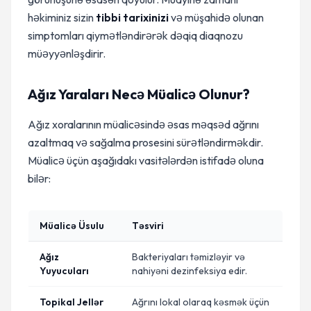
həkiminiz sizin
tibbi tarixinizi
və müşahidə olunan
simptomları qiymətləndirərək dəqiq diaqnozu
müəyyənləşdirir.
Ağız Yaraları Necə Müalicə Olunur?
Ağız xoralarının müalicəsində əsas məqsəd ağrını
azaltmaq və sağalma prosesini sürətləndirməkdir.
Müalicə üçün aşağıdakı vasitələrdən istifadə oluna
bilər:
Müalicə Üsulu
Təsviri
Ağız
Bakteriyaları təmizləyir və
Yuyucuları
nahiyəni dezinfeksiya edir.
Topikal Jellər
Ağrını lokal olaraq kəsmək üçün