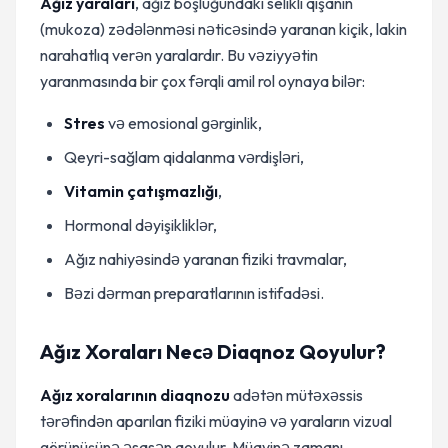
Ağız yaraları
, ağız boşluğundakı selikli qişanın
(mukoza) zədələnməsi nəticəsində yaranan kiçik, lakin
narahatlıq verən yaralardır. Bu vəziyyətin
yaranmasında bir çox fərqli amil rol oynaya bilər:
Stres
və emosional gərginlik,
Qeyri-sağlam qidalanma vərdişləri,
Vitamin çatışmazlığı
,
Hormonal dəyişikliklər,
Ağız nahiyəsində yaranan fiziki travmalar,
Bəzi dərman preparatlarının istifadəsi.
Ağız Xoraları Necə Diaqnoz Qoyulur?
Ağız xoralarının diaqnozu
adətən mütəxəssis
tərəfindən aparılan fiziki müayinə və yaraların vizual
görünüşünə əsasən qoyulur. Müayinə zamanı