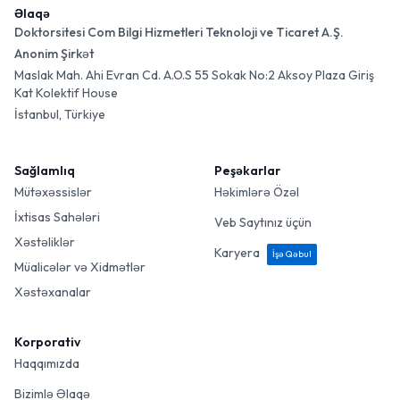
Əlaqə
Doktorsitesi Com Bilgi Hizmetleri Teknoloji ve Ticaret A.Ş.
Anonim Şirkət
Maslak Mah. Ahi Evran Cd. A.O.S 55 Sokak No:2 Aksoy Plaza Giriş
Kat Kolektif House
İstanbul, Türkiye
Sağlamlıq
Peşəkarlar
Mütəxəssislər
Həkimlərə Özəl
İxtisas Sahələri
Veb Saytınız üçün
Xəstəliklər
Karyera
İşə Qəbul
Müalicələr və Xidmətlər
Xəstəxanalar
Korporativ
Haqqımızda
Bizimlə Əlaqə