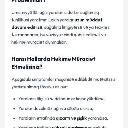
Ümumiyyətlə, ağız yaraları ciddi bir sağlamlıq
təhlükəsi yaratmır. Lakin yaralar
uzun müddət
davam edərsə
, sağalma ləngiyərsə və ya tez-tez
təkrarlanarsa, bu vəziyyət ciddi qəbul edilməli və
həkimə müraciət olunmalıdır.
Hansı Hallarda Həkimə Müraciət
Etməlisiniz?
Aşağıdakı simptomlar müşahidə edildikdə mütəxəssis
yardımı almaq tövsiyə olunur:
Yaraların ölçüsü həddindən artıq böyükdürsə,
Yaralar dözülməz ağrıya səbəb olursa,
Yaraların ətrafında
qızartı və şişlik
yaranıbsa,
Yaralarla birlikdə
yüksək qızdırma
müşahidə