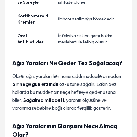
və Spreylər
istifadə olunur.
Kortikosteroid
İltihabı azaltmağa kömək edir.
Kremlər
Oral
İnfeksiya riskinə qarşı həkim
Antibiotiklər
məsləhəti ilə tətbiq olunur.
Ağız Yaraları Nə Qədər Tez Sağalacaq?
Əksər ağız yaraları hər hansı ciddi müdaxilə olmadan
bir neçə gün ərzində
öz-özünə sağalır. Lakin bəzi
hallarda bu müddət bir neçə həftəyə qədər uzana
bilər.
Sağalma müddəti
, yaranın ölçüsünə və
yaranma səbəbinə bağlı olaraq fərqlilik göstərir.
Ağız Yaralarının Qarşısını Necə Almaq
Olar?