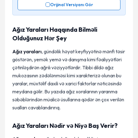
Orijinal Versiyanı Gör
Ağız Yaraları Haqqında Bilməli
Olduğunuz Hər Şey
Ağız yaraları
, gündəlik həyat keyfiyyətinə mənfi təsir
göstərən, yemək yemə və danışma kimi fəaliyyətləri
çətinləşdirən ağrılı vəziyyətlərdir. Tibbi dildə ağız
mukozasının zədələnməsi kimi xarakterizə olunan bu
yaralar, müxtəlif daxili və xarici faktorlar nəticəsində
meydana gəlir. Bu yazıda ağız xoralarının yaranma
səbəblərindən müalicə üsullarına qədər ən çox verilən
sualları cavablandırırıq.
Ağız Yaraları Nədir və Niyə Baş Verir?