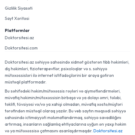
Gizlilik Siyasəti
Sayt Xəritəsi
Platformlar
Doktorsitesi.az
Doktorsitesi.com
Doktorsitesi.az səhiyyə sahəsində xidmət göstərən tibb həkimləri,
diş həkimləri, fizioterapevtlər, psixoloqlar və s. səhiyyə
mütəxəssisləri ilə internet istifadəçilərini bir araya gətirən
müstəqil platformadır.
Bu səhifədəki həkim/mütəxəssis rəyləri və qiymətləndirmələri,
müvafiq həkimin/mütəxəssisin birbaşa və ya dolayı əmri, tələbi,
təklifi, tövsiyəsi və/və ya xahişi olmadan, müvafiq xəstə/müştəri
tərəfindən müstəqil olaraq yazılır. Bu veb saytın məqsədi səhiyyə
sahəsində ictimaiyyəti məlumatlandırmaq, səhiyyə savadlılığını
artırmaq, insanların sağlamlıq ehtiyaclarına uyğun ən yaxşı həkim
və ya mütəxəssisə çatmasını asanlaşdırmaqdır.
Doktorsitesi.az