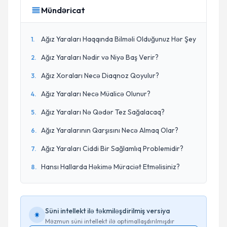
Mündəricat
Ağız Yaraları Haqqında Bilməli Olduğunuz Hər Şey
1
.
Ağız Yaraları Nədir və Niyə Baş Verir?
2
.
Ağız Xoraları Necə Diaqnoz Qoyulur?
3
.
Ağız Yaraları Necə Müalicə Olunur?
4
.
Ağız Yaraları Nə Qədər Tez Sağalacaq?
5
.
Ağız Yaralarının Qarşısını Necə Almaq Olar?
6
.
Ağız Yaraları Ciddi Bir Sağlamlıq Problemidir?
7
.
Hansı Hallarda Həkimə Müraciət Etməlisiniz?
8
.
Süni intellekt ilə təkmiləşdirilmiş versiya
Məzmun süni intellekt ilə optimallaşdırılmışdır