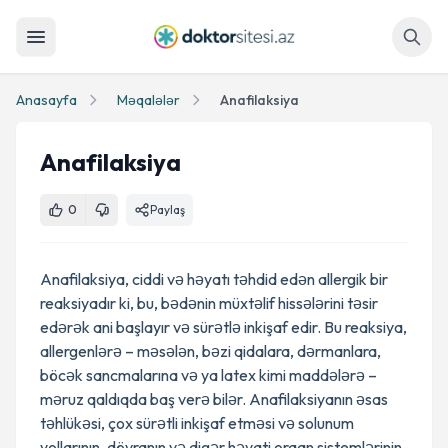
Axtar
Anasayfa
Məqalələr
Anafilaksiya
Anafilaksiya
0
Paylaş
Anafilaksiya, ciddi və həyatı təhdid edən allergik bir
reaksiyadır ki, bu, bədənin müxtəlif hissələrini təsir
edərək ani başlayır və sürətlə inkişaf edir. Bu reaksiya,
allergenlərə – məsələn, bəzi qidalara, dərmanlara,
böcək sancmalarına və ya latex kimi maddələrə –
məruz qaldıqda baş verə bilər. Anafilaksiyanın əsas
təhlükəsi, çox sürətli inkişaf etməsi və solunum
yollarının, dövranın və digər həyati orqan sistemlərinin