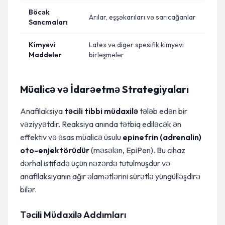
Böcək
Arılar, eşşəkarıları və sarıcağanlar
Sancmaları
Kimyəvi
Latex və digər spesifik kimyəvi
Maddələr
birləşmələr
Müalicə və İdarəetmə Strategiyaları
Anafilaksiya
təcili tibbi müdaxilə
tələb edən bir
vəziyyətdir. Reaksiya anında tətbiq ediləcək ən
effektiv və əsas müalicə üsulu
epinefrin (adrenalin)
oto-enjektörüdür
(məsələn, EpiPen). Bu cihaz
dərhal istifadə üçün nəzərdə tutulmuşdur və
anafilaksiyanın ağır əlamətlərini sürətlə yüngülləşdirə
bilər.
Təcili Müdaxilə Addımları