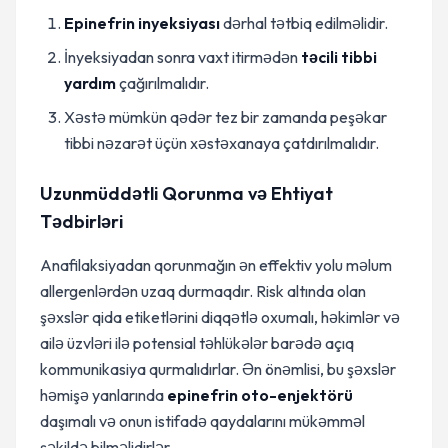
Epinefrin inyeksiyası
dərhal tətbiq edilməlidir.
İnyeksiyadan sonra vaxt itirmədən
təcili tibbi
yardım
çağırılmalıdır.
Xəstə mümkün qədər tez bir zamanda peşəkar
tibbi nəzarət üçün xəstəxanaya çatdırılmalıdır.
Uzunmüddətli Qorunma və Ehtiyat
Tədbirləri
Anafilaksiyadan qorunmağın ən effektiv yolu məlum
allergenlərdən uzaq durmaqdır. Risk altında olan
şəxslər qida etiketlərini diqqətlə oxumalı, həkimlər və
ailə üzvləri ilə potensial təhlükələr barədə açıq
kommunikasiya qurmalıdırlar. Ən önəmlisi, bu şəxslər
həmişə yanlarında
epinefrin oto-enjektörü
daşımalı və onun istifadə qaydalarını mükəmməl
şəkildə bilməlidirlər.