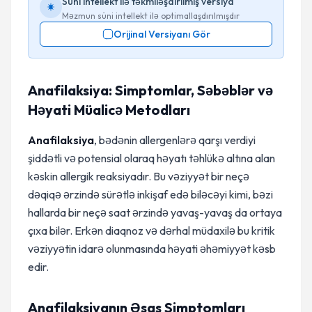
Süni intellekt ilə təkmiləşdirilmiş versiya
Məzmun süni intellekt ilə optimallaşdırılmışdır
Orijinal Versiyanı Gör
Anafilaksiya: Simptomlar, Səbəblər və
Həyati Müalicə Metodları
Anafilaksiya
, bədənin allergenlərə qarşı verdiyi
şiddətli və potensial olaraq həyatı təhlükə altına alan
kəskin allergik reaksiyadır. Bu vəziyyət bir neçə
dəqiqə ərzində sürətlə inkişaf edə biləcəyi kimi, bəzi
hallarda bir neçə saat ərzində yavaş-yavaş da ortaya
çıxa bilər. Erkən diaqnoz və dərhal müdaxilə bu kritik
vəziyyətin idarə olunmasında həyati əhəmiyyət kəsb
edir.
Anafilaksiyanın Əsas Simptomları