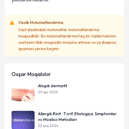
Vacib Məlumatlandırma
Sayt daxilindəki məlumatlar məlumatlandırma
məqsədlidir. Bu məlumatlandırma heç bir halda həkimin
xəstəsini tibbi məqsədlə müayinə etməsi və ya diaqnoz
qoyması yerinə keçmir.
Oxşar Məqalələr
Atopik dermatit
29 apr 2024
Allergik Rinit : Tərif, Etiologiya, Simptomlar
və Müalicə Metodları
22 avq 2024