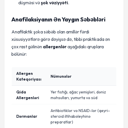
düşməsi və
şok vəziyyəti
.
Anafilaksiyanın Ən Yaygın Səbəbləri
Anafilaktik şoka səbəb olan amillər fərdi
xüsusiyyətlərə görə dəyişsə də, tibbi praktikada ən
çox rast gəlinən
allergenlər
aşağıdakı qruplara
bölünür:
Allergen
Nümunələr
Kateqoriyası
Qida
Yer fıstığı, ağac yemişləri, dəniz
Allergenləri
məhsulları, yumurta və süd
Antibiotiklər və NSAID-lər (qeyri-
Dərmanlar
steroid iltihabəleyhinə
preparatlar)