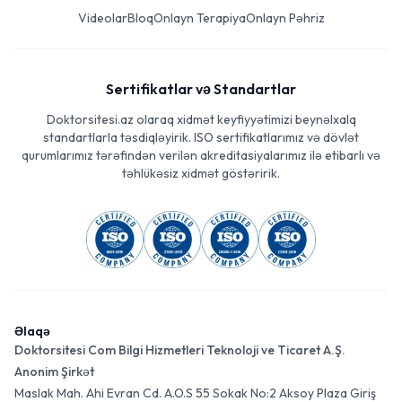
Videolar
Bloq
Onlayn Terapiya
Onlayn Pəhriz
Sertifikatlar və Standartlar
Doktorsitesi.az olaraq xidmət keyfiyyətimizi beynəlxalq
standartlarla təsdiqləyirik. ISO sertifikatlarımız və dövlət
qurumlarımız tərəfindən verilən akreditasiyalarımız ilə etibarlı və
təhlükəsiz xidmət göstəririk.
Əlaqə
Doktorsitesi Com Bilgi Hizmetleri Teknoloji ve Ticaret A.Ş.
Anonim Şirkət
Maslak Mah. Ahi Evran Cd. A.O.S 55 Sokak No:2 Aksoy Plaza Giriş