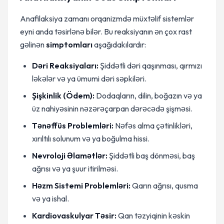
Anafilaksiya zamanı orqanizmdə müxtəlif sistemlər
eyni anda təsirlənə bilər. Bu reaksiyanın ən çox rast
gəlinən
simptomları
aşağıdakılardır:
Dəri Reaksiyaları:
Şiddətli dəri qaşınması, qırmızı
ləkələr və ya ümumi dəri səpkiləri.
Şişkinlik (Ödem):
Dodaqların, dilin, boğazın və ya
üz nahiyəsinin nəzərəçarpan dərəcədə şişməsi.
Tənəffüs Problemləri:
Nəfəs alma çətinlikləri,
xırıltılı solunum və ya boğulma hissi.
Nevroloji Əlamətlər:
Şiddətli baş dönməsi, baş
ağrısı və ya şuur itirilməsi.
Həzm Sistemi Problemləri:
Qarın ağrısı, qusma
və ya ishal.
Kardiovaskulyar Təsir:
Qan təzyiqinin kəskin