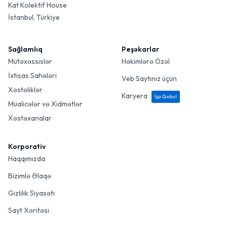
Kat Kolektif House
İstanbul, Türkiye
Sağlamlıq
Peşəkarlar
Mütəxəssislər
Həkimlərə Özəl
İxtisas Sahələri
Veb Saytınız üçün
Xəstəliklər
Karyera
İşə Qəbul
Müalicələr və Xidmətlər
Xəstəxanalar
Korporativ
Haqqımızda
Bizimlə Əlaqə
Gizlilik Siyasəti
Sayt Xəritəsi