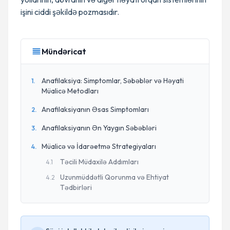
işini ciddi şəkildə pozmasıdır.
Mündəricat
Anafilaksiya: Simptomlar, Səbəblər və Həyati
1
.
Müalicə Metodları
Anafilaksiyanın Əsas Simptomları
2
.
Anafilaksiyanın Ən Yaygın Səbəbləri
3
.
Müalicə və İdarəetmə Strategiyaları
4
.
Təcili Müdaxilə Addımları
4
.
1
Uzunmüddətli Qorunma və Ehtiyat
4
.
2
Tədbirləri