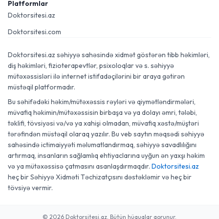
Platformlar
Doktorsitesi.az
Doktorsitesi.com
Doktorsitesi.az səhiyyə sahəsində xidmət göstərən tibb həkimləri,
diş həkimləri, fizioterapevtlər, psixoloqlar və s. səhiyyə
mütəxəssisləri ilə internet istifadəçilərini bir araya gətirən
müstəqil platformadır.
Bu səhifədəki həkim/mütəxəssis rəyləri və qiymətləndirmələri,
müvafiq həkimin/mütəxəssisin birbaşa və ya dolayı əmri, tələbi,
təklifi, tövsiyəsi və/və ya xahişi olmadan, müvafiq xəstə/müştəri
tərəfindən müstəqil olaraq yazılır. Bu veb saytın məqsədi səhiyyə
sahəsində ictimaiyyəti məlumatlandırmaq, səhiyyə savadlılığını
artırmaq, insanların sağlamlıq ehtiyaclarına uyğun ən yaxşı həkim
və ya mütəxəssisə çatmasını asanlaşdırmaqdır.
Doktorsitesi.az
heç bir Səhiyyə Xidməti Təchizatçısını dəstəkləmir və heç bir
tövsiyə vermir.
© 2026 Doktorsitesi.az. Bütün hüquqlar qorunur.