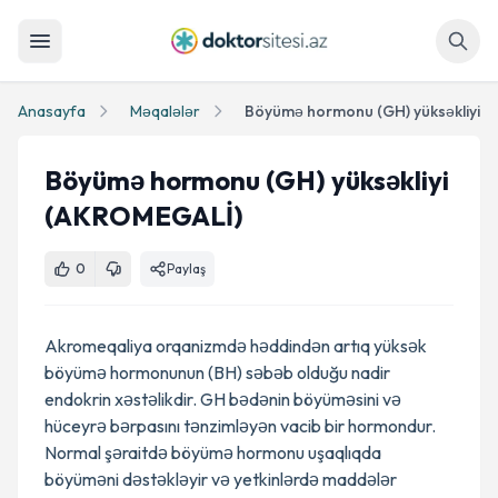
Axtar
Anasayfa
Məqalələr
Böyümə hormonu (GH) yüksəkliyi 
Böyümə hormonu (GH) yüksəkliyi
(AKROMEGALİ)
0
Paylaş
Akromeqaliya orqanizmdə həddindən artıq yüksək
böyümə hormonunun (BH) səbəb olduğu nadir
endokrin xəstəlikdir. GH bədənin böyüməsini və
hüceyrə bərpasını tənzimləyən vacib bir hormondur.
Normal şəraitdə böyümə hormonu uşaqlıqda
böyüməni dəstəkləyir və yetkinlərdə maddələr