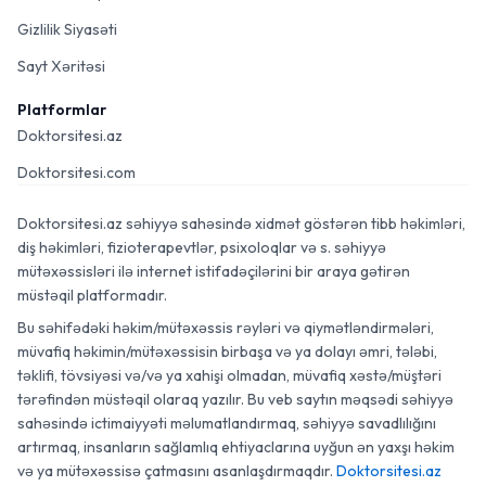
Gizlilik Siyasəti
Sayt Xəritəsi
Platformlar
Doktorsitesi.az
Doktorsitesi.com
Doktorsitesi.az səhiyyə sahəsində xidmət göstərən tibb həkimləri,
diş həkimləri, fizioterapevtlər, psixoloqlar və s. səhiyyə
mütəxəssisləri ilə internet istifadəçilərini bir araya gətirən
müstəqil platformadır.
Bu səhifədəki həkim/mütəxəssis rəyləri və qiymətləndirmələri,
müvafiq həkimin/mütəxəssisin birbaşa və ya dolayı əmri, tələbi,
təklifi, tövsiyəsi və/və ya xahişi olmadan, müvafiq xəstə/müştəri
tərəfindən müstəqil olaraq yazılır. Bu veb saytın məqsədi səhiyyə
sahəsində ictimaiyyəti məlumatlandırmaq, səhiyyə savadlılığını
artırmaq, insanların sağlamlıq ehtiyaclarına uyğun ən yaxşı həkim
və ya mütəxəssisə çatmasını asanlaşdırmaqdır.
Doktorsitesi.az