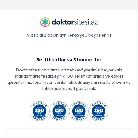
Videolar
Bloq
Onlayn Terapiya
Onlayn Pəhriz
Sertifikatlar və Standartlar
Doktorsitesi.az olaraq xidmət keyfiyyətimizi beynəlxalq
standartlarla təsdiqləyirik. ISO sertifikatlarımız və dövlət
qurumlarımız tərəfindən verilən akreditasiyalarımız ilə etibarlı və
təhlükəsiz xidmət göstəririk.