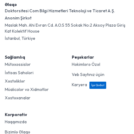
Əlaqə
Doktorsitesi Com Bilgi Hizmetleri Teknoloji ve Ticaret A.Ş.
Anonim Şirkət
Maslak Mah. Ahi Evran Cd. A.O.S 55 Sokak No:2 Aksoy Plaza Giriş
Kat Kolektif House
İstanbul, Türkiye
Sağlamlıq
Peşəkarlar
Mütəxəssislər
Həkimlərə Özəl
İxtisas Sahələri
Veb Saytınız üçün
Xəstəliklər
Karyera
İşə Qəbul
Müalicələr və Xidmətlər
Xəstəxanalar
Korporativ
Haqqımızda
Bizimlə Əlaqə