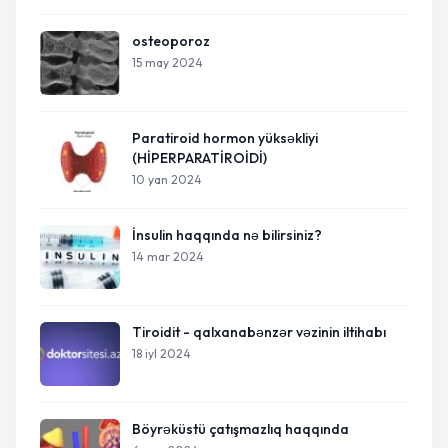
osteoporoz
15 may 2024
Paratiroid hormon yüksəkliyi
(HİPERPARATİROİDİ)
10 yan 2024
İnsulin haqqında nə bilirsiniz?
14 mar 2024
Tiroidit - qalxanabənzər vəzinin iltihabı
18 iyl 2024
Böyrəküstü çatışmazlıq haqqında