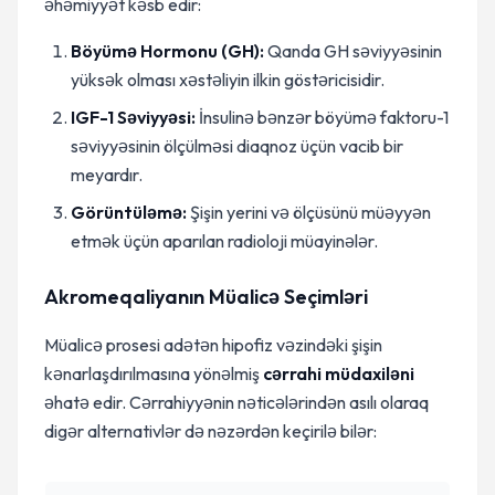
əhəmiyyət kəsb edir:
Böyümə Hormonu (GH):
Qanda GH səviyyəsinin
yüksək olması xəstəliyin ilkin göstəricisidir.
IGF-1 Səviyyəsi:
İnsulinə bənzər böyümə faktoru-1
səviyyəsinin ölçülməsi diaqnoz üçün vacib bir
meyardır.
Görüntüləmə:
Şişin yerini və ölçüsünü müəyyən
etmək üçün aparılan radioloji müayinələr.
Akromeqaliyanın Müalicə Seçimləri
Müalicə prosesi adətən hipofiz vəzindəki şişin
kənarlaşdırılmasına yönəlmiş
cərrahi müdaxiləni
əhatə edir. Cərrahiyyənin nəticələrindən asılı olaraq
digər alternativlər də nəzərdən keçirilə bilər: