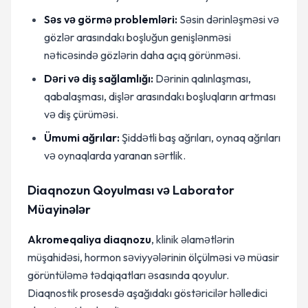
Səs və görmə problemləri:
Səsin dərinləşməsi və
gözlər arasındakı boşluğun genişlənməsi
nəticəsində gözlərin daha açıq görünməsi.
Dəri və diş sağlamlığı:
Dərinin qalınlaşması,
qabalaşması, dişlər arasındakı boşluqların artması
və diş çürüməsi.
Ümumi ağrılar:
Şiddətli baş ağrıları, oynaq ağrıları
və oynaqlarda yaranan sərtlik.
Diaqnozun Qoyulması və Laborator
Müayinələr
Akromeqaliya diaqnozu
, klinik əlamətlərin
müşahidəsi, hormon səviyyələrinin ölçülməsi və müasir
görüntüləmə tədqiqatları əsasında qoyulur.
Diaqnostik prosesdə aşağıdakı göstəricilər həlledici