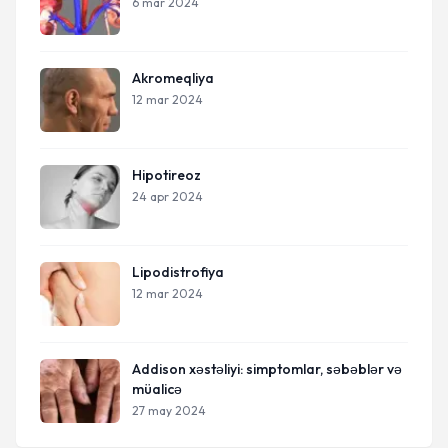
6 mar 2024
Akromeqliya
12 mar 2024
Hipotireoz
24 apr 2024
Lipodistrofiya
12 mar 2024
Addison xəstəliyi: simptomlar, səbəblər və
müalicə
27 may 2024