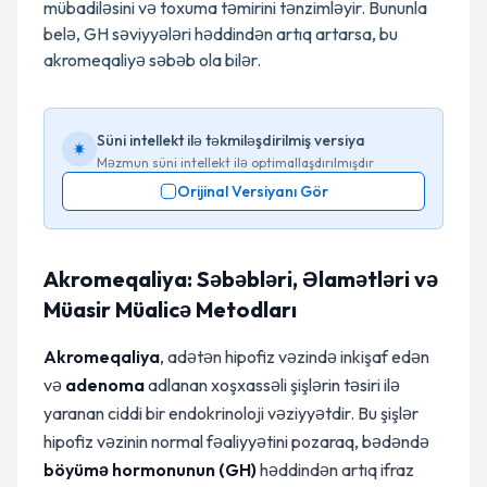
mübadiləsini və toxuma təmirini tənzimləyir. Bununla
belə, GH səviyyələri həddindən artıq artarsa, bu
akromeqaliyə səbəb ola bilər.
Süni intellekt ilə təkmiləşdirilmiş versiya
Məzmun süni intellekt ilə optimallaşdırılmışdır
Orijinal Versiyanı Gör
Akromeqaliya: Səbəbləri, Əlamətləri və
Müasir Müalicə Metodları
Akromeqaliya
, adətən hipofiz vəzində inkişaf edən
və
adenoma
adlanan xoşxassəli şişlərin təsiri ilə
yaranan ciddi bir endokrinoloji vəziyyətdir. Bu şişlər
hipofiz vəzinin normal fəaliyyətini pozaraq, bədəndə
böyümə hormonunun (GH)
həddindən artıq ifraz