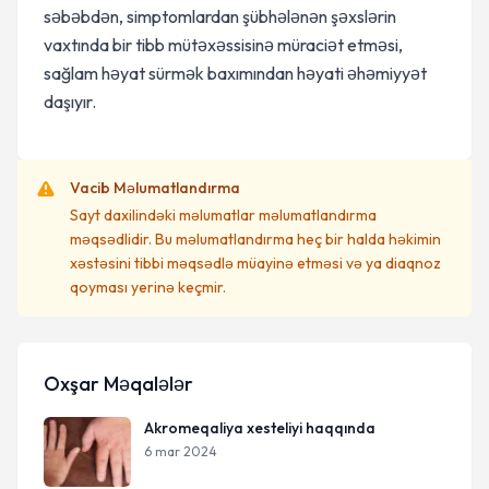
səbəbdən, simptomlardan şübhələnən şəxslərin
vaxtında bir tibb mütəxəssisinə müraciət etməsi,
sağlam həyat sürmək baxımından həyati əhəmiyyət
daşıyır.
Vacib Məlumatlandırma
Sayt daxilindəki məlumatlar məlumatlandırma
məqsədlidir. Bu məlumatlandırma heç bir halda həkimin
xəstəsini tibbi məqsədlə müayinə etməsi və ya diaqnoz
qoyması yerinə keçmir.
Oxşar Məqalələr
Akromeqaliya xesteliyi haqqında
6 mar 2024