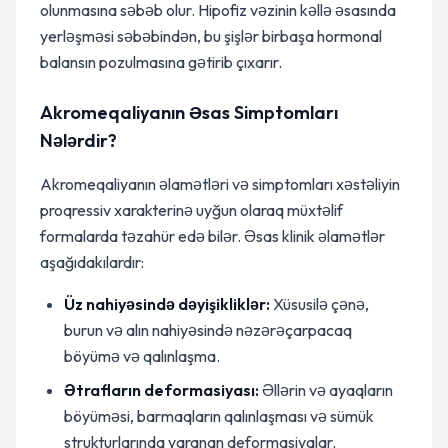
olunmasına səbəb olur. Hipofiz vəzinin kəllə əsasında
yerləşməsi səbəbindən, bu şişlər birbaşa hormonal
balansın pozulmasına gətirib çıxarır.
Akromeqaliyanın Əsas Simptomları
Nələrdir?
Akromeqaliyanın əlamətləri və simptomları xəstəliyin
proqressiv xarakterinə uyğun olaraq müxtəlif
formalarda təzahür edə bilər. Əsas klinik əlamətlər
aşağıdakılardır:
Üz nahiyəsində dəyişikliklər:
Xüsusilə çənə,
burun və alın nahiyəsində nəzərəçarpacaq
böyümə və qalınlaşma.
Ətrafların deformasiyası:
Əllərin və ayaqların
böyüməsi, barmaqların qalınlaşması və sümük
strukturlarında yaranan deformasiyalar.