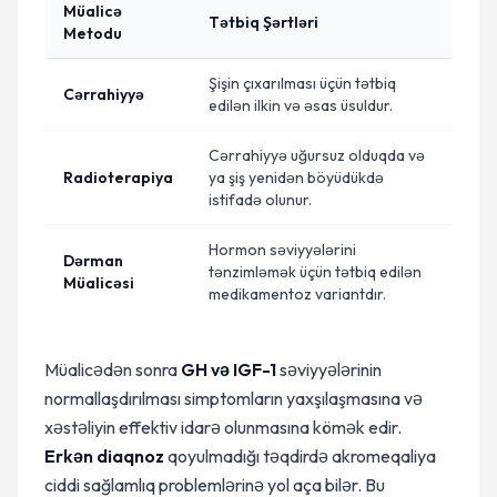
Müalicə
Tətbiq Şərtləri
Metodu
Şişin çıxarılması üçün tətbiq
Cərrahiyyə
edilən ilkin və əsas üsuldur.
Cərrahiyyə uğursuz olduqda və
Radioterapiya
ya şiş yenidən böyüdükdə
istifadə olunur.
Hormon səviyyələrini
Dərman
tənzimləmək üçün tətbiq edilən
Müalicəsi
medikamentoz variantdır.
Müalicədən sonra
GH və IGF-1
səviyyələrinin
normallaşdırılması simptomların yaxşılaşmasına və
xəstəliyin effektiv idarə olunmasına kömək edir.
Erkən diaqnoz
qoyulmadığı təqdirdə akromeqaliya
ciddi sağlamlıq problemlərinə yol aça bilər. Bu