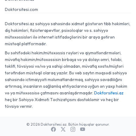
Doktorsitesi.com
Doktorsitesi.az səhiyyə sahəsində xidmət göstərən tibb həkimləri,
diş həkimləri, fizioterapevtlər, psixoloqlar və s. səhiyyə
mütəxəssisləri ilə internet istifadəçilərini bir araya gətirən
müstəqil platformadır.
Bu səhifədəki həkim/mütəxəssis rəyləri və qiymətləndirmələri,
müvafiq həkimin/mütəxəssisin birbaşa və ya dolayı əmri, tələbi,
təklifi, tövsiyəsi və/və ya xahişi olmadan, müvafiq xəstə/müştəri
tərəfindən müstəqil olaraq yazılır. Bu veb saytın məqsədi səhiyyə
sahəsində ictimaiyyəti məlumatlandırmaq, səhiyyə savadlılığını
artırmaq, insanların sağlamlıq ehtiyaclarına uyğun ən yaxşı həkim
və ya mütəxəssisə çatmasını asanlaşdırmaqdır.
Doktorsitesi.az
heç bir Səhiyyə Xidməti Təchizatçısını dəstəkləmir və heç bir
tövsiyə vermir.
© 2026 Doktorsitesi.az. Bütün hüquqlar qorunur.