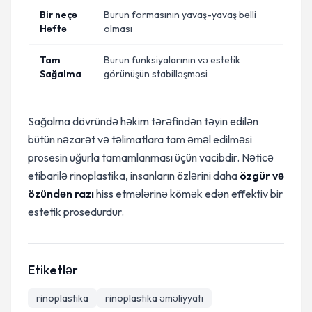
Bir neçə
Burun formasının yavaş-yavaş bəlli
Həftə
olması
Tam
Burun funksiyalarının və estetik
Sağalma
görünüşün stabilləşməsi
Sağalma dövründə həkim tərəfindən təyin edilən
bütün nəzarət və təlimatlara tam əməl edilməsi
prosesin uğurla tamamlanması üçün vacibdir. Nəticə
etibarilə rinoplastika, insanların özlərini daha
özgür və
özündən razı
hiss etmələrinə kömək edən effektiv bir
estetik prosedurdur.
Etiketlər
rinoplastika
rinoplastika əməliyyatı