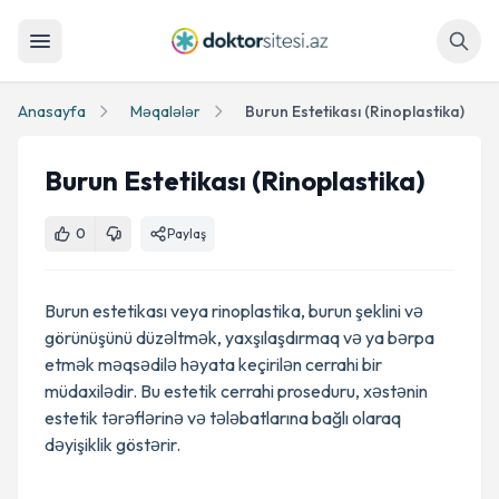
Axtar
Anasayfa
Məqalələr
Burun Estetikası (Rinoplastika)
Burun Estetikası (Rinoplastika)
0
Paylaş
Burun estetikası veya rinoplastika, burun şeklini və
görünüşünü düzəltmək, yaxşılaşdırmaq və ya bərpa
etmək məqsədilə həyata keçirilən cerrahi bir
müdaxilədir. Bu estetik cerrahi proseduru, xəstənin
estetik tərəflərinə və tələbatlarına bağlı olaraq
dəyişiklik göstərir.