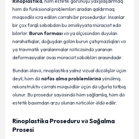
Rinoplastika
, həm estetik görünüşü yaxşılaşdırmaq
həm də funksional problemləri aradan qaldırmaq
məqsədilə icra edilən cərrahi bir prosedurdur. İnsanlar
bir çox fərqli səbəbdən bu əməliyyata müraciət edə
bilərlər.
Burun forması
və ya ölçüsündən duyulan
narahatlıqlar, doğuşdan gələn burun çatışmazlıqları və
ya travmatik yaralanmalar nəticəsində yaranan
deformasiyalar əsas müraciət səbəbləri arasındadır.
Bundan əlavə, rinoplastika yalnız vizual düzəlişlər üçün
deyil, həm də
nəfəs alma problemlərinə
yönəlmiş
rekonstruktiv cərrahi məqsədlər üçün də uğurla tətbiq
olunur. Bu prosedur sayəsində həm sağlamlıq, həm də
estetik baxımdan arzu olunan nəticələr əldə edilir.
Rinoplastika Proseduru və Sağalma
Prosesi