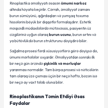
Rinoplastika əməliyyatı əsasən
ümumi narkoz
altında həyata keçirilir. Cərrah, əməliyyat zamanı
burun sümüyünü, qığırdaqları və yumşaq toxuma
hissələrini böyük bir diqqətlə formalaşdırır. Estetik
məqsədli müdaxilələrdə mütəxəssis, pasiyentin üz
cizgilərinə uyğun olaraq
burun ucunu
, burun sırtını və
ya bütövlükdə burun strukturunu dəyişdirə bilər.
Sağalma prosesi fərdi xüsusiyyətlərə görə dəyişsə də,
ümumi mərhələlər oxşardır. Əməliyyatdan sonrakı ilk
bir neçə gün ərzində
şişkinlik və morluqlar
yaranması normaldır. Tam bərpa prosesi və nəticələrin
tam olaraq üzə çıxması üçün bir neçə həftə, bəzən isə
bir neçə ay vaxt tələb oluna bilər.
Rinoplastikanın Təmin Etdiyi Əsas
Faydalar