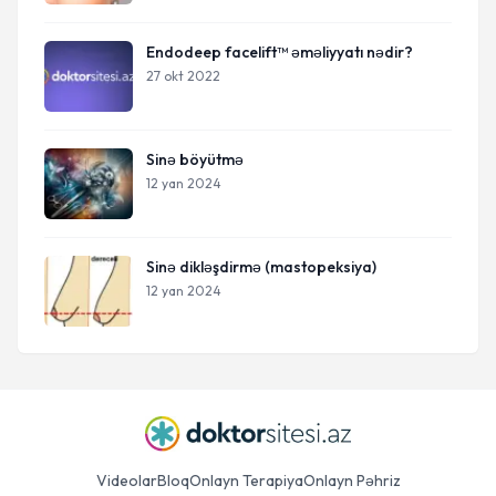
Endodeep facelift™ əməliyyatı nədir?
27 okt 2022
Sinə böyütmə
12 yan 2024
Sinə dikləşdirmə (mastopeksiya)
12 yan 2024
Videolar
Bloq
Onlayn Terapiya
Onlayn Pəhriz