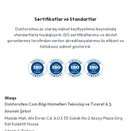
Sertifikatlar və Standartlar
Doktorsitesi.az olaraq xidmət keyfiyyətimizi beynəlxalq
standartlarla təsdiqləyirik. ISO sertifikatlarımız və dövlət
qurumlarımız tərəfindən verilən akreditasiyalarımız ilə etibarlı və
təhlükəsiz xidmət göstəririk.
Əlaqə
Doktorsitesi Com Bilgi Hizmetleri Teknoloji ve Ticaret A.Ş.
Anonim Şirkət
Maslak Mah. Ahi Evran Cd. A.O.S 55 Sokak No:2 Aksoy Plaza Giriş
Kat Kolektif House