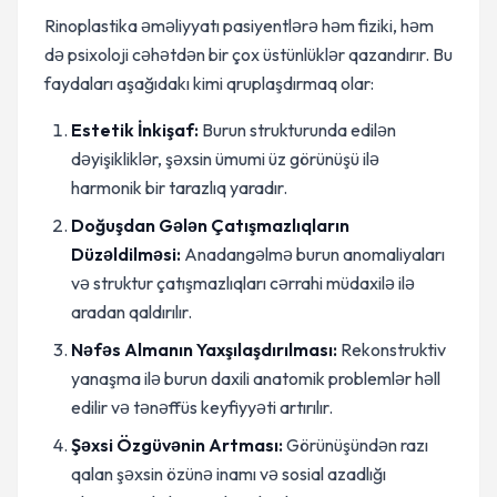
Rinoplastika əməliyyatı pasiyentlərə həm fiziki, həm
də psixoloji cəhətdən bir çox üstünlüklər qazandırır. Bu
faydaları aşağıdakı kimi qruplaşdırmaq olar:
Estetik İnkişaf:
Burun strukturunda edilən
dəyişikliklər, şəxsin ümumi üz görünüşü ilə
harmonik bir tarazlıq yaradır.
Doğuşdan Gələn Çatışmazlıqların
Düzəldilməsi:
Anadangəlmə burun anomaliyaları
və struktur çatışmazlıqları cərrahi müdaxilə ilə
aradan qaldırılır.
Nəfəs Almanın Yaxşılaşdırılması:
Rekonstruktiv
yanaşma ilə burun daxili anatomik problemlər həll
edilir və tənəffüs keyfiyyəti artırılır.
Şəxsi Özgüvənin Artması:
Görünüşündən razı
qalan şəxsin özünə inamı və sosial azadlığı