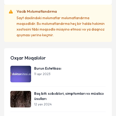
Vacib Məlumatlandırma
Sayt daxilindəki məlumatlar məlumatlandırma
məqsədlidir. Bu məlumatlandırma heç bir halda həkimin
xəstəsini tibbi məqsədlə müayinə etməsi və ya diaqnoz
qoyması yerinə keçmir.
Oxşar Məqalələr
Burun Estetikası
11 apr 2023
Baş biti: səbəbləri, simptomları və müalicə
üsulları
12 yan 2024