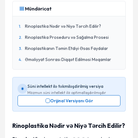
Mündəricat
Rinoplastika Nədir və Niyə Tərcih Edilir?
1
.
Rinoplastika Proseduru və Sağalma Prosesi
2
.
Rinoplastikanın Təmin Etdiyi Əsas Faydalar
3
.
Əməliyyat Sonrası Diqqət Edilməsi Məqamlar
4
.
Süni intellekt ilə təkmiləşdirilmiş versiya
Məzmun süni intellekt ilə optimallaşdırılmışdır
Orijinal Versiyanı Gör
Rinoplastika Nədir və Niyə Tərcih Edilir?