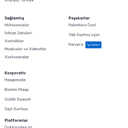
İstanbul, Türkiye
Sağlamlıq
Peşəkarlar
Mütəxəssislər
Həkimlərə Özəl
İxtisas Sahələri
Veb Saytınız üçün
Xəstəliklər
Karyera
İşə Qəbul
Müalicələr və Xidmətlər
Xəstəxanalar
Korporativ
Haqqımızda
Bizimlə Əlaqə
Gizlilik Siyasəti
Sayt Xəritəsi
Platformlar
Doktorsitesi.az