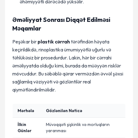
əhəmiyyətli dərəcədə yüksəlir.
Əməliyyat Sonrası Diqqət Edilməsi
Məqamlar
Peşəkar bir
plastik cərrah
tərəfindən həyata
keçirildikdə, rinoplastika ümumiyyətlə uğurlu və
təhlükəsiz bir prosedurdur. Lakin, hər bir cərrahi
əməliyyatda olduğu kimi, burada da müəyyən risklər
mövcuddur. Bu səbəblə qərar verməzdən əvvəl şəxsi
sağlamlıq vəziyyəti və gözləntilər real
qiymətləndirilməlidir.
Mərhələ
Gözlənilən Nəticə
İlkin
Müvəqqəti şişkinlik və morluqların
Günlər
yaranması