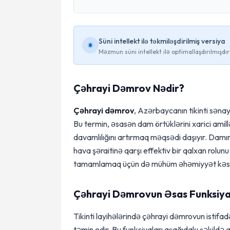
Süni intellekt ilə təkmiləşdirilmiş versiya
Məzmun süni intellekt ilə optimallaşdırılmışdır
Çəhrayi Dəmrov Nədir?
Çəhrayi dəmrov
, Azərbaycanın tikinti sənay
Bu termin, əsasən dam örtüklərini xarici ami
davamlılığını artırmaq məqsədi daşıyır. Damı
hava şəraitinə qarşı effektiv bir qalxan rolun
tamamlamaq üçün də mühüm əhəmiyyət kəsb
Çəhrayi Dəmrovun Əsas Funksiya
Tikinti layihələrində çəhrayi dəmrovun istifa
təmin edir. Bu funksiyaları aşağıdakı şəkildə 