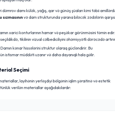
 dəmrov damı külək, yağış, qar və günəş şüaları kimi təbii amillərd
u sızmasının
və dam strukturunda yarana biləcək zədələrin qarşıs
mın xarici konturlarının hamar və peşəkar görünməsini təmin edir
ildikdə, tikilinin vizual cəlbediciliyini əhəmiyyətli dərəcədə artırır
Damın kənar hissələrini struktur olaraq gücləndirir. Bu
istismar müddəti uzanır və daha dayanıqlı hala gəlir.
erial Seçimi
teriallar, layihənin yerləşdiyi bölgənin iqlim şəraitinə və estetik
tünlük verilən materiallar aşağıdakılardır: