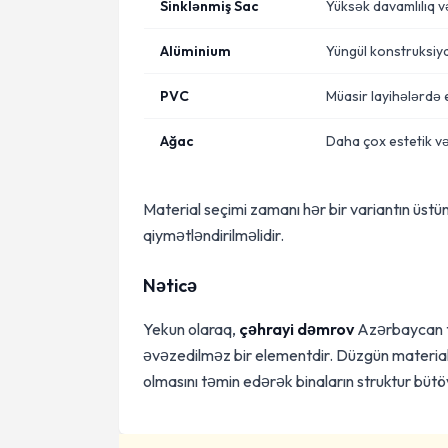
Sinklənmiş Sac
Yüksək davamlılıq v
Alüminium
Yüngül konstruksiya
PVC
Müasir layihələrdə e
Ağac
Daha çox estetik və
Material seçimi zamanı hər bir variantın üstünl
qiymətləndirilməlidir.
Nəticə
Yekun olaraq,
çəhrayi dəmrov
Azərbaycan ti
əvəzedilməz bir elementdir. Düzgün material
olmasını təmin edərək binaların struktur büt