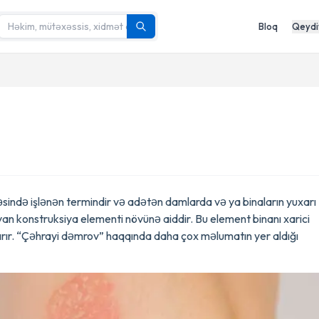
Bloq
Qeydi
ində işlənən termindir və adətən damlarda və ya binaların yuxarı
an konstruksiya elementi növünə aiddir. Bu element binanı xarici
tırır. “Çəhrayi dəmrov” haqqında daha çox məlumatın yer aldığı