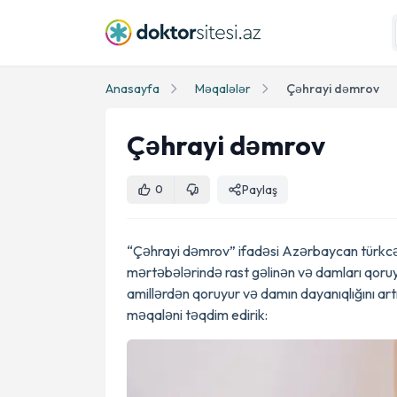
Anasayfa
Məqalələr
Çəhrayi dəmrov
Çəhrayi dəmrov
Paylaş
0
“Çəhrayi dəmrov” ifadəsi Azərbaycan türkcəs
mərtəbələrində rast gəlinən və damları qoruy
amillərdən qoruyur və damın dayanıqlığını ar
məqaləni təqdim edirik: