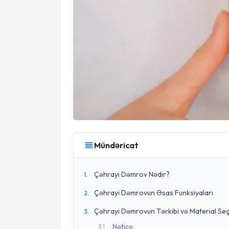
Mündəricat
Çəhrayi Dəmrov Nədir?
1
.
Çəhrayi Dəmrovun Əsas Funksiyaları
2
.
Çəhrayi Dəmrovun Tərkibi və Material Seç
3
.
Nəticə
3
.
1