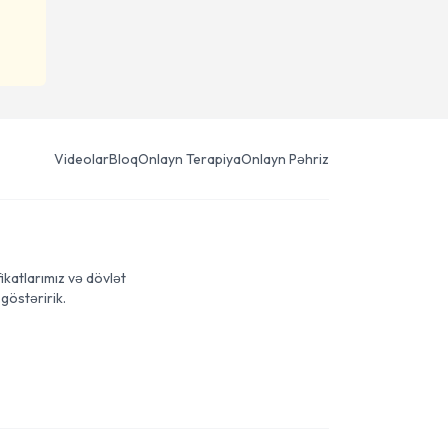
Videolar
Bloq
Onlayn Terapiya
Onlayn Pəhriz
ikatlarımız və dövlət
göstəririk.