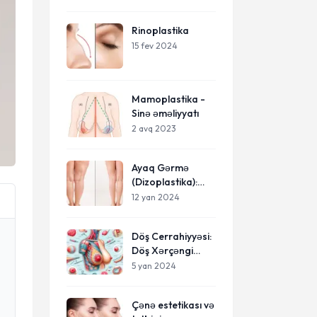
Mükəmməl Qarın
Estetiği
Rinoplastika
15 fev 2024
Mamoplastika -
Sinə əməliyyatı
2 avq 2023
Ayaq Gərmə
(Dizoplastika):
Estetika və İncə
12 yan 2024
Ayaqların Açarı
Döş Cerrahiyyəsi:
Döş Xərçəngi
Sonrası
5 yan 2024
Çənə estetikası və