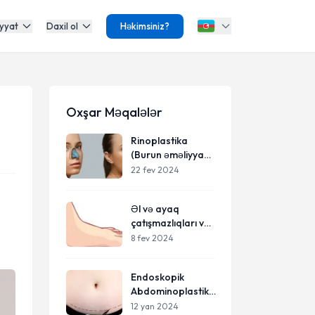
yyat
Daxil ol
Həkimsiniz?
Oxşar Məqalələr
Rinoplastika
(Burun əməliyyatı)
haqqında
22 fev 2024
Əl və ayaq
çatışmazlıqları və
deformasiyaları
8 fev 2024
Endoskopik
Abdominoplastika:
Minimal Çapıqlarla
12 yan 2024