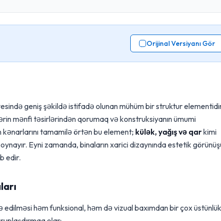
Orijinal Versiyanı Gör
esində geniş şəkildə istifadə olunan mühüm bir struktur elementidir
llərin mənfi təsirlərindən qorumaq və konstruksiyanın ümumi
n kənarlarını tamamilə örtən bu element;
külək, yağış və qar
kimi
u oynayır. Eyni zamanda, binaların xarici dizaynında estetik görünüş
 edir.
ları
də edilməsi həm funksional, həm də vizual baxımdan bir çox üstünlük
qruplaşdırmaq olar: