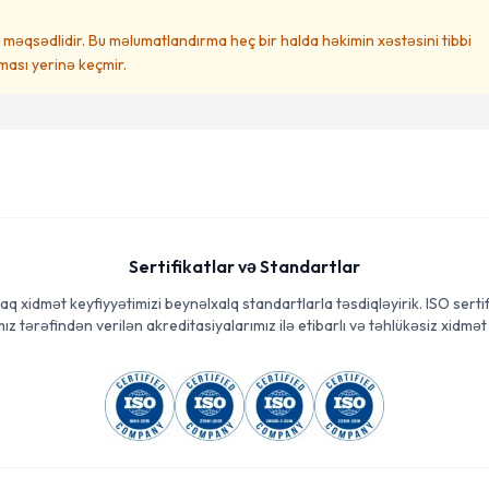
məqsədlidir. Bu məlumatlandırma heç bir halda həkimin xəstəsini tibbi
ası yerinə keçmir.
Sertifikatlar və Standartlar
aq xidmət keyfiyyətimizi beynəlxalq standartlarla təsdiqləyirik. ISO sertif
ız tərəfindən verilən akreditasiyalarımız ilə etibarlı və təhlükəsiz xidmət 