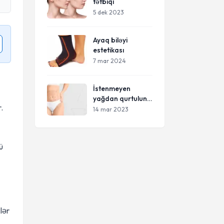
tətbiqi
5 dek 2023
Ayaq biləyi
estetikası
7 mar 2024
İstenmeyen
yağdan qurtulun:
.
liposaksiya ilə
14 mar 2023
arıqlayın
liposaksiya
proseduru və
ü
qiymətləri
lər