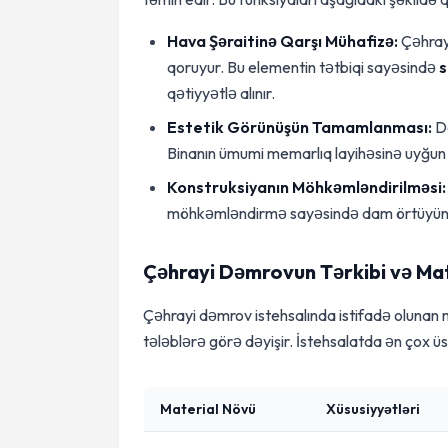
Hava Şəraitinə Qarşı Mühafizə:
Çəhrayi
qoruyur. Bu elementin tətbiqi sayəsində
s
qətiyyətlə alınır.
Estetik Görünüşün Tamamlanması:
Da
Binanın ümumi memarlıq layihəsinə uyğun seç
Konstruksiyanın Möhkəmləndirilməsi:
möhkəmləndirmə sayəsində dam örtüyünün 
Çəhrayi Dəmrovun Tərkibi və Mat
Çəhrayi dəmrov istehsalında istifadə olunan ma
tələblərə görə dəyişir. İstehsalatda ən çox üs
Material Növü
Xüsusiyyətləri