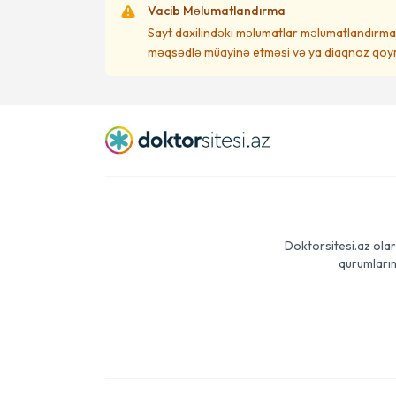
Vacib Məlumatlandırma
Sayt daxilindəki məlumatlar məlumatlandırma 
məqsədlə müayinə etməsi və ya diaqnoz qoym
Doktorsitesi.az olar
qurumlarım