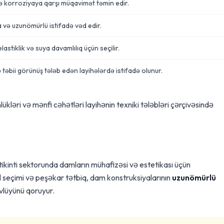
ə korroziyaya qarşı müqavimət təmin edir.
 və uzunömürlü istifadə vəd edir.
lastiklik və suya davamlılıq üçün seçilir.
 təbii görünüş tələb edən layihələrdə istifadə olunur.
ükləri və mənfi cəhətləri layihənin texniki tələbləri çərçivəsində
kinti sektorunda damların mühafizəsi və estetikası üçün
 seçimi və peşəkar tətbiq, dam konstruksiyalarının
uzunömürlü
övlüyünü qoruyur.