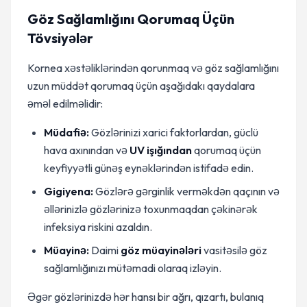
Göz Sağlamlığını Qorumaq Üçün
Tövsiyələr
Kornea xəstəliklərindən qorunmaq və göz sağlamlığını
uzun müddət qorumaq üçün aşağıdakı qaydalara
əməl edilməlidir:
Müdafiə:
Gözlərinizi xarici faktorlardan, güclü
hava axınından və
UV işığından
qorumaq üçün
keyfiyyətli günəş eynəklərindən istifadə edin.
Gigiyena:
Gözlərə gərginlik verməkdən qaçının və
əllərinizlə gözlərinizə toxunmaqdan çəkinərək
infeksiya riskini azaldın.
Müayinə:
Daimi
göz müayinələri
vasitəsilə göz
sağlamlığınızı mütəmadi olaraq izləyin.
Əgər gözlərinizdə hər hansı bir ağrı, qızartı, bulanıq