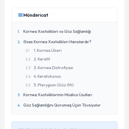
Mündəricat
Kornea Xəstəlikləri və Göz Sağlamlığı
1
.
Əsas Kornea Xəstəlikləri Hansılardır?
2
.
1. Kornea Ülseri
2
.
1
2. Keratit
2
.
2
3. Kornea Distrofiyası
2
.
3
4. Keratokonus
2
.
4
5. Pterygium (Göz Əti)
2
.
5
Kornea Xəstəliklərinin Müalicə Üsulları
3
.
Göz Sağlamlığını Qorumaq Üçün Tövsiyələr
4
.