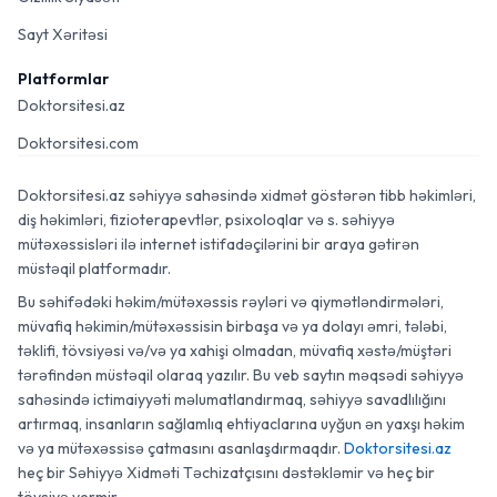
Sayt Xəritəsi
Platformlar
Doktorsitesi.az
Doktorsitesi.com
Doktorsitesi.az səhiyyə sahəsində xidmət göstərən tibb həkimləri,
diş həkimləri, fizioterapevtlər, psixoloqlar və s. səhiyyə
mütəxəssisləri ilə internet istifadəçilərini bir araya gətirən
müstəqil platformadır.
Bu səhifədəki həkim/mütəxəssis rəyləri və qiymətləndirmələri,
müvafiq həkimin/mütəxəssisin birbaşa və ya dolayı əmri, tələbi,
təklifi, tövsiyəsi və/və ya xahişi olmadan, müvafiq xəstə/müştəri
tərəfindən müstəqil olaraq yazılır. Bu veb saytın məqsədi səhiyyə
sahəsində ictimaiyyəti məlumatlandırmaq, səhiyyə savadlılığını
artırmaq, insanların sağlamlıq ehtiyaclarına uyğun ən yaxşı həkim
və ya mütəxəssisə çatmasını asanlaşdırmaqdır.
Doktorsitesi.az
heç bir Səhiyyə Xidməti Təchizatçısını dəstəkləmir və heç bir