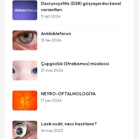
Dacryocystitis (DSR) gözyaşardıcı kanal
variantları
11 okt 2024
Ankiloblefaron
13 fev 2024
Çəpgözlük (Strabismus) müalicəsi
21 may 2024
NEYRO-OFTALMOLOGİYA
17 yan 2024
Lasik nədir, necə hazırlanır?
16 may 2023