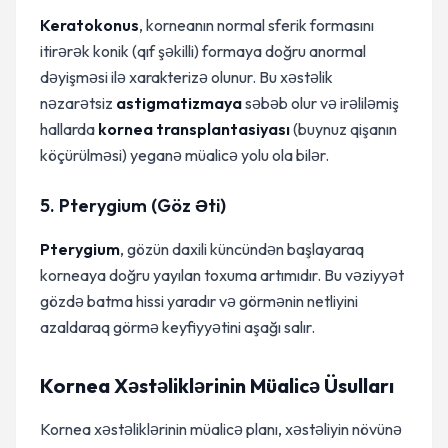
Keratokonus
, korneanın normal sferik formasını
itirərək konik (qıf şəkilli) formaya doğru anormal
dəyişməsi ilə xarakterizə olunur. Bu xəstəlik
nəzarətsiz
astigmatizmaya
səbəb olur və irəliləmiş
hallarda
kornea transplantasiyası
(buynuz qişanın
köçürülməsi) yeganə müalicə yolu ola bilər.
5. Pterygium (Göz Əti)
Pterygium
, gözün daxili küncündən başlayaraq
korneaya doğru yayılan toxuma artımıdır. Bu vəziyyət
gözdə batma hissi yaradır və görmənin netliyini
azaldaraq görmə keyfiyyətini aşağı salır.
Kornea Xəstəliklərinin Müalicə Üsulları
Kornea xəstəliklərinin müalicə planı, xəstəliyin növünə