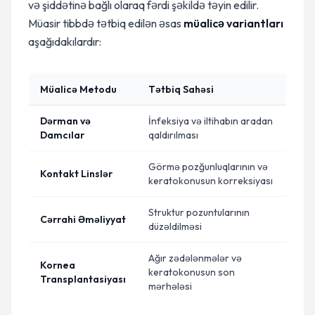
və şiddətinə bağlı olaraq fərdi şəkildə təyin edilir.
Müasir tibbdə tətbiq edilən əsas
müalicə variantları
aşağıdakılardır:
Müalicə Metodu
Tətbiq Sahəsi
Dərman və
İnfeksiya və iltihabın aradan
Damcılar
qaldırılması
Görmə pozğunluqlarının və
Kontakt Linslər
keratokonusun korreksiyası
Struktur pozuntularının
Cərrahi Əməliyyat
düzəldilməsi
Ağır zədələnmələr və
Kornea
keratokonusun son
Transplantasiyası
mərhələsi