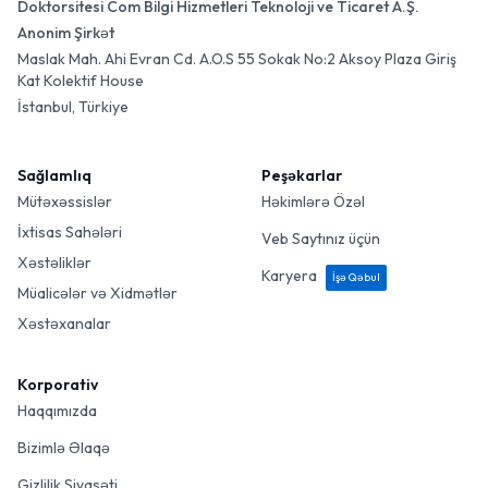
Doktorsitesi Com Bilgi Hizmetleri Teknoloji ve Ticaret A.Ş.
Anonim Şirkət
Maslak Mah. Ahi Evran Cd. A.O.S 55 Sokak No:2 Aksoy Plaza Giriş
Kat Kolektif House
İstanbul, Türkiye
Sağlamlıq
Peşəkarlar
Mütəxəssislər
Həkimlərə Özəl
İxtisas Sahələri
Veb Saytınız üçün
Xəstəliklər
Karyera
İşə Qəbul
Müalicələr və Xidmətlər
Xəstəxanalar
Korporativ
Haqqımızda
Bizimlə Əlaqə
Gizlilik Siyasəti