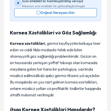
Süni intellekt ilə təkmiləşdirilmiş versiya
Məzmun süni intellekt ilə optimallaşdırılmışdır
Orijinal Versiyanı Gör
Kornea Xəstəlikləri və Göz Sağlamlığı
Kornea xəstəlikləri
, görmə keyfiyyətini birbaşa təsir
edən və ciddi tibbi müdaxilə tələb edə bilən
əhəmiyyətli göz sağlamlığı problemləridir. Gözün ən
ön hissəsində yerləşən şəffaf təbəqə olan korneada
meydana gələn hər hansı bir patologiya, vaxtında
müalicə edilmədikdə qalıcı görmə itkisinə yol aça bilər.
Bu məqalədə ən çox rast gəlinən kornea xəstəlikləri,
onların müalicə yolları və profilaktik tədbirlər haqqında
ətraflı məlumat verilmişdir.
Əsas Kornea Xəstəlikləri Hansılardır?