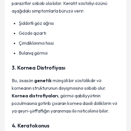
parazitlər səbəb ola bilər. Keratit xəstəliyi özünü
aşağıdakı simptomlarla büruzə verir:
Şiddətli göz ağrısı
Gözdə qızartı
Çimdiklənmə hissi
Bulanıq görmə
3. Kornea Distrofiyası
Bu, əsasən
genetik
mənşəli bir xəstəlikdir və
korneanın strukturunun dəyişməsinə səbəb olur.
Kornea distrofiyaları
, görmə qabiliyyətinin
pozulmasına gətirib çıxaran kornea daxili dəliklərin və
ya qeyri-şəffaflığın yaranması ilə nəticələnə bilər.
4. Keratokonus