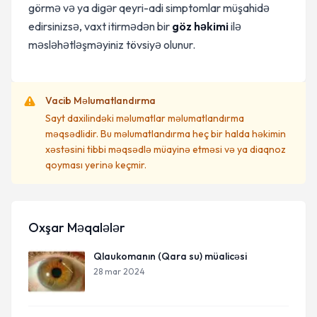
görmə və ya digər qeyri-adi simptomlar müşahidə
edirsinizsə, vaxt itirmədən bir
göz həkimi
ilə
məsləhətləşməyiniz tövsiyə olunur.
Vacib Məlumatlandırma
Sayt daxilindəki məlumatlar məlumatlandırma
məqsədlidir. Bu məlumatlandırma heç bir halda həkimin
xəstəsini tibbi məqsədlə müayinə etməsi və ya diaqnoz
qoyması yerinə keçmir.
Oxşar Məqalələr
Qlaukomanın (Qara su) müalicəsi
28 mar 2024