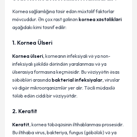
Kornea sağlamlığına təsir edən müxtəlif faktorlar
mövcuddur. Ən çox rast gəlinən
kornea xəstəlikləri
aşağıdakı kimi təsnif edilir:
1. Kornea Ülseri
Kornea ülseri
, korneanın infeksiyalı və ya non-
infeksiyalı şəkildə dərindən yaralanması və ya
ülserasiya formasına keçməsidir. Bu vəziyyətin əsas
səbəbləri arasında
bakterial infeksiyalar
, viruslar
və digər mikroorqanizmlər yer alır. Təcili müdaxilə
tələb edən ciddi bir vəziyyətdir.
2. Keratit
Keratit
, kornea təbəqəsinin iltihablanması prosesidir.
Bu iltihaba virus, bakteriya, fungus (göbələk) və ya