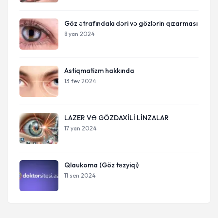
Göz ətrafındakı dəri və gözlərin qızarması
8 yan 2024
Astiqmatizm hakkında
13 fev 2024
LAZER VƏ GÖZDAXİLİ LİNZALAR
17 yan 2024
Qlaukoma (Göz təzyiqi)
11 sen 2024