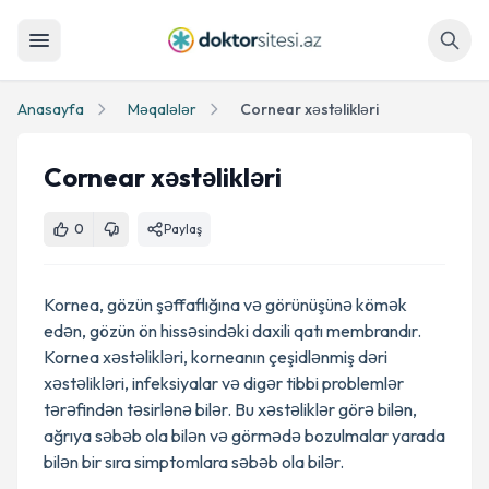
Axtar
Anasayfa
Məqalələr
Cornear xəstəlikləri
Cornear xəstəlikləri
0
Paylaş
Kornea, gözün şəffaflığına və görünüşünə kömək
edən, gözün ön hissəsindəki daxili qatı membrandır.
Kornea xəstəlikləri, korneanın çeşidlənmiş dəri
xəstəlikləri, infeksiyalar və digər tibbi problemlər
tərəfindən təsirlənə bilər. Bu xəstəliklər görə bilən,
ağrıya səbəb ola bilən və görmədə bozulmalar yarada
bilən bir sıra simptomlara səbəb ola bilər.