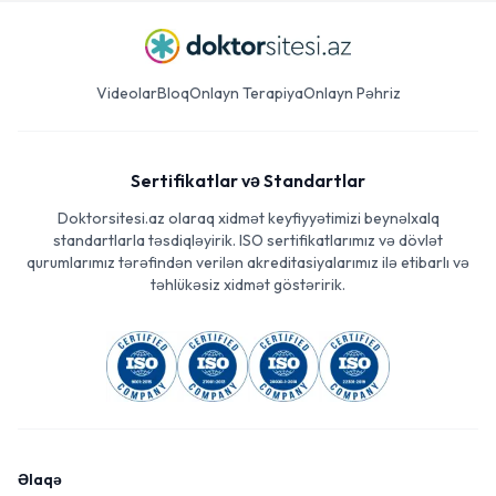
Videolar
Bloq
Onlayn Terapiya
Onlayn Pəhriz
Sertifikatlar və Standartlar
Doktorsitesi.az olaraq xidmət keyfiyyətimizi beynəlxalq
standartlarla təsdiqləyirik. ISO sertifikatlarımız və dövlət
qurumlarımız tərəfindən verilən akreditasiyalarımız ilə etibarlı və
təhlükəsiz xidmət göstəririk.
Əlaqə