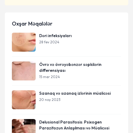
Oxşar Məqalələr
Dəri infeksiyaları
28 fev 2024
Övrə və övrəyəbənzər səpkilərin
differensiyası
15 mar 2024
Sızanaq və sızanaq izlərinin müalicəsi
20 noy 2023
Delusional Parasitosis: Psixogen
Parazitozun Anlaşılması və Müalicəsi