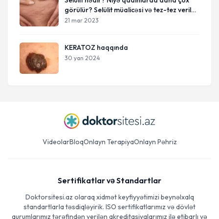
Selülit nədir? Niyə qadınlarda daha çox
görülür? Selülit müalicəsi və tez-tez verilən
suallar
21 mar 2023
KERATOZ haqqında
30 yan 2024
Videolar
Bloq
Onlayn Terapiya
Onlayn Pəhriz
Sertifikatlar və Standartlar
Doktorsitesi.az olaraq xidmət keyfiyyətimizi beynəlxalq
standartlarla təsdiqləyirik. ISO sertifikatlarımız və dövlət
qurumlarımız tərəfindən verilən akreditasiyalarımız ilə etibarlı və