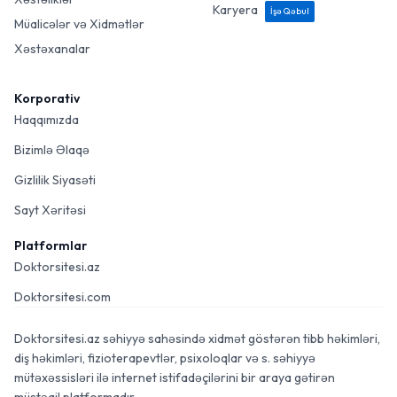
Karyera
İşə Qəbul
Müalicələr və Xidmətlər
Xəstəxanalar
Korporativ
Haqqımızda
Bizimlə Əlaqə
Gizlilik Siyasəti
Sayt Xəritəsi
Platformlar
Doktorsitesi.az
Doktorsitesi.com
Doktorsitesi.az səhiyyə sahəsində xidmət göstərən tibb həkimləri,
diş həkimləri, fizioterapevtlər, psixoloqlar və s. səhiyyə
mütəxəssisləri ilə internet istifadəçilərini bir araya gətirən