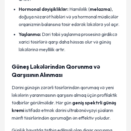
Hormonal dəyişikliklər:
Hamiləlik (
melazma
),
doğuşa nəzarət həbləri və ya hormonal müalicələr
orqanizmin balansına təsir edərək ləkələrə yol açır.
Yaşlanma:
Dəri təbii yaşlanma prosesinə girdikcə
xarici təsirlərə qarşı daha həssas olur və günəş
ləkələrinə meyllilik artır.
Güneş Ləkələrindən Qorunma və
Qarşısının Alınması
Dərini günəşin zərərli təsirlərindən qorumaq və yeni
ləkələrin yaranmasının qarşısını almaq üçün profilaktik
tədbirlər görülməlidir. Hər gün
geniş spektrli günəş
kremi
istifadə etmək dərini ultrabənövşəyi şüaların
mənfi təsirlərindən qorumağın ən effektiv yoludur.
Günlük həyatda tətbiq edilməli olan digər qorunma