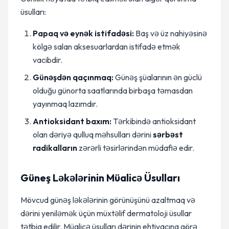
üsulları:
Papaq və eynək istifadəsi:
Baş və üz nahiyəsinə
kölgə salan aksesuarlardan istifadə etmək
vacibdir.
Günəşdən qaçınmaq:
Günəş şüalarının ən güclü
olduğu günorta saatlarında birbaşa təmasdan
yayınmaq lazımdır.
Antioksidant baxım:
Tərkibində antioksidant
olan dəriyə qulluq məhsulları dərini
sərbəst
radikalların
zərərli təsirlərindən müdafiə edir.
Güneş Ləkələrinin Müalicə Üsulları
Mövcud günəş ləkələrinin görünüşünü azaltmaq və
dərini yeniləmək üçün müxtəlif dermatoloji üsullar
tətbiq edilir. Müalicə üsulları dərinin ehtiyacına görə