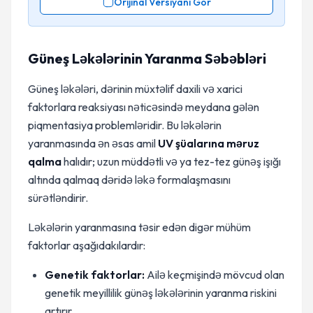
Orijinal Versiyanı Gör
Güneş Ləkələrinin Yaranma Səbəbləri
Güneş ləkələri, dərinin müxtəlif daxili və xarici
faktorlara reaksiyası nəticəsində meydana gələn
piqmentasiya problemləridir. Bu ləkələrin
yaranmasında ən əsas amil
UV şüalarına məruz
qalma
halıdır; uzun müddətli və ya tez-tez günəş işığı
altında qalmaq dəridə ləkə formalaşmasını
sürətləndirir.
Ləkələrin yaranmasına təsir edən digər mühüm
faktorlar aşağıdakılardır:
Genetik faktorlar:
Ailə keçmişində mövcud olan
genetik meyillilik günəş ləkələrinin yaranma riskini
artırır.