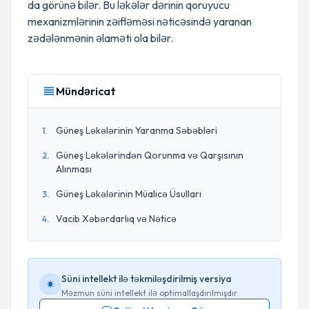
da görünə bilər. Bu ləkələr dərinin qoruyucu
mexanizmlərinin zəifləməsi nəticəsində yaranan
zədələnmənin əlaməti ola bilər.
Mündəricat
Güneş Ləkələrinin Yaranma Səbəbləri
1
.
Güneş Ləkələrindən Qorunma və Qarşısının
2
.
Alınması
Güneş Ləkələrinin Müalicə Üsulları
3
.
Vacib Xəbərdarlıq və Nəticə
4
.
Süni intellekt ilə təkmiləşdirilmiş versiya
Məzmun süni intellekt ilə optimallaşdırılmışdır