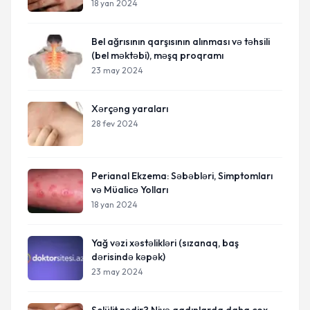
18 yan 2024
Bel ağrısının qarşısının alınması və təhsili
(bel məktəbi), məşq proqramı
23 may 2024
Xərçəng yaraları
28 fev 2024
Perianal Ekzema: Səbəbləri, Simptomları
və Müalicə Yolları
18 yan 2024
Yağ vəzi xəstəlikləri (sızanaq, baş
dərisində kəpək)
23 may 2024