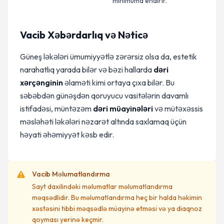
minimuma endirir.
Vacib Xəbərdarlıq və Nəticə
Güneş ləkələri ümumiyyətlə zərərsiz olsa da, estetik
narahatlıq yarada bilər və bəzi hallarda
dəri
xərçənginin
əlaməti kimi ortaya çıxa bilər. Bu
səbəbdən günəşdən qoruyucu vasitələrin davamlı
istifadəsi, müntəzəm
dəri müayinələri
və mütəxəssis
məsləhəti ləkələri nəzarət altında saxlamaq üçün
həyati əhəmiyyət kəsb edir.
Vacib Məlumatlandırma
Sayt daxilindəki məlumatlar məlumatlandırma
məqsədlidir. Bu məlumatlandırma heç bir halda həkimin
xəstəsini tibbi məqsədlə müayinə etməsi və ya diaqnoz
qoyması yerinə keçmir.