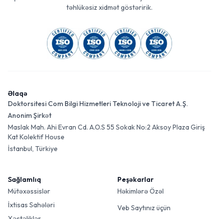
təhlükəsiz xidmət göstəririk.
Əlaqə
Doktorsitesi Com Bilgi Hizmetleri Teknoloji ve Ticaret A.Ş.
Anonim Şirkət
Maslak Mah. Ahi Evran Cd. A.O.S 55 Sokak No:2 Aksoy Plaza Giriş
Kat Kolektif House
İstanbul, Türkiye
Sağlamlıq
Peşəkarlar
Mütəxəssislər
Həkimlərə Özəl
İxtisas Sahələri
Veb Saytınız üçün
Xəstəliklər