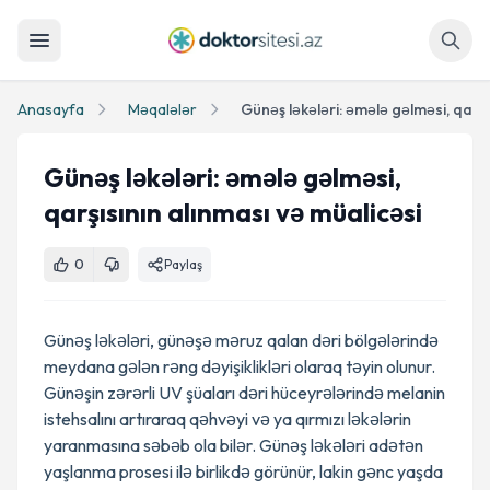
Axtar
Anasayfa
Məqalələr
Günəş ləkələri: əmələ gəlməsi,
qarşısının alınması və müalicəsi
0
Paylaş
Günəş ləkələri, günəşə məruz qalan dəri bölgələrində
meydana gələn rəng dəyişiklikləri olaraq təyin olunur.
Günəşin zərərli UV şüaları dəri hüceyrələrində melanin
istehsalını artıraraq qəhvəyi və ya qırmızı ləkələrin
yaranmasına səbəb ola bilər. Günəş ləkələri adətən
yaşlanma prosesi ilə birlikdə görünür, lakin gənc yaşda