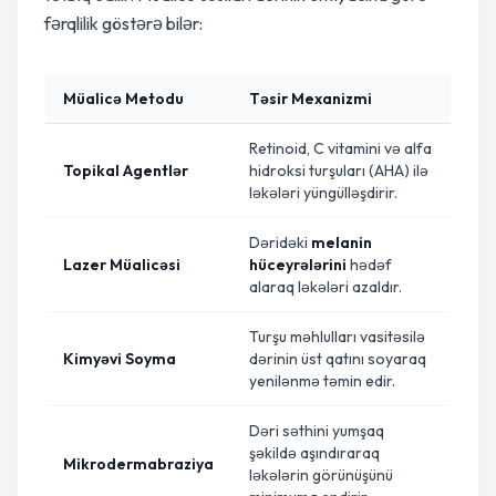
fərqlilik göstərə bilər:
Müalicə Metodu
Təsir Mexanizmi
Retinoid, C vitamini və alfa
Topikal Agentlər
hidroksi turşuları (AHA) ilə
ləkələri yüngülləşdirir.
Dəridəki
melanin
Lazer Müalicəsi
hüceyrələrini
hədəf
alaraq ləkələri azaldır.
Turşu məhlulları vasitəsilə
Kimyəvi Soyma
dərinin üst qatını soyaraq
yenilənmə təmin edir.
Dəri səthini yumşaq
şəkildə aşındıraraq
Mikrodermabraziya
ləkələrin görünüşünü