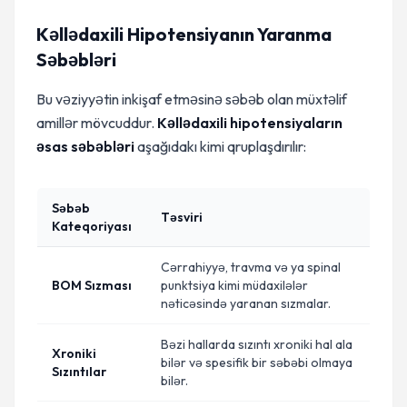
Kəllədaxili Hipotensiyanın Yaranma
Səbəbləri
Bu vəziyyətin inkişaf etməsinə səbəb olan müxtəlif
amillər mövcuddur.
Kəllədaxili hipotensiyaların
əsas səbəbləri
aşağıdakı kimi qruplaşdırılır:
Səbəb
Təsviri
Kateqoriyası
Cərrahiyyə, travma və ya spinal
BOM Sızması
punktsiya kimi müdaxilələr
nəticəsində yaranan sızmalar.
Bəzi hallarda sızıntı xroniki hal ala
Xroniki
bilər və spesifik bir səbəbi olmaya
Sızıntılar
bilər.