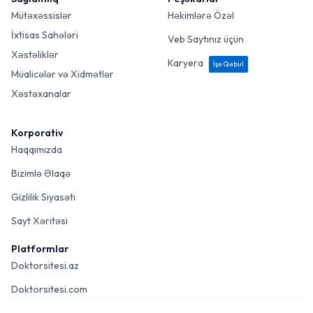
Mütəxəssislər
Həkimlərə Özəl
İxtisas Sahələri
Veb Saytınız üçün
Xəstəliklər
Karyera
İşə Qəbul
Müalicələr və Xidmətlər
Xəstəxanalar
Korporativ
Haqqımızda
Bizimlə Əlaqə
Gizlilik Siyasəti
Sayt Xəritəsi
Platformlar
Doktorsitesi.az
Doktorsitesi.com