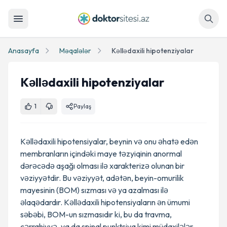
Axtar
Anasayfa
Məqalələr
Kəllədaxili hipotenziyalar
Kəllədaxili hipotenziyalar
1
Paylaş
Kəllədaxili hipotensiyalar, beynin və onu əhatə edən
membranların içindəki maye təzyiqinin anormal
dərəcədə aşağı olması ilə xarakterizə olunan bir
vəziyyətdir. Bu vəziyyət, adətən, beyin-omurilik
mayesinin (BOM) sızması və ya azalması ilə
əlaqədardır. Kəllədaxili hipotensiyaların ən ümumi
səbəbi, BOM-un sızmasıdır ki, bu da travma,
cərrahiyyə, ya da spinal punktsiya kimi müdaxilələr