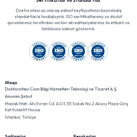
Sertifikatlar və Standartlar
Doktorsitesi.az olaraq xidmət keyfiyyətimizi beynəlxalq
standartlarla təsdiqləyirik. ISO sertifikatlarımız və dövlət
qurumlarımız tərəfindən verilən akreditasiyalarımız ilə etibarlı və
təhlükəsiz xidmət göstəririk.
Əlaqə
Doktorsitesi Com Bilgi Hizmetleri Teknoloji ve Ticaret A.Ş.
Anonim Şirkət
Maslak Mah. Ahi Evran Cd. A.O.S 55 Sokak No:2 Aksoy Plaza Giriş
Kat Kolektif House
İstanbul, Türkiye
Sağlamlıq
Peşəkarlar