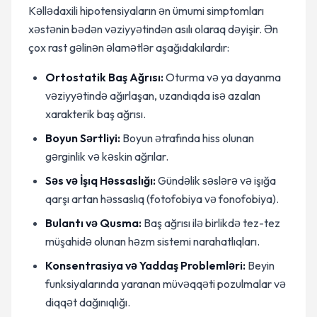
Kəllədaxili hipotensiyaların ən ümumi simptomları
xəstənin bədən vəziyyətindən asılı olaraq dəyişir. Ən
çox rast gəlinən əlamətlər aşağıdakılardır:
Ortostatik Baş Ağrısı:
Oturma və ya dayanma
vəziyyətində ağırlaşan, uzandıqda isə azalan
xarakterik baş ağrısı.
Boyun Sərtliyi:
Boyun ətrafında hiss olunan
gərginlik və kəskin ağrılar.
Səs və İşıq Həssaslığı:
Gündəlik səslərə və işığa
qarşı artan həssaslıq (fotofobiya və fonofobiya).
Bulantı və Qusma:
Baş ağrısı ilə birlikdə tez-tez
müşahidə olunan həzm sistemi narahatlıqları.
Konsentrasiya və Yaddaş Problemləri:
Beyin
funksiyalarında yaranan müvəqqəti pozulmalar və
diqqət dağınıqlığı.