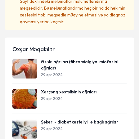
Sayt daxilindəki məlumatlar məlumatlandırma
məqsədlidir. Bu məlumatlandırma heç bir halda həkimin
xəstəsini tibbi məqsədlə müayinə etməsi və ya diaqnoz
qoyması yerinə keçmir.
Oxşar Məqalələr
Əzələ ağrıları (fibromialgiya, miofasial
ağrılar)
29 apr 2024
Xərçəng xəstəliyinin ağrıları
29 apr 2024
Şəkərli- diabet xəstəliyi ilə bağlı ağrılar
29 apr 2024