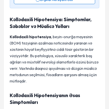
Kəllədaxili Hipotensiya: Simptomlar,
Səbəblər və Müalicə Yolları
Kəllədaxili hipotensiya
, beyin-onurğa mayesinin
(BOM) təzyiqinin azalması nəticəsində yaranan və
xəstənin həyat keyfiyyətinə ciddi təsir göstərən bir
vəziyyətdir. Bu patologiya, xüsusilə xarakterik baş
ağrıları və müxtəlif nevroloji əlamətlərlə özünü büruzə
verir. Vaxtında diaqnoz qoyulması və düzgün müalicə
metodunun seçilməsi, fəsadların qarşısını almaq üçün
mütləqdir.
Kəllədaxili Hipotensiyanın Əsas
Simptomları