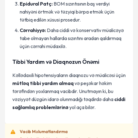
Epidural Patç:
BOM sızıntısının baş verdiyi
nahiyəni örtmək və təzyiqi bərpa etmək üçün
tətbiq edilən xüsusi prosedur.
Cərrahiyyə:
Daha ciddi və konservativ müalicəyə
tabe olmayan hallarda sızıntını aradan qaldırmaq
üçün cərrahi müdaxilə.
Tibbi Yardım və Diaqnozun Önəmi
Kəllədaxili hipotensiyaların diaqnozu və müalicəsi üçün
mütləq tibbi yardım almaq
və peşəkar həkim
tərəfindən yoxlanmaq vacibdir. Unutmayın ki, bu
vəziyyət düzgün idarə olunmadığı təqdirdə daha
ciddi
sağlamlıq problemlərinə
yol aça bilər.
Vacib Məlumatlandırma