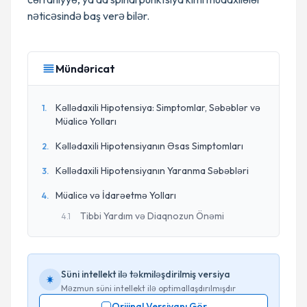
nəticəsində baş verə bilər.
Mündəricat
Kəllədaxili Hipotensiya: Simptomlar, Səbəblər və
1
.
Müalicə Yolları
Kəllədaxili Hipotensiyanın Əsas Simptomları
2
.
Kəllədaxili Hipotensiyanın Yaranma Səbəbləri
3
.
Müalicə və İdarəetmə Yolları
4
.
Tibbi Yardım və Diaqnozun Önəmi
4
.
1
Süni intellekt ilə təkmiləşdirilmiş versiya
Məzmun süni intellekt ilə optimallaşdırılmışdır
Orijinal Versiyanı Gör