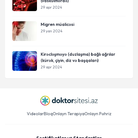
(vaskulitlərdə)
29 apr 2024
Migren müalicəsi
29 yan 2024
Kirəcləşməyə (duzlaşma) bağlı ağrılar
(kürək, çiyin, diz və başqaları)
29 apr 2024
Videolar
Bloq
Onlayn Terapiya
Onlayn Pəhriz