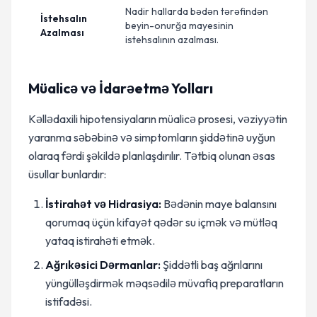
Nadir hallarda bədən tərəfindən
İstehsalın
beyin-onurğa mayesinin
Azalması
istehsalının azalması.
Müalicə və İdarəetmə Yolları
Kəllədaxili hipotensiyaların müalicə prosesi, vəziyyətin
yaranma səbəbinə və simptomların şiddətinə uyğun
olaraq fərdi şəkildə planlaşdırılır. Tətbiq olunan əsas
üsullar bunlardır:
İstirahət və Hidrasiya:
Bədənin maye balansını
qorumaq üçün kifayət qədər su içmək və mütləq
yataq istirahəti etmək.
Ağrıkəsici Dərmanlar:
Şiddətli baş ağrılarını
yüngülləşdirmək məqsədilə müvafiq preparatların
istifadəsi.