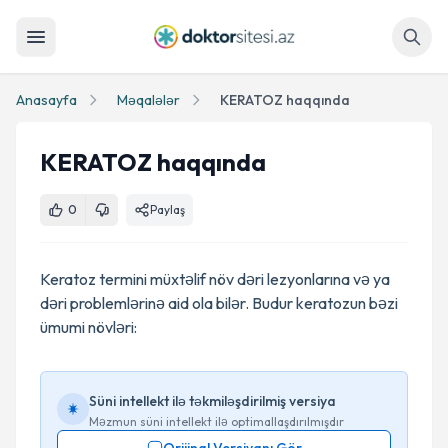
Axtar
Anasayfa
Məqalələr
KERATOZ haqqında
KERATOZ haqqında
0
Paylaş
Keratoz termini müxtəlif növ dəri lezyonlarına və ya
dəri problemlərinə aid ola bilər. Budur keratozun bəzi
ümumi növləri:
Süni intellekt ilə təkmiləşdirilmiş versiya
Məzmun süni intellekt ilə optimallaşdırılmışdır