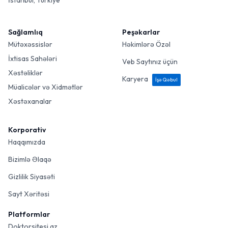
İstanbul, Türkiye
Sağlamlıq
Peşəkarlar
Mütəxəssislər
Həkimlərə Özəl
İxtisas Sahələri
Veb Saytınız üçün
Xəstəliklər
Karyera
İşə Qəbul
Müalicələr və Xidmətlər
Xəstəxanalar
Korporativ
Haqqımızda
Bizimlə Əlaqə
Gizlilik Siyasəti
Sayt Xəritəsi
Platformlar
Doktorsitesi.az