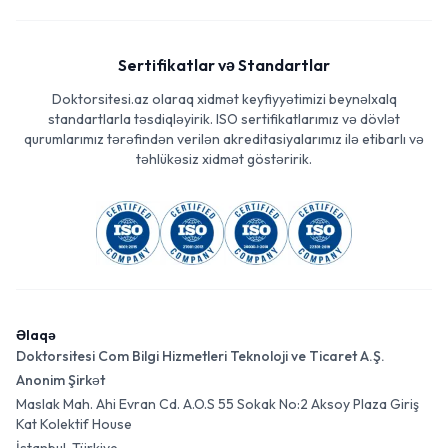
Sertifikatlar və Standartlar
Doktorsitesi.az olaraq xidmət keyfiyyətimizi beynəlxalq
standartlarla təsdiqləyirik. ISO sertifikatlarımız və dövlət
qurumlarımız tərəfindən verilən akreditasiyalarımız ilə etibarlı və
təhlükəsiz xidmət göstəririk.
Əlaqə
Doktorsitesi Com Bilgi Hizmetleri Teknoloji ve Ticaret A.Ş.
Anonim Şirkət
Maslak Mah. Ahi Evran Cd. A.O.S 55 Sokak No:2 Aksoy Plaza Giriş
Kat Kolektif House