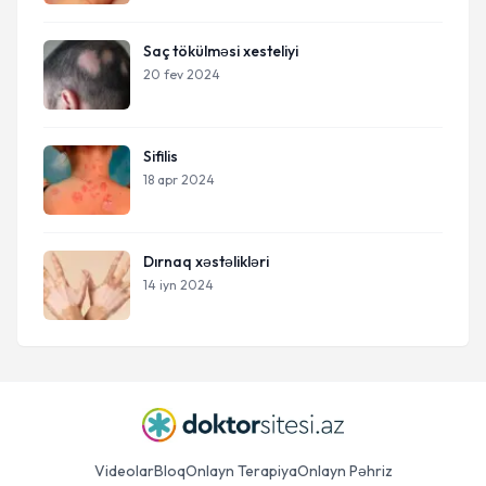
Saç tökülməsi xesteliyi
20 fev 2024
Sifilis
18 apr 2024
Dırnaq xəstəlikləri
14 iyn 2024
Videolar
Bloq
Onlayn Terapiya
Onlayn Pəhriz