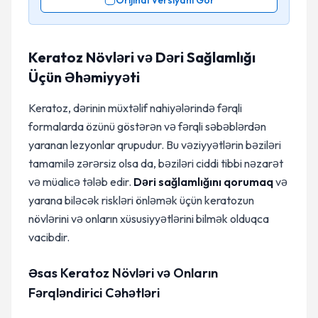
Orijinal Versiyanı Gör
Keratoz Növləri və Dəri Sağlamlığı
Üçün Əhəmiyyəti
Keratoz, dərinin müxtəlif nahiyələrində fərqli
formalarda özünü göstərən və fərqli səbəblərdən
yaranan lezyonlar qrupudur. Bu vəziyyətlərin bəziləri
tamamilə zərərsiz olsa da, bəziləri ciddi tibbi nəzarət
və müalicə tələb edir.
Dəri sağlamlığını qorumaq
və
yarana biləcək riskləri önləmək üçün keratozun
növlərini və onların xüsusiyyətlərini bilmək olduqca
vacibdir.
Əsas Keratoz Növləri və Onların
Fərqləndirici Cəhətləri