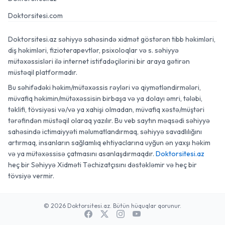
Doktorsitesi.com
Doktorsitesi.az səhiyyə sahəsində xidmət göstərən tibb həkimləri,
diş həkimləri, fizioterapevtlər, psixoloqlar və s. səhiyyə
mütəxəssisləri ilə internet istifadəçilərini bir araya gətirən
müstəqil platformadır.
Bu səhifədəki həkim/mütəxəssis rəyləri və qiymətləndirmələri,
müvafiq həkimin/mütəxəssisin birbaşa və ya dolayı əmri, tələbi,
təklifi, tövsiyəsi və/və ya xahişi olmadan, müvafiq xəstə/müştəri
tərəfindən müstəqil olaraq yazılır. Bu veb saytın məqsədi səhiyyə
sahəsində ictimaiyyəti məlumatlandırmaq, səhiyyə savadlılığını
artırmaq, insanların sağlamlıq ehtiyaclarına uyğun ən yaxşı həkim
və ya mütəxəssisə çatmasını asanlaşdırmaqdır.
Doktorsitesi.az
heç bir Səhiyyə Xidməti Təchizatçısını dəstəkləmir və heç bir
tövsiyə vermir.
© 2026 Doktorsitesi.az. Bütün hüquqlar qorunur.