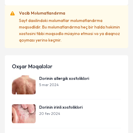
Vacib Məlumatlandırma
Sayt daxilindəki məlumatlar məlumatlandırma
məqsədlidir. Bu məlumatlandırma heç bir halda həkimin
xəstəsini tibbi məqsədlə müayinə etməsi və ya diaqnoz
qoyması yerinə keçmir.
Oxşar Məqalələr
Dərinin allergik xəstəlikləri
5 mar 2024
Dərinin irinli xəstəlikləri
20 fev 2024