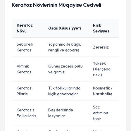
Keratoz Növlərinin Müqayisə Cədvəli
Keratoz
Risk
Əsas Xüsusiyyəti
Növü
Səviyyəsi
Seboreik
Yaşlanma ilə bağlı,
Zərərsiz
Keratoz
rəngli və qabarıq
Yüksək
Aktinik
Günəş zədəsi, pullu
(Xərçəng
Keratoz
və qırmızı
riski)
Keratoz
Tük follikullarında
Kosmetik /
Pilaris
kiçik qabarcıqlar
Narahatlıq
Saç
Keratosis
Baş dərisində
artımına
Follicularis
lezyonlar
təsir