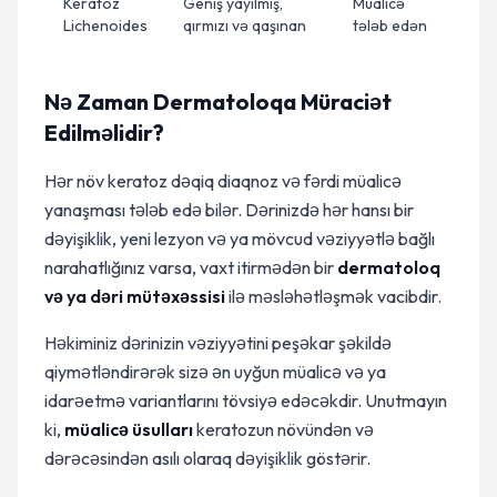
Keratoz
Geniş yayılmış,
Müalicə
Lichenoides
qırmızı və qaşınan
tələb edən
Nə Zaman Dermatoloqa Müraciət
Edilməlidir?
Hər növ keratoz dəqiq diaqnoz və fərdi müalicə
yanaşması tələb edə bilər. Dərinizdə hər hansı bir
dəyişiklik, yeni lezyon və ya mövcud vəziyyətlə bağlı
narahatlığınız varsa, vaxt itirmədən bir
dermatoloq
və ya dəri mütəxəssisi
ilə məsləhətləşmək vacibdir.
Həkiminiz dərinizin vəziyyətini peşəkar şəkildə
qiymətləndirərək sizə ən uyğun müalicə və ya
idarəetmə variantlarını tövsiyə edəcəkdir. Unutmayın
ki,
müalicə üsulları
keratozun növündən və
dərəcəsindən asılı olaraq dəyişiklik göstərir.