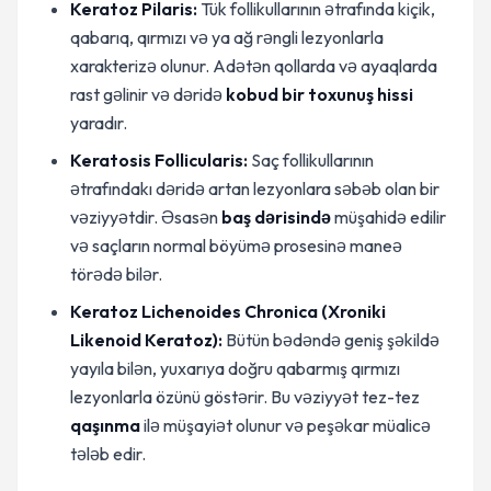
Keratoz Pilaris:
Tük follikullarının ətrafında kiçik,
qabarıq, qırmızı və ya ağ rəngli lezyonlarla
xarakterizə olunur. Adətən qollarda və ayaqlarda
rast gəlinir və dəridə
kobud bir toxunuş hissi
yaradır.
Keratosis Follicularis:
Saç follikullarının
ətrafındakı dəridə artan lezyonlara səbəb olan bir
vəziyyətdir. Əsasən
baş dərisində
müşahidə edilir
və saçların normal böyümə prosesinə maneə
törədə bilər.
Keratoz Lichenoides Chronica (Xroniki
Likenoid Keratoz):
Bütün bədəndə geniş şəkildə
yayıla bilən, yuxarıya doğru qabarmış qırmızı
lezyonlarla özünü göstərir. Bu vəziyyət tez-tez
qaşınma
ilə müşayiət olunur və peşəkar müalicə
tələb edir.