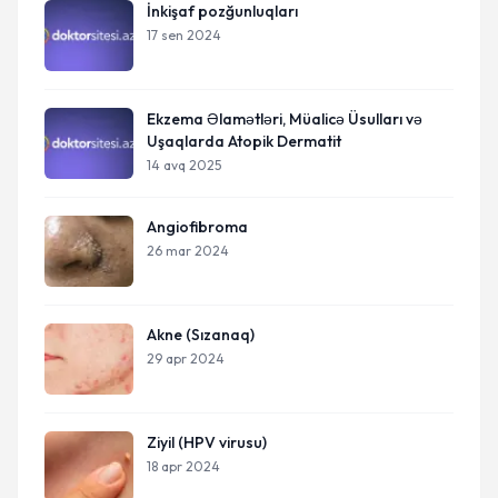
İnkişaf pozğunluqları
17 sen 2024
Ekzema Əlamətləri, Müalicə Üsulları və
Uşaqlarda Atopik Dermatit
14 avq 2025
Angiofibroma
26 mar 2024
Akne (Sızanaq)
29 apr 2024
Ziyil (HPV virusu)
18 apr 2024