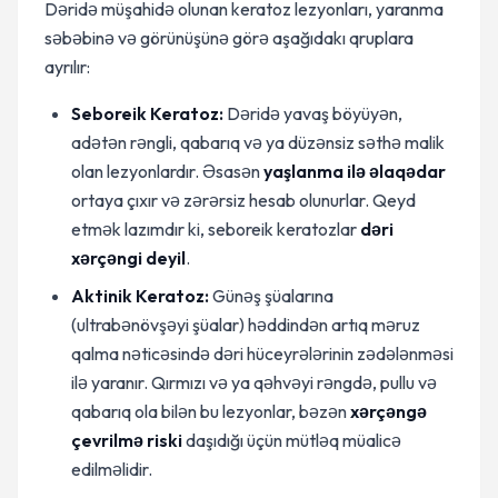
Dəridə müşahidə olunan keratoz lezyonları, yaranma
səbəbinə və görünüşünə görə aşağıdakı qruplara
ayrılır:
Seboreik Keratoz:
Dəridə yavaş böyüyən,
adətən rəngli, qabarıq və ya düzənsiz səthə malik
olan lezyonlardır. Əsasən
yaşlanma ilə əlaqədar
ortaya çıxır və zərərsiz hesab olunurlar. Qeyd
etmək lazımdır ki, seboreik keratozlar
dəri
xərçəngi deyil
.
Aktinik Keratoz:
Günəş şüalarına
(ultrabənövşəyi şüalar) həddindən artıq məruz
qalma nəticəsində dəri hüceyrələrinin zədələnməsi
ilə yaranır. Qırmızı və ya qəhvəyi rəngdə, pullu və
qabarıq ola bilən bu lezyonlar, bəzən
xərçəngə
çevrilmə riski
daşıdığı üçün mütləq müalicə
edilməlidir.