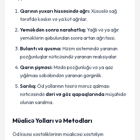
Qarının yuxarı hissəsində ağrı:
Xüsusilə sağ
tərəfdə kəskin və ya küt ağrılar.
Yeməkdən sonra narahatlıq:
Yağlı və ya ağır
yeməklərin qəbulundan sonra artan ağrı hissi.
Bulantı və qusma:
Həzm sistemində yaranan
pozğunluqlar nəticəsində yaranan reaksiyalar.
Qarın şişməsi:
Mədə pozğunluğu və ya qaz
yığılması səbəbindən yaranan gərginlik.
Sarılıq:
Öd yollarının təsirə məruz qalması
nəticəsində
dəri və göz qapaqlarında
müşahidə
olunan saralma.
Müalicə Yolları və Metodları
Öd kisəsi xəstəliklərinin müalicəsi xəstəliyin