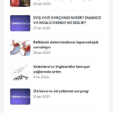
25 yan 2024
DÖŞ VƏZİ XƏRÇƏNGİ NƏDİR? DİAQNOZ
VƏ MÜALİCƏSİNDƏ NƏ EDİLİR?
27 fev 2023
Reflüksün daimi müalicəsi: laparoskopik
cərrahiyyə
28 apr 2023
Xolesterol və trigliseridlər kimi qan
yağlarında artım
9 fev 2024
Öd kisəsi və öd yollarının xərçəngi
12 apr 2023