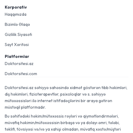
Korporativ
Haqqımızda
Bizimlə Əlaqə
Gizlilik Siyasəti
Sayt Xəritəsi
Platformlar
Doktorsitesi.az
Doktorsitesi.com
Doktorsitesi.az səhiyyə sahəsində xidmət göstərən tibb həkimləri,
diş həkimləri, fizioterapevtlər, psixoloqlar və s. səhiyyə
mütəxəssisləri ilə internet istifadəçilərini bir araya gətirən
müstəqil platformadır.
Bu səhifədəki həkim/mütəxəssis rəyləri və qiymətləndirmələri,
müvafiq həkimin/mütəxəssisin birbaşa və ya dolayı əmri, tələbi,
təklifi, tövsiyəsi və/və ya xahişi olmadan, müvafiq xəstə/müştəri