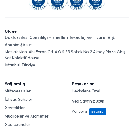
Əlaqə
Doktorsitesi Com Bilgi Hizmetleri Teknoloji ve Ticaret A.Ş.
Anonim Şirkət
Maslak Mah. Ahi Evran Cd. A.O.S 55 Sokak No:2 Aksoy Plaza Giriş
Kat Kolektif House
İstanbul, Türkiye
Sağlamlıq
Peşəkarlar
Mütəxəssislər
Həkimlərə Özəl
İxtisas Sahələri
Veb Saytınız üçün
Xəstəliklər
Karyera
İşə Qəbul
Müalicələr və Xidmətlər
Xəstəxanalar