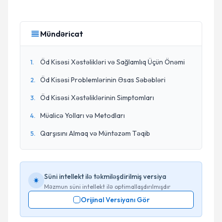
Mündəricat
Öd Kisəsi Xəstəlikləri və Sağlamlıq Üçün Önəmi
1
.
Öd Kisəsi Problemlərinin Əsas Səbəbləri
2
.
Öd Kisəsi Xəstəliklərinin Simptomları
3
.
Müalicə Yolları və Metodları
4
.
Qarşısını Almaq və Müntəzəm Təqib
5
.
Süni intellekt ilə təkmiləşdirilmiş versiya
Məzmun süni intellekt ilə optimallaşdırılmışdır
Orijinal Versiyanı Gör