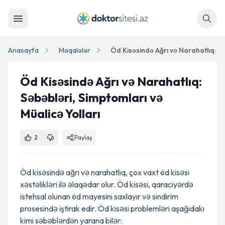
Axtar
Anasayfa
Məqalələr
Öd Kisəsində Ağrı və Narahatlıq:
Səbəbləri, Simptomları və
Müalicə Yolları
2
Paylaş
Öd kisəsində ağrı və narahatlıq, çox vaxt öd kisəsi
xəstəlikləri ilə əlaqədar olur. Öd kisəsi, qaraciyərdə
istehsal olunan öd mayesini saxlayır və sindirim
prosesində iştirak edir. Öd kisəsi problemləri aşağıdakı
kimi səbəblərdən yarana bilər: