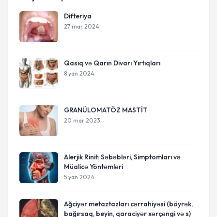
Difteriya
27 mar 2024
Qasıq və Qarın Divarı Yırtıqları
8 yan 2024
GRANÜLOMATÖZ MASTİT
20 mar 2023
Alerjik Rinit: Səbəbləri, Simptomları və
Müalicə Yöntəmləri
5 yan 2024
Ağciyər metaztazları cərrahiyəsi (böyrək,
bağırsaq, beyin, qaraciyər xərçəngi və s)