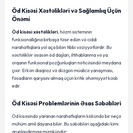
Öd Kisəsi Xəstəlikləri və Sağlamlıq Üçün
Önəmi
Öd kisəsi xəstəlikləri
, həzm sisteminin
funksionallığına birbaşa təsir edən və ciddi
narahatlıqlara yol aça bilən tibbi vəziyyətlərdir. Bu
xəstəliklər əsasən öd daşları, iltihablanma və ya
orqanın funksional pozğunluqları nəticəsində meydana
çıxır. Erkən diaqnoz və düzgün müalicə yanaşması,
fəsadların qarşısını almaq üçün kritik əhəmiyyət kəsb
edir.
Öd Kisəsi Problemlərinin Əsas Səbəbləri
Öd kisəsində yaranan narahatlıqların kökündə bir neçə
mühüm amil dayana bilər. Bu səbəbləri aşağıdakı kimi
qruplaşdırmaq mümkündür: