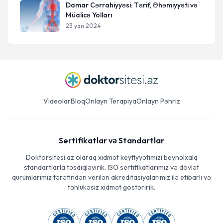
Damar Cərrahiyyəsi: Tərif, Əhəmiyyəti və
Müalicə Yolları
23 yan 2024
Videolar
Bloq
Onlayn Terapiya
Onlayn Pəhriz
Sertifikatlar və Standartlar
Doktorsitesi.az olaraq xidmət keyfiyyətimizi beynəlxalq
standartlarla təsdiqləyirik. ISO sertifikatlarımız və dövlət
qurumlarımız tərəfindən verilən akreditasiyalarımız ilə etibarlı və
təhlükəsiz xidmət göstəririk.