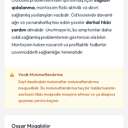
Öd kisəsi problemlərindən qorunmaq üçün
sağlam
qidalanma
, müntəzəm fiziki aktivlik və dövri
sağlamlıq yoxlanışları vacibdir. Öd kisəsində davamlı
ağrı və ya narahatlıq hiss edən şəxslər
dərhal tibbi
yardım
almalıdır. Unutmayın ki, bu simptomlar daha
ciddi sağlamlıq problemlərinin göstəricisi ola bilər.
Müntəzəm həkim nəzarəti və profilaktik tədbirlər
uzunmüddətli sağlamlığın təminatıdır.
Vacib Məlumatlandırma
Sayt daxilindəki məlumatlar məlumatlandırma
məqsədlidir. Bu məlumatlandırma heç bir halda həkimin
xəstəsini tibbi məqsədlə müayinə etməsi və ya diaqnoz
qoyması yerinə keçmir.
Oxşar Məqalələr