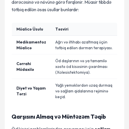
dərəcəsinə və növünə görə fərqlənir. Müasir tibbdə
tətbiq edilən əsas üsullar bunlardır:
Müalicə Üsulu
Təsviri
Medikamentoz
Ağrı və iltihabı azaltmaq üçün
Müalicə
tətbiq edilən dərman terapiyası.
Öd daşlarının və ya tamamilə
Cərrahi
xəstə öd kisəsinin çıxarılması
Müdaxilə
(Xolesistektomiya).
Yağlı yeməklərdən uzaq durmaq
Diyet və Yaşam
və sağlam qidalanma rejiminə
Tərzi
keçid.
Qarşısını Almaq və Müntəzəm Təqib