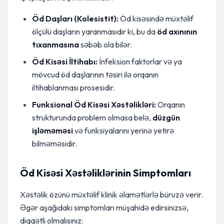
Öd Daşları (Kolesistit):
Öd kisəsində müxtəlif
ölçülü daşların yaranmasıdır ki, bu da
öd axınının
tıxanmasına
səbəb ola bilər.
Öd Kisəsi İltihabı:
İnfeksion faktorlar və ya
mövcud öd daşlarının təsiri ilə orqanın
iltihablanması prosesidir.
Funksional Öd Kisəsi Xəstəlikləri:
Orqanın
strukturunda problem olmasa belə,
düzgün
işləməməsi
və funksiyalarını yerinə yetirə
bilməməsidir.
Öd Kisəsi Xəstəliklərinin Simptomları
Xəstəlik özünü müxtəlif klinik əlamətlərlə büruzə verir.
Əgər aşağıdakı simptomları müşahidə edirsinizsə,
diqqətli olmalısınız: