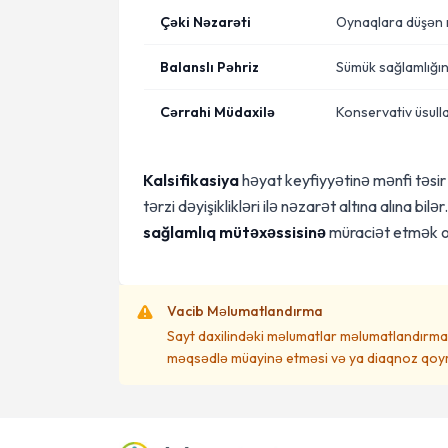
Çəki Nəzarəti
Oynaqlara düşən m
Balanslı Pəhriz
Sümük sağlamlığın
Cərrahi Müdaxilə
Konservativ üsull
Kalsifikasiya
həyat keyfiyyətinə mənfi təsir 
tərzi dəyişiklikləri ilə nəzarət altına alına b
sağlamlıq mütəxəssisinə
müraciət etmək o
Vacib Məlumatlandırma
Sayt daxilindəki məlumatlar məlumatlandırma 
məqsədlə müayinə etməsi və ya diaqnoz qoym