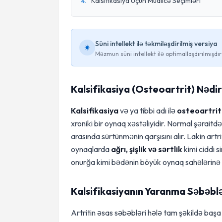
Kalsifikasiya Üçün Müalicə Seçimləri
4
.
Süni intellekt ilə təkmiləşdirilmiş versiya
Məzmun süni intellekt ilə optimallaşdırılmışdır
Kalsifikasiya (Osteoartrit) Nədi
Kalsifikasiya
və ya tibbi adı ilə
osteoartrit
xroniki bir oynaq xəstəliyidir. Normal şərait
arasında sürtünmənin qarşısını alır. Lakin ar
oynaqlarda
ağrı, şişlik və sərtlik
kimi ciddi s
onurğa kimi bədənin böyük oynaq sahələrinə t
Kalsifikasiyanın Yaranma Səbəblə
Artritin əsas səbəbləri hələ tam şəkildə başa 