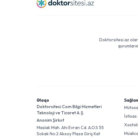
Doktorsitesi.az olar
qurumlarım
Əlaqə
Sağla
Doktorsitesi Com Bilgi Hizmetleri
Mütəxə
Teknoloji ve Ticaret A.Ş.
İxtisas
Anonim Şirkət
Xəstəli
Maslak Mah. Ahi Evran Cd. A.O.S 55
Müalic
Sokak No:2 Aksoy Plaza Giriş Kat