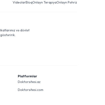
Videolar
Bloq
Onlayn Terapiya
Onlayn Pəhriz
ikatlarımız və dövlət
göstəririk.
Platformlar
Doktorsitesi.az
Doktorsitesi.com