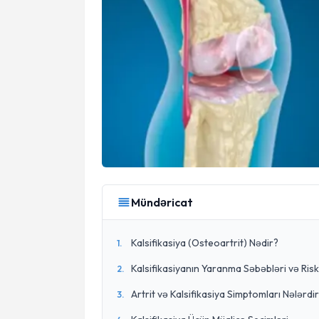
Mündəricat
Kalsifikasiya (Osteoartrit) Nədir?
1
.
Kalsifikasiyanın Yaranma Səbəbləri və Risk
2
.
Artrit və Kalsifikasiya Simptomları Nələrdi
3
.