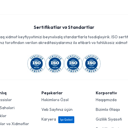
Sertifikatlar və Standartlar
aq xidmət keyfiyyətimizi beynəlxalq standartlarla təsdiqləyirik. ISO sertif
ız tərəfindən verilən akreditasiyalarımız ilə etibarlı və təhlükəsiz xidmət 
mlıq
Peşəkarlar
Korporativ
ssislər
Həkimlərə Özəl
Haqqımızda
 Sahələri
Veb Saytınız üçün
Bizimlə Əlaqə
klər
Karyera
Gizlilik Siyasəti
İşə Qəbul
ələr və Xidmətlər