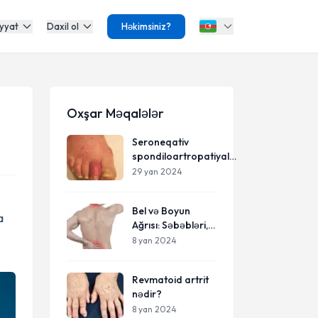
yyat
Daxil ol
Həkimsiniz?
Oxşar Məqalələr
Seroneqativ
spondiloartropatiyalar
/ reaktiv artrit
29 yan 2024
Bel və Boyun
a
Ağrısı: Səbəbləri,
Simptomları və
8 yan 2024
Müalicə Seçimləri
Revmatoid artrit
nədir?
8 yan 2024