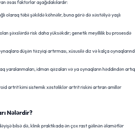
n əsas faktorlar aşağıdakılardır:
ı olaraq təbii şəkildə köhnəlir, buna görə də xəstəliyə yaşlı
 olan şəxslərdə risk daha yüksəkdir; genetik meyillilik bu prosesdə
ynaqlara düşən təzyiqi artırması, xüsusilə diz və kalça oynaqların
q yaralanmaları, idman qəzaları və ya oynaqların həddindən artıq
 artrit kimi sistemik xəstəliklər artrit riskini artıran amillər
rı Nələrdir?
əyişə bilsə də, klinik praktikada ən çox rast gəlinən əlamətlər