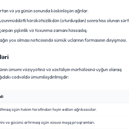
an və ya günün sonunda kəskinləşən ağrılar.
uzunmüddətli hərəkətsizlikdən (oturduqdan) sonra hiss olunan sərtl
arpan şişkinlik və toxunma zamanı həssaslıq.
ağın yox olması nəticəsində sümük uclarının formasının dəyişməsi.
ləri
stənin ümumi vəziyyətinə və xəstəliyin mərhələsinə uyğun olaraq
şağıdakı cədvəldə ümumiləşdirilmişdir:
di
zaltmaq üçün həkim tərəfindən təyin edilən ağrıkəsicilər.
yini və gücünü artırmaq üçün xüsusi məşq proqramları.