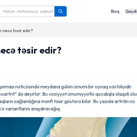
Bloq
Qeydi
ə necə təsir edir?
ecə təsir edir?
şınması nəticəsində meydana gələn ümumi bir oynaq xəstəliyidir.
rtrit” də deyirlər. Bu vəziyyət ümumiyyətlə qocalıqla əlaqəli ols
qların sağlamlığına mənfi təsir göstərə bilər. Bu yazıda artritin nə
cə variantlarını araşdıracağıq.