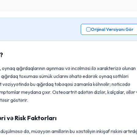
Orijinal Versiyanı Gör
r?
, oynaq qığırdaqlarının aşınması və incəlməsi ilə xarakterizə olunan
də qığırdaq toxuması sümük uclarını əhatə edərək oynaq səthləri
trit vəziyyətində bu qığırdaq təbəqəsi zamanla köhnəlir; nəticədə
imptomlar meydana çıxır. Osteoartrit adətən dizlər, kalçalar, əllər
əsir göstərir.
ri və Risk Faktorları
düşülməsə də, müəyyən amillərin bu xəstəliyin inkişaf riskini artırdı