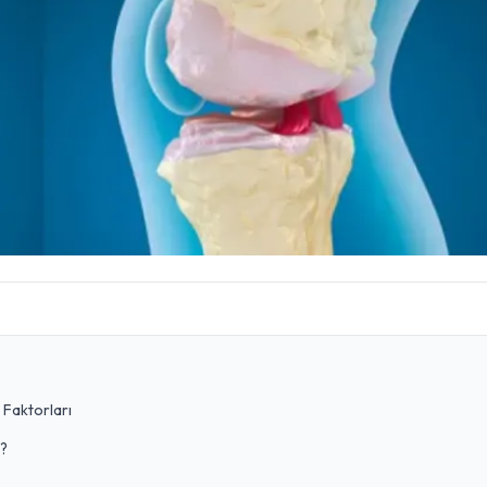
 Faktorları
r?