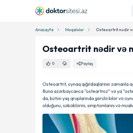
Anasayfa
Məqalələr
Osteoartrit nədir v
Osteoartrit nədir və n
Paylaş
0
Osteoartrit, oynaq qığırdaqlarının zamanla a
Buna azərbaycanca “osteartroz” və ya “osteoa
da, bütün yaş qruplarında görülə bilər və oyna
olduğunu, səbəblərini, simptomlarını və müali