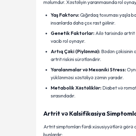
məlumdur. Xəstəliyin yaranmasında rol oynaya
Yaş Faktoru:
Qığırdaq toxuması yaşla bağl
insanlarda daha çox rast gəlinir.
Genetik Faktorlar:
Ailə tarixində artrit
vacib rol oynayır.
Artıq Çəki (Piylənmə):
Bədən çəkisinin o
artrit riskini sürətləndirir.
Yaralanmalar və Mexaniki Stress:
Oyna
yüklənməsi xəstəliyə zəmin yaradır.
Metabolik Xəstəliklər:
Diabet və romatoid
sırasındadır.
Artrit və Kalsifikasiya Simptomla
Artrit simptomları fərdi xüsusiyyətlərə görə d
bunlardır: