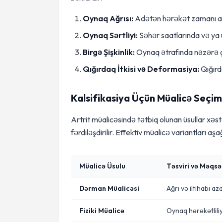
Oynaq Ağrısı:
Adətən hərəkət zamanı art
Oynaq Sərtliyi:
Səhər saatlarında və ya 
Birgə Şişkinlik:
Oynaq ətrafında nəzərə ç
Qığırdaq İtkisi və Deformasiya:
Qığırd
Kalsifikasiya Üçün Müalicə Seçim
Artrit müalicəsində tətbiq olunan üsullar xə
fərdiləşdirilir. Effektiv müalicə variantları a
Müalicə Üsulu
Təsviri və Məqsə
Dərman Müalicəsi
Ağrı və iltihabı a
Fiziki Müalicə
Oynaq hərəkətlili