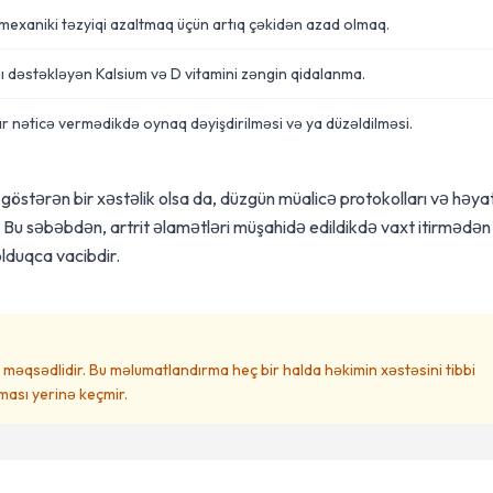
exaniki təzyiqi azaltmaq üçün artıq çəkidən azad olmaq.
ı dəstəkləyən Kalsium və D vitamini zəngin qidalanma.
ar nəticə vermədikdə oynaq dəyişdirilməsi və ya düzəldilməsi.
göstərən bir xəstəlik olsa da, düzgün müalicə protokolları və həya
ilər. Bu səbəbdən, artrit əlamətləri müşahidə edildikdə vaxt itirmədən 
lduqca vacibdir.
məqsədlidir. Bu məlumatlandırma heç bir halda həkimin xəstəsini tibbi
ası yerinə keçmir.