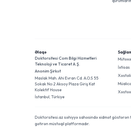
qurumlarım
Əlaqə
Sağla
Doktorsitesi Com Bilgi Hizmetleri
Mütəxə
Teknoloji ve Ticaret A.Ş.
İxtisas
Anonim Şirkət
Xəstəli
Maslak Mah. Ahi Evran Cd. A.O.S 55
Müalic
Sokak No:2 Aksoy Plaza Giriş Kat
Kolektif House
Xəstəx
İstanbul, Türkiye
Doktorsitesi.az səhiyyə sahəsində xidmət göstərən tibb
gətirən müstəqil platformadır.