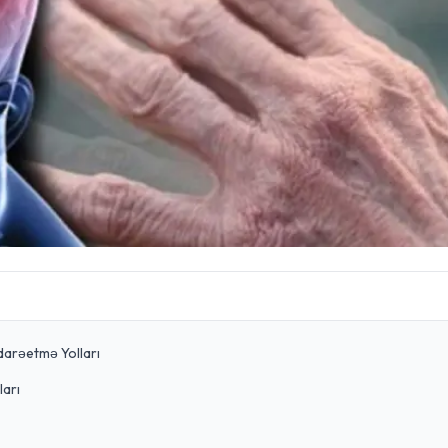
darəetmə Yolları
ları