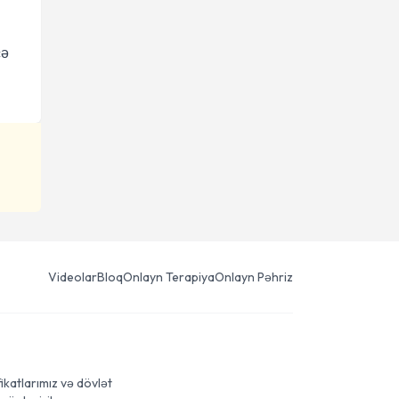
cə
Videolar
Bloq
Onlayn Terapiya
Onlayn Pəhriz
ikatlarımız və dövlət