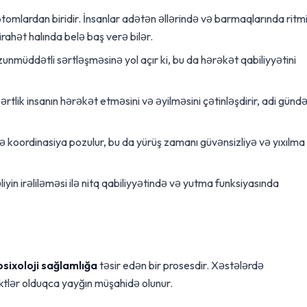
omlardan biridir. İnsanlar adətən əllərində və barmaqlarında ritm
irahət halında belə baş verə bilər.
zunmüddətli sərtləşməsinə yol açır ki, bu da hərəkət qabiliyyətini
lik insanın hərəkət etməsini və əyilməsini çətinləşdirir, adi gündə
 koordinasiya pozulur, bu da yürüş zamanı güvənsizliyə və yıxılma
iyin irəliləməsi ilə nitq qabiliyyətində və yutma funksiyasında
psixoloji sağlamlığa
təsir edən bir prosesdir. Xəstələrdə
ektlər olduqca yayğın müşahidə olunur.