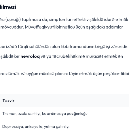
ilməsi
əsi (qurağı) tapılmasa da, simptomları effektiv şəkildə idarə etmək
mövcuddur. Müvəffəqiyyətli bir nəticə üçün aşağıdakı addımlar
arizədə fərqli sahələrdən olan tibbi komandanın birgə işi zəruridir.
şdikdə bir
nevroloq
və ya təcrübəli həkimə müraciət etmək ən
ını izləmək və uyğun müalicə planını təyin etmək üçün peşəkar tibbi
Təsviri
Tremor, əzələ sərtliyi, koordinasiya pozğunluğu
Depressiya, anksiyete, yutma çətinliyi