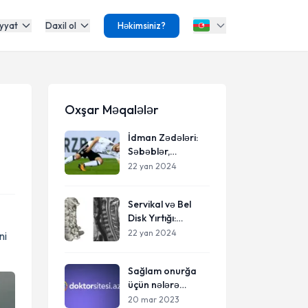
yyat
Daxil ol
Həkimsiniz?
Oxşar Məqalələr
İdman Zədələri:
Səbəblər,
Nümunələr və
22 yan 2024
Qorunma Yolları
Servikal və Bel
Disk Yırtığı:
Səbəblər,
22 yan 2024
ni
Simptomlar və
Müalicə Yolları
Sağlam onurğa
üçün nələrə
diqqət etməliyik?
20 mar 2023