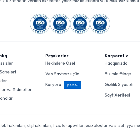
ız tərəfindən verilən akreditasiyalarımız ilə etibarlı və təhlükəsiz xidmət 
mlıq
Peşəkarlar
Korporativ
ssislər
Həkimlərə Özəl
Haqqımızda
 Sahələri
Veb Saytınız üçün
Bizimlə Əlaqə
klər
Karyera
Gizlilik Siyasəti
İşə Qəbul
ələr və Xidmətlər
Sayt Xəritəsi
analar
 həkimləri, diş həkimləri, fizioterapevtlər, psixoloqlar və s. səhiyyə mütə