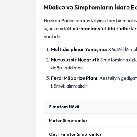
Müalicə və Simptomların İdarə Ed
Hazırda Parkinson xəstəliyinin tam bir müalic
üçün müxtəlif
dərmanlar və tibbi tədbirlər
vacibdir:
Multidisiplinar Yanaşma:
Xəstəliklə müb
Mütəxəssis Nəzarəti:
Simptomlarla üzlə
doğru addımdır.
Fərdi Mübarizə Planı:
Xəstəliyin gedişat
kömək alınmalıdır.
Simptom Növü
Motor Simptomlar
Qeyri-motor Simptomlar