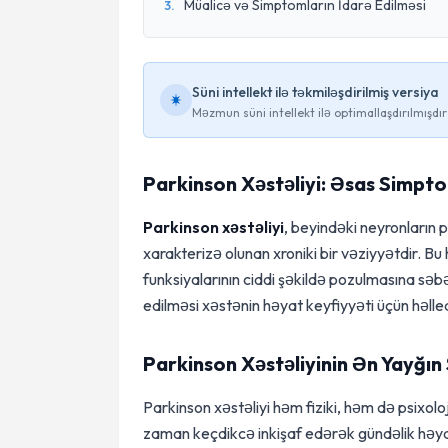
Müalicə və Simptomların İdarə Edilməsi
3
.
Süni intellekt ilə təkmiləşdirilmiş versiya
Məzmun süni intellekt ilə optimallaşdırılmışdır
Parkinson Xəstəliyi: Əsas Simpto
Parkinson xəstəliyi
, beyindəki neyronların
xarakterizə olunan xroniki bir vəziyyətdir. 
funksiyalarının ciddi şəkildə pozulmasına sə
edilməsi xəstənin həyat keyfiyyəti üçün həlledi
Parkinson Xəstəliyinin Ən Yayğın
Parkinson xəstəliyi həm fiziki, həm də psixol
zaman keçdikcə inkişaf edərək gündəlik həyat 