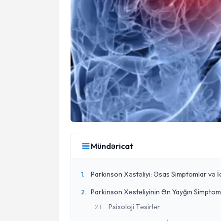
Mündəricat
Parkinson Xəstəliyi: Əsas Simptomlar və İ
1
.
Parkinson Xəstəliyinin Ən Yayğın Simptom
2
.
Psixoloji Təsirlər
2
.
1