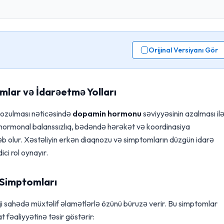
Orijinal Versiyanı Gör
mlar və İdarəetmə Yolları
 pozulması nəticəsində
dopamin hormonu
səviyyəsinin azalması il
Bu hormonal balanssızlıq, bədəndə hərəkət və koordinasiya
bəb olur. Xəstəliyin erkən diaqnozu və simptomların düzgün idarə
ci rol oynayır.
 Simptomları
oji sahədə müxtəlif əlamətlərlə özünü büruzə verir. Bu simptomlar
fəaliyyətinə təsir göstərir: