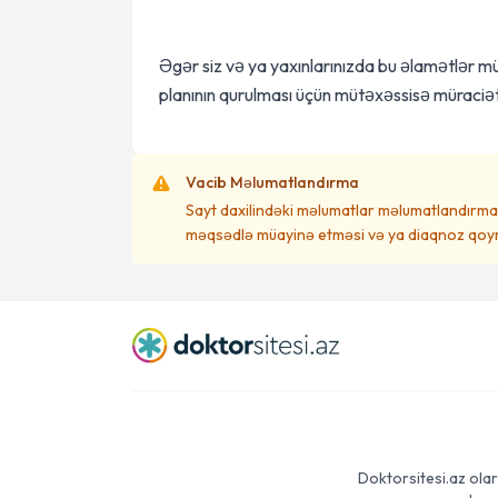
Əgər siz və ya yaxınlarınızda bu əlamətlər m
planının qurulması üçün mütəxəssisə müraciət
Vacib Məlumatlandırma
Sayt daxilindəki məlumatlar məlumatlandırma 
məqsədlə müayinə etməsi və ya diaqnoz qoym
Doktorsitesi.az olar