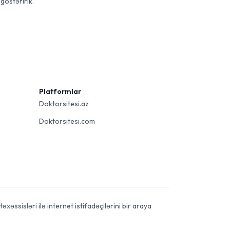
göstəririk.
Platformlar
Doktorsitesi.az
Doktorsitesi.com
xəssisləri ilə internet istifadəçilərini bir araya