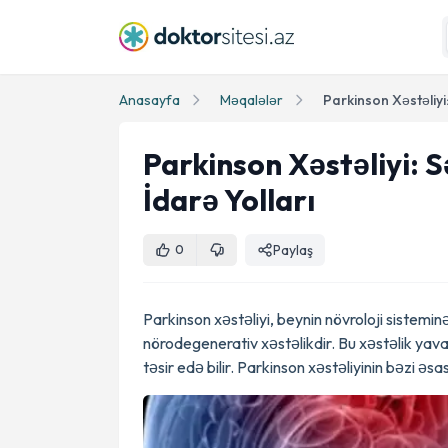
Anasayfa
Məqalələr
Parkinson Xəstəliyi: 
İdarə Yolları
Paylaş
0
Parkinson xəstəliyi, beynin növroloji sistemin
nörodegenerativ xəstəlikdir. Bu xəstəlik yavaş
təsir edə bilir. Parkinson xəstəliyinin bəzi əs