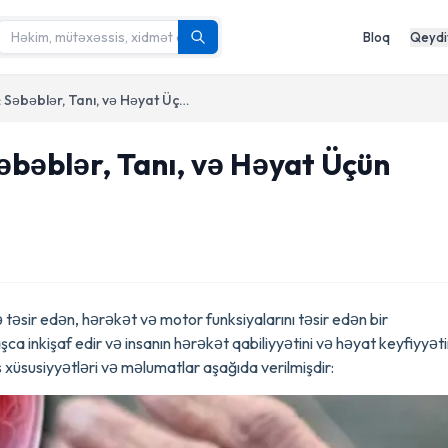
Bloq
Qeydi
Parkinson Xəstəliyi: Səbəblər, Tanı, və Həyat Üçün İdarə Yolları
Səbəblər, Tanı, və Həyat Üçün
ə təsir edən, hərəkət və motor funksiyalarını təsir edən bir
ca inkişaf edir və insanın hərəkət qabiliyyətini və həyat keyfiyyəti
as xüsusiyyətləri və məlumatlar aşağıda verilmişdir: