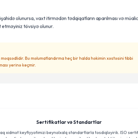
üşahidə olunursa, vaxt itirmədən tədqiqatların aparılması və müali
 etməyiniz tövsiyə olunur.
məqsədlidir. Bu məlumatlandırma heç bir halda həkimin xəstəsini tibbi
ası yerinə keçmir.
Sertifikatlar və Standartlar
aq xidmət keyfiyyətimizi beynəlxalq standartlarla təsdiqləyirik. ISO sertif