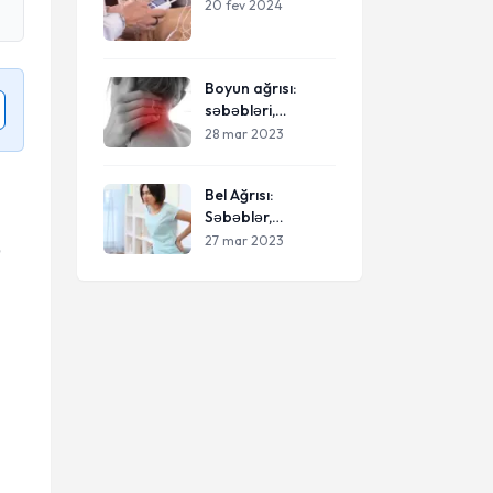
20 fev 2024
Boyun ağrısı:
səbəbləri,
müalicəsi və
28 mar 2023
qarşısının
alınması yolları
Bel Ağrısı:
Səbəblər,
Tədbirlər və
27 mar 2023
ə
İdarə Etmə Yolları