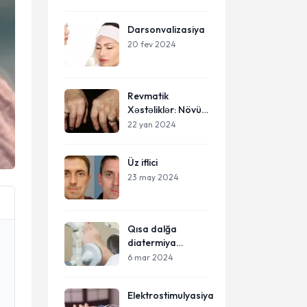
Darsonvalizasiya
20 fev 2024
Revmatik
Xəstəliklər: Növü,
Simptomlar və
22 yan 2024
Müalicə Yolları
Üz iflici
23 may 2024
Qısa dalğa
diatermiya
haqqında
6 mar 2024
Elektrostimulyasiya