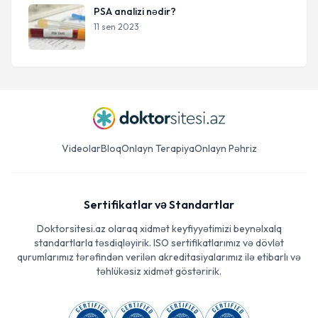
PSA analizi nədir?
11 sen 2023
Videolar
Bloq
Onlayn Terapiya
Onlayn Pəhriz
Sertifikatlar və Standartlar
Doktorsitesi.az olaraq xidmət keyfiyyətimizi beynəlxalq
standartlarla təsdiqləyirik. ISO sertifikatlarımız və dövlət
qurumlarımız tərəfindən verilən akreditasiyalarımız ilə etibarlı və
təhlükəsiz xidmət göstəririk.