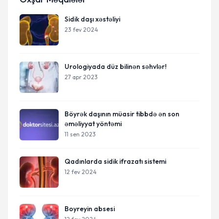
Sidik daşı xəstəliyi
23 fev 2024
Urologiyada düz bilinən səhvlər!
27 apr 2023
Böyrək daşının müasir tibbdə ən son
əməliyyat yöntəmi
11 sen 2023
Qadınlarda sidik ifrazatı sistemi
12 fev 2024
Boyreyin absesi