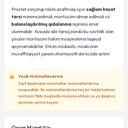
Prostat xərçəngi riskini azaltmaq üçün
sağlam həyat
tərzi
mənimsənilməli, müntəzəm idman edilməli və
balanslaşdırılmış qidalanma
rejiminə əməl
olunmalıdır. Xüsusilə ailə tarixçəsində bu xəstəlik olan
şəxslər müntəzəm həkim müayinələrini laqeyd
qoymamalıdırlar. Erkən müdaxilə, müalicənin
müvəffəqiyyət şansını əhəmiyyətli dərəcədə artırır.
Vacib Məlumatlandırma
Sayt daxilindəki məlumatlar məlumatlandırma
məqsədlidir. Bu məlumatlandırma heç bir halda həkimin
xəstəsini tibbi məqsədlə müayinə etməsi və ya diaqnoz
qoyması yerinə keçmir.
Oxşar Məqalələr