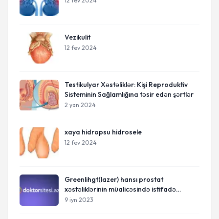
12 fev 2024
Vezikulit
12 fev 2024
Testikulyar Xəstəliklər: Kişi Reproduktiv
Sisteminin Sağlamlığına təsir edən şərtlər
2 yan 2024
xaya hidropsu hidrosele
12 fev 2024
Greenlihgt(lazer) hansı prostat
xəstəliklərinin müalicəsində istifadə
olunur?
9 iyn 2023