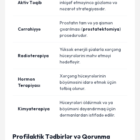
Aktiv Təqib
inkişaf etməyincə gözləmə və
nəzarət strategiyasıdır.
Prostatın tam və ya qismən
Cərrahiyyə
çıxarılması (
prostatektomiya
)
prosedurudur.
Yüksək enerjili şüalarla xərçəng
Radioterapiya
hüceyrələrini məhv etməyi
hədəfləyir.
Xərçəng hüceyrələrinin
Hormon
böyüməsini idarə etmək üçün
Terapiyası
tətbiq olunur.
Hüceyrələri öldürmək və ya
Kimyaterapiya
böyüməni dayandırmaq üçün
dərmanlardan istifadə edilir.
Profilaktik Tədbirlər və Qorunma