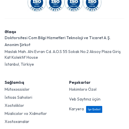
Əlaqə
Doktorsitesi Com Bilgi Hizmetleri Teknoloji ve Ticaret A.Ş.
Anonim Şirkət
Maslak Mah. Ahi Evran Cd. A.O.S 55 Sokak No:2 Aksoy Plaza Giriş
Kat Kolektif House
İstanbul, Türkiye
Sağlamlıq
Peşəkarlar
Mütəxəssislər
Həkimlərə Özəl
İxtisas Sahələri
Veb Saytınız üçün
Xəstəliklər
Karyera
İşə Qəbul
Müalicələr və Xidmətlər
Xəstəxanalar