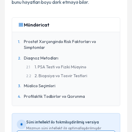
bunu həyatları boyu dərk etməyə bilər.
Mündəricat
Prostat Xərçəngində Risk Faktorları və
1
.
Simptomlar
Diaqnoz Metodları
2
.
1. PSA Testi və Fiziki Müayinə
2
.
1
2. Biopsiya və Təsvir Testləri
2
.
2
Müalicə Seçimləri
3
.
Profilaktik Tədbirlər və Qorunma
4
.
Süni intellekt ilə təkmiləşdirilmiş versiya
Məzmun süni intellekt ilə optimallaşdırılmışdır