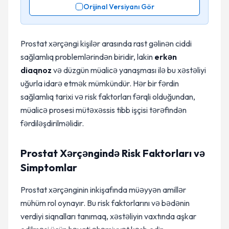
Orijinal Versiyanı Gör
Prostat xərçəngi kişilər arasında rast gəlinən ciddi
sağlamlıq problemlərindən biridir, lakin
erkən
diaqnoz
və düzgün müalicə yanaşması ilə bu xəstəliyi
uğurla idarə etmək mümkündür. Hər bir fərdin
sağlamlıq tarixi və risk faktorları fərqli olduğundan,
müalicə prosesi mütəxəssis tibb işçisi tərəfindən
fərdiləşdirilməlidir.
Prostat Xərçəngində Risk Faktorları və
Simptomlar
Prostat xərçənginin inkişafında müəyyən amillər
mühüm rol oynayır. Bu risk faktorlarını və bədənin
verdiyi siqnalları tanımaq, xəstəliyin vaxtında aşkar