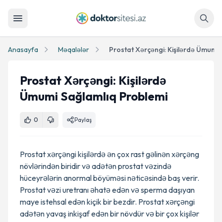
Axtar
Anasayfa
Məqalələr
Prostat Xərçəngi: Kişilərdə
Ümumi Sağlamlıq Problemi
0
Paylaş
Prostat xərçəngi kişilərdə ən çox rast gəlinən xərçəng
növlərindən biridir və adətən prostat vəzində
hüceyrələrin anormal böyüməsi nəticəsində baş verir.
Prostat vəzi uretranı əhatə edən və sperma daşıyan
maye istehsal edən kiçik bir bezdir. Prostat xərçəngi
adətən yavaş inkişaf edən bir növdür və bir çox kişilər