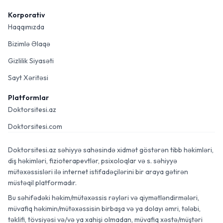
Korporativ
Haqqımızda
Bizimlə Əlaqə
Gizlilik Siyasəti
Sayt Xəritəsi
Platformlar
Doktorsitesi.az
Doktorsitesi.com
Doktorsitesi.az səhiyyə sahəsində xidmət göstərən tibb həkimləri,
diş həkimləri, fizioterapevtlər, psixoloqlar və s. səhiyyə
mütəxəssisləri ilə internet istifadəçilərini bir araya gətirən
müstəqil platformadır.
Bu səhifədəki həkim/mütəxəssis rəyləri və qiymətləndirmələri,
müvafiq həkimin/mütəxəssisin birbaşa və ya dolayı əmri, tələbi,
təklifi, tövsiyəsi və/və ya xahişi olmadan, müvafiq xəstə/müştəri