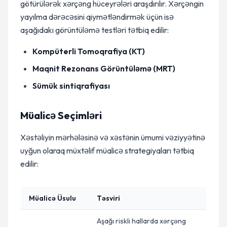
götürülərək xərçəng hüceyrələri araşdırılır. Xərçəngin
yayılma dərəcəsini qiymətləndirmək üçün isə
aşağıdakı görüntüləmə testləri tətbiq edilir:
Kompüterli Tomoqrafiya (KT)
Maqnit Rezonans Görüntüləmə (MRT)
Sümük sintiqrafiyası
Müalicə Seçimləri
Xəstəliyin mərhələsinə və xəstənin ümumi vəziyyətinə
uyğun olaraq müxtəlif müalicə strategiyaları tətbiq
edilir:
Müalicə Üsulu
Təsviri
Aşağı riskli hallarda xərçəng