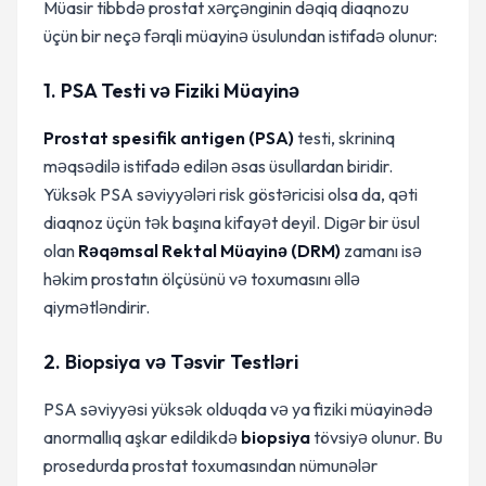
Müasir tibbdə prostat xərçənginin dəqiq diaqnozu
üçün bir neçə fərqli müayinə üsulundan istifadə olunur:
1. PSA Testi və Fiziki Müayinə
Prostat spesifik antigen (PSA)
testi, skrininq
məqsədilə istifadə edilən əsas üsullardan biridir.
Yüksək PSA səviyyələri risk göstəricisi olsa da, qəti
diaqnoz üçün tək başına kifayət deyil. Digər bir üsul
olan
Rəqəmsal Rektal Müayinə (DRM)
zamanı isə
həkim prostatın ölçüsünü və toxumasını əllə
qiymətləndirir.
2. Biopsiya və Təsvir Testləri
PSA səviyyəsi yüksək olduqda və ya fiziki müayinədə
anormallıq aşkar edildikdə
biopsiya
tövsiyə olunur. Bu
prosedurda prostat toxumasından nümunələr