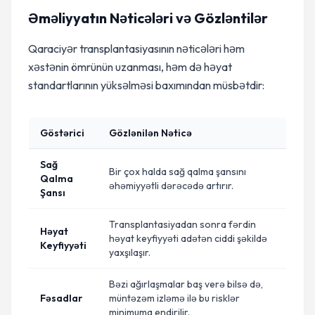
Əməliyyatın Nəticələri və Gözləntilər
Qaraciyər transplantasiyasının nəticələri həm
xəstənin ömrünün uzanması, həm də həyat
standartlarının yüksəlməsi baxımından müsbətdir:
Göstərici
Gözlənilən Nəticə
Sağ
Bir çox halda sağ qalma şansını
Qalma
əhəmiyyətli dərəcədə artırır.
Şansı
Transplantasiyadan sonra fərdin
Həyat
həyat keyfiyyəti adətən ciddi şəkildə
Keyfiyyəti
yaxşılaşır.
Bəzi ağırlaşmalar baş verə bilsə də,
Fəsadlar
müntəzəm izləmə ilə bu risklər
minimuma endirilir.