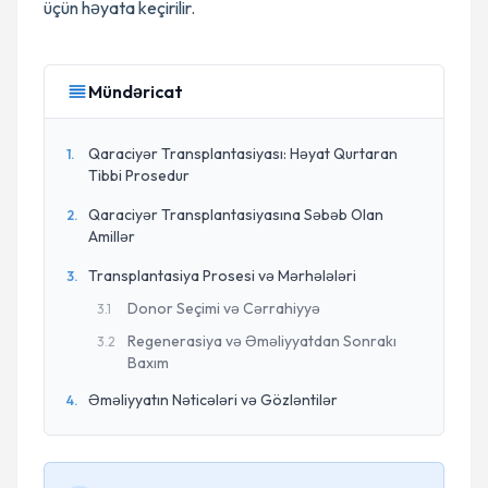
üçün həyata keçirilir.
Mündəricat
Qaraciyər Transplantasiyası: Həyat Qurtaran
1
.
Tibbi Prosedur
Qaraciyər Transplantasiyasına Səbəb Olan
2
.
Amillər
Transplantasiya Prosesi və Mərhələləri
3
.
Donor Seçimi və Cərrahiyyə
3
.
1
Regenerasiya və Əməliyyatdan Sonrakı
3
.
2
Baxım
Əməliyyatın Nəticələri və Gözləntilər
4
.