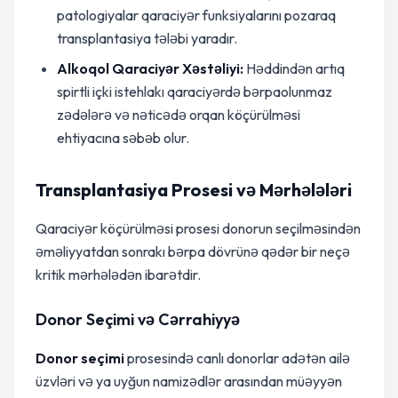
patologiyalar qaraciyər funksiyalarını pozaraq
transplantasiya tələbi yaradır.
Alkoqol Qaraciyər Xəstəliyi:
Həddindən artıq
spirtli içki istehlakı qaraciyərdə bərpaolunmaz
zədələrə və nəticədə orqan köçürülməsi
ehtiyacına səbəb olur.
Transplantasiya Prosesi və Mərhələləri
Qaraciyər köçürülməsi prosesi donorun seçilməsindən
əməliyyatdan sonrakı bərpa dövrünə qədər bir neçə
kritik mərhələdən ibarətdir.
Donor Seçimi və Cərrahiyyə
Donor seçimi
prosesində canlı donorlar adətən ailə
üzvləri və ya uyğun namizədlər arasından müəyyən