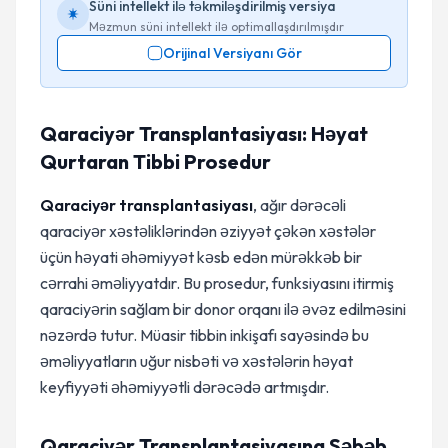
Süni intellekt ilə təkmiləşdirilmiş versiya
Məzmun süni intellekt ilə optimallaşdırılmışdır
Orijinal Versiyanı Gör
Qaraciyər Transplantasiyası: Həyat
Qurtaran Tibbi Prosedur
Qaraciyər transplantasiyası
, ağır dərəcəli
qaraciyər xəstəliklərindən əziyyət çəkən xəstələr
üçün həyati əhəmiyyət kəsb edən mürəkkəb bir
cərrahi əməliyyatdır. Bu prosedur, funksiyasını itirmiş
qaraciyərin sağlam bir donor orqanı ilə əvəz edilməsini
nəzərdə tutur. Müasir tibbin inkişafı sayəsində bu
əməliyyatların uğur nisbəti və xəstələrin həyat
keyfiyyəti əhəmiyyətli dərəcədə artmışdır.
Qaraciyər Transplantasiyasına Səbəb