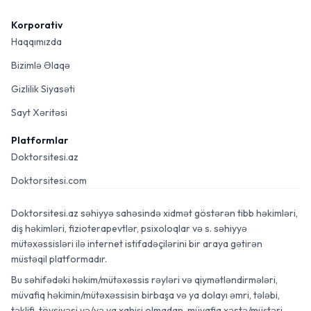
Korporativ
Haqqımızda
Bizimlə Əlaqə
Gizlilik Siyasəti
Sayt Xəritəsi
Platformlar
Doktorsitesi.az
Doktorsitesi.com
Doktorsitesi.az səhiyyə sahəsində xidmət göstərən tibb həkimləri,
diş həkimləri, fizioterapevtlər, psixoloqlar və s. səhiyyə
mütəxəssisləri ilə internet istifadəçilərini bir araya gətirən
müstəqil platformadır.
Bu səhifədəki həkim/mütəxəssis rəyləri və qiymətləndirmələri,
müvafiq həkimin/mütəxəssisin birbaşa və ya dolayı əmri, tələbi,
təklifi, tövsiyəsi və/və ya xahişi olmadan, müvafiq xəstə/müştəri