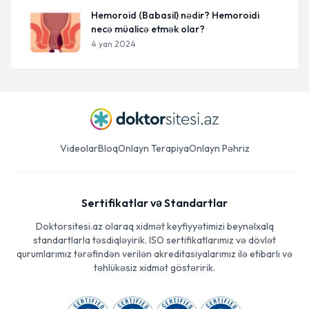
Hemoroid (Babasil) nədir? Hemoroidi
necə müalicə etmək olar?
4 yan 2024
Videolar
Bloq
Onlayn Terapiya
Onlayn Pəhriz
Sertifikatlar və Standartlar
Doktorsitesi.az olaraq xidmət keyfiyyətimizi beynəlxalq
standartlarla təsdiqləyirik. ISO sertifikatlarımız və dövlət
qurumlarımız tərəfindən verilən akreditasiyalarımız ilə etibarlı və
təhlükəsiz xidmət göstəririk.