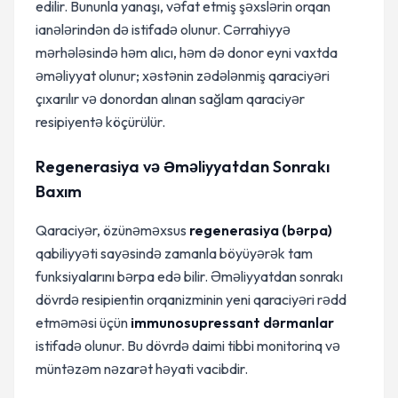
edilir. Bununla yanaşı, vəfat etmiş şəxslərin orqan
ianələrindən də istifadə olunur. Cərrahiyyə
mərhələsində həm alıcı, həm də donor eyni vaxtda
əməliyyat olunur; xəstənin zədələnmiş qaraciyəri
çıxarılır və donordan alınan sağlam qaraciyər
resipiyentə köçürülür.
Regenerasiya və Əməliyyatdan Sonrakı
Baxım
Qaraciyər, özünəməxsus
regenerasiya (bərpa)
qabiliyyəti sayəsində zamanla böyüyərək tam
funksiyalarını bərpa edə bilir. Əməliyyatdan sonrakı
dövrdə resipientin orqanizminin yeni qaraciyəri rədd
etməməsi üçün
immunosupressant dərmanlar
istifadə olunur. Bu dövrdə daimi tibbi monitorinq və
müntəzəm nəzarət həyati vacibdir.