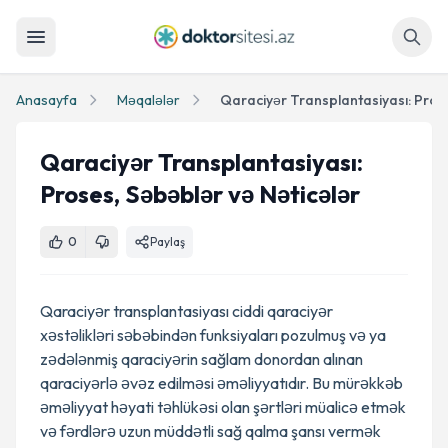
Axtar
Anasayfa
Məqalələr
Qaraciyər Transplantasiyası:
Proses, Səbəblər və Nəticələr
0
Paylaş
Qaraciyər transplantasiyası ciddi qaraciyər
xəstəlikləri səbəbindən funksiyaları pozulmuş və ya
zədələnmiş qaraciyərin sağlam donordan alınan
qaraciyərlə əvəz edilməsi əməliyyatıdır. Bu mürəkkəb
əməliyyat həyati təhlükəsi olan şərtləri müalicə etmək
və fərdlərə uzun müddətli sağ qalma şansı vermək