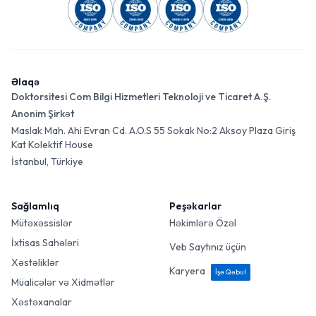
Əlaqə
Doktorsitesi Com Bilgi Hizmetleri Teknoloji ve Ticaret A.Ş.
Anonim Şirkət
Maslak Mah. Ahi Evran Cd. A.O.S 55 Sokak No:2 Aksoy Plaza Giriş
Kat Kolektif House
İstanbul, Türkiye
Sağlamlıq
Peşəkarlar
Mütəxəssislər
Həkimlərə Özəl
İxtisas Sahələri
Veb Saytınız üçün
Xəstəliklər
Karyera
İşə Qəbul
Müalicələr və Xidmətlər
Xəstəxanalar