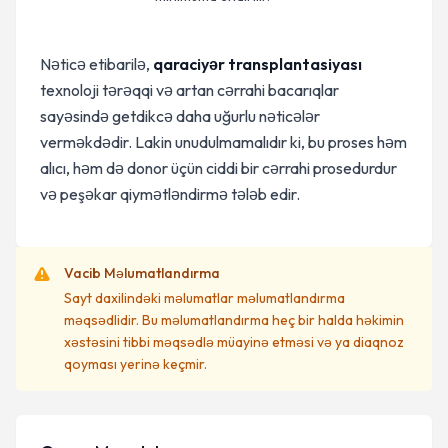
Nəticə etibarilə,
qaraciyər transplantasiyası
texnoloji tərəqqi və artan cərrahi bacarıqlar
sayəsində getdikcə daha uğurlu nəticələr
verməkdədir. Lakin unudulmamalıdır ki, bu proses həm
alıcı, həm də donor üçün ciddi bir cərrahi prosedurdur
və peşəkar qiymətləndirmə tələb edir.
Vacib Məlumatlandırma
Sayt daxilindəki məlumatlar məlumatlandırma
məqsədlidir. Bu məlumatlandırma heç bir halda həkimin
xəstəsini tibbi məqsədlə müayinə etməsi və ya diaqnoz
qoyması yerinə keçmir.