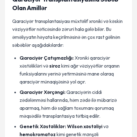
Olan Amillər
Qaraciyər transplantasiyası müxtəlif xroniki və kəskin
vəziyyətlər nəticəsində zəruri hala gələ bilər. Bu
əməliyyatın həyata keçirilməsinə ən çox rast gəlinən
səbəblər aşağıdakılardır:
Qaraciyər Çatışmazlığı:
Xroniki qaraciyər
xəstəlikləri və
siroz
kimi ağır vəziyyətlər orqanın
funksiyalarını yerinə yetirməsinə mane olaraq
qaraciyər münaqişəsinə yol açır.
Qaraciyər Xərçəngi:
Qaraciyərin ciddi
zədələnməsi hallarında, həm zədə ilə mübarizə
aparmaq, həm də sağlam toxumanı qorumaq
məqsədilə transplantasiya tətbiq edilir.
Genetik Xəstəliklər:
Wilson xəstəliyi
və
hemokromatoz
kimi genetik mənşəli