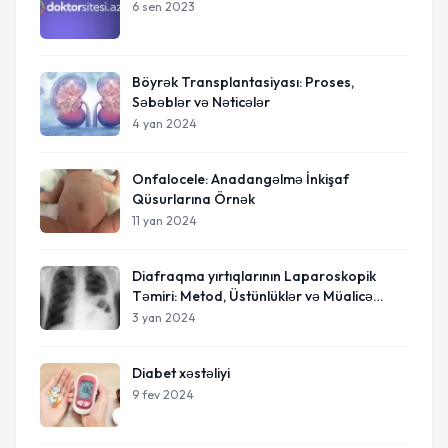
6 sen 2023
Böyrək Transplantasiyası: Proses,
Səbəblər və Nəticələr
4 yan 2024
Onfalocele: Anadangəlmə İnkişaf
Qüsurlarına Örnək
11 yan 2024
Diafraqma yırtıqlarının Laparoskopik
Təmiri: Metod, Üstünlüklər və Müalicə
Prosesi
3 yan 2024
Diabet xəstəliyi
9 fev 2024