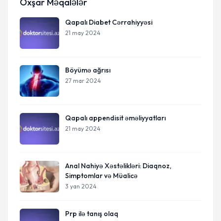
Oxşar Məqalələr
Qapalı Diabet Cərrahiyyəsi
21 may 2024
Böyümə ağrısı
27 mar 2024
Qapalı appendisit əməliyyatları
21 may 2024
Anal Nahiyə Xəstəlikləri: Diaqnoz,
Simptomlar və Müalicə
3 yan 2024
Prp ilə tanış olaq