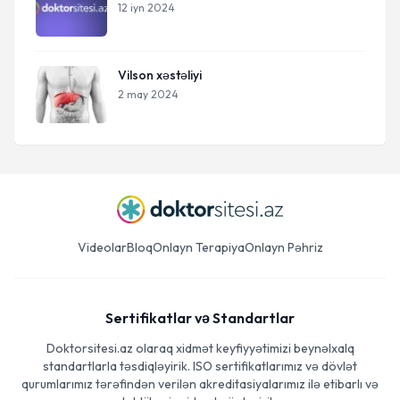
12 iyn 2024
Vilson xəstəliyi
2 may 2024
Videolar
Bloq
Onlayn Terapiya
Onlayn Pəhriz
Sertifikatlar və Standartlar
Doktorsitesi.az olaraq xidmət keyfiyyətimizi beynəlxalq
standartlarla təsdiqləyirik. ISO sertifikatlarımız və dövlət
qurumlarımız tərəfindən verilən akreditasiyalarımız ilə etibarlı və