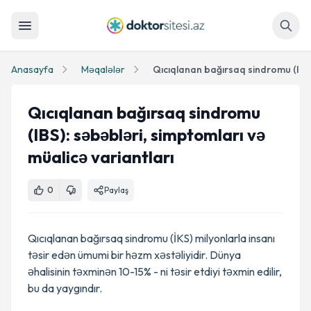
Axtar
Anasayfa
Məqalələr
Qıcıqlanan bağırsaq sindromu
(IBS): səbəbləri, simptomları və
müalicə variantları
0
Paylaş
Qıcıqlanan bağırsaq sindromu (İKS) milyonlarla insanı
təsir edən ümumi bir həzm xəstəliyidir. Dünya
əhalisinin təxminən 10-15% - ni təsir etdiyi təxmin edilir,
bu da yaygındır.