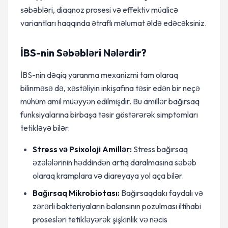
səbəbləri, diaqnoz prosesi və effektiv müalicə
variantları haqqında ətraflı məlumat əldə edəcəksiniz.
İBS-nin Səbəbləri Nələrdir?
İBS-nin dəqiq yaranma mexanizmi tam olaraq
bilinməsə də, xəstəliyin inkişafına təsir edən bir neçə
mühüm amil müəyyən edilmişdir. Bu amillər bağırsaq
funksiyalarına birbaşa təsir göstərərək simptomları
tetikləyə bilər:
Stress və Psixoloji Amillər:
Stress bağırsaq
əzələlərinin həddindən artıq daralmasına səbəb
olaraq kramplara və diareyaya yol aça bilər.
Bağırsaq Mikrobiotası:
Bağırsaqdakı faydalı və
zərərli bakteriyaların balansının pozulması iltihabi
prosesləri tetikləyərək şişkinlik və nəcis