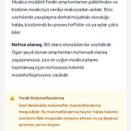
Müalicə müddəti fərdin simptomlarının şiddətindən və
bədənin müalicəyə verdiyi reaksiyadan asılıdır. Bəzi
xəstələrdə yaxşılaşma dərhal müşahidə olunduğu
halda, bəzilərində bu proses həftələr və ya aylar çəkə
bilər.
Nəticə olaraq
, İBS idarə oluna bilən bir xəstəlikdir.
Əgər qeyd olunan simptomları mütəmadi olaraq
yaşayırsınızsa, sizə ən uyğun müalicə planını
hazırlamaq üçün mütəxəssis həkimlə
məsləhətləşməyiniz vacibdir.
Vacib Məlumatlandırma
Sayt daxilindəki məlumatlar məlumatlandırma
məqsədlidir. Bu məlumatlandırma heç bir halda həkimin
xəstəsini tibbi məqsədlə müayinə etməsi və ya diaqnoz
qoyması yerinə keçmir.