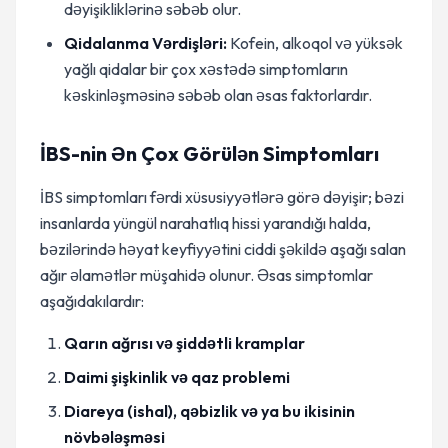
dəyişikliklərinə səbəb olur.
Qidalanma Vərdişləri:
Kofein, alkoqol və yüksək
yağlı qidalar bir çox xəstədə simptomların
kəskinləşməsinə səbəb olan əsas faktorlardır.
İBS-nin Ən Çox Görülən Simptomları
İBS simptomları fərdi xüsusiyyətlərə görə dəyişir; bəzi
insanlarda yüngül narahatlıq hissi yarandığı halda,
bəzilərində həyat keyfiyyətini ciddi şəkildə aşağı salan
ağır əlamətlər müşahidə olunur. Əsas simptomlar
aşağıdakılardır:
Qarın ağrısı və şiddətli kramplar
Daimi şişkinlik və qaz problemi
Diareya (ishal), qəbizlik və ya bu ikisinin
növbələşməsi