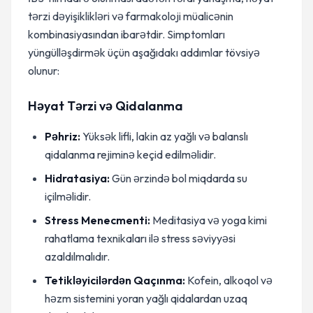
tərzi dəyişiklikləri və farmakoloji müalicənin
kombinasiyasından ibarətdir. Simptomları
yüngülləşdirmək üçün aşağıdakı addımlar tövsiyə
olunur:
Həyat Tərzi və Qidalanma
Pəhriz:
Yüksək lifli, lakin az yağlı və balanslı
qidalanma rejiminə keçid edilməlidir.
Hidratasiya:
Gün ərzində bol miqdarda su
içilməlidir.
Stress Menecmenti:
Meditasiya və yoga kimi
rahatlama texnikaları ilə stress səviyyəsi
azaldılmalıdır.
Tetikləyicilərdən Qaçınma:
Kofein, alkoqol və
həzm sistemini yoran yağlı qidalardan uzaq