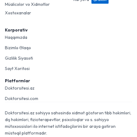
Müalicələr və Xidmətlər
Xəstəxanalar
Korporativ
Haqqımızda
Bizimlə Əlaqə
Gizlilik Siyasəti
Sayt Xəritəsi
Platformlar
Doktorsitesi.az
Doktorsitesi.com
Doktorsitesi.az səhiyyə sahəsində xidmət göstərən tibb həkimləri,
diş həkimləri, fizioterapevtlər, psixoloqlar və s. səhiyyə
mütəxəssisləri ilə internet istifadəçilərini bir araya gətirən
müstəqil platformadır.