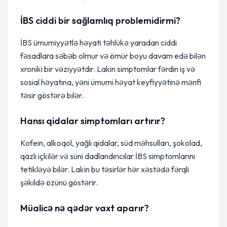
İBS ciddi bir sağlamlıq problemidirmi?
İBS ümumiyyətlə həyati təhlükə yaradan ciddi
fəsadlara səbəb olmur və ömür boyu davam edə bilən
xroniki bir vəziyyətdir. Lakin simptomlar fərdin iş və
sosial həyatına, yəni ümumi həyat keyfiyyətinə mənfi
təsir göstərə bilər.
Hansı qidalar simptomları artırır?
Kofein, alkoqol, yağlı qidalar, süd məhsulları, şokolad,
qazlı içkilər və süni dadlandırıcılar İBS simptomlarını
tetikləyə bilər. Lakin bu təsirlər hər xəstədə fərqli
şəkildə özünü göstərir.
Müalicə nə qədər vaxt aparır?