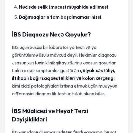
Nəcisdə selik (mucus) müşahidə edilməsi
Bağırsaqların tam boşalmaması hissi
İBS Diaqnozu Necə Qoyulur?
İBS üçün xüsusi bir laboratoriya testi və ya
görüntüləmə üsulu mövcud deyil. Həkimlər diaqnozu
əsasən xəstənin klinik şikayətlərinə əsasən qoyurlar.
Lakin oxşar simptomlar göstərən
çölyak xəstəliyi,
iltihablı bağırsaq xəstəlikləri və kolon xərçəngi
kimi ciddi patologiyaları istisna etmək üçün müəyyən
differensial diaqnostik testlər tələb oluna bilər.
İBS Müalicəsi və Həyat Tərzi
Dəyişiklikləri
İBS-nin idarə olunması adətən fərdi yanaşma, həyat