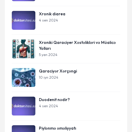
Xronik diarea
4 sen 2024
Xroniki Qaraciyer Xəstəlikləri və Müalicə
Yolları
5 yan 2024
Qaraciyər Xərçəngi
10 iyn 2024
Duodenit nədir?
4 sen 2024
Piylənmə əməliyyatı