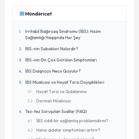
Mündəricat
İrritabil Bağırsaq Sindromu (İBS): Həzm
1
.
Sağlamlığı Haqqında Hər Şey
İBS-nin Səbəbləri Nələrdir?
2
.
İBS-nin Ən Çox Görülən Simptomları
3
.
İBS Diaqnozu Necə Qoyulur?
4
.
İBS Müalicəsi və Həyat Tərzi Dəyişiklikləri
5
.
Həyat Tərzi və Qidalanma
5
.
1
Dərman Müalicəsi
5
.
2
Tez-tez Soruşulan Suallar (FAQ)
6
.
İBS ciddi bir sağlamlıq problemidirmi?
6
.
1
Hansı qidalar simptomları artırır?
6
.
2