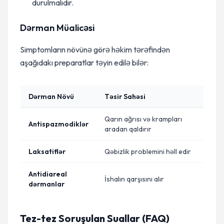
durulmalıdır.
Dərman Müalicəsi
Simptomların növünə görə həkim tərəfindən
aşağıdakı preparatlar təyin edilə bilər:
Dərman Növü
Təsir Sahəsi
Qarın ağrısı və krampları
Antispazmodiklər
aradan qaldırır
Laksatiflər
Qəbizlik problemini həll edir
Antidiareal
İshalın qarşısını alır
dərmanlar
Tez-tez Soruşulan Suallar (FAQ)