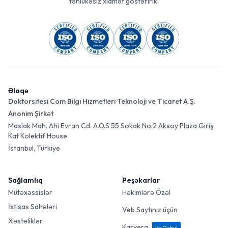
təhlükəsiz xidmət göstəririk.
Əlaqə
Doktorsitesi Com Bilgi Hizmetleri Teknoloji ve Ticaret A.Ş.
Anonim Şirkət
Maslak Mah. Ahi Evran Cd. A.O.S 55 Sokak No:2 Aksoy Plaza Giriş
Kat Kolektif House
İstanbul, Türkiye
Sağlamlıq
Peşəkarlar
Mütəxəssislər
Həkimlərə Özəl
İxtisas Sahələri
Veb Saytınız üçün
Xəstəliklər
Karyera
İşə Qəbul