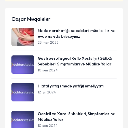
Oxşar Məqalələr
Mədə narahatlığı: səbəbləri, müalicələri və
evdə nə edə biləcəyiniz
23 mar 2023
Gastroezofageal Reflü Xəstəliyi (GERX):
Səbəbləri, Simptomları və Müalicə Yolları
10 sen 2024
Hiatal yırtıq (mədə yırtığı) əməliyyatı
12 iyn 2024
Qastrit və Xora: Səbəbləri, Simptomları və
Müalicə Yolları
10 sen 2024