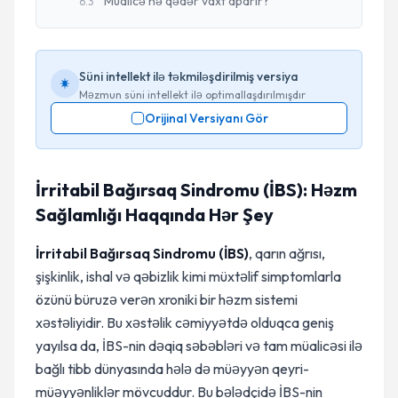
Müalicə nə qədər vaxt aparır?
6
.
3
Süni intellekt ilə təkmiləşdirilmiş versiya
Məzmun süni intellekt ilə optimallaşdırılmışdır
Orijinal Versiyanı Gör
İrritabil Bağırsaq Sindromu (İBS): Həzm
Sağlamlığı Haqqında Hər Şey
İrritabil Bağırsaq Sindromu (İBS)
, qarın ağrısı,
şişkinlik, ishal və qəbizlik kimi müxtəlif simptomlarla
özünü büruzə verən xroniki bir həzm sistemi
xəstəliyidir. Bu xəstəlik cəmiyyətdə olduqca geniş
yayılsa da, İBS-nin dəqiq səbəbləri və tam müalicəsi ilə
bağlı tibb dünyasında hələ də müəyyən qeyri-
müəyyənliklər mövcuddur. Bu bələdçidə İBS-nin