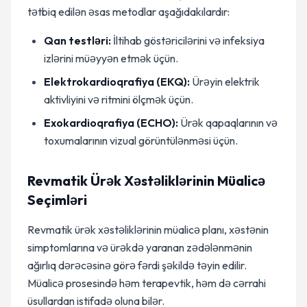
tətbiq edilən əsas metodlar aşağıdakılardır:
Qan testləri:
İltihab göstəricilərini və infeksiya
izlərini müəyyən etmək üçün.
Elektrokardioqrafiya (EKQ):
Ürəyin elektrik
aktivliyini və ritmini ölçmək üçün.
Exokardioqrafiya (ECHO):
Ürək qapaqlarının və
toxumalarının vizual görüntülənməsi üçün.
Revmatik Ürək Xəstəliklərinin Müalicə
Seçimləri
Revmatik ürək xəstəliklərinin müalicə planı, xəstənin
simptomlarına və ürəkdə yaranan zədələnmənin
ağırlıq dərəcəsinə görə fərdi şəkildə təyin edilir.
Müalicə prosesində həm terapevtik, həm də cərrahi
üsullardan istifadə oluna bilər.