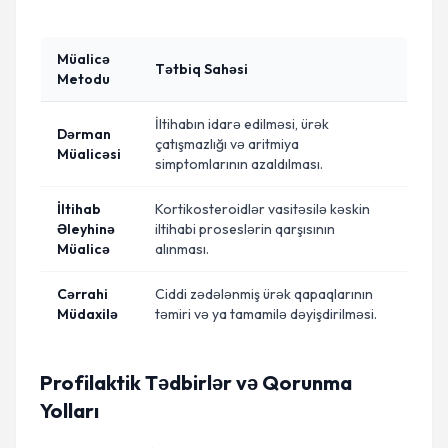
Müalicə
Tətbiq Sahəsi
Metodu
İltihabın idarə edilməsi, ürək
Dərman
çatışmazlığı və aritmiya
Müalicəsi
simptomlarının azaldılması.
İltihab
Kortikosteroidlər vasitəsilə kəskin
Əleyhinə
iltihabi proseslərin qarşısının
Müalicə
alınması.
Cərrahi
Ciddi zədələnmiş ürək qapaqlarının
Müdaxilə
təmiri və ya tamamilə dəyişdirilməsi.
Profilaktik Tədbirlər və Qorunma
Yolları