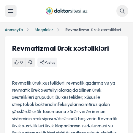
Axtar
Anasayfa
Məqalələr
Revmatizmal ürək xəstəlikləri
Revmatizmal ürək xəstəlikləri
0
Paylaş
Revmatik ürək xəstəlikləri, revmatik qızdırma və ya
revmatik ürək xəstəliyi olaraq da bilinən ürək
xəstəlikləri qrupudur. Bu xəstəliklər, xüsusilə
streptokok bakterial infeksiyalarına məruz qalan
şəxslərdə ürək toxumasına zərər verən immun
sisteminin reaksiyası nəticəsində baş verir. Revmatik
ürək xəstəlikləri ürək klapanlarının zədələnməsi və
ürək çatışmazlığı kimi ciddi fəsadlara səbəb ola bilər.