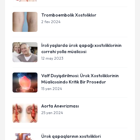
Tromboembolik Xəstəliklər
2 fev 2024
İrəli yaşlarda ürək qapağı xəstəliklərinin
cərrahi yolla müalicəsi
12 may 2023
Valf Dəyişdirilməsi: Ürək Xəstəliklərinin
Müalicəsində Kritik Bir Prosedur
15 yan 2024
Aorta Anevrizması
25 yan 2024
Ürək qapaqlarının xəstəlikləri