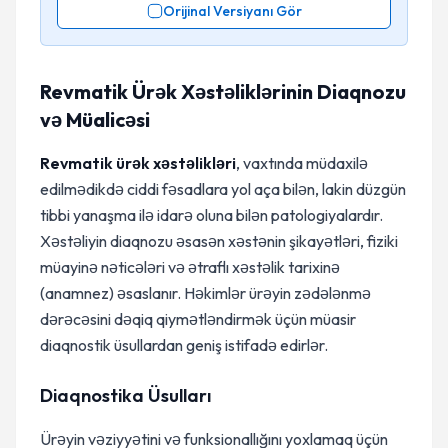
Orijinal Versiyanı Gör
Revmatik Ürək Xəstəliklərinin Diaqnozu
və Müalicəsi
Revmatik ürək xəstəlikləri
, vaxtında müdaxilə
edilmədikdə ciddi fəsadlara yol aça bilən, lakin düzgün
tibbi yanaşma ilə idarə oluna bilən patologiyalardır.
Xəstəliyin diaqnozu əsasən xəstənin şikayətləri, fiziki
müayinə nəticələri və ətraflı xəstəlik tarixinə
(anamnez) əsaslanır. Həkimlər ürəyin zədələnmə
dərəcəsini dəqiq qiymətləndirmək üçün müasir
diaqnostik üsullardan geniş istifadə edirlər.
Diaqnostika Üsulları
Ürəyin vəziyyətini və funksionallığını yoxlamaq üçün