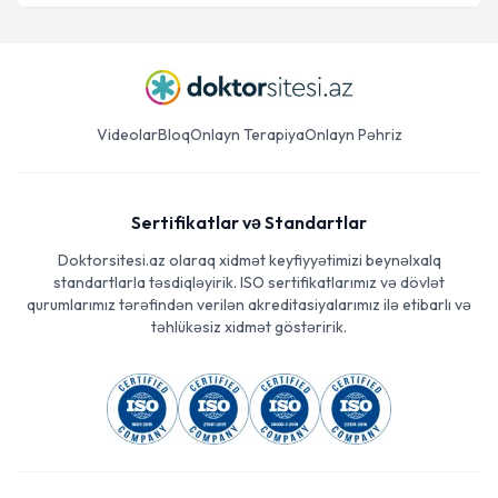
Videolar
Bloq
Onlayn Terapiya
Onlayn Pəhriz
Sertifikatlar və Standartlar
Doktorsitesi.az olaraq xidmət keyfiyyətimizi beynəlxalq
standartlarla təsdiqləyirik. ISO sertifikatlarımız və dövlət
qurumlarımız tərəfindən verilən akreditasiyalarımız ilə etibarlı və
təhlükəsiz xidmət göstəririk.