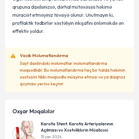
qrupuna daxilsinizsə, dərhal mütəxəssis həkimə
müraciət etməyiniz tövsiyə olunur. Unutmayın ki,
profilaktik tədbirlər xəstəliyin inkişafını önləməkdə ən
effektiv yoldur.
Vacib Məlumatlandırma
Sayt daxilindəki məlumatlar məlumatlandırma
məqsədlidir. Bu məlumatlandırma heç bir halda həkimin
xəstəsini tibbi məqsədlə müayinə etməsi və ya diaqnoz
qoyması yerinə keçmir.
Oxşar Məqalələr
Karotis Stent: Karotis Arteriyalarının
Açılması və Xəstəliklərin Müalicəsi
15 yan 2024