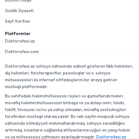
Bizimlə Əlaqə
Gizlilik Siyasəti
Sayt Xəritəsi
Platformlar
Doktorsitesi.az
Doktorsitesi.com
Doktorsitesi.az səhiyyə sahəsində xidmət göstərən tibb həkimləri,
diş həkimləri, fizioterapevtlər, psixoloqlar və s. səhiyyə
mütəxəssisləri ilə internet istifadəçilərini bir araya gətirən
müstəqil platformadır.
Bu səhifədəki həkim/mütəxəssis rəyləri və qiymətləndirmələri,
müvafiq həkimin/mütəxəssisin birbaşa və ya dolayı əmri, tələbi,
təklifi, tövsiyəsi və/və ya xahişi olmadan, müvafiq xəstə/müştəri
tərəfindən müstəqil olaraq yazılır. Bu veb saytın məqsədi səhiyyə
sahəsində ictimaiyyəti məlumatlandırmaq, səhiyyə savadlılığını
artırmaq, insanların sağlamlıq ehtiyaclarına uyğun ən yaxşı həkim
və ya mütəxəssisə çatmasını asanlaşdırmaqdır.
Doktorsitesi.az