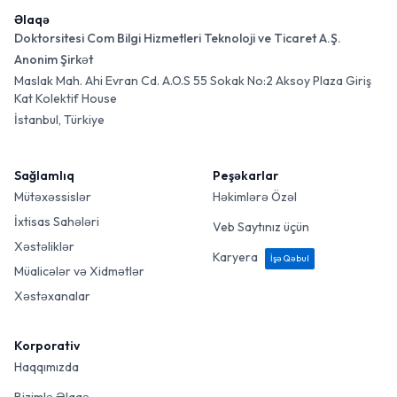
Əlaqə
Doktorsitesi Com Bilgi Hizmetleri Teknoloji ve Ticaret A.Ş.
Anonim Şirkət
Maslak Mah. Ahi Evran Cd. A.O.S 55 Sokak No:2 Aksoy Plaza Giriş
Kat Kolektif House
İstanbul, Türkiye
Sağlamlıq
Peşəkarlar
Mütəxəssislər
Həkimlərə Özəl
İxtisas Sahələri
Veb Saytınız üçün
Xəstəliklər
Karyera
İşə Qəbul
Müalicələr və Xidmətlər
Xəstəxanalar
Korporativ
Haqqımızda