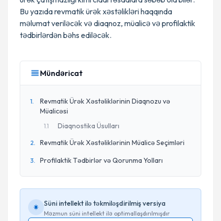
Bu yazıda revmatik ürək xəstəlikləri haqqında
məlumat veriləcək və diaqnoz, müalicə və profilaktik
tədbirlərdən bəhs ediləcək.
Mündəricat
Revmatik Ürək Xəstəliklərinin Diaqnozu və
1
.
Müalicəsi
Diaqnostika Üsulları
1
.
1
Revmatik Ürək Xəstəliklərinin Müalicə Seçimləri
2
.
Profilaktik Tədbirlər və Qorunma Yolları
3
.
Süni intellekt ilə təkmiləşdirilmiş versiya
Məzmun süni intellekt ilə optimallaşdırılmışdır