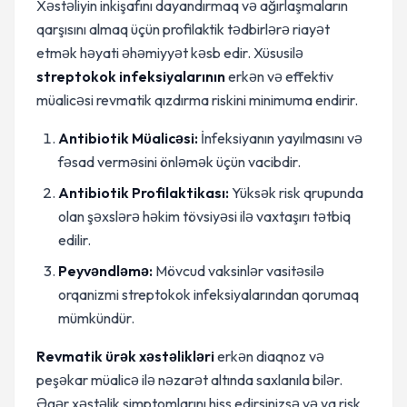
Xəstəliyin inkişafını dayandırmaq və ağırlaşmaların
qarşısını almaq üçün profilaktik tədbirlərə riayət
etmək həyati əhəmiyyət kəsb edir. Xüsusilə
streptokok infeksiyalarının
erkən və effektiv
müalicəsi revmatik qızdırma riskini minimuma endirir.
Antibiotik Müalicəsi:
İnfeksiyanın yayılmasını və
fəsad verməsini önləmək üçün vacibdir.
Antibiotik Profilaktikası:
Yüksək risk qrupunda
olan şəxslərə həkim tövsiyəsi ilə vaxtaşırı tətbiq
edilir.
Peyvəndləmə:
Mövcud vaksinlər vasitəsilə
orqanizmi streptokok infeksiyalarından qorumaq
mümkündür.
Revmatik ürək xəstəlikləri
erkən diaqnoz və
peşəkar müalicə ilə nəzarət altında saxlanıla bilər.
Əgər xəstəlik simptomlarını hiss edirsinizsə və ya risk