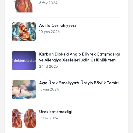
6 fev 2024
Aorta Cərrahiyyəsi
10 yan 2024
Karbon Dioksid Angio Böyrək Çatışmazlığı
və Allergiya Xəstələri üçün Üstünlük təmin
edir
24 iyl 2023
Açıq Ürək Əməliyyatı: Ürəyin Böyük Temiri
15 yan 2024
Ürek catismazligi
15 fev 2024