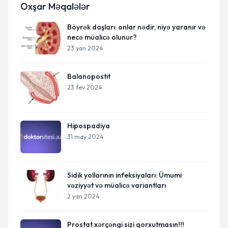
Oxşar Məqalələr
Böyrək daşları: onlar nədir, niyə yaranır və
necə müalicə olunur?
23 yan 2024
Balanopostit
23 fev 2024
Hipospadiya
31 may 2024
Sidik yollarının infeksiyaları: Ümumi
vəziyyət və müalicə variantları
2 yan 2024
Prostat xərçəngi sizi qorxutmasın!!!