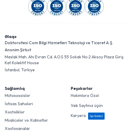
Əlaqə
Doktorsitesi Com Bilgi Hizmetleri Teknoloji ve Ticaret A.Ş.
Anonim Şirkət
Maslak Mah. Ahi Evran Cd. A.O.S 55 Sokak No:2 Aksoy Plaza Giriş
Kat Kolektif House
İstanbul, Türkiye
Sağlamlıq
Peşəkarlar
Mütəxəssislər
Həkimlərə Özəl
İxtisas Sahələri
Veb Saytınız üçün
Xəstəliklər
Karyera
İşə Qəbul
Müalicələr və Xidmətlər
Xəstəxanalar