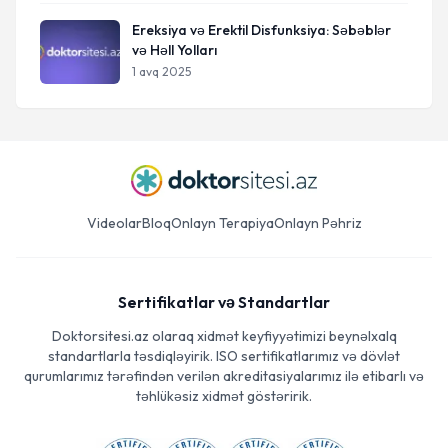
Ereksiya və Erektil Disfunksiya: Səbəblər
və Həll Yolları
1 avq 2025
Videolar
Bloq
Onlayn Terapiya
Onlayn Pəhriz
Sertifikatlar və Standartlar
Doktorsitesi.az olaraq xidmət keyfiyyətimizi beynəlxalq
standartlarla təsdiqləyirik. ISO sertifikatlarımız və dövlət
qurumlarımız tərəfindən verilən akreditasiyalarımız ilə etibarlı və
təhlükəsiz xidmət göstəririk.