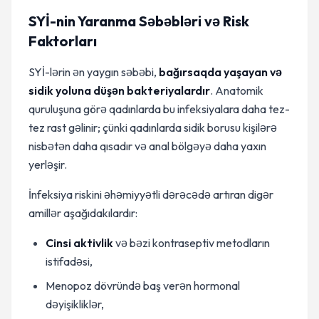
SYİ-nin Yaranma Səbəbləri və Risk
Faktorları
SYİ-lərin ən yaygın səbəbi,
bağırsaqda yaşayan və
sidik yoluna düşən bakteriyalardır
. Anatomik
quruluşuna görə qadınlarda bu infeksiyalara daha tez-
tez rast gəlinir; çünki qadınlarda sidik borusu kişilərə
nisbətən daha qısadır və anal bölgəyə daha yaxın
yerləşir.
İnfeksiya riskini əhəmiyyətli dərəcədə artıran digər
amillər aşağıdakılardır:
Cinsi aktivlik
və bəzi kontraseptiv metodların
istifadəsi,
Menopoz dövründə baş verən hormonal
dəyişikliklər,