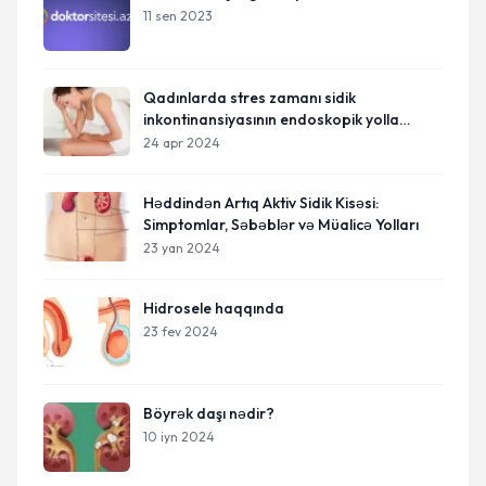
11 sen 2023
Qadınlarda stres zamanı sidik
inkontinansiyasının endoskopik yolla
müalicəsi
24 apr 2024
Həddindən Artıq Aktiv Sidik Kisəsi:
Simptomlar, Səbəblər və Müalicə Yolları
23 yan 2024
Hidrosele haqqında
23 fev 2024
Böyrək daşı nədir?
10 iyn 2024