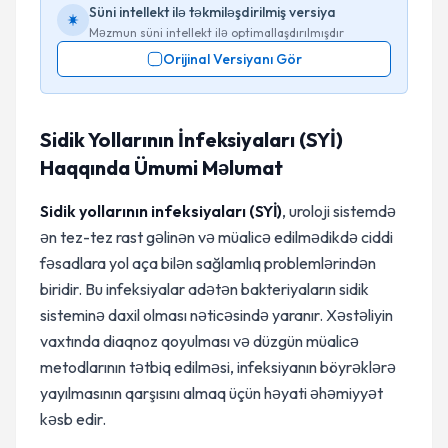
Süni intellekt ilə təkmiləşdirilmiş versiya
Məzmun süni intellekt ilə optimallaşdırılmışdır
Orijinal Versiyanı Gör
Sidik Yollarının İnfeksiyaları (SYİ)
Haqqında Ümumi Məlumat
Sidik yollarının infeksiyaları (SYİ)
, uroloji sistemdə
ən tez-tez rast gəlinən və müalicə edilmədikdə ciddi
fəsadlara yol aça bilən sağlamlıq problemlərindən
biridir. Bu infeksiyalar adətən bakteriyaların sidik
sisteminə daxil olması nəticəsində yaranır. Xəstəliyin
vaxtında diaqnoz qoyulması və düzgün müalicə
metodlarının tətbiq edilməsi, infeksiyanın böyrəklərə
yayılmasının qarşısını almaq üçün həyati əhəmiyyət
kəsb edir.