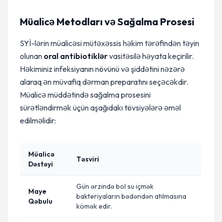
Müalicə Metodları və Sağalma Prosesi
SYİ-lərin müalicəsi mütəxəssis həkim tərəfindən təyin
olunan
oral antibiotiklər
vasitəsilə həyata keçirilir.
Həkiminiz infeksiyanın növünü və şiddətini nəzərə
alaraq ən müvafiq dərman preparatını seçəcəkdir.
Müalicə müddətində sağalma prosesini
sürətləndirmək üçün aşağıdakı tövsiyələrə əməl
edilməlidir:
Müalicə
Təsviri
Dəstəyi
Gün ərzində bol su içmək
Maye
bakteriyaların bədəndən atılmasına
Qəbulu
kömək edir.