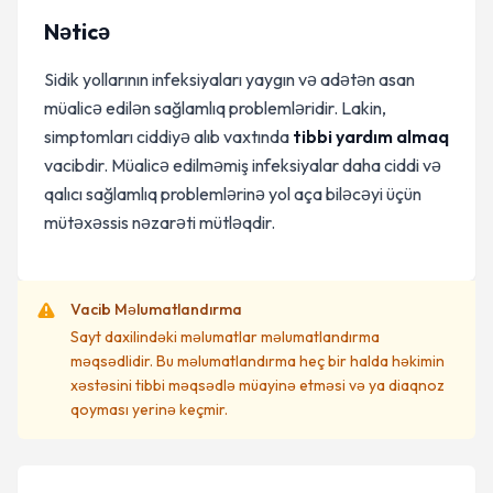
Nəticə
Sidik yollarının infeksiyaları yaygın və adətən asan
müalicə edilən sağlamlıq problemləridir. Lakin,
simptomları ciddiyə alıb vaxtında
tibbi yardım almaq
vacibdir. Müalicə edilməmiş infeksiyalar daha ciddi və
qalıcı sağlamlıq problemlərinə yol aça biləcəyi üçün
mütəxəssis nəzarəti mütləqdir.
Vacib Məlumatlandırma
Sayt daxilindəki məlumatlar məlumatlandırma
məqsədlidir. Bu məlumatlandırma heç bir halda həkimin
xəstəsini tibbi məqsədlə müayinə etməsi və ya diaqnoz
qoyması yerinə keçmir.