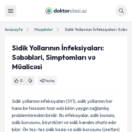
Axtar
Anasayfa
Məqalələr
Sidik Yollarının İnfeksiyaları:
Səbəbləri, Simptomları və
Müalicəsi
0
Paylaş
Sidik yollarının infeksiyaları (SYİ), sidik yollarının hər
hansı bir hissəsini təsir edə bilən yaygın sağlamlıq
problemlərindən biridir. Bu infeksiyalar, sidik kisəsini,
sidik borusunu, böyrəkləri və sidik kanalını əhatə edə
bilər. Ən tez-tez sidik kisəsi və sidik borusunu (üretləri)