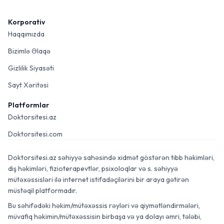
Korporativ
Haqqımızda
Bizimlə Əlaqə
Gizlilik Siyasəti
Sayt Xəritəsi
Platformlar
Doktorsitesi.az
Doktorsitesi.com
Doktorsitesi.az səhiyyə sahəsində xidmət göstərən tibb həkimləri,
diş həkimləri, fizioterapevtlər, psixoloqlar və s. səhiyyə
mütəxəssisləri ilə internet istifadəçilərini bir araya gətirən
müstəqil platformadır.
Bu səhifədəki həkim/mütəxəssis rəyləri və qiymətləndirmələri,
müvafiq həkimin/mütəxəssisin birbaşa və ya dolayı əmri, tələbi,