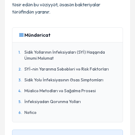
təsir edən bu vəziyyət, əsasən bakteriyalar
tərəfindən yaranır.
Mündəricat
Sidik Yollarının İnfeksiyaları (SYİ) Haqqında
1
.
Ümumi Məlumat
SYİ-nin Yaranma Səbəbləri və Risk Faktorları
2
.
Sidik Yolu İnfeksiyasının Əsas Simptomları
3
.
Müalicə Metodları və Sağalma Prosesi
4
.
İnfeksiyadan Qorunma Yolları
5
.
Nəticə
6
.