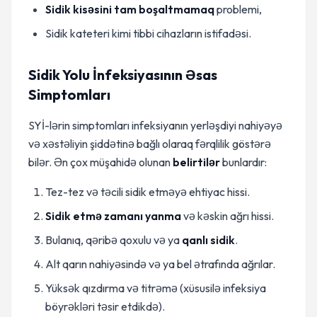
Sidik kisəsini tam boşaltmamaq
problemi,
Sidik kateteri kimi tibbi cihazların istifadəsi.
Sidik Yolu İnfeksiyasının Əsas
Simptomları
SYİ-lərin simptomları infeksiyanın yerləşdiyi nahiyəyə
və xəstəliyin şiddətinə bağlı olaraq fərqlilik göstərə
bilər. Ən çox müşahidə olunan
belirtilər
bunlardır:
Tez-tez və təcili sidik etməyə ehtiyac hissi.
Sidik etmə zamanı yanma
və kəskin ağrı hissi.
Bulanıq, qəribə qoxulu və ya
qanlı sidik
.
Alt qarın nahiyəsində və ya bel ətrafında ağrılar.
Yüksək qızdırma və titrəmə (xüsusilə infeksiya
böyrəkləri təsir etdikdə).