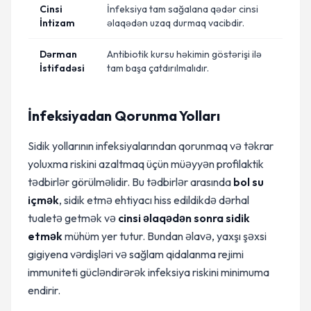
Cinsi
İnfeksiya tam sağalana qədər cinsi
İntizam
əlaqədən uzaq durmaq vacibdir.
Dərman
Antibiotik kursu həkimin göstərişi ilə
İstifadəsi
tam başa çatdırılmalıdır.
İnfeksiyadan Qorunma Yolları
Sidik yollarının infeksiyalarından qorunmaq və təkrar
yoluxma riskini azaltmaq üçün müəyyən profilaktik
tədbirlər görülməlidir. Bu tədbirlər arasında
bol su
içmək
, sidik etmə ehtiyacı hiss edildikdə dərhal
tualetə getmək və
cinsi əlaqədən sonra sidik
etmək
mühüm yer tutur. Bundan əlavə, yaxşı şəxsi
gigiyena vərdişləri və sağlam qidalanma rejimi
immuniteti gücləndirərək infeksiya riskini minimuma
endirir.