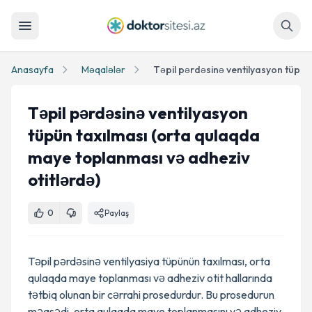
Axtar
Anasayfa
Məqalələr
Təpil pərdəsinə ventilyasyon
tüpün taxılması (orta qulaqda
maye toplanması və adheziv
otitlərdə)
0
Paylaş
Təpil pərdəsinə ventilyasiya tüpünün taxılması, orta
qulaqda maye toplanması və adheziv otit hallarında
tətbiq olunan bir cərrahi prosedurdur. Bu prosedurun
məqsədi, orta qulaqda maye toplanmasını və adheziv