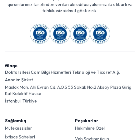
qurumlarımız tərəfindən verilən akreditasiyalarımız ilə etibarlı və
təhlükəsiz xidmət göstəririk.
Əlaqə
Doktorsitesi Com Bilgi Hizmetleri Teknoloji ve Ticaret A.Ş.
Anonim Şirkət
Maslak Mah. Ahi Evran Cd. A.O.S 55 Sokak No:2 Aksoy Plaza Giriş
Kat Kolektif House
İstanbul, Türkiye
Sağlamlıq
Peşəkarlar
Mütəxəssislər
Həkimlərə Özəl
İxtisas Sahələri
Veb Saytınız üçün