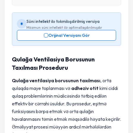
Süni intellekt ilə təkmiləşdirilmiş versiya
Məzmun süni intellekt ilə optimallaşdırılmışdır
Orijinal Versiyanı Gör
Qulağa Ventilasiya Borusunun
Taxılması Proseduru
Qulağa ventilasiya borusunun taxılması
, orta
qulaqda maye toplanması və
adheziv otit
kimi ciddi
qulaq problemlərinin müalicəsində tətbiq edilən
effektiv bir cərrahi üsuldur. Bu prosedur, eşitmə
funksiyasını bərpa etmək və orta qulağın
havalanmasını təmin etmək məqsədilə həyata keçirilir.
Əməliyyat prosesi müəyyən ardıcıl mərhələlərdən