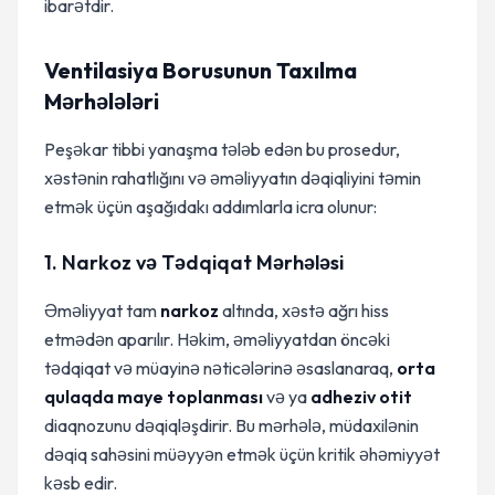
ibarətdir.
Ventilasiya Borusunun Taxılma
Mərhələləri
Peşəkar tibbi yanaşma tələb edən bu prosedur,
xəstənin rahatlığını və əməliyyatın dəqiqliyini təmin
etmək üçün aşağıdakı addımlarla icra olunur:
1. Narkoz və Tədqiqat Mərhələsi
Əməliyyat tam
narkoz
altında, xəstə ağrı hiss
etmədən aparılır. Həkim, əməliyyatdan öncəki
tədqiqat və müayinə nəticələrinə əsaslanaraq,
orta
qulaqda maye toplanması
və ya
adheziv otit
diaqnozunu dəqiqləşdirir. Bu mərhələ, müdaxilənin
dəqiq sahəsini müəyyən etmək üçün kritik əhəmiyyət
kəsb edir.