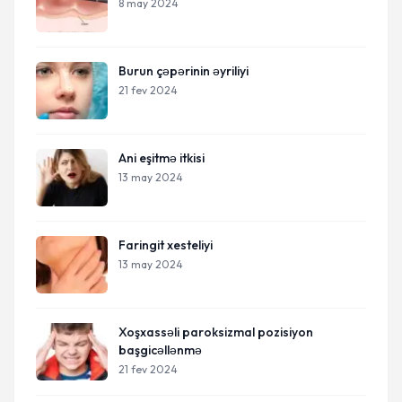
8 may 2024
Burun çəpərinin əyriliyi
21 fev 2024
Ani eşitmə itkisi
13 may 2024
Faringit xesteliyi
13 may 2024
Xoşxassəli paroksizmal pozisiyon
başgicəllənmə
21 fev 2024