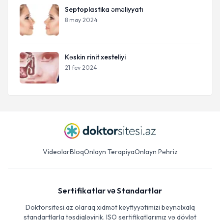
Septoplastika əməliyyatı
8 may 2024
Kəskin rinit xesteliyi
21 fev 2024
Videolar
Bloq
Onlayn Terapiya
Onlayn Pəhriz
Sertifikatlar və Standartlar
Doktorsitesi.az olaraq xidmət keyfiyyətimizi beynəlxalq
standartlarla təsdiqləyirik. ISO sertifikatlarımız və dövlət