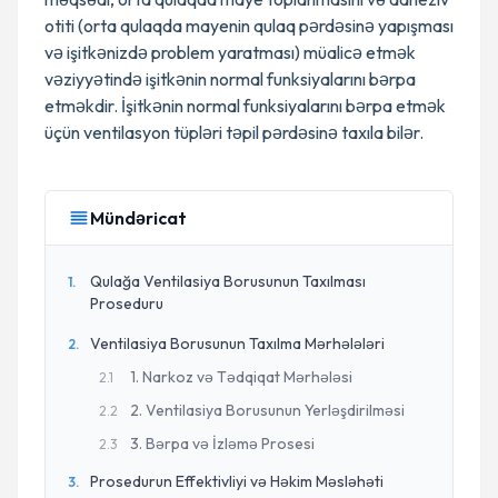
otiti (orta qulaqda mayenin qulaq pərdəsinə yapışması
və işitkənizdə problem yaratması) müalicə etmək
vəziyyətində işitkənin normal funksiyalarını bərpa
etməkdir. İşitkənin normal funksiyalarını bərpa etmək
üçün ventilasyon tüpləri təpil pərdəsinə taxıla bilər.
Mündəricat
Qulağa Ventilasiya Borusunun Taxılması
1
.
Proseduru
Ventilasiya Borusunun Taxılma Mərhələləri
2
.
1. Narkoz və Tədqiqat Mərhələsi
2
.
1
2. Ventilasiya Borusunun Yerləşdirilməsi
2
.
2
3. Bərpa və İzləmə Prosesi
2
.
3
Prosedurun Effektivliyi və Həkim Məsləhəti
3
.