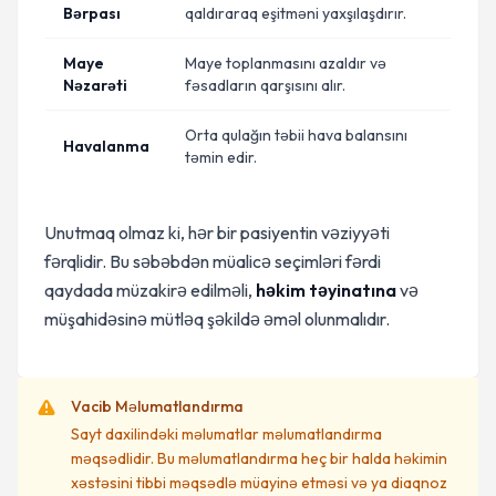
Bərpası
qaldıraraq eşitməni yaxşılaşdırır.
Maye
Maye toplanmasını azaldır və
Nəzarəti
fəsadların qarşısını alır.
Orta qulağın təbii hava balansını
Havalanma
təmin edir.
Unutmaq olmaz ki, hər bir pasiyentin vəziyyəti
fərqlidir. Bu səbəbdən müalicə seçimləri fərdi
qaydada müzakirə edilməli,
həkim təyinatına
və
müşahidəsinə mütləq şəkildə əməl olunmalıdır.
Vacib Məlumatlandırma
Sayt daxilindəki məlumatlar məlumatlandırma
məqsədlidir. Bu məlumatlandırma heç bir halda həkimin
xəstəsini tibbi məqsədlə müayinə etməsi və ya diaqnoz