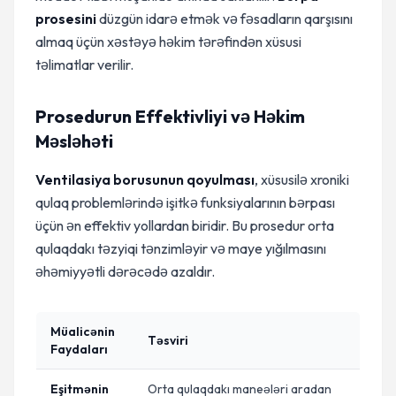
prosesini
düzgün idarə etmək və fəsadların qarşısını
almaq üçün xəstəyə həkim tərəfindən xüsusi
təlimatlar verilir.
Prosedurun Effektivliyi və Həkim
Məsləhəti
Ventilasiya borusunun qoyulması
, xüsusilə xroniki
qulaq problemlərində işitkə funksiyalarının bərpası
üçün ən effektiv yollardan biridir. Bu prosedur orta
qulaqdakı təzyiqi tənzimləyir və maye yığılmasını
əhəmiyyətli dərəcədə azaldır.
Müalicənin
Təsviri
Faydaları
Eşitmənin
Orta qulaqdakı maneələri aradan