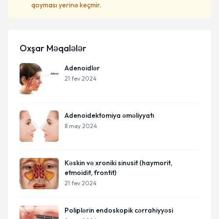
qoyması yerinə keçmir.
Oxşar Məqalələr
Adenoidlər
21 fev 2024
Adenoidektomiya əməliyyatı
8 may 2024
Kəskin və xroniki sinusit (haymorit,
etmoidit, frontit)
21 fev 2024
Poliplərin endoskopik cərrahiyyəsi