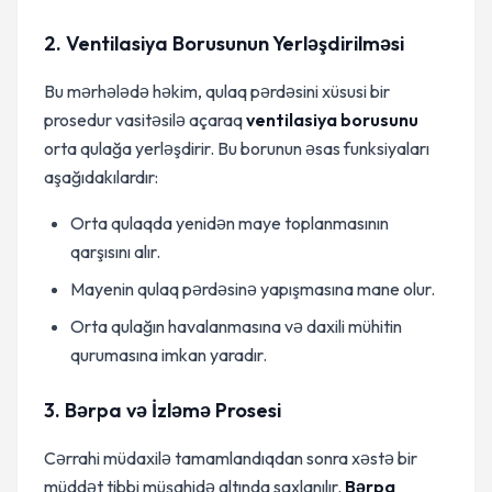
2. Ventilasiya Borusunun Yerləşdirilməsi
Bu mərhələdə həkim, qulaq pərdəsini xüsusi bir
prosedur vasitəsilə açaraq
ventilasiya borusunu
orta qulağa yerləşdirir. Bu borunun əsas funksiyaları
aşağıdakılardır:
Orta qulaqda yenidən maye toplanmasının
qarşısını alır.
Mayenin qulaq pərdəsinə yapışmasına mane olur.
Orta qulağın havalanmasına və daxili mühitin
qurumasına imkan yaradır.
3. Bərpa və İzləmə Prosesi
Cərrahi müdaxilə tamamlandıqdan sonra xəstə bir
müddət tibbi müşahidə altında saxlanılır.
Bərpa