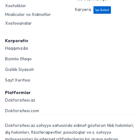
Xəstəliklər
Karyera
İşə Qəbul
Müalicələr və Xidmətlər
Xəstəxanalar
Korporativ
Haqqımızda
Bizimlə Əlaqə
Gizlilik Siyasəti
Sayt Xəritəsi
Platformlar
Doktorsitesi.az
Doktorsitesi.com
Doktorsitesi.az səhiyyə sahəsində xidmət göstərən tibb həkimləri,
diş həkimləri, fizioterapevtlər, psixoloqlar və s. səhiyyə
mütəxəssisləri ilə internet istifadəçilərini bir araya gətirən