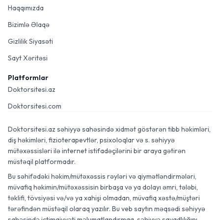
Haqqımızda
Bizimlə Əlaqə
Gizlilik Siyasəti
Sayt Xəritəsi
Platformlar
Doktorsitesi.az
Doktorsitesi.com
Doktorsitesi.az səhiyyə sahəsində xidmət göstərən tibb həkimləri,
diş həkimləri, fizioterapevtlər, psixoloqlar və s. səhiyyə
mütəxəssisləri ilə internet istifadəçilərini bir araya gətirən
müstəqil platformadır.
Bu səhifədəki həkim/mütəxəssis rəyləri və qiymətləndirmələri,
müvafiq həkimin/mütəxəssisin birbaşa və ya dolayı əmri, tələbi,
təklifi, tövsiyəsi və/və ya xahişi olmadan, müvafiq xəstə/müştəri
tərəfindən müstəqil olaraq yazılır. Bu veb saytın məqsədi səhiyyə
sahəsində ictimaiyyəti məlumatlandırmaq, səhiyyə savadlılığını