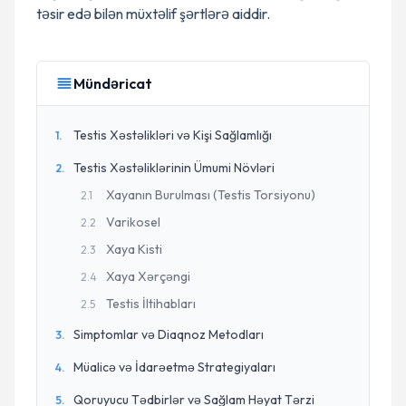
təsir edə bilən müxtəlif şərtlərə aiddir.
Mündəricat
Testis Xəstəlikləri və Kişi Sağlamlığı
1
.
Testis Xəstəliklərinin Ümumi Növləri
2
.
Xayanın Burulması (Testis Torsiyonu)
2
.
1
Varikosel
2
.
2
Xaya Kisti
2
.
3
Xaya Xərçəngi
2
.
4
Testis İltihabları
2
.
5
Simptomlar və Diaqnoz Metodları
3
.
Müalicə və İdarəetmə Strategiyaları
4
.
Qoruyucu Tədbirlər və Sağlam Həyat Tərzi
5
.