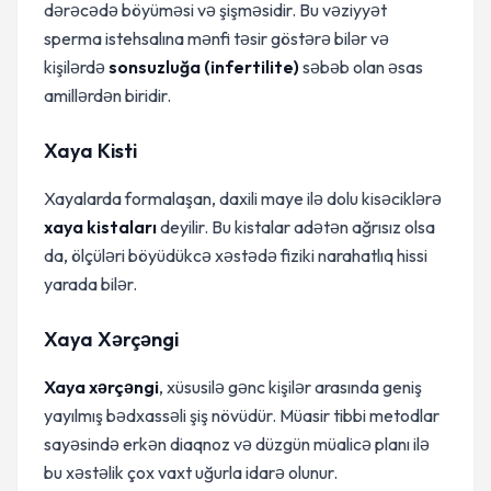
dərəcədə böyüməsi və şişməsidir. Bu vəziyyət
sperma istehsalına mənfi təsir göstərə bilər və
kişilərdə
sonsuzluğa (infertilite)
səbəb olan əsas
amillərdən biridir.
Xaya Kisti
Xayalarda formalaşan, daxili maye ilə dolu kisəciklərə
xaya kistaları
deyilir. Bu kistalar adətən ağrısız olsa
da, ölçüləri böyüdükcə xəstədə fiziki narahatlıq hissi
yarada bilər.
Xaya Xərçəngi
Xaya xərçəngi
, xüsusilə gənc kişilər arasında geniş
yayılmış bədxassəli şiş növüdür. Müasir tibbi metodlar
sayəsində erkən diaqnoz və düzgün müalicə planı ilə
bu xəstəlik çox vaxt uğurla idarə olunur.