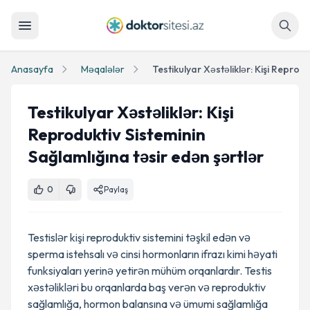
Axtar
Anasayfa
Məqalələr
Testikulyar Xəstəliklər: Kişi
Reproduktiv Sisteminin
Sağlamlığına təsir edən şərtlər
0
Paylaş
Testislər kişi reproduktiv sistemini təşkil edən və
sperma istehsalı və cinsi hormonların ifrazı kimi həyati
funksiyaları yerinə yetirən mühüm orqanlardır. Testis
xəstəlikləri bu orqanlarda baş verən və reproduktiv
sağlamlığa, hormon balansına və ümumi sağlamlığa