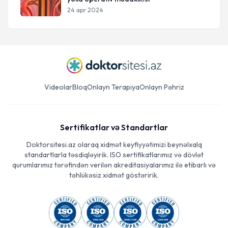
24 apr 2024
Videolar
Bloq
Onlayn Terapiya
Onlayn Pəhriz
Sertifikatlar və Standartlar
Doktorsitesi.az olaraq xidmət keyfiyyətimizi beynəlxalq
standartlarla təsdiqləyirik. ISO sertifikatlarımız və dövlət
qurumlarımız tərəfindən verilən akreditasiyalarımız ilə etibarlı və
təhlükəsiz xidmət göstəririk.