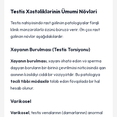
Testis Xəstəliklərinin Ümumi Növləri
Testis nahiyəsində rast gəlinən patologiyalar fərqli
klinik mənzərələrlə özünü büruzə verir. Ən çox rast
gəlinən növlər aşağıdakılardır:
Xayanın Burulması (Testis Torsiyonu)
Xayanın burulması
, xayanı əhatə edən və sperma
daşıyan boruların bir-birinə çevrilməsi nəticəsində qan
axınının kəsildiyi ciddi bir vəziyyətdir. Bu patologiya
təcili tibbi müdaxilə
tələb edən fövqəladə bir hal
hesab olunur.
Varikosel
Varikosel
, testis venalarının (damarlarının) anormal