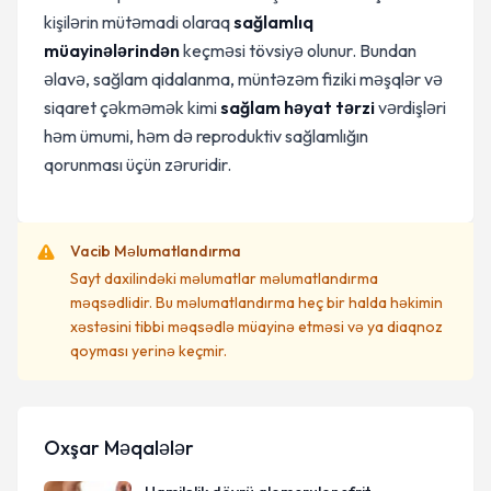
kişilərin mütəmadi olaraq
sağlamlıq
müayinələrindən
keçməsi tövsiyə olunur. Bundan
əlavə, sağlam qidalanma, müntəzəm fiziki məşqlər və
siqaret çəkməmək kimi
sağlam həyat tərzi
vərdişləri
həm ümumi, həm də reproduktiv sağlamlığın
qorunması üçün zəruridir.
Vacib Məlumatlandırma
Sayt daxilindəki məlumatlar məlumatlandırma
məqsədlidir. Bu məlumatlandırma heç bir halda həkimin
xəstəsini tibbi məqsədlə müayinə etməsi və ya diaqnoz
qoyması yerinə keçmir.
Oxşar Məqalələr