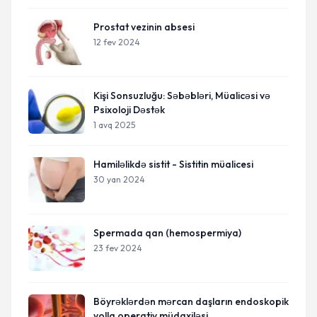
Prostat vezinin absesi
12 fev 2024
Kişi Sonsuzluğu: Səbəbləri, Müalicəsi və
Psixoloji Dəstək
1 avq 2025
Hamiləlikdə sistit - Sistitin müalicesi
30 yan 2024
Spermada qan (hemospermiya)
23 fev 2024
Böyrəklərdən mərcan daşların endoskopik
yolla operativ müdaxiləsi