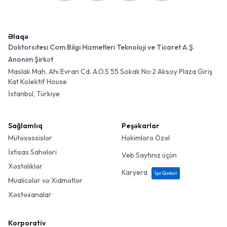
Əlaqə
Doktorsitesi Com Bilgi Hizmetleri Teknoloji ve Ticaret A.Ş.
Anonim Şirkət
Maslak Mah. Ahi Evran Cd. A.O.S 55 Sokak No:2 Aksoy Plaza Giriş
Kat Kolektif House
İstanbul, Türkiye
Sağlamlıq
Peşəkarlar
Mütəxəssislər
Həkimlərə Özəl
İxtisas Sahələri
Veb Saytınız üçün
Xəstəliklər
Karyera
İşə Qəbul
Müalicələr və Xidmətlər
Xəstəxanalar
Korporativ