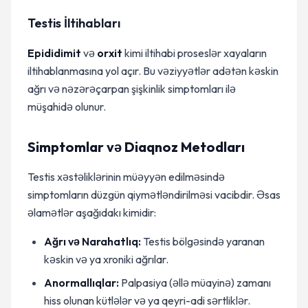
Testis İltihabları
Epididimit
və
orxit
kimi iltihabi proseslər xayaların
iltihablanmasına yol açır. Bu vəziyyətlər adətən kəskin
ağrı və nəzərəçarpan şişkinlik simptomları ilə
müşahidə olunur.
Simptomlar və Diaqnoz Metodları
Testis xəstəliklərinin müəyyən edilməsində
simptomların düzgün qiymətləndirilməsi vacibdir. Əsas
əlamətlər aşağıdakı kimidir:
Ağrı və Narahatlıq:
Testis bölgəsində yaranan
kəskin və ya xroniki ağrılar.
Anormallıqlar:
Palpasiya (əllə müayinə) zamanı
hiss olunan kütlələr və ya qeyri-adi sərtliklər.