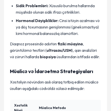
Sidik Problemləri:
Xüsusilə burulma hallarında
müşahidə olunan sidik ifrazı çətinlikləri.
Hormonal Dəyişikliklər:
Cinsi istəyin azalması və
ya döş toxumasının genişlənməsi (ginekomastiya)
kimi hormonal balanssızlıq əlamətləri.
Diaqnoz prosesində adətən
fiziki müayinə
,
görüntüləmə testləri (
ultrasəs/USM
), qan analizləri
və zəruri hallarda
biopsiya
üsullarından istifadə edilir.
Müalicə və İdarəetmə Strategiyaları
Xəstəliyin növündən asılı olaraq tətbiq edilən müalicə
üsulları aşağıdakı cədvəldə xülasə edilmişdir:
Xəstəlik
Müalicə Metodu
Növü