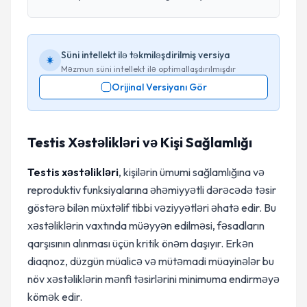
Süni intellekt ilə təkmiləşdirilmiş versiya
Məzmun süni intellekt ilə optimallaşdırılmışdır
Orijinal Versiyanı Gör
Testis Xəstəlikləri və Kişi Sağlamlığı
Testis xəstəlikləri
, kişilərin ümumi sağlamlığına və
reproduktiv funksiyalarına əhəmiyyətli dərəcədə təsir
göstərə bilən müxtəlif tibbi vəziyyətləri əhatə edir. Bu
xəstəliklərin vaxtında müəyyən edilməsi, fəsadların
qarşısının alınması üçün kritik önəm daşıyır. Erkən
diaqnoz, düzgün müalicə və mütəmadi müayinələr bu
növ xəstəliklərin mənfi təsirlərini minimuma endirməyə
kömək edir.