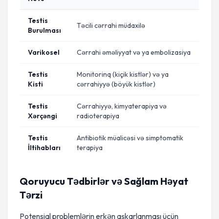
Testis
Təcili cərrahi müdaxilə
Burulması
Varikosel
Cərrahi əməliyyat və ya embolizasiya
Testis
Monitorinq (kiçik kistlər) və ya
Kisti
cərrahiyyə (böyük kistlər)
Testis
Cərrahiyyə, kimyaterapiya və
Xərçəngi
radioterapiya
Testis
Antibiotik müalicəsi və simptomatik
İltihabları
terapiya
Qoruyucu Tədbirlər və Sağlam Həyat
Tərzi
Potensial problemlərin erkən aşkarlanması üçün