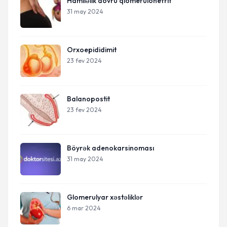
Hamiləlik dövrü qlomerulonefrit
31 may 2024
Orxoepididimit
23 fev 2024
Balanopostit
23 fev 2024
Böyrək adenokarsinoması
31 may 2024
Glomerulyar xəstəliklər
6 mar 2024