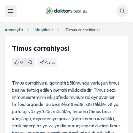
Axtar
Anasayfa
Məqalələr
Timus cərrahiyəsi
Timus cərrahiyəsi
0
Paylaş
Timus cərrahiyəsi, qarınaltı bölümündə yerləşən timus
bezinə tətbiq edilən cərrahi müdaxilədir. Timus bezi,
immun sisteminin inkişafında mühüm rol oynayan bir
limfoid orqandır. Bu bezi əhatə edən xəstəliklər və ya
patoloji vəziyyətlər, məsələn, timoma (timus bezi
xərçəngi), miyasteniya qravis (avtoimmun xəstəlik),
timik hiperplaziya və ya digər xərçəng növlərinin timus
bezinə yayılması, cərrahi müdaxiləni tələb edə bilər.