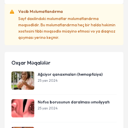
Vacib Məlumatlandırma
Sayt daxilindəki məlumatlar məlumatlandırma
məqsədlidir. Bu məlumatlandırma heç bir halda həkimin
xəstəsini tibbi məqsədlə müayinə etməsi və ya diaqnoz
qoyması yerinə keçmir.
Oxşar Məqalələr
Ağciyər qanaxmaları (hemoptiziya)
25 yan 2024
Nəfəs borusunun daralması əməliyyatı
25 yan 2024