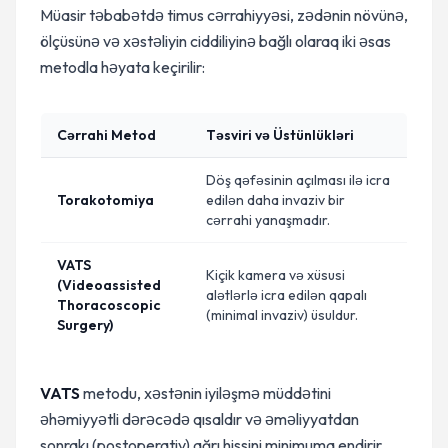
Müasir təbabətdə timus cərrahiyyəsi, zədənin növünə,
ölçüsünə və xəstəliyin ciddiliyinə bağlı olaraq iki əsas
metodla həyata keçirilir:
Cərrahi Metod
Təsviri və Üstünlükləri
Döş qəfəsinin açılması ilə icra
Torakotomiya
edilən daha invaziv bir
cərrahi yanaşmadır.
VATS
Kiçik kamera və xüsusi
(Videoassisted
alətlərlə icra edilən qapalı
Thoracoscopic
(minimal invaziv) üsuldur.
Surgery)
VATS
metodu, xəstənin iyiləşmə müddətini
əhəmiyyətli dərəcədə qısaldır və əməliyyatdan
sonrakı (postoperativ) ağrı hissini minimuma endirir.