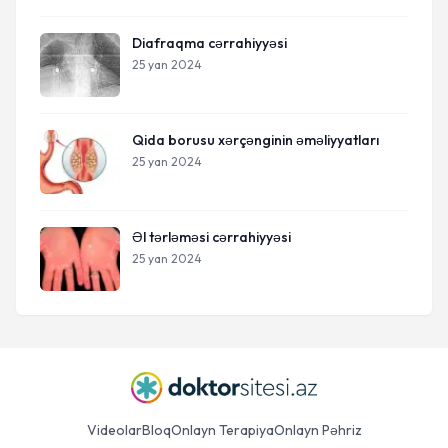
Diafraqma cərrahiyyəsi
25 yan 2024
Qida borusu xərçənginin əməliyyatları
25 yan 2024
Əl tərləməsi cərrahiyyəsi
25 yan 2024
Videolar
Bloq
Onlayn Terapiya
Onlayn Pəhriz