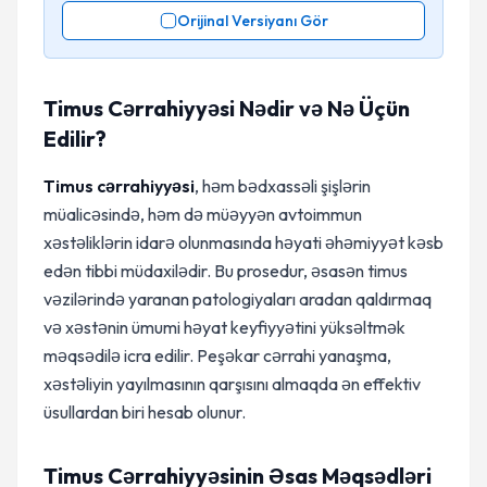
Orijinal Versiyanı Gör
Timus Cərrahiyyəsi Nədir və Nə Üçün
Edilir?
Timus cərrahiyyəsi
, həm bədxassəli şişlərin
müalicəsində, həm də müəyyən avtoimmun
xəstəliklərin idarə olunmasında həyati əhəmiyyət kəsb
edən tibbi müdaxilədir. Bu prosedur, əsasən timus
vəzilərində yaranan patologiyaları aradan qaldırmaq
və xəstənin ümumi həyat keyfiyyətini yüksəltmək
məqsədilə icra edilir. Peşəkar cərrahi yanaşma,
xəstəliyin yayılmasının qarşısını almaqda ən effektiv
üsullardan biri hesab olunur.
Timus Cərrahiyyəsinin Əsas Məqsədləri