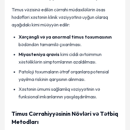
Timus vəzisinə edilən cərrahi müdaxilələrin əsas
hədəfləri xəstənin klinik vəziyyətinə uyğun olaraq
aşağıdakı kimi müəyyən edilir:
Xərçəngli və ya anormal timus toxumasının
bədəndən tamamilə çıxarılması.
Miyasteniya qravis
kimi ciddi avtoimmun
xəstəliklərin simptomlarının azaldılması.
Patoloji toxumaların ətraf orqanlara potensial
yayılma riskinin qarşısının alınması.
Xəstənin ümumi sağlamlıq vəziyyətinin və
funksional imkanlarının yaxşılaşdırılması.
Timus Cərrahiyyəsinin Növləri və Tətbiq
Metodları