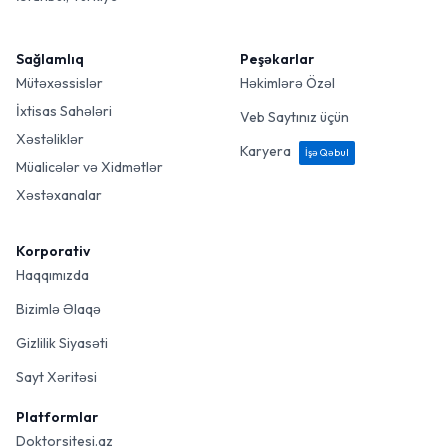
Sağlamlıq
Peşəkarlar
Mütəxəssislər
Həkimlərə Özəl
İxtisas Sahələri
Veb Saytınız üçün
Xəstəliklər
Karyera
İşə Qəbul
Müalicələr və Xidmətlər
Xəstəxanalar
Korporativ
Haqqımızda
Bizimlə Əlaqə
Gizlilik Siyasəti
Sayt Xəritəsi
Platformlar
Doktorsitesi.az