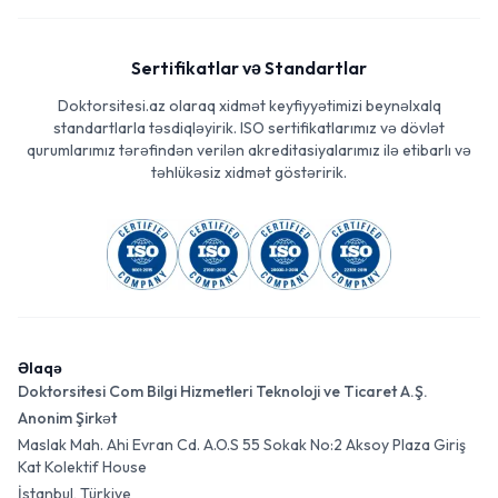
Sertifikatlar və Standartlar
Doktorsitesi.az olaraq xidmət keyfiyyətimizi beynəlxalq
standartlarla təsdiqləyirik. ISO sertifikatlarımız və dövlət
qurumlarımız tərəfindən verilən akreditasiyalarımız ilə etibarlı və
təhlükəsiz xidmət göstəririk.
Əlaqə
Doktorsitesi Com Bilgi Hizmetleri Teknoloji ve Ticaret A.Ş.
Anonim Şirkət
Maslak Mah. Ahi Evran Cd. A.O.S 55 Sokak No:2 Aksoy Plaza Giriş
Kat Kolektif House
İstanbul, Türkiye