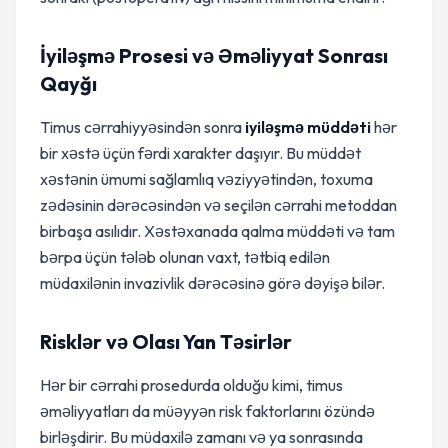
İyiləşmə Prosesi və Əməliyyat Sonrası
Qayğı
Timus cərrahiyyəsindən sonra
iyiləşmə müddəti
hər
bir xəstə üçün fərdi xarakter daşıyır. Bu müddət
xəstənin ümumi sağlamlıq vəziyyətindən, toxuma
zədəsinin dərəcəsindən və seçilən cərrahi metoddan
birbaşa asılıdır. Xəstəxanada qalma müddəti və tam
bərpa üçün tələb olunan vaxt, tətbiq edilən
müdaxilənin invazivlik dərəcəsinə görə dəyişə bilər.
Risklər və Olası Yan Təsirlər
Hər bir cərrahi prosedurda olduğu kimi, timus
əməliyyatları da müəyyən risk faktorlarını özündə
birləşdirir. Bu müdaxilə zamanı və ya sonrasında