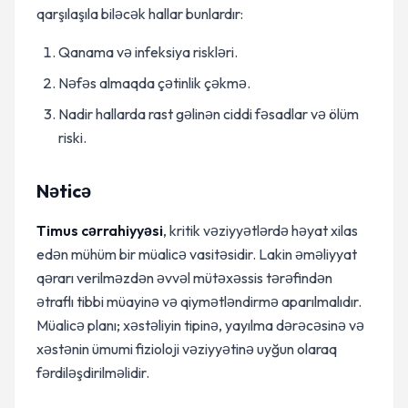
qarşılaşıla biləcək hallar bunlardır:
Qanama və infeksiya riskləri.
Nəfəs almaqda çətinlik çəkmə.
Nadir hallarda rast gəlinən ciddi fəsadlar və ölüm
riski.
Nəticə
Timus cərrahiyyəsi
, kritik vəziyyətlərdə həyat xilas
edən mühüm bir müalicə vasitəsidir. Lakin əməliyyat
qərarı verilməzdən əvvəl mütəxəssis tərəfindən
ətraflı tibbi müayinə və qiymətləndirmə aparılmalıdır.
Müalicə planı; xəstəliyin tipinə, yayılma dərəcəsinə və
xəstənin ümumi fizioloji vəziyyətinə uyğun olaraq
fərdiləşdirilməlidir.