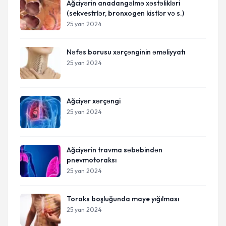
Ağciyərin anadangəlmə xəstəlikləri
(sekvestrlər, bronxogen kistlər və s.)
25 yan 2024
Nəfəs borusu xərçənginin əməliyyatı
25 yan 2024
Ağciyər xərçəngi
25 yan 2024
Ağciyərin travma səbəbindən
pnevmotoraksı
25 yan 2024
Toraks boşluğunda maye yığılması
25 yan 2024