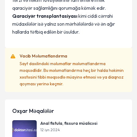
tərzi və həkim tövsiyələrinə tam əməl etmək
qaraciyər sağlamlığını qorumağa kömək edir.
Qaraciyər transplantasiyası
kimi ciddi cərrahi
müdaxilələr isə yalnız son mərhələlərdə və ən ağır
hallarda tətbiq edilən bir üsuldur.
Vacib Məlumatlandırma
Sayt daxilindəki məlumatlar məlumatlandırma
məqsədlidir. Bu məlumatlandırma heç bir halda həkimin
xəstəsini tibbi məqsədlə müayinə etməsi və ya diaqnoz
qoyması yerinə keçmir.
Oxşar Məqalələr
Anal fistula, fissura müalicəsi
12 iyn 2024