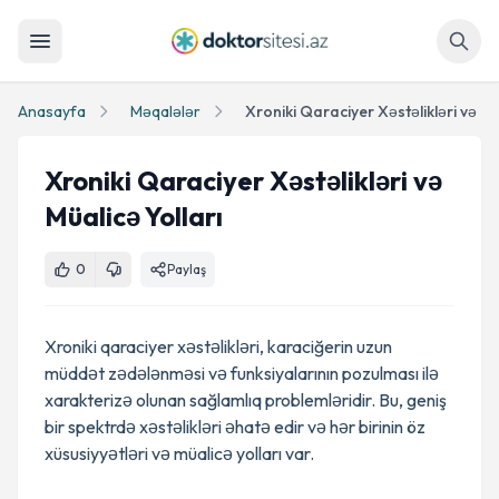
Axtar
Anasayfa
Məqalələr
Xroniki Qaraciyer Xəstəlikləri və Mü
Xroniki Qaraciyer Xəstəlikləri və
Müalicə Yolları
0
Paylaş
Xroniki qaraciyer xəstəlikləri, karaciğerin uzun
müddət zədələnməsi və funksiyalarının pozulması ilə
xarakterizə olunan sağlamlıq problemləridir. Bu, geniş
bir spektrdə xəstəlikləri əhatə edir və hər birinin öz
xüsusiyyətləri və müalicə yolları var.