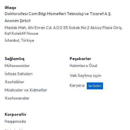
Əlaqə
Doktorsitesi Com Bilgi Hizmetleri Teknoloji ve Ticaret A.Ş.
Anonim Şirkət
Maslak Mah. Ahi Evran Cd. A.O.S 55 Sokak No:2 Aksoy Plaza Giriş
Kat Kolektif House
İstanbul, Türkiye
Sağlamlıq
Peşəkarlar
Mütəxəssislər
Həkimlərə Özəl
İxtisas Sahələri
Veb Saytınız üçün
Xəstəliklər
Karyera
İşə Qəbul
Müalicələr və Xidmətlər
Xəstəxanalar
Korporativ
Haqqımızda