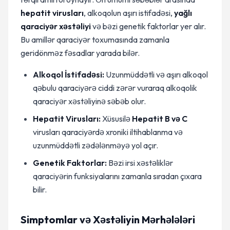
hepatit virusları
, alkoqolun aşırı istifadəsi,
yağlı
qaraciyər xəstəliyi
və bəzi genetik faktorlar yer alır.
Bu amillər qaraciyər toxumasında zamanla
geridönməz fəsadlar yarada bilər.
Alkoqol İstifadəsi:
Uzunmüddətli və aşırı alkoqol
qəbulu qaraciyərə ciddi zərər vuraraq alkoqolik
qaraciyər xəstəliyinə səbəb olur.
Hepatit Virusları:
Xüsusilə
Hepatit B və C
virusları qaraciyərdə xroniki iltihablanma və
uzunmüddətli zədələnməyə yol açır.
Genetik Faktorlar:
Bəzi irsi xəstəliklər
qaraciyərin funksiyalarını zamanla sıradan çıxara
bilir.
Simptomlar və Xəstəliyin Mərhələləri