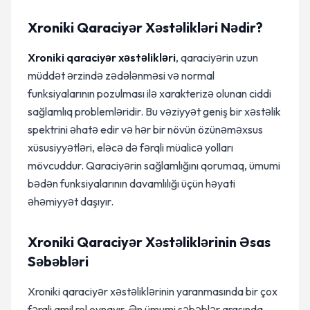
Xroniki Qaraciyər Xəstəlikləri Nədir?
Xroniki qaraciyər xəstəlikləri
, qaraciyərin uzun
müddət ərzində zədələnməsi və normal
funksiyalarının pozulması ilə xarakterizə olunan ciddi
sağlamlıq problemləridir. Bu vəziyyət geniş bir xəstəlik
spektrini əhatə edir və hər bir növün özünəməxsus
xüsusiyyətləri, eləcə də fərqli müalicə yolları
mövcuddur. Qaraciyərin sağlamlığını qorumaq, ümumi
bədən funksiyalarının davamlılığı üçün həyati
əhəmiyyət daşıyır.
Xroniki Qaraciyər Xəstəliklərinin Əsas
Səbəbləri
Xroniki qaraciyər xəstəliklərinin yaranmasında bir çox
fərqli amil rol oynayır. Ən ümumi səbəblər arasında