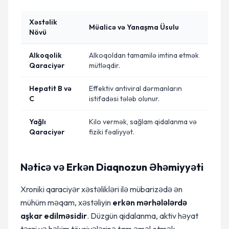
Xəstəlik
Müalicə və Yanaşma Üsulu
Növü
Alkoqolik
Alkoqoldan tamamilə imtina etmək
Qaraciyər
mütləqdir.
Hepatit B və
Effektiv antiviral dərmanların
C
istifadəsi tələb olunur.
Yağlı
Kilo vermək, sağlam qidalanma və
Qaraciyər
fiziki fəaliyyət.
Nəticə və Erkən Diaqnozun Əhəmiyyəti
Xroniki qaraciyər xəstəlikləri ilə mübarizədə ən
mühüm məqam, xəstəliyin
erkən mərhələlərdə
aşkar edilməsidir
. Düzgün qidalanma, aktiv həyat