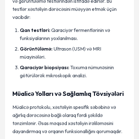
və görüntüləmə testlərindən istifadə edirlər. Bu
testlər xəstəliyin dərəcəsini müəyyən etmək üçün
vacibdir:
Qan testləri:
Qaraciyər fermentlərinin və
funksiyalarının yoxlanılması.
Görüntüləmə:
Ultrason (USM) və MRI
müayinələri.
Qaraciyər biopsiyası:
Toxuma nümunəsinin
götürülərək mikroskopik analizi.
Müalicə Yolları və Sağlamlıq Tövsiyələri
Müalicə protokolu, xəstəliyin spesifik səbəbinə və
ağırlıq dərəcəsinə bağlı olaraq fərdi şəkildə
tənzimlənir. Əsas məqsəd xəstəliyin irəliləməsini
dayandırmaq və orqanın funksionallığını qorumaqdır.