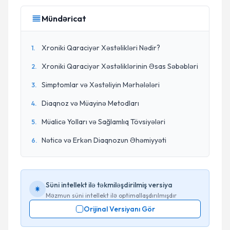
Mündəricat
Xroniki Qaraciyər Xəstəlikləri Nədir?
1
.
Xroniki Qaraciyər Xəstəliklərinin Əsas Səbəbləri
2
.
Simptomlar və Xəstəliyin Mərhələləri
3
.
Diaqnoz və Müayinə Metodları
4
.
Müalicə Yolları və Sağlamlıq Tövsiyələri
5
.
Nəticə və Erkən Diaqnozun Əhəmiyyəti
6
.
Süni intellekt ilə təkmiləşdirilmiş versiya
Məzmun süni intellekt ilə optimallaşdırılmışdır
Orijinal Versiyanı Gör