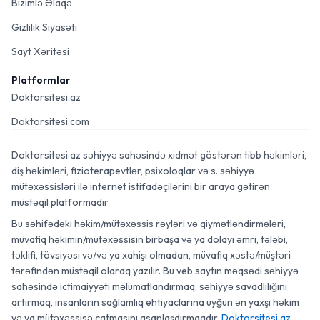
Bizimlə Əlaqə
Gizlilik Siyasəti
Sayt Xəritəsi
Platformlar
Doktorsitesi.az
Doktorsitesi.com
Doktorsitesi.az səhiyyə sahəsində xidmət göstərən tibb həkimləri,
diş həkimləri, fizioterapevtlər, psixoloqlar və s. səhiyyə
mütəxəssisləri ilə internet istifadəçilərini bir araya gətirən
müstəqil platformadır.
Bu səhifədəki həkim/mütəxəssis rəyləri və qiymətləndirmələri,
müvafiq həkimin/mütəxəssisin birbaşa və ya dolayı əmri, tələbi,
təklifi, tövsiyəsi və/və ya xahişi olmadan, müvafiq xəstə/müştəri
tərəfindən müstəqil olaraq yazılır. Bu veb saytın məqsədi səhiyyə
sahəsində ictimaiyyəti məlumatlandırmaq, səhiyyə savadlılığını
artırmaq, insanların sağlamlıq ehtiyaclarına uyğun ən yaxşı həkim
və ya mütəxəssisə çatmasını asanlaşdırmaqdır.
Doktorsitesi.az