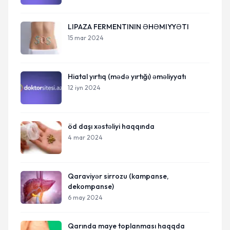
LIPAZA FERMENTININ ƏHƏMIYYƏTI
15 mar 2024
Hiatal yırtıq (mədə yırtığı) əməliyyatı
12 iyn 2024
öd daşı xəstəliyi haqqında
4 mar 2024
Qaraviyər sirrozu (kampanse,
dekompanse)
6 may 2024
Qarında maye toplanması haqqda