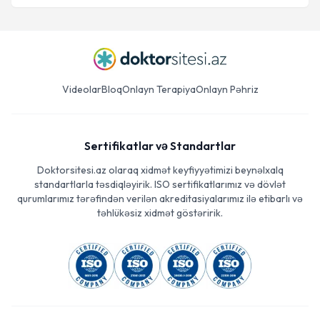
Videolar
Bloq
Onlayn Terapiya
Onlayn Pəhriz
Sertifikatlar və Standartlar
Doktorsitesi.az olaraq xidmət keyfiyyətimizi beynəlxalq
standartlarla təsdiqləyirik. ISO sertifikatlarımız və dövlət
qurumlarımız tərəfindən verilən akreditasiyalarımız ilə etibarlı və
təhlükəsiz xidmət göstəririk.