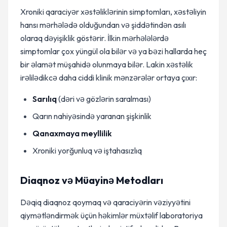
Xroniki qaraciyər xəstəliklərinin simptomları, xəstəliyin
hansı mərhələdə olduğundan və şiddətindən asılı
olaraq dəyişiklik göstərir. İlkin mərhələlərdə
simptomlar çox yüngül ola bilər və ya bəzi hallarda heç
bir əlamət müşahidə olunmaya bilər. Lakin xəstəlik
irəlilədikcə daha ciddi klinik mənzərələr ortaya çıxır:
Sarılıq
(dəri və gözlərin saralması)
Qarın nahiyəsində yaranan şişkinlik
Qanaxmaya meyllilik
Xroniki yorğunluq və iştahasızlıq
Diaqnoz və Müayinə Metodları
Dəqiq diaqnoz qoymaq və qaraciyərin vəziyyətini
qiymətləndirmək üçün həkimlər müxtəlif laboratoriya