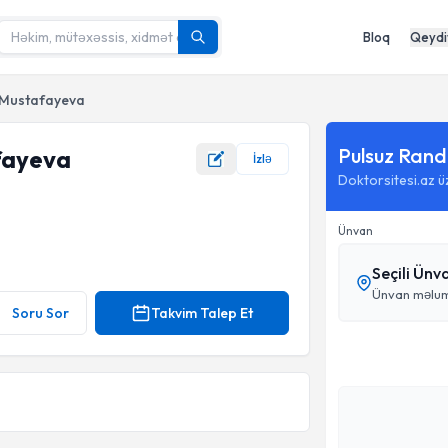
Bloq
Qeydi
r Mustafayeva
Pulsuz Rand
fayeva
İzlə
Doktorsitesi.az 
Ünvan
Seçili Ünv
Ünvan məlum
Soru Sor
Takvim Talep Et