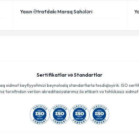
Yaxın Ətrafdakı Maraq Sahələri
Y
Sertifikatlar və Standartlar
aq xidmət keyfiyyətimizi beynəlxalq standartlarla təsdiqləyirik. ISO sertif
ız tərəfindən verilən akreditasiyalarımız ilə etibarlı və təhlükəsiz xidmət 