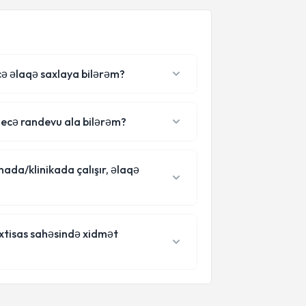
cə əlaqə saxlaya bilərəm?
necə randevu ala bilərəm?
ada/klinikada çalışır, əlaqə
ixtisas sahəsində xidmət