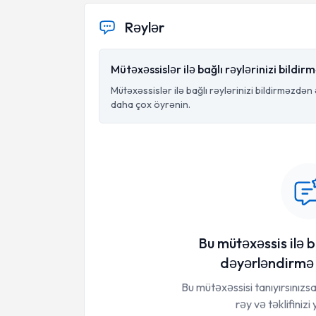
Rəylər
Mütəxəssislər ilə bağlı rəylərinizi bildi
Mütəxəssislər ilə bağlı rəylərinizi bildirməzdən
daha çox öyrənin.
Bu mütəxəssis ilə b
dəyərləndirmə 
Bu mütəxəssisi tanıyırsınızs
rəy və təklifinizi 