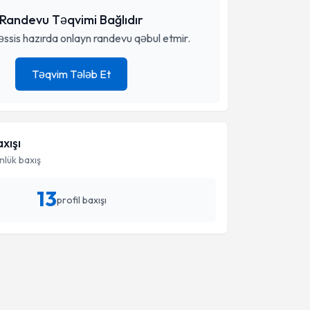
Randevu Təqvimi Bağlıdır
ssis hazırda onlayn randevu qəbul etmir.
Təqvim Tələb Et
axışı
lük baxış
13
profil baxışı