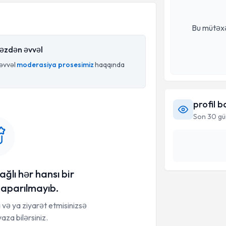
Bu mütəxə
rməzdən əvvəl
 əvvəl
moderasiya prosesimiz
haqqında
profil b
Son 30 gün
ağlı hər hansı bir
aparılmayıb.
a və ya ziyarət etmisinizsə
yaza bilərsiniz.