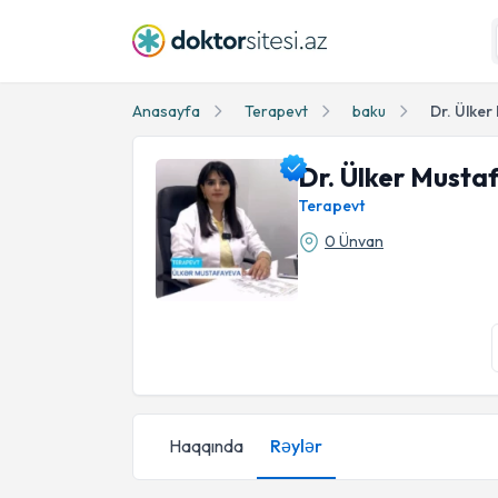
Anasayfa
Terapevt
baku
Dr. Ülke
Dr. Ülker Musta
Terapevt
0 Ünvan
Dr. Ülker Mustafayeva Profil Fotosu
Haqqında
Rəylər