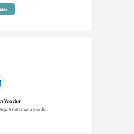
Ekle
ə Yoxdur
məqalə məzmunu yoxdur.