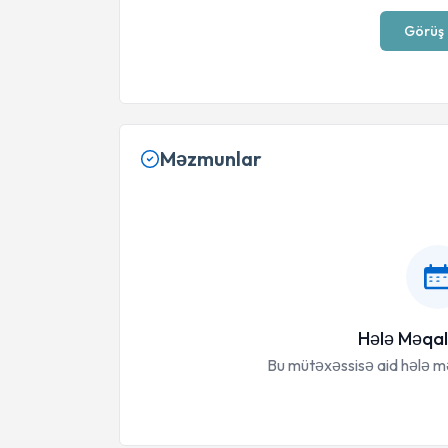
Görüş 
Məzmunlar
Hələ Məqal
Bu mütəxəssisə aid hələ 