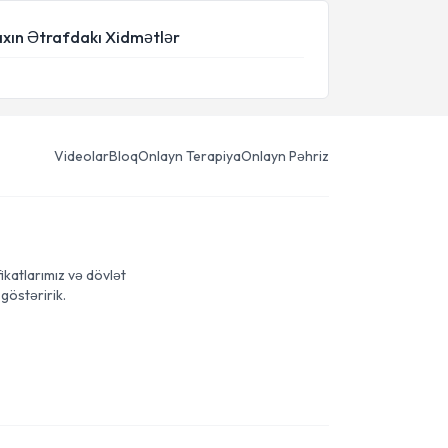
axın Ətrafdakı Xidmətlər
Videolar
Bloq
Onlayn Terapiya
Onlayn Pəhriz
ikatlarımız və dövlət
göstəririk.