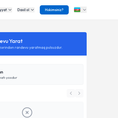
yyat
Daxil ol
Həkimsiniz?
evu Yarat
üzərindən randevu yaratmaq pulsuzdur.
an
atı yoxdur