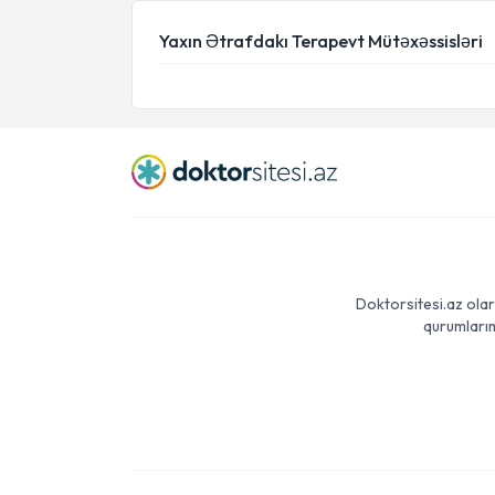
Yaxın Ətrafdakı Terapevt Mütəxəssisləri
Doktorsitesi.az olar
qurumlarım