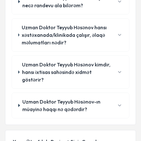
necə randevu ala bilərəm?
Uzman Doktor Teyyub Həsənov hansı
xəstəxanada/klinikada çalışır, əlaqə
məlumatları nədir?
Uzman Doktor Teyyub Həsənov kimdir,
hansı ixtisas sahəsində xidmət
göstərir?
Uzman Doktor Teyyub Həsənov-ın
müayinə haqqı nə qədərdir?