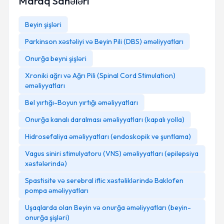
Maraq Sahələri
Beyin şişləri
Parkinson xəstəliyi və Beyin Pili (DBS) əməliyyatları
Onurğa beyni şişləri
Xroniki ağrı və Ağrı Pili (Spinal Cord Stimulation)
əməliyyatları
Bel yırtığı-Boyun yırtığı əməliyyatları
Onurğa kanalı daralması əməliyyatları (kapalı yolla)
Hidrosefaliya əməliyyatları (endoskopik ve şuntlama)
Vagus siniri stimulyatoru (VNS) əməliyyatları (epilepsiya
xəstələrində)
Spastisite və serebral iflic xəstəliklərində Baklofen
pompa əməliyyatları
Uşaqlarda olan Beyin və onurğa əməliyyatları (beyin-
onurğa şişləri)