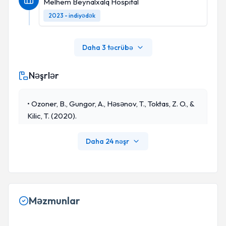
Melhem Beynalxalq Hospital
2023 - indiyədək
Daha 3 təcrübə
Nəşrlər
• Ozoner, B., Gungor, A., Həsənov, T., Toktas, Z. O., &
Kilic, T. (2020).
Daha 24 nəşr
Məzmunlar