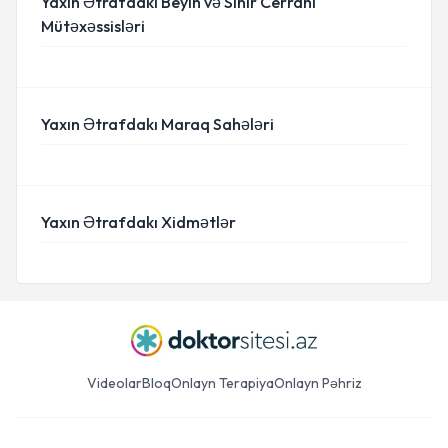
Yaxın Ətrafdakı Beyin və Sinir Cerrahı
Mütəxəssisləri
Yaxın Ətrafdakı Maraq Sahələri
Yaxın Ətrafdakı Xidmətlər
Videolar
Bloq
Onlayn Terapiya
Onlayn Pəhriz