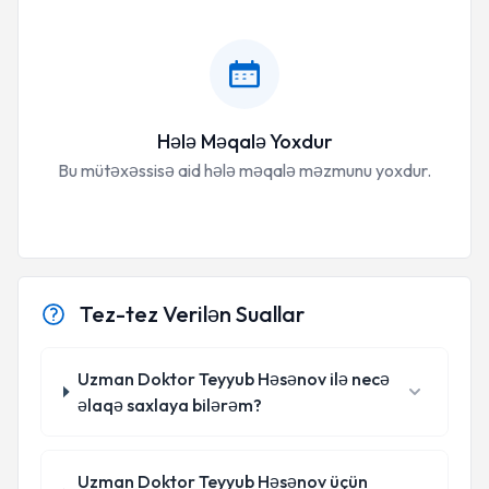
Hələ Məqalə Yoxdur
Bu mütəxəssisə aid hələ məqalə məzmunu yoxdur.
Tez-tez Verilən Suallar
Uzman Doktor Teyyub Həsənov ilə necə
əlaqə saxlaya bilərəm?
Uzman Doktor Teyyub Həsənov üçün