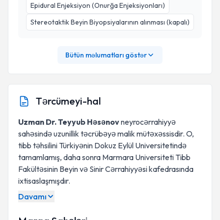
Epidural Enjeksiyon (Onurğa Enjeksiyonları)
⁠Stereotaktik Beyin Biyopsiyalarının alınması (kapalı)
Bütün məlumatları göstər
Tərcümeyi-hal
Uzman Dr. Teyyub Həsənov
neyrocərrahiyyə
sahəsində uzunillik təcrübəyə malik mütəxəssisdir. O,
tibb təhsilini Türkiyənin Dokuz Eylül Universitetində
tamamlamış, daha sonra Marmara Universiteti Tibb
Fakültəsinin Beyin və Sinir Cərrahiyyəsi kafedrasında
ixtisaslaşmışdır.
Davamı