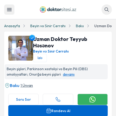
Axtar
Anasayfa
Beyin və Sinir Cerrahı
Baku
Uzman Dokto
Uzman Doktor Teyyub
Həsənov
Beyin və Sinir Cerrahı
İzlə
Uzman Doktor Teyyub Həsənov Profil Fotosu
Beyin şişləri, Parkinson xəstəliyi və Beyin Pili (DBS)
əməliyyatları, Onurğa beyni şişləri
devamı
Baku
1 Ünvan
Soru Sor
Randevu Al