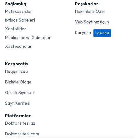
Sağlamlıq
Peşəkarlar
Mütəxəssislər
Həkimlərə Özəl
İxtisas Sahələri
Veb Saytınız üçün
Xəstəliklər
Karyera
İşə Qəbul
Müalicələr və Xidmətlər
Xəstəxanalar
Korporativ
Haqqımızda
Bizimlə Əlaqə
Gizlilik Siyasəti
Sayt Xəritəsi
Platformlar
Doktorsitesi.az
Doktorsitesi.com