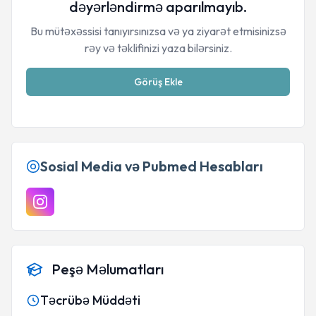
dəyərləndirmə aparılmayıb.
Bu mütəxəssisi tanıyırsınızsa və ya ziyarət etmisinizsə
rəy və təklifinizi yaza bilərsiniz.
Görüş Ekle
Sosial Media və Pubmed Hesabları
Peşə Məlumatları
Təcrübə Müddəti