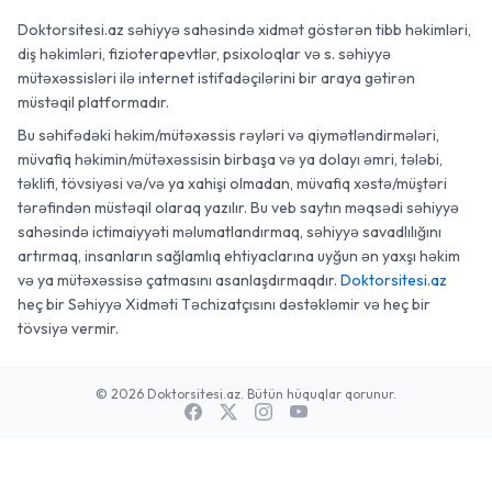
Doktorsitesi.az səhiyyə sahəsində xidmət göstərən tibb həkimləri,
diş həkimləri, fizioterapevtlər, psixoloqlar və s. səhiyyə
mütəxəssisləri ilə internet istifadəçilərini bir araya gətirən
müstəqil platformadır.
Bu səhifədəki həkim/mütəxəssis rəyləri və qiymətləndirmələri,
müvafiq həkimin/mütəxəssisin birbaşa və ya dolayı əmri, tələbi,
təklifi, tövsiyəsi və/və ya xahişi olmadan, müvafiq xəstə/müştəri
tərəfindən müstəqil olaraq yazılır. Bu veb saytın məqsədi səhiyyə
sahəsində ictimaiyyəti məlumatlandırmaq, səhiyyə savadlılığını
artırmaq, insanların sağlamlıq ehtiyaclarına uyğun ən yaxşı həkim
və ya mütəxəssisə çatmasını asanlaşdırmaqdır.
Doktorsitesi.az
heç bir Səhiyyə Xidməti Təchizatçısını dəstəkləmir və heç bir
tövsiyə vermir.
© 2026 Doktorsitesi.az. Bütün hüquqlar qorunur.