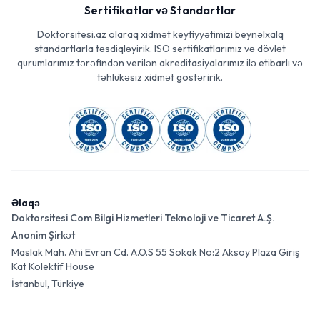
Sertifikatlar və Standartlar
Doktorsitesi.az olaraq xidmət keyfiyyətimizi beynəlxalq
standartlarla təsdiqləyirik. ISO sertifikatlarımız və dövlət
qurumlarımız tərəfindən verilən akreditasiyalarımız ilə etibarlı və
təhlükəsiz xidmət göstəririk.
Əlaqə
Doktorsitesi Com Bilgi Hizmetleri Teknoloji ve Ticaret A.Ş.
Anonim Şirkət
Maslak Mah. Ahi Evran Cd. A.O.S 55 Sokak No:2 Aksoy Plaza Giriş
Kat Kolektif House
İstanbul, Türkiye