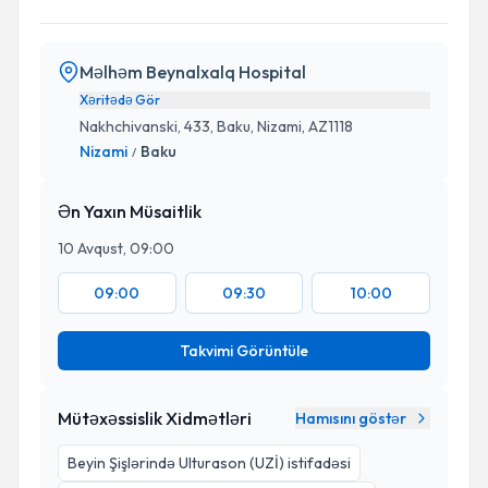
Məlhəm Beynalxalq Hospital
Xəritədə Gör
Nakhchivanski, 433, Baku, Nizami, AZ1118
Nizami
Baku
/
Ən Yaxın Müsaitlik
10 Avqust, 09:00
09:00
09:30
10:00
Takvimi Görüntüle
Mütəxəssislik Xidmətləri
Hamısını göstər
⁠Beyin Şişlərində Ulturason (UZİ) istifadəsi