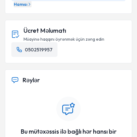
Hamısı
Ücret Məlumatı
Müayinə haqqını öyrənmək üçün zəng edin
0502519957
Rəylər
Bu mütəxəssis ilə bağlı hər hansı bir