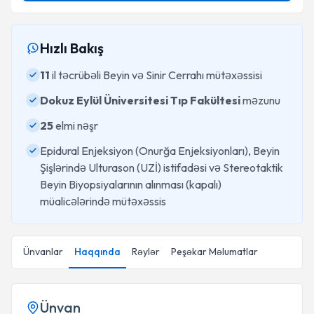
Hızlı Bakış
11
il təcrübəli Beyin və Sinir Cerrahı mütəxəssisi
Dokuz Eylül Üniversitesi Tıp Fakültesi
məzunu
25
elmi nəşr
Epidural Enjeksiyon (Onurğa Enjeksiyonları), ⁠Beyin
Şişlərində Ulturason (UZİ) istifadəsi və ⁠Stereotaktik
Beyin Biyopsiyalarının alınması (kapalı)
müalicələrində mütəxəssis
Ünvanlar
Haqqında
Rəylər
Peşəkar Məlumatlar
Ünvan