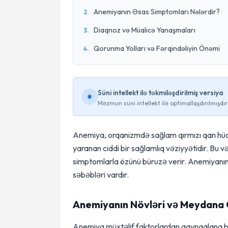
Anemiyanın Əsas Simptomları Nələrdir?
2
.
Diaqnoz və Müalicə Yanaşmaları
3
.
Qorunma Yolları və Fərqindəliyin Önəmi
4
.
Süni intellekt ilə təkmiləşdirilmiş versiya
Məzmun süni intellekt ilə optimallaşdırılmışdır
Anemiya, orqanizmdə sağlam qırmızı qan hüc
yaranan ciddi bir sağlamlıq vəziyyətidir. Bu v
simptomlarla özünü büruzə verir. Anemiyanın
səbəbləri vardır.
Anemiyanın Növləri və Meydana 
Anemiya müxtəlif faktorlardan qaynaqlana bil