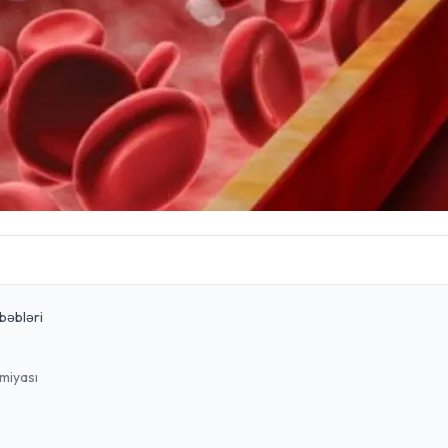
bəbləri
miyası