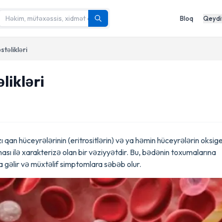
Bloq
Qeydi
təlikləri
likləri
qan hüceyrələrinin (eritrositlərin) və ya həmin hüceyrələrin oksig
ı ilə xarakterizə olan bir vəziyyətdir. Bu, bədənin toxumalarına
a gəlir və müxtəlif simptomlara səbəb olur.