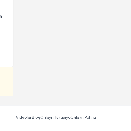
an
Videolar
Bloq
Onlayn Terapiya
Onlayn Pəhriz