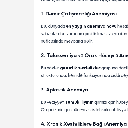
1. Dəmir Çatışmazlığı Anemiyası
Bu, dünyada
ən yaygın anemiya növü
hesab
səbəblərdən yaranan qan itirilməsi və ya də
nəticəsində meydana gəlir.
2. Talassemiya və Orak Hüceyrə An
Bu növlər
genetik xəstəliklər
qrupuna daxil
strukturunda, həm də funksiyasında ciddi dəyi
3. Aplastik Anemiya
Bu vəziyyət,
sümük iliyinin
qırmızı qan hüceyr
Orqanizmin qan hüceyrəsi istehsalı qabiliyyəti
4. Xronik Xəstəliklərə Bağlı Anemiya