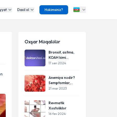
yyat
Daxil ol
Həkimsiniz?
Oxşar Məqalələr
Bronxit, astma,
KOAH kimi
tənəffüs
17 sen 2024
xəstəlikləri
en
Anemiya nədir?
Semptomlar,
səbəblər və
21 mar 2023
müalicə
anemiyanın
Revmatik
növləri və onun
Xəstəliklər
qarşısının
alınması yolları
16 fev 2024