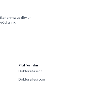
ikatlarımız və dövlət
göstəririk.
Platformlar
Doktorsitesi.az
Doktorsitesi.com