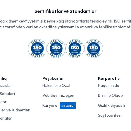
Sertifikatlar və Standartlar
aq xidmət keyfiyyətimizi beynəlxalq standartlarla təsdiqləyirik. ISO sertif
ız tərəfindən verilən akreditasiyalarımız ilə etibarlı və təhlükəsiz xidmət 
mlıq
Peşəkarlar
Korporativ
ssislər
Həkimlərə Özəl
Haqqımızda
 Sahələri
Veb Saytınız üçün
Bizimlə Əlaqə
klər
Karyera
Gizlilik Siyasəti
İşə Qəbul
ələr və Xidmətlər
Sayt Xəritəsi
analar