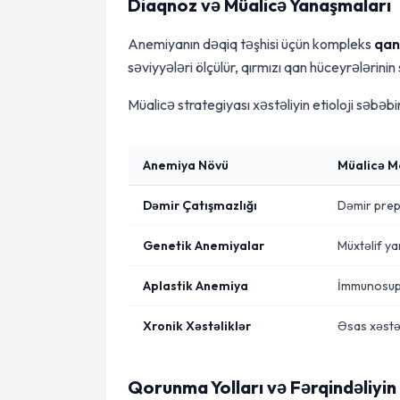
Diaqnoz və Müalicə Yanaşmaları
Anemiyanın dəqiq təşhisi üçün kompleks
qan
səviyyələri ölçülür, qırmızı qan hüceyrələrinin 
Müalicə strategiyası xəstəliyin etioloji səbəb
Anemiya Növü
Müalicə 
Dəmir Çatışmazlığı
Dəmir prep
Genetik Anemiyalar
Müxtəlif y
Aplastik Anemiya
İmmunosupr
Xronik Xəstəliklər
Əsas xəstəl
Qorunma Yolları və Fərqindəliyi