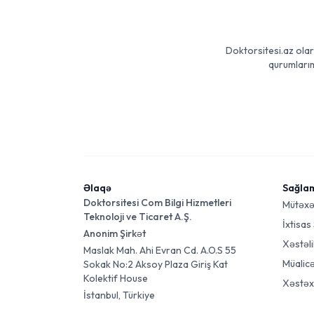
Doktorsitesi.az olar
qurumlarım
Əlaqə
Sağla
Doktorsitesi Com Bilgi Hizmetleri
Mütəxə
Teknoloji ve Ticaret A.Ş.
İxtisas
Anonim Şirkət
Xəstəli
Maslak Mah. Ahi Evran Cd. A.O.S 55
Müalic
Sokak No:2 Aksoy Plaza Giriş Kat
Kolektif House
Xəstəx
İstanbul, Türkiye