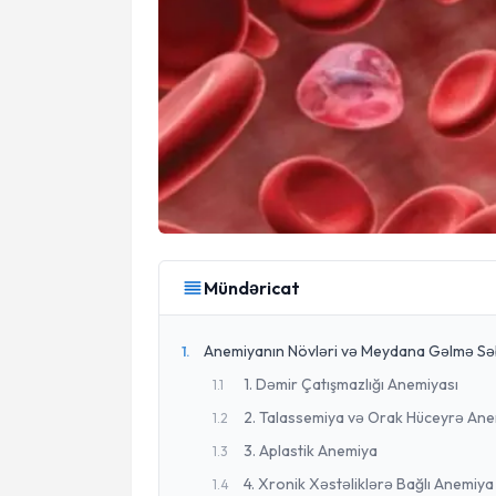
Mündəricat
Anemiyanın Növləri və Meydana Gəlmə Sə
1
.
1. Dəmir Çatışmazlığı Anemiyası
1
.
1
2. Talassemiya və Orak Hüceyrə Ane
1
.
2
3. Aplastik Anemiya
1
.
3
4. Xronik Xəstəliklərə Bağlı Anemiya
1
.
4