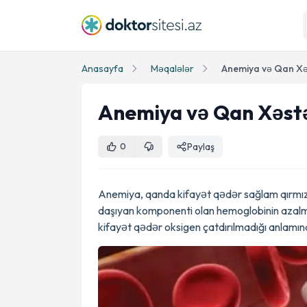
Anasayfa
Məqalələr
Anemiya və Qan Xəs
Anemiya və Qan Xəstə
Paylaş
0
Anemiya, qanda kifayət qədər sağlam qırmızı 
daşıyan komponenti olan hemoglobinin azalmas
kifayət qədər oksigen çatdırılmadığı anlamın