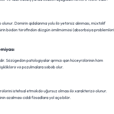
 olunur. Dəmirin qidalanma yolu ilə yetərsiz alınması, müxtəlif
mirin bədən tərəfindən düzgün əmilməməsi (absorbsiya problemləri
emiyası
dir. Sözügedən patologiyalar qırmızı qan hüceyrələrinin həm
şikliklərə və pozulmalara səbəb olur.
ələrini istehsal etməkdə uğursuz olması ilə xarakterizə olunur.
nin azalması ciddi fəsadlara yol aça bilər.