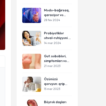
Mədə-bağırsaq,
qaraciyər və
böyrək xəstəlikləri
28 fev 2024
Probiyotiklər
əhval-ruhiyyəni və
beyinin işini
14 mar 2024
yaxşılaşdırır
Gut: səbəbləri,
simptomları və
müalicələri-
21 mar 2023
sağlam həyat
tərzi tövsiyələri
Özünüzü
qoruyun: qrip
simptomları,
15 mar 2023
müalicə və
peyvəndlər
Böyrək daşları
haqqında nə