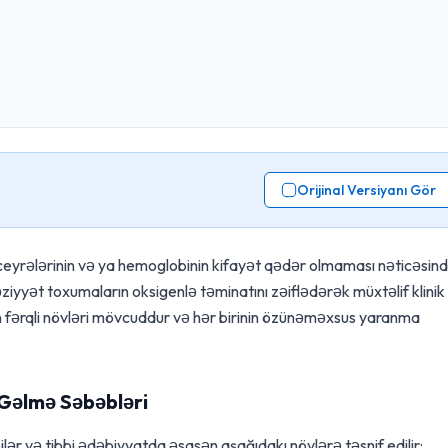
Orijinal Versiyanı Gör
eyrələrinin və ya hemoglobinin kifayət qədər olmaması nəticəsin
əziyyət toxumaların oksigenlə təminatını zəiflədərək müxtəlif klinik
 fərqli növləri mövcuddur və hər birinin özünəməxsus yaranma
Gəlmə Səbəbləri
ər və tibbi ədəbiyyatda əsasən aşağıdakı növlərə təsnif edilir: