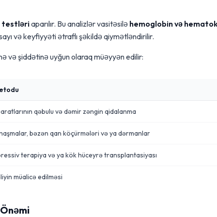
 testləri
aparılır. Bu analizlər vasitəsilə
hemoglobin və hematok
sayı və keyfiyyəti ətraflı şəkildə qiymətləndirilir.
inə və şiddətinə uyğun olaraq müəyyən edilir:
Metodu
aratlarının qəbulu və dəmir zəngin qidalanma
anaşmalar, bəzən qan köçürmələri və ya dərmanlar
essiv terapiya və ya kök hüceyrə transplantasiyası
iyin müalicə edilməsi
n Önəmi