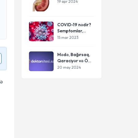
bilmək lazımdır
19 apr 2024
COVID-19 nədir?
Semptomlar,
profilaktika
15 mar 2023
üsulları və müalicə
variantları
Mədə, Bağırsaq,
haqqında ən son
Qaraciyər və Öd
məlumatlar
kisəsi Xəstəlikləri
20 may 2024
də