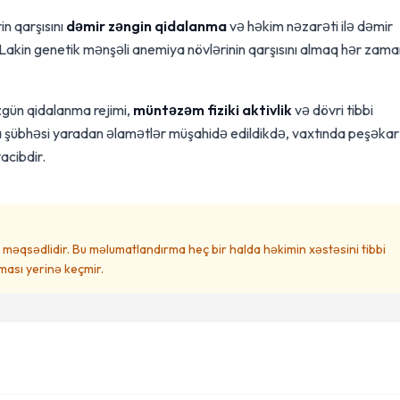
in qarşısını
dəmir zəngin qidalanma
və həkim nəzarəti ilə dəmir
Lakin genetik mənşəli anemiya növlərinin qarşısını almaq hər zam
gün qidalanma rejimi,
müntəzəm fiziki aktivlik
və dövri tibbi
übhəsi yaradan əlamətlər müşahidə edildikdə, vaxtında peşəkar
acibdir.
məqsədlidir. Bu məlumatlandırma heç bir halda həkimin xəstəsini tibbi
ası yerinə keçmir.