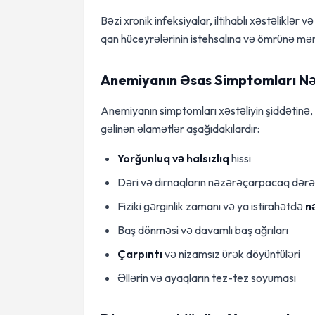
Bəzi xronik infeksiyalar, iltihablı xəstəliklər v
qan hüceyrələrinin istehsalına və ömrünə mən
Anemiyanın Əsas Simptomları Nə
Anemiyanın simptomları xəstəliyin şiddətinə, n
gəlinən əlamətlər aşağıdakılardır:
Yorğunluq və halsızlıq
hissi
Dəri və dırnaqların nəzərəçarpacaq də
Fiziki gərginlik zamanı və ya istirahətdə
n
Baş dönməsi və davamlı baş ağrıları
Çarpıntı
və nizamsız ürək döyüntüləri
Əllərin və ayaqların tez-tez soyuması