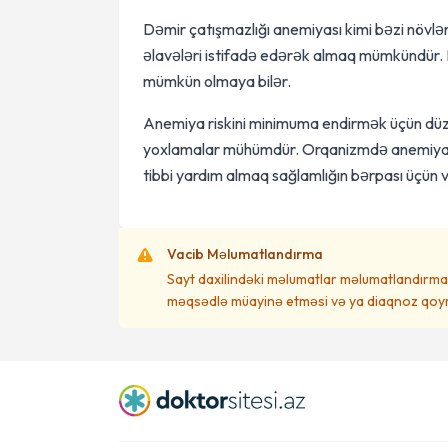
Dəmir çatışmazlığı anemiyası kimi bəzi növlər
əlavələri istifadə edərək almaq mümkündür. 
mümkün olmaya bilər.
Anemiya riskini minimuma endirmək üçün düz
yoxlamalar mühümdür. Orqanizmdə anemiya ş
tibbi yardım almaq sağlamlığın bərpası üçün v
Vacib Məlumatlandırma
Sayt daxilindəki məlumatlar məlumatlandırma 
məqsədlə müayinə etməsi və ya diaqnoz qoym