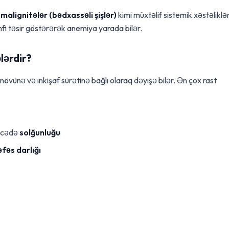
ə
malignitələr (bədxassəli şişlər)
kimi müxtəlif sistemik xəstəliklə
fi təsir göstərərək anemiya yarada bilər.
lərdir?
övünə və inkişaf sürətinə bağlı olaraq dəyişə bilər. Ən çox rast
rəcədə
solğunluğu
əfəs darlığı