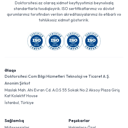
Doktorsitesi.az olaraq xidmət keyfiyyətimizi beynəlxalq
standartlarla təsdiqləyirik. ISO sertifikatlarımız və dövlət
qurumlarımız tərəfindən verilən akreditasiyalarımız ilə etibarlı və
təhlükəsiz xidmət göstəririk.
Əlaqə
Doktorsitesi Com Bilgi Hizmetleri Teknoloji ve Ticaret A.Ş.
Anonim Şirkət
Maslak Mah. Ahi Evran Cd. A.O.S 55 Sokak No:2 Aksoy Plaza Giriş
Kat Kolektif House
İstanbul, Türkiye
Sağlamlıq
Peşəkarlar
Mütəxəssislər
Həkimlərə Özəl