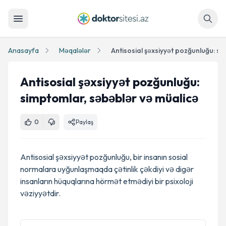
Axtar
Anasayfa
Məqalələr
Antisosial şəxsiyyət pozğunluğu:
simptomlar, səbəblər və müalicə
0
Paylaş
Antisosial şəxsiyyət pozğunluğu, bir insanın sosial
normalara uyğunlaşmaqda çətinlik çəkdiyi və digər
insanların hüquqlarına hörmət etmədiyi bir psixoloji
vəziyyətdir.