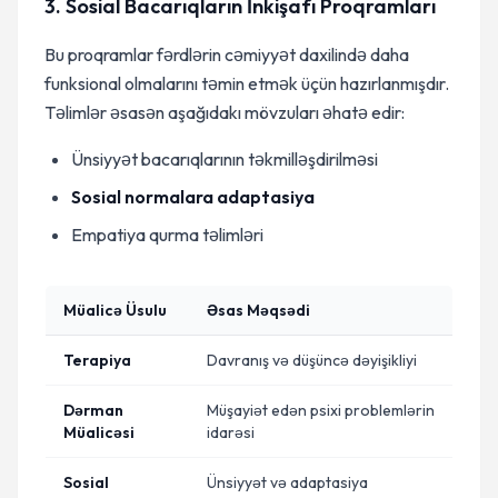
3. Sosial Bacarıqların İnkişafı Proqramları
Bu proqramlar fərdlərin cəmiyyət daxilində daha
funksional olmalarını təmin etmək üçün hazırlanmışdır.
Təlimlər əsasən aşağıdakı mövzuları əhatə edir:
Ünsiyyət bacarıqlarının təkmilləşdirilməsi
Sosial normalara adaptasiya
Empatiya qurma təlimləri
Müalicə Üsulu
Əsas Məqsədi
Terapiya
Davranış və düşüncə dəyişikliyi
Dərman
Müşayiət edən psixi problemlərin
Müalicəsi
idarəsi
Sosial
Ünsiyyət və adaptasiya