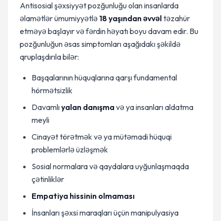
Antisosial şəxsiyyət pozğunluğu olan insanlarda
əlamətlər ümumiyyətlə
18 yaşından əvvəl
təzahür
etməyə başlayır və fərdin həyatı boyu davam edir. Bu
pozğunluğun əsas simptomları aşağıdakı şəkildə
qruplaşdırıla bilər:
Başqalarının hüquqlarına qarşı fundamental
hörmətsizlik
Davamlı
yalan danışma
və ya insanları aldatma
meyli
Cinayət törətmək və ya mütəmadi hüquqi
problemlərlə üzləşmək
Sosial normalara və qaydalara uyğunlaşmaqda
çətinliklər
Empatiya hissinin olmaması
İnsanları şəxsi maraqları üçün manipulyasiya