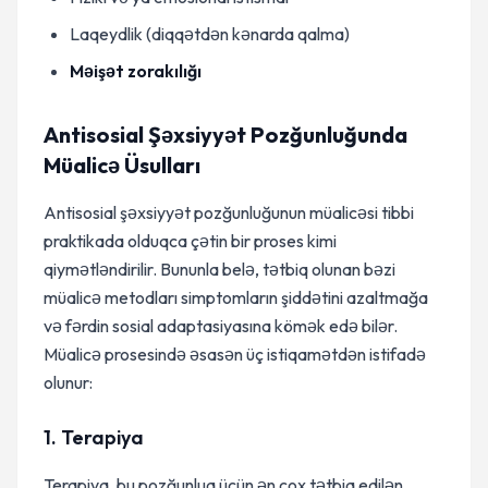
Laqeydlik (diqqətdən kənarda qalma)
Məişət zorakılığı
Antisosial Şəxsiyyət Pozğunluğunda
Müalicə Üsulları
Antisosial şəxsiyyət pozğunluğunun müalicəsi tibbi
praktikada olduqca çətin bir proses kimi
qiymətləndirilir. Bununla belə, tətbiq olunan bəzi
müalicə metodları simptomların şiddətini azaltmağa
və fərdin sosial adaptasiyasına kömək edə bilər.
Müalicə prosesində əsasən üç istiqamətdən istifadə
olunur:
1. Terapiya
Terapiya, bu pozğunluq üçün ən çox tətbiq edilən