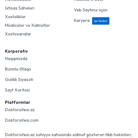
İxtisas Sahələri
Veb Saytınız üçün
Xəstəliklər
Karyera
İşə Qəbul
Müalicələr və Xidmətlər
Xəstəxanalar
Korporativ
Haqqımızda
Bizimlə Əlaqə
Gizlilik Siyasəti
Sayt Xəritəsi
Platformlar
Doktorsitesi.az
Doktorsitesi.com
Doktorsitesi.az səhiyyə sahəsində xidmət göstərən tibb həkimləri,