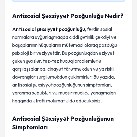
Antisosial Şəxsiyyət Pozğunluğu Nədir?
Antisosial şəxsiyyət pozğunluğu
, fərdin sosial
normalara uyğunlaşmaqda ciddi çətinlik çəkdiyi və
başqalarının hüquqlarını mütəmadi olaraq pozduğu
psixoloji bir vəziyyətdir. Bu pozğunluqdan əziyyət
çəkən şəxslər, tez-tez hüquqi problemlərlə
qarşılaşsalar da, cinayət törətməkdən və ya riskli
davranışlar sərgiləməkdən çəkinmirlər. Bu yazıda,
antisosial şəxsiyyət pozğunluğunun simptomları,
yaranma səbəbləri və müasir müalicə yanaşmaları
haqqında ətraflı məlumat əldə edəcəksiniz.
Antisosial Şəxsiyyət Pozğunluğunun
Simptomları