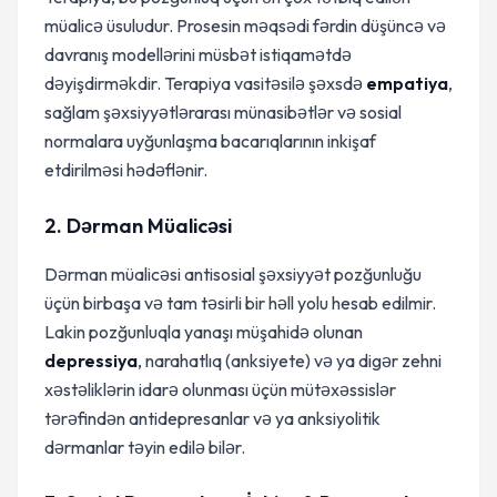
müalicə üsuludur. Prosesin məqsədi fərdin düşüncə və
davranış modellərini müsbət istiqamətdə
dəyişdirməkdir. Terapiya vasitəsilə şəxsdə
empatiya
,
sağlam şəxsiyyətlərarası münasibətlər və sosial
normalara uyğunlaşma bacarıqlarının inkişaf
etdirilməsi hədəflənir.
2. Dərman Müalicəsi
Dərman müalicəsi antisosial şəxsiyyət pozğunluğu
üçün birbaşa və tam təsirli bir həll yolu hesab edilmir.
Lakin pozğunluqla yanaşı müşahidə olunan
depressiya
, narahatlıq (anksiyete) və ya digər zehni
xəstəliklərin idarə olunması üçün mütəxəssislər
tərəfindən antidepresanlar və ya anksiyolitik
dərmanlar təyin edilə bilər.