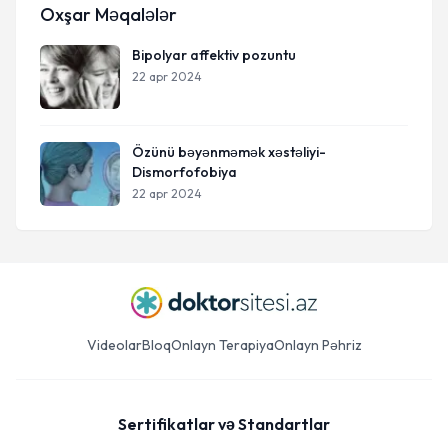
Oxşar Məqalələr
Bipolyar affektiv pozuntu
22 apr 2024
Özünü bəyənməmək xəstəliyi-
Dismorfofobiya
22 apr 2024
Videolar
Bloq
Onlayn Terapiya
Onlayn Pəhriz
Sertifikatlar və Standartlar