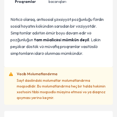
Proqramlar
bacarıqları
Nəticə olaraq, antisosial şəxsiyyət pozğunluğu fərdin
sosial həyatını kökündən sarsıdan bir vəziyyətdir.
Simptomlar adətən ömür boyu davam edir və
pozğunluğun
tam müalicəsi mümkün deyil
. Lakin
peşəkar dəstək və müvafiq proqramlar vasitəsilə
simptomların idarə olunması mümkündür.
Vacib Məlumatlandırma
Sayt daxilindəki məlumatlar məlumatlandırma
məqsədlidir. Bu məlumatlandırma heç bir halda həkimin
xəstəsini tibbi məqsədlə müayinə etməsi və ya diaqnoz
qoyması yerinə keçmir.