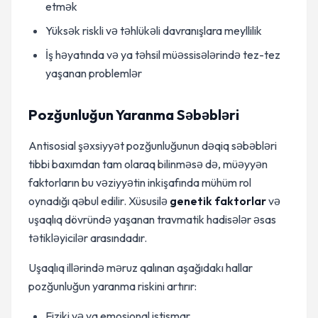
etmək
Yüksək riskli və təhlükəli davranışlara meyllilik
İş həyatında və ya təhsil müəssisələrində tez-tez
yaşanan problemlər
Pozğunluğun Yaranma Səbəbləri
Antisosial şəxsiyyət pozğunluğunun dəqiq səbəbləri
tibbi baxımdan tam olaraq bilinməsə də, müəyyən
faktorların bu vəziyyətin inkişafında mühüm rol
oynadığı qəbul edilir. Xüsusilə
genetik faktorlar
və
uşaqlıq dövründə yaşanan travmatik hadisələr əsas
tətikləyicilər arasındadır.
Uşaqlıq illərində məruz qalınan aşağıdakı hallar
pozğunluğun yaranma riskini artırır:
Fiziki və ya emosional istismar