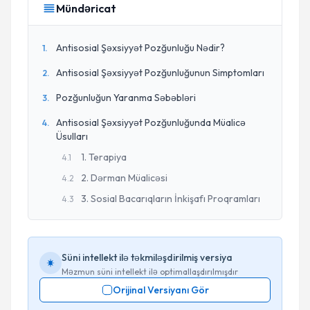
Mündəricat
Antisosial Şəxsiyyət Pozğunluğu Nədir?
1
.
Antisosial Şəxsiyyət Pozğunluğunun Simptomları
2
.
Pozğunluğun Yaranma Səbəbləri
3
.
Antisosial Şəxsiyyət Pozğunluğunda Müalicə
4
.
Üsulları
1. Terapiya
4
.
1
2. Dərman Müalicəsi
4
.
2
3. Sosial Bacarıqların İnkişafı Proqramları
4
.
3
Süni intellekt ilə təkmiləşdirilmiş versiya
Məzmun süni intellekt ilə optimallaşdırılmışdır
Orijinal Versiyanı Gör