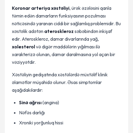
Koronar arteriya xəstəliyi
, ürək əzələsini qanla
təmin edən damarların funksiyasının pozulması
nəticəsində yaranan ciddi bir sağlamlıq problemidir. Bu
xəstəlik adətən
ateroskleroz
səbəbindən inkişaf
edir. Ateroskleroz, damar divarlarında yağ,
xolesterol
və digər maddələrin yığılması ilə
xarakterizə olunan, damar daralmasına yol açan bir
vəziyyətdir.
Xəstəliyin gedişatında xəstələrdə müxtəlif klinik
əlamətlər müşahidə olunur. Əsas simptomlar
aşağıdakılardır:
Sinə ağrısı
(angina)
Nəfəs darlığı
Xroniki yorğunluq hissi