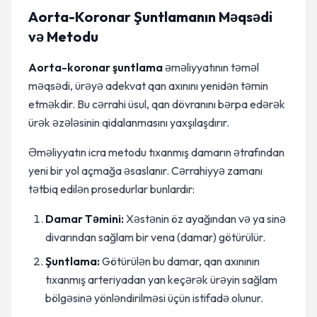
Aorta-Koronar Şuntlamanın Məqsədi
və Metodu
Aorta-koronar şuntlama
əməliyyatının təməl
məqsədi, ürəyə adekvat qan axınını yenidən təmin
etməkdir. Bu cərrahi üsul, qan dövranını bərpa edərək
ürək əzələsinin qidalanmasını yaxşılaşdırır.
Əməliyyatın icra metodu tıxanmış damarın ətrafından
yeni bir yol açmağa əsaslanır. Cərrahiyyə zamanı
tətbiq edilən prosedurlar bunlardır:
Damar Təmini:
Xəstənin öz ayağından və ya sinə
divarından sağlam bir vena (damar) götürülür.
Şuntlama:
Götürülən bu damar, qan axınının
tıxanmış arteriyadan yan keçərək ürəyin sağlam
bölgəsinə yönləndirilməsi üçün istifadə olunur.