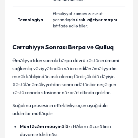
Əməliyyat zamanı zərurət
Texnologiya
yarandıqda
ürək-ağciyər maşını
istifadə edilə bilər.
Cərrahiyyə Sonrası Bərpa və Qulluq
Əməliyyatdan sonrakı bərpa dövrü xəstənin ümumi
sağlamlıq vəziyyətindən və icra edilən əməliyyatın
mürəkkəbliyindən asılı olaraq fərdi şəkildə dəyişir.
Xəstələr əməliyyatdan sonra adətən bir neçə gün
xəstəxanada stasionar nəzarət altında qalırlar.
Sağalma prosesinin effektivliyi üçün aşağıdakı
addımlar mütləqdir:
Müntəzəm müayinələr:
Həkim nəzarətinin
davam etdirilməsi.