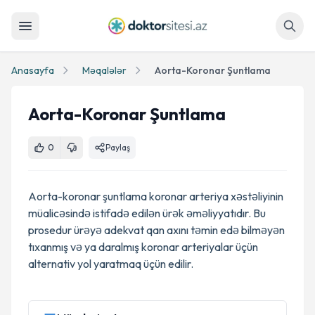
Axtar
Anasayfa
Məqalələr
Aorta-Koronar Şuntlama
Aorta-Koronar Şuntlama
0
Paylaş
Aorta-koronar şuntlama koronar arteriya xəstəliyinin
müalicəsində istifadə edilən ürək əməliyyatıdır. Bu
prosedur ürəyə adekvat qan axını təmin edə bilməyən
tıxanmış və ya daralmış koronar arteriyalar üçün
alternativ yol yaratmaq üçün edilir.