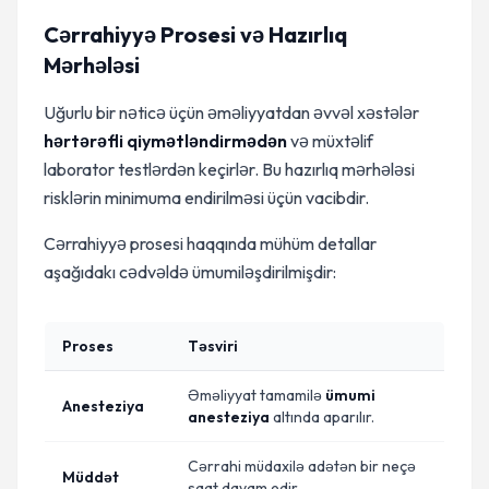
Cərrahiyyə Prosesi və Hazırlıq
Mərhələsi
Uğurlu bir nəticə üçün əməliyyatdan əvvəl xəstələr
hərtərəfli qiymətləndirmədən
və müxtəlif
laborator testlərdən keçirlər. Bu hazırlıq mərhələsi
risklərin minimuma endirilməsi üçün vacibdir.
Cərrahiyyə prosesi haqqında mühüm detallar
aşağıdakı cədvəldə ümumiləşdirilmişdir:
Proses
Təsviri
Əməliyyat tamamilə
ümumi
Anesteziya
anesteziya
altında aparılır.
Cərrahi müdaxilə adətən bir neçə
Müddət
saat davam edir.