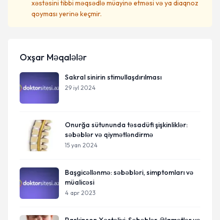
xəstəsini tibbi məqsədlə müayinə etməsi və ya diaqnoz
qoyması yerinə keçmir.
Oxşar Məqalələr
Sakral sinirin stimullaşdırılması
29 iyl 2024
Onurğa sütununda təsadüfi şişkinliklər:
səbəblər və qiymətləndirmə
15 yan 2024
Başgicəllənmə: səbəbləri, simptomları və
müalicəsi
4 apr 2023