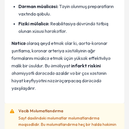
Dərman müalicəsi:
Təyin olunmuş preparatların
vaxtında qəbulu.
Fiziki mülalicə:
Reabilitasiya dövründə tətbiq
olunan xüsusi hərəkətlər.
Nəticə
olaraq qeyd etmək olar ki, aorta-koronar
şuntlama, koronar arteriya xəstəliyinin ağır
formalarını müalicə etmək üçün yüksək effektivliyə
malik bir üsuldur. Bu əməliyyat
infarkt riskini
əhəmiyyətli dərəcədə azaldır və bir çox xəstənin
həyat keyfiyyətini nəzərəçarpacaq dərəcədə
yaxşılaşdırır.
Vacib Məlumatlandırma
Sayt daxilindəki məlumatlar məlumatlandırma
məqsədlidir. Bu məlumatlandırma heç bir halda həkimin