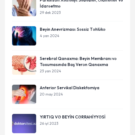
Parkinson Xəstəliyi: Səbəblər, Əlamətlər və
İdarəetmə
29 dek 2023
Beyin Anevrizması: Səssiz Təhlükə
4 yan 2024
Serebral Qanaxma: Beyin Membranı və
Toxumasında Baş Verən Qanaxma
23 yan 2024
Anterior Servikal Diskektomiya
20 may 2024
YIRTIQ VƏ BEYİN CƏRRAHİYYƏSİ
26 iyl 2023