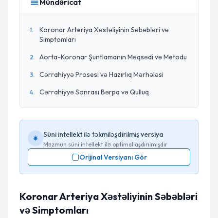
Mündəricat
Koronar Arteriya Xəstəliyinin Səbəbləri və
1
.
Simptomları
Aorta-Koronar Şuntlamanın Məqsədi və Metodu
2
.
Cərrahiyyə Prosesi və Hazırlıq Mərhələsi
3
.
Cərrahiyyə Sonrası Bərpa və Qulluq
4
.
Süni intellekt ilə təkmiləşdirilmiş versiya
Məzmun süni intellekt ilə optimallaşdırılmışdır
Orijinal Versiyanı Gör
Koronar Arteriya Xəstəliyinin Səbəbləri
və Simptomları