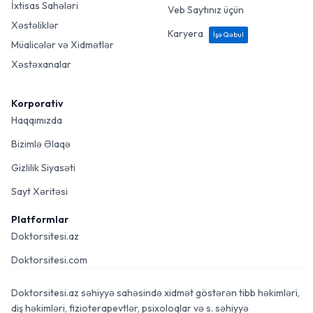
İxtisas Sahələri
Veb Saytınız üçün
Xəstəliklər
Karyera
İşə Qəbul
Müalicələr və Xidmətlər
Xəstəxanalar
Korporativ
Haqqımızda
Bizimlə Əlaqə
Gizlilik Siyasəti
Sayt Xəritəsi
Platformlar
Doktorsitesi.az
Doktorsitesi.com
Doktorsitesi.az səhiyyə sahəsində xidmət göstərən tibb həkimləri,
diş həkimləri, fizioterapevtlər, psixoloqlar və s. səhiyyə