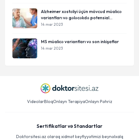
Alzheimer xəstəliyi üçün mövcud müalicə
variantları və gələcəkdə potensial
müalicələr
14 mar 2023
MS müalicə variantları və son inkişaflar
14 mar 2023
Videolar
Bloq
Onlayn Terapiya
Onlayn Pəhriz
Sertifikatlar və Standartlar
Doktorsitesi.az olaraq xidmət keyfiyyətimizi beynəlxalq