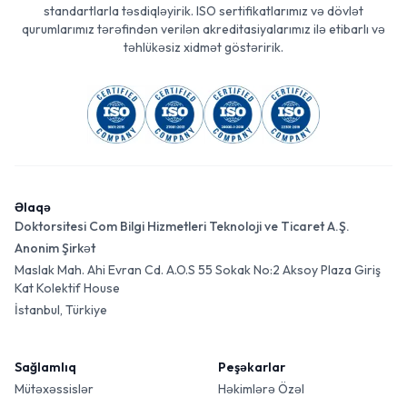
standartlarla təsdiqləyirik. ISO sertifikatlarımız və dövlət
qurumlarımız tərəfindən verilən akreditasiyalarımız ilə etibarlı və
təhlükəsiz xidmət göstəririk.
Əlaqə
Doktorsitesi Com Bilgi Hizmetleri Teknoloji ve Ticaret A.Ş.
Anonim Şirkət
Maslak Mah. Ahi Evran Cd. A.O.S 55 Sokak No:2 Aksoy Plaza Giriş
Kat Kolektif House
İstanbul, Türkiye
Sağlamlıq
Peşəkarlar
Mütəxəssislər
Həkimlərə Özəl