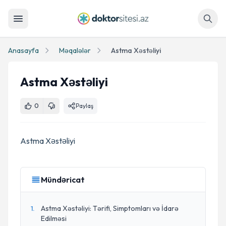
Axtar
Anasayfa
Məqalələr
Astma Xəstəliyi
Astma Xəstəliyi
0
Paylaş
Astma Xəstəliyi
Mündəricat
Astma Xəstəliyi: Tərifi, Simptomları və İdarə
1
.
Edilməsi