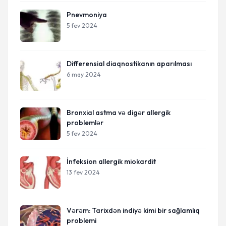
Pnevmoniya
5 fev 2024
Differensial diaqnostikanın aparılması
6 may 2024
Bronxial astma və digər allergik
problemlər
5 fev 2024
İnfeksion allergik miokardit
13 fev 2024
Vərəm: Tarixdən indiyə kimi bir sağlamlıq
problemi