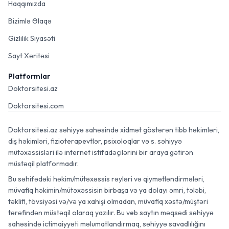
Haqqımızda
Bizimlə Əlaqə
Gizlilik Siyasəti
Sayt Xəritəsi
Platformlar
Doktorsitesi.az
Doktorsitesi.com
Doktorsitesi.az səhiyyə sahəsində xidmət göstərən tibb həkimləri,
diş həkimləri, fizioterapevtlər, psixoloqlar və s. səhiyyə
mütəxəssisləri ilə internet istifadəçilərini bir araya gətirən
müstəqil platformadır.
Bu səhifədəki həkim/mütəxəssis rəyləri və qiymətləndirmələri,
müvafiq həkimin/mütəxəssisin birbaşa və ya dolayı əmri, tələbi,
təklifi, tövsiyəsi və/və ya xahişi olmadan, müvafiq xəstə/müştəri
tərəfindən müstəqil olaraq yazılır. Bu veb saytın məqsədi səhiyyə
sahəsində ictimaiyyəti məlumatlandırmaq, səhiyyə savadlılığını