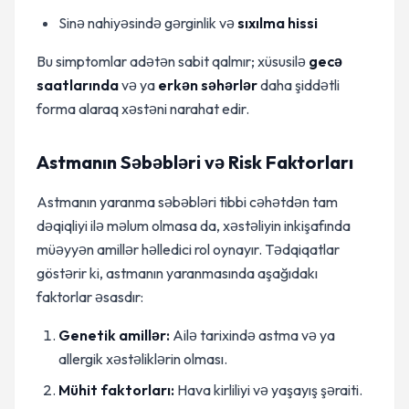
Sinə nahiyəsində gərginlik və
sıxılma hissi
Bu simptomlar adətən sabit qalmır; xüsusilə
gecə
saatlarında
və ya
erkən səhərlər
daha şiddətli
forma alaraq xəstəni narahat edir.
Astmanın Səbəbləri və Risk Faktorları
Astmanın yaranma səbəbləri tibbi cəhətdən tam
dəqiqliyi ilə məlum olmasa da, xəstəliyin inkişafında
müəyyən amillər həlledici rol oynayır. Tədqiqatlar
göstərir ki, astmanın yaranmasında aşağıdakı
faktorlar əsasdır:
Genetik amillər:
Ailə tarixində astma və ya
allergik xəstəliklərin olması.
Mühit faktorları:
Hava kirliliyi və yaşayış şəraiti.