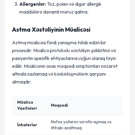
Allergenlər:
Toz, polen və digər allergik
maddələrə davamlı məruz qalma.
Astma Xəstəliyinin Müalicəsi
Astma müalicəsi fərdi yanaşma tələb edən bir
prosesdir. Müalicə protokolu xəstəliyin şiddətinə və
pasiyentin spesifik ehtiyaclarına uyğun olaraq təyin
edilir. Müalicənin əsas məqsədi simptomları nəzarət
altında saxlamaq və kəskinləşmələrin qarşısını
almaqdır.
Müalicə
Məqsədi
Vasitələri
Nəfəs yollarını sürətlə açmaq və
İnhalerlər
iltihabı azaltmaq