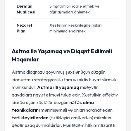
Dərman
Simptomları idarə etmək və
Müalicəsi
ağırlaşmaları önləmək
Nəzarət
Xəstəliyin kəskinləşmə riskini
Planı
minimuma endirmək
Astma ilə Yaşamaq və Diqqət Edilməli
Məqamlar
Astma diaqnozu qoyulmuş şəxslər üçün düzgün
idarəetmə strategiyası ilə tam və aktiv həyat sürmək
mümkündür.
Astma ilə yaşamaq
müəyyən
qaydalara riayət etməyi tələb edir. Xəstəliyin effektiv
idarəsi üçün xəstələr düzgün
nəfəs alma
texnikalarını
mənimsəməli və onları narahat edən
tetikleyicilerden
(tətikləyici amillərdən) mümkün
qədər uzaq durmalıdırlar. Müntəzəm həkim nəzarəti