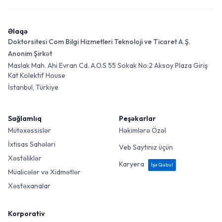
Əlaqə
Doktorsitesi Com Bilgi Hizmetleri Teknoloji ve Ticaret A.Ş.
Anonim Şirkət
Maslak Mah. Ahi Evran Cd. A.O.S 55 Sokak No:2 Aksoy Plaza Giriş
Kat Kolektif House
İstanbul, Türkiye
Sağlamlıq
Peşəkarlar
Mütəxəssislər
Həkimlərə Özəl
İxtisas Sahələri
Veb Saytınız üçün
Xəstəliklər
Karyera
İşə Qəbul
Müalicələr və Xidmətlər
Xəstəxanalar
Korporativ