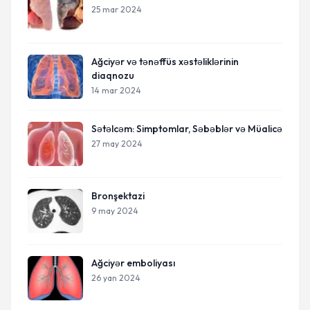
25 mar 2024
Ağciyər və tənəffüs xəstəliklərinin
diaqnozu
14 mar 2024
Sətəlcəm: Simptomlar, Səbəblər və Müalicə
27 may 2024
Bronşektazi
9 may 2024
Ağciyər emboliyası
26 yan 2024