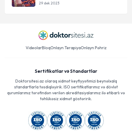
29 dek 2023
Videolar
Bloq
Onlayn Terapiya
Onlayn Pəhriz
Sertifikatlar və Standartlar
Doktorsitesi.az olaraq xidmət keyfiyyətimizi beynəlxalq
standartlarla təsdiqləyirik. ISO sertifikatlarımız və dövlət
qurumlarımız tərəfindən verilən akreditasiyalarımız ilə etibarlı və
təhlükəsiz xidmət göstəririk.