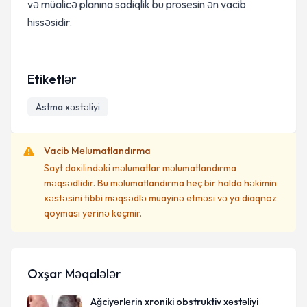
və müalicə planına sadiqlik bu prosesin ən vacib
hissəsidir.
Etiketlər
Astma xəstəliyi
Vacib Məlumatlandırma
Sayt daxilindəki məlumatlar məlumatlandırma
məqsədlidir. Bu məlumatlandırma heç bir halda həkimin
xəstəsini tibbi məqsədlə müayinə etməsi və ya diaqnoz
qoyması yerinə keçmir.
Oxşar Məqalələr
Ağciyərlərin xroniki obstruktiv xəstəliyi