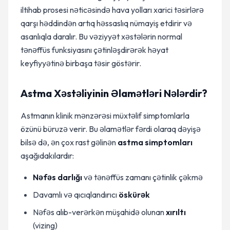
iltihab prosesi nəticəsində hava yolları xarici təsirlərə
qarşı həddindən artıq həssaslıq nümayiş etdirir və
asanlıqla daralır. Bu vəziyyət xəstələrin normal
tənəffüs funksiyasını çətinləşdirərək həyat
keyfiyyətinə birbaşa təsir göstərir.
Astma Xəstəliyinin Əlamətləri Nələrdir?
Astmanın klinik mənzərəsi müxtəlif simptomlarla
özünü büruzə verir. Bu əlamətlər fərdi olaraq dəyişə
bilsə də, ən çox rast gəlinən
astma simptomları
aşağıdakılardır:
Nəfəs darlığı
və tənəffüs zamanı çətinlik çəkmə
Davamlı və qıcıqlandırıcı
öskürək
Nəfəs alıb-verərkən müşahidə olunan
xırıltı
(vizing)