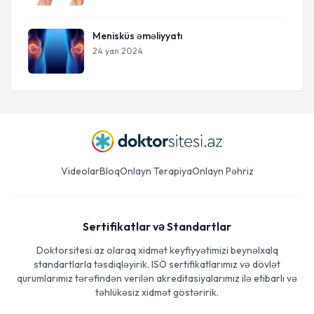
Menisküs əməliyyatı
24 yan 2024
Videolar
Bloq
Onlayn Terapiya
Onlayn Pəhriz
Sertifikatlar və Standartlar
Doktorsitesi.az olaraq xidmət keyfiyyətimizi beynəlxalq
standartlarla təsdiqləyirik. ISO sertifikatlarımız və dövlət
qurumlarımız tərəfindən verilən akreditasiyalarımız ilə etibarlı və
təhlükəsiz xidmət göstəririk.