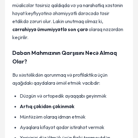
müalicələr təsirsiz qaldıqda və ya narahatlıq xəstənin
həyat keyfiyyətinə əhəmiyyətli dərəcədə təsir
etdikdə zəruri olur. Lakin unutmaq olmaz ki,
cərrahiyyə ümumiyyətlə son çarə
olaraq nəzərdən
keçirilir.
Daban Mahmızının Qarşısını Necə Almaq
Olar?
Bu xəstəlikdən qorunmaq və profilaktika üçün
aşağıdakı qaydalara əməl etmək vacibdir:
Düzgün və ortopedik ayaqqabı geyinmək
Artıq çəkidən çəkinmək
Müntəzəm olaraq idman etmək
Ayaqlara kifayət qədər istirahət vermək
Yerişinizi düzəltmək üçün fiziki terapevtdən