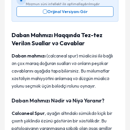
Məzmun süni intellekt ilə optimallaşdırılmışdır
Orijinal Versiyanı Gör
Daban Mahmızı Haqqında Tez-tez
Verilən Suallar və Cavablar
Daban mahmızı
(calcaneal spur) müalicəsi ilə bağlı
ən çox maraq doğuran sualları və onların peşəkar
cavablarını aşağıda tapa bilərsiniz. Bu məlumatlar
xəstəliyin mahiyyətini anlamaq və düzgün müalicə
yolunu seçmək üçün bələdçi rolunu oynayır.
Daban Mahmızı Nədir və Niyə Yaranır?
Calcaneal Spur
, ayağın altındakı sümükdə kiçik bir
çıxıntı şəklində özünü göstərən bir xəstəlikdir. Bu
patologiyanın yaranmasına səbəb olan əsas amillər