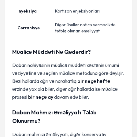
İnyeksiya
Kortizon enjeksiyonları
Digər üsullar nəticə vermədikdə
Cərrahiyyə
tətbiq olunan əməliyyat
Müalicə Müddəti Nə Qədərdir?
Daban nahiyəsinin müalicə müddəti xəstənin ümumi
vəziyyətinə və seçilən müalicə metoduna görə dəyişir.
Bəzi hallarda ağrı və narahatlıq
bir neçə həftə
ərzində yox ola bilər, digər ağır hallarda isə müalicə
prosesi
bir neçə ay
davam edə bilər.
Daban Mahmızı Əməliyyatı Tələb
Olunurmu?
Daban mahmızı əməliyyatı, digər konservativ