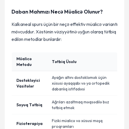
Daban Mahmızı Necə Müalicə Olunur?
Kalkaneal spurs üçün bir neçə effektiv müalicə variantı
mövcuddur. Xəstənin vəziyyətinə uyğun olaraq tətbiq
edilən metodlar bunlardır:
Müalicə
Tətbiq Üsulu
Metodu
Ayağın altını dəstəkləmək üçün
Dəstəkləyici
xüsusi ayaqqabı və ya ortopedik
Vasitələr
dabanlıq istifadəsi
Ağrıları azaltmaq məqsədilə buz
Soyuq Tətbiq
tətbiq etmək
Fiziki müalicə və xüsusi məşq
Fizioterapiya
proqramları