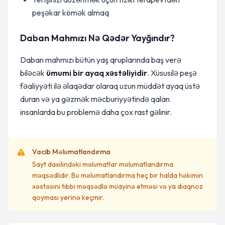
peşəkar kömək almaq
Daban Mahmızı Nə Qədər Yayğındır?
Daban mahmızı bütün yaş qruplarında baş verə
biləcək
ümumi bir ayaq xəstəliyidir
. Xüsusilə peşə
fəaliyyəti ilə əlaqədar olaraq uzun müddət ayaq üstə
duran və ya gəzmək məcburiyyətində qalan
insanlarda bu problemə daha çox rast gəlinir.
Vacib Məlumatlandırma
Sayt daxilindəki məlumatlar məlumatlandırma
məqsədlidir. Bu məlumatlandırma heç bir halda həkimin
xəstəsini tibbi məqsədlə müayinə etməsi və ya diaqnoz
qoyması yerinə keçmir.