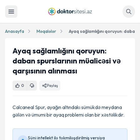
Axtar
Anasayfa
Məqalələr
Ayaq sağlamlığını qoruyun:
daban spurslarının müalicəsi və
qarşısının alınması
0
Paylaş
Calcaneal Spur, ayağın altındakı sümükdə meydana
gələn və ümumi bir ayaq problemi olan bir xəstəlikdir.
Süni intellekt ilə təkmiləşdirilmiş versiya