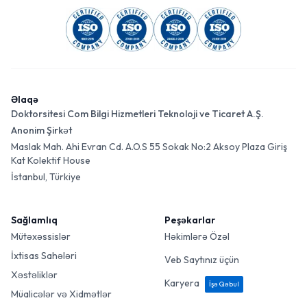
Əlaqə
Doktorsitesi Com Bilgi Hizmetleri Teknoloji ve Ticaret A.Ş.
Anonim Şirkət
Maslak Mah. Ahi Evran Cd. A.O.S 55 Sokak No:2 Aksoy Plaza Giriş
Kat Kolektif House
İstanbul, Türkiye
Sağlamlıq
Peşəkarlar
Mütəxəssislər
Həkimlərə Özəl
İxtisas Sahələri
Veb Saytınız üçün
Xəstəliklər
Karyera
İşə Qəbul
Müalicələr və Xidmətlər