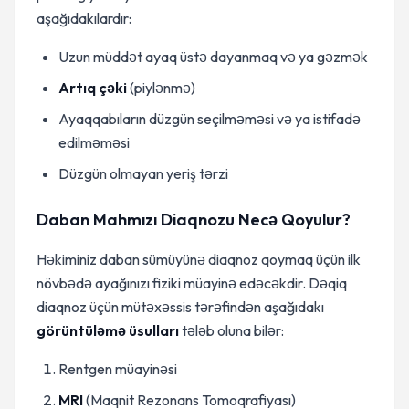
aşağıdakılardır:
Uzun müddət ayaq üstə dayanmaq və ya gəzmək
Artıq çəki
(piylənmə)
Ayaqqabıların düzgün seçilməməsi və ya istifadə
edilməməsi
Düzgün olmayan yeriş tərzi
Daban Mahmızı Diaqnozu Necə Qoyulur?
Həkiminiz daban sümüyünə diaqnoz qoymaq üçün ilk
növbədə ayağınızı fiziki müayinə edəcəkdir. Dəqiq
diaqnoz üçün mütəxəssis tərəfindən aşağıdakı
görüntüləmə üsulları
tələb oluna bilər:
Rentgen müayinəsi
MRI
(Maqnit Rezonans Tomoqrafiyası)