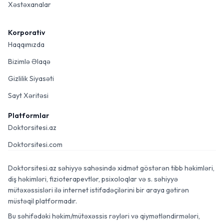
Xəstəxanalar
Korporativ
Haqqımızda
Bizimlə Əlaqə
Gizlilik Siyasəti
Sayt Xəritəsi
Platformlar
Doktorsitesi.az
Doktorsitesi.com
Doktorsitesi.az səhiyyə sahəsində xidmət göstərən tibb həkimləri,
diş həkimləri, fizioterapevtlər, psixoloqlar və s. səhiyyə
mütəxəssisləri ilə internet istifadəçilərini bir araya gətirən
müstəqil platformadır.
Bu səhifədəki həkim/mütəxəssis rəyləri və qiymətləndirmələri,