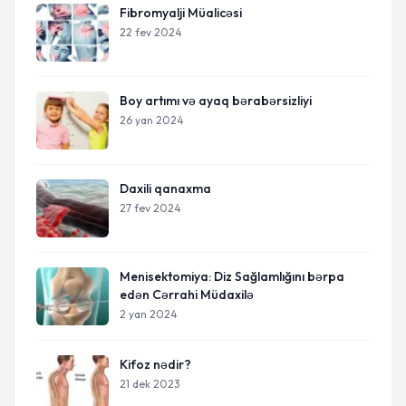
Fibromyalji Müalicəsi
22 fev 2024
Boy artımı və ayaq bərabərsizliyi
26 yan 2024
Daxili qanaxma
27 fev 2024
Menisektomiya: Diz Sağlamlığını bərpa
edən Cərrahi Müdaxilə
2 yan 2024
Kifoz nədir?
21 dek 2023