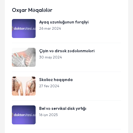
Oxşar Məqalələr
Ayaq uzunluğunun fərqliyi
26 mar 2024
Çiyin və dirsək zədələnmələri
30 may 2024
Skolioz haqqında
27 fev 2024
Bel və servikal disk yırtığı
16 iyn 2025