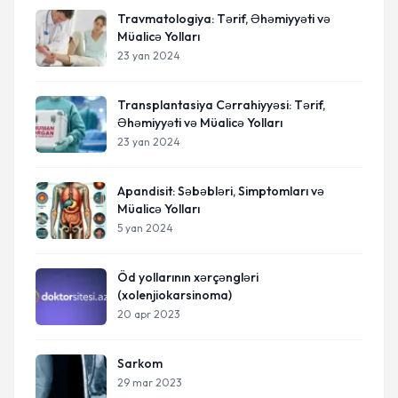
Travmatologiya: Tərif, Əhəmiyyəti və
Müalicə Yolları
23 yan 2024
Transplantasiya Cərrahiyyəsi: Tərif,
Əhəmiyyəti və Müalicə Yolları
23 yan 2024
Apandisit: Səbəbləri, Simptomları və
Müalicə Yolları
5 yan 2024
Öd yollarının xərçəngləri
(xolenjiokarsinoma)
20 apr 2023
Sarkom
29 mar 2023