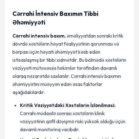
Cərrahi İntensiv Baxımın Tibbi
Əhəmiyyəti
Cərrahi intensiv baxım
, əməliyyatdan sonrakı kritik
dövrdə xəstələrin həyat fəaliyyətinin qorunması və
bərpası üçün həyati əhəmiyyət kəsb edən
ixtisaslaşmış bir tibbi xidmətdir. Bu bölmədə xəstələrin
vəziyyəti mütəxəssis həkimlər tərəfindən davamlı
olaraq nəzarətdə saxlanılır. Cərrahi intensiv baxımın
əhəmiyyətini müəyyən edən əsas faktorlar
aşağıdakılardır:
Kritik Vəziyyətdəki Xəstələrin İzlənilməsi:
Cərrahi müdaxilə sonrası xəstələrin klinik
vəziyyətinin qəfil dəyişmə riski yüksək olduğu üçün
davamlı monitorinq vacibdir.