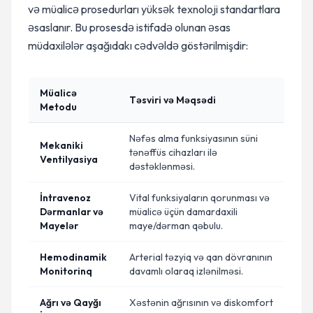
və müalicə prosedurları yüksək texnoloji standartlara
əsaslanır. Bu prosesdə istifadə olunan əsas
müdaxilələr aşağıdakı cədvəldə göstərilmişdir:
Müalicə
Təsviri və Məqsədi
Metodu
Nəfəs alma funksiyasının süni
Mekaniki
tənəffüs cihazları ilə
Ventilyasiya
dəstəklənməsi.
İntravenoz
Vital funksiyaların qorunması və
Dərmanlar və
müalicə üçün damardaxili
Mayelər
maye/dərman qəbulu.
Hemodinamik
Arterial təzyiq və qan dövranının
Monitorinq
davamlı olaraq izlənilməsi.
Ağrı və Qayğı
Xəstənin ağrısının və diskomfort