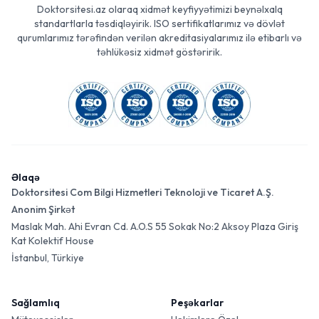
Doktorsitesi.az olaraq xidmət keyfiyyətimizi beynəlxalq
standartlarla təsdiqləyirik. ISO sertifikatlarımız və dövlət
qurumlarımız tərəfindən verilən akreditasiyalarımız ilə etibarlı və
təhlükəsiz xidmət göstəririk.
Əlaqə
Doktorsitesi Com Bilgi Hizmetleri Teknoloji ve Ticaret A.Ş.
Anonim Şirkət
Maslak Mah. Ahi Evran Cd. A.O.S 55 Sokak No:2 Aksoy Plaza Giriş
Kat Kolektif House
İstanbul, Türkiye
Sağlamlıq
Peşəkarlar