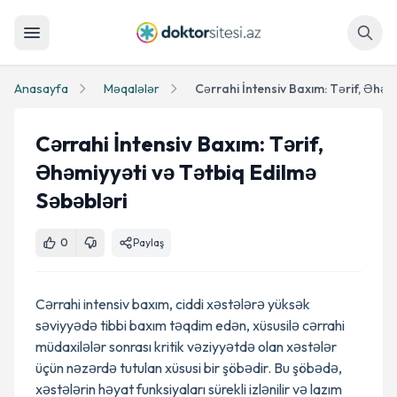
Axtar
Anasayfa
Məqalələr
Cərrahi İntensiv Baxım: Tərif,
Əhəmiyyəti və Tətbiq Edilmə
Səbəbləri
0
Paylaş
Cərrahi intensiv baxım, ciddi xəstələrə yüksək
səviyyədə tibbi baxım təqdim edən, xüsusilə cərrahi
müdaxilələr sonrası kritik vəziyyətdə olan xəstələr
üçün nəzərdə tutulan xüsusi bir şöbədir. Bu şöbədə,
xəstələrin həyat funksiyaları sürekli izlənilir və lazım