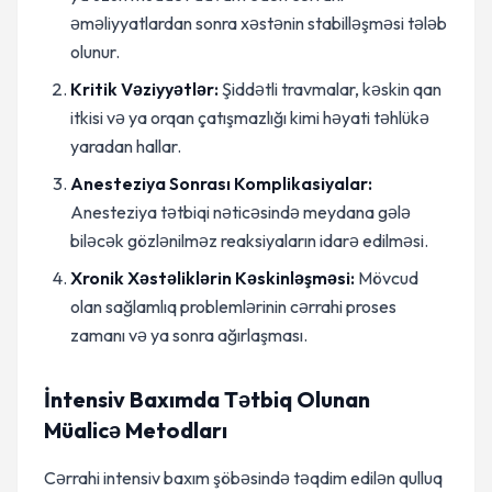
əməliyyatlardan sonra xəstənin stabilləşməsi tələb
olunur.
Kritik Vəziyyətlər:
Şiddətli travmalar, kəskin qan
itkisi və ya orqan çatışmazlığı kimi həyati təhlükə
yaradan hallar.
Anesteziya Sonrası Komplikasiyalar:
Anesteziya tətbiqi nəticəsində meydana gələ
biləcək gözlənilməz reaksiyaların idarə edilməsi.
Xronik Xəstəliklərin Kəskinləşməsi:
Mövcud
olan sağlamlıq problemlərinin cərrahi proses
zamanı və ya sonra ağırlaşması.
İntensiv Baxımda Tətbiq Olunan
Müalicə Metodları
Cərrahi intensiv baxım şöbəsində təqdim edilən qulluq