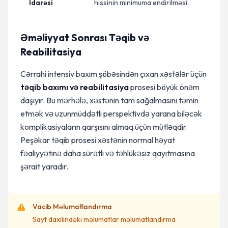
İdarəsi
hissinin minimuma endirilməsi.
Əməliyyat Sonrası Təqib və
Reabilitasiya
Cərrahi intensiv baxım şöbəsindən çıxan xəstələr üçün
təqib baxımı və reabilitasiya
prosesi böyük önəm
daşıyır. Bu mərhələ, xəstənin tam sağalmasını təmin
etmək və uzunmüddətli perspektivdə yarana biləcək
komplikasiyaların qarşısını almaq üçün mütləqdir.
Peşəkar təqib prosesi xəstənin normal həyat
fəaliyyətinə daha sürətli və təhlükəsiz qayıtmasına
şərait yaradır.
Vacib Məlumatlandırma
Sayt daxilindəki məlumatlar məlumatlandırma