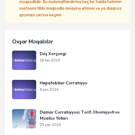
məqsədlidir. Bu məlumatlandırma heç bir halda həkimin
xəstəsini tibbi məqsədlə müayinə etməsi və ya diaqnoz
qoyması yerinə keçmir.
Oxşar Məqalələr
Döş Xərçəngi
28 fev 2023
Hepatobiliar Cərrahiyyə
8 yan 2024
Damar Cərrahiyyəsi: Tərif, Əhəmiyyəti və
Müalicə Yolları
23 yan 2024