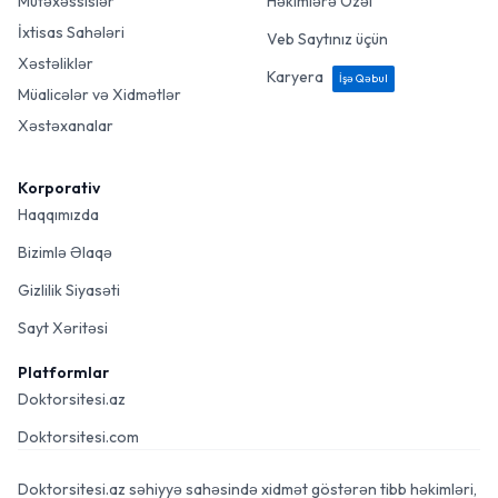
Mütəxəssislər
Həkimlərə Özəl
İxtisas Sahələri
Veb Saytınız üçün
Xəstəliklər
Karyera
İşə Qəbul
Müalicələr və Xidmətlər
Xəstəxanalar
Korporativ
Haqqımızda
Bizimlə Əlaqə
Gizlilik Siyasəti
Sayt Xəritəsi
Platformlar
Doktorsitesi.az
Doktorsitesi.com
Doktorsitesi.az səhiyyə sahəsində xidmət göstərən tibb həkimləri,