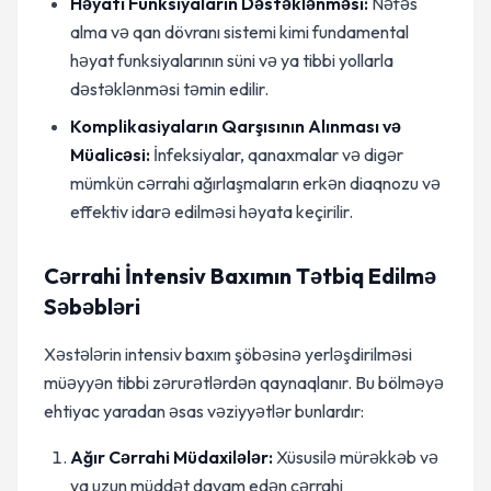
Həyati Funksiyaların Dəstəklənməsi:
Nəfəs
alma və qan dövranı sistemi kimi fundamental
həyat funksiyalarının süni və ya tibbi yollarla
dəstəklənməsi təmin edilir.
Komplikasiyaların Qarşısının Alınması və
Müalicəsi:
İnfeksiyalar, qanaxmalar və digər
mümkün cərrahi ağırlaşmaların erkən diaqnozu və
effektiv idarə edilməsi həyata keçirilir.
Cərrahi İntensiv Baxımın Tətbiq Edilmə
Səbəbləri
Xəstələrin intensiv baxım şöbəsinə yerləşdirilməsi
müəyyən tibbi zərurətlərdən qaynaqlanır. Bu bölməyə
ehtiyac yaradan əsas vəziyyətlər bunlardır:
Ağır Cərrahi Müdaxilələr:
Xüsusilə mürəkkəb və
ya uzun müddət davam edən cərrahi