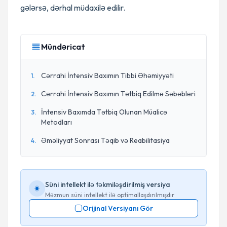
gələrsə, dərhal müdaxilə edilir.
Mündəricat
Cərrahi İntensiv Baxımın Tibbi Əhəmiyyəti
1
.
Cərrahi İntensiv Baxımın Tətbiq Edilmə Səbəbləri
2
.
İntensiv Baxımda Tətbiq Olunan Müalicə
3
.
Metodları
Əməliyyat Sonrası Təqib və Reabilitasiya
4
.
Süni intellekt ilə təkmiləşdirilmiş versiya
Məzmun süni intellekt ilə optimallaşdırılmışdır
Orijinal Versiyanı Gör