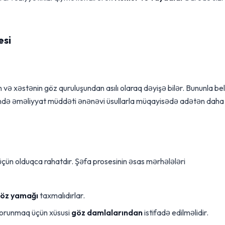
esi
ə xəstənin göz quruluşundan asılı olaraq dəyişə bilər. Bununla bel
ndə əməliyyat müddəti ənənəvi üsullarla müqayisədə adətən daha
çün olduqca rahatdır. Şəfa prosesinin əsas mərhələləri
öz yamağı
taxmalıdırlar.
 qorunmaq üçün xüsusi
göz damlalarından
istifadə edilməlidir.