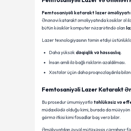
Femtosaniyəli katarakt lazer əməliyyatı
Ənənəvi katarakt əməliyyatında kəsiklər əl ilə,
bütün kəsiklər komputer nəzarətində olan
la
Lazer texnologiyasının təmin etdiyi üstünlüklə
Daha yüksək
dəqiqlik və həssaslıq
.
İnsan amili ilə bağlı risklərin azaldılması.
Xəstələr üçün daha proqnozlaşdırıla bilən 
Femtosaniyəli Lazer Katarakt Əm
Bu prosedur ümumiyyətlə
təhlükəsiz və eff
müdaxilədə olduğu kimi, burada da müəyyən r
görmə itkisi kimi fəsadlar baş verə bilər.
Əməliyyatdan əvvəl mütəxəssis cərrahınız fər