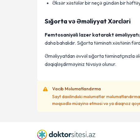
Əksər xəstələr bir neçə gündən bir həftəy
Sığorta və Əməliyyat Xərcləri
Femtosaniyəli lazer katarakt əməliyyatı
daha bahalıdır. Sığorta təminatı xəstənin fərd
Əməliyyatdan əvvəl sığorta təminatçınızla 
dəqiqləşdirməyiniz tövsiyə olunur.
Vacib Məlumatlandırma
Sayt daxilindəki məlumatlar məlumatlandırma 
məqsədlə müayinə etməsi və ya diaqnoz qoym