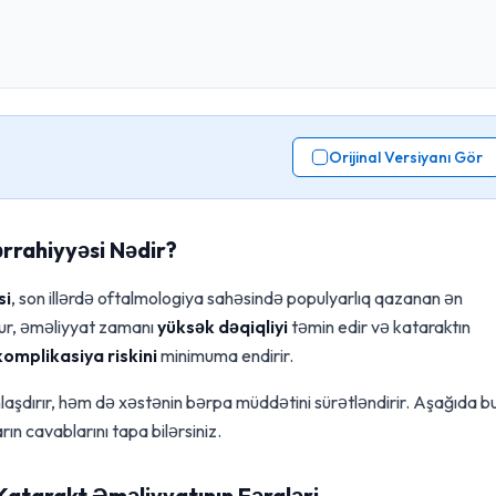
Orijinal Versiyanı Gör
rrahiyyəsi Nədir?
si
, son illərdə oftalmologiya sahəsində populyarlıq qazanan ən
dur, əməliyyat zamanı
yüksək dəqiqliyi
təmin edir və kataraktın
komplikasiya riskini
minimuma endirir.
laşdırır, həm də xəstənin bərpa müddətini sürətləndirir. Aşağıda b
ın cavablarını tapa bilərsiniz.
Katarakt Əməliyyatının Fərqləri