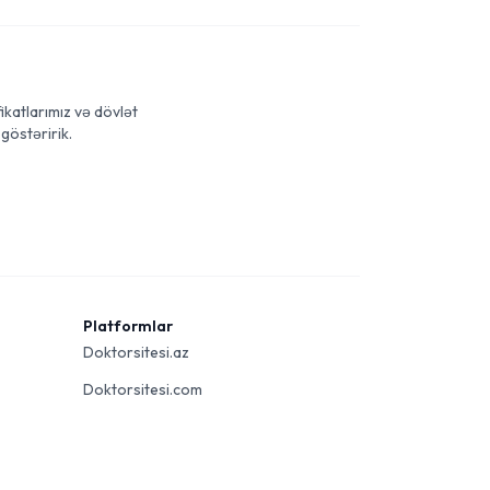
ikatlarımız və dövlət
göstəririk.
Platformlar
Doktorsitesi.az
Doktorsitesi.com