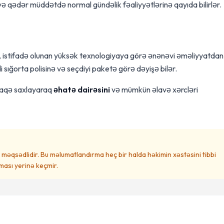
ə qədər müddətdə normal gündəlik fəaliyyətlərinə qayıda bilirlər.
, istifadə olunan yüksək texnologiyaya görə ənənəvi əməliyyatdan
i sığorta polisinə və seçdiyi paketə görə dəyişə bilər.
əlaqə saxlayaraq
əhatə dairəsini
və mümkün əlavə xərcləri
məqsədlidir. Bu məlumatlandırma heç bir halda həkimin xəstəsini tibbi
ası yerinə keçmir.