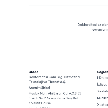
Doktorsitesi.az olar
qurumlarım
Əlaqə
Sağla
Doktorsitesi Com Bilgi Hizmetleri
Mütəxə
Teknoloji ve Ticaret A.Ş.
İxtisas
Anonim Şirkət
Xəstəli
Maslak Mah. Ahi Evran Cd. A.O.S 55
Müalic
Sokak No:2 Aksoy Plaza Giriş Kat
Kolektif House
Xəstəx