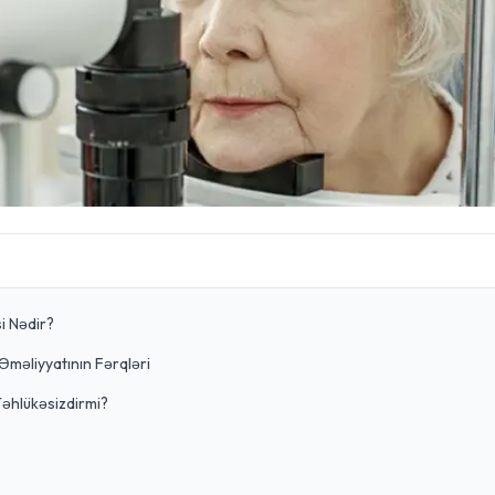
i Nədir?
Əməliyyatının Fərqləri
Təhlükəsizdirmi?