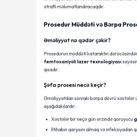
ətraflı məlumatlandıracaqdır.
Prosedur Müddəti və Bərpa Pros
Əməliyyat nə qədər çəkir?
Prosedurun müddəti kataraktın dərəcəsindən v
femtosaniyəli lazer texnologiyası
sayəsi
qısadır.
Şəfa prosesi necə keçir?
Əməliyyatdan sonrakı bərpa dövrü xəstələr ü
aşağıdakılardır:
Xəstələr bir neçə gün ərzində qoruyucu
g
İltihabın qarşısını almaq və infeksiyadan