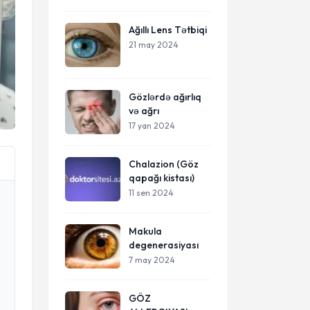
Ağıllı Lens Tətbiqi
21 may 2024
Gözlərdə ağırlıq
və ağrı
17 yan 2024
Chalazion (Göz
qapağı kistası)
11 sen 2024
Makula
degenerasiyası
7 may 2024
GÖZ