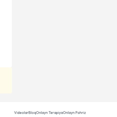
Videolar
Bloq
Onlayn Terapiya
Onlayn Pəhriz