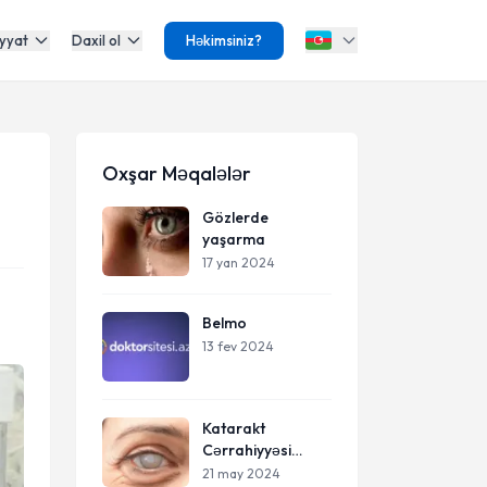
yyat
Daxil ol
Həkimsiniz?
Oxşar Məqalələr
Gözlerde
yaşarma
17 yan 2024
Belmo
13 fev 2024
Katarakt
Cərrahiyyəsi
haqqında
21 may 2024