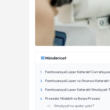
Mündəricat
Femtosaniyəli Lazer Katarakt Cərrahiyyəs
1
.
Femtosaniyəli Lazer və Ənənəvi Katarakt 
2
.
Femtosaniyəli Lazer Katarakt Əməliyyatı 
3
.
Prosedur Müddəti və Bərpa Prosesi
4
.
Əməliyyat nə qədər çəkir?
4
.
1