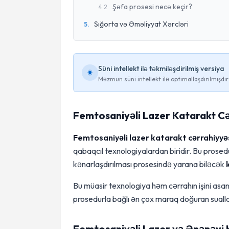
Şəfa prosesi necə keçir?
4
.
2
Sığorta və Əməliyyat Xərcləri
5
.
Süni intellekt ilə təkmiləşdirilmiş versiya
Məzmun süni intellekt ilə optimallaşdırılmışdır
Femtosaniyəli Lazer Katarakt Cə
Femtosaniyəli lazer katarakt cərrahiyyə
qabaqcıl texnologiyalardan biridir. Bu prose
kənarlaşdırılması prosesində yarana biləcək
Bu müasir texnologiya həm cərrahın işini asan
prosedurla bağlı ən çox maraq doğuran suallar
Femtosaniyəli Lazer və Ənənəvi 