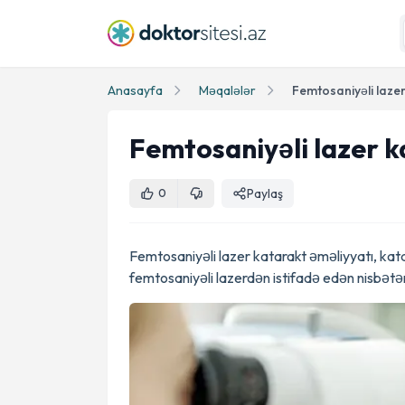
Anasayfa
Məqalələr
Femtosaniyəli lazer
Femtosaniyəli lazer k
Paylaş
0
Femtosaniyəli lazer katarakt əməliyyatı, ka
femtosaniyəli lazerdən istifadə edən nisbətən 