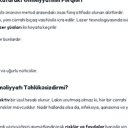
ilə ənənəvi metod arasındakı əsas fərq istifadə olunan alətlərdir.
 yəni cərrahi bıçaq vasitəsilə icra edilir. Lazer texnologiyasında is
zer şüaları
ilə həyata keçirilir.
r bunlardır:
və uğurlu nəticələr.
əliyyatı Təhlükəsizdirmi?
ektiv
bir üsul hesab olunur. Lakin unutmaq olmaz ki, hər bir cərrahi
isklər mövcuddur. Nadir hallarda olsa da, infeksiya, qanaxma və 
di vəziyyətinizi qiymətləndirərək
risklər və faydalar
barədə sizi