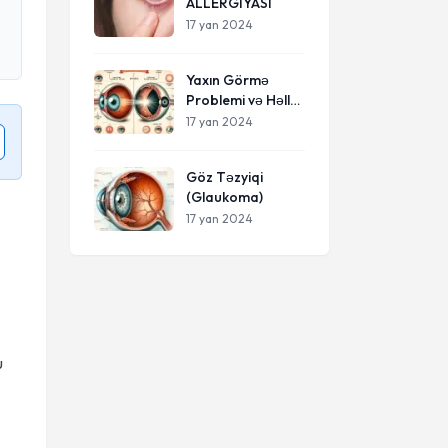
ALLERGIYASI
17 yan 2024
Yaxın Görmə
Problemi və Həll
Yolları
17 yan 2024
Göz Təzyiqi
(Glaukoma)
17 yan 2024
u