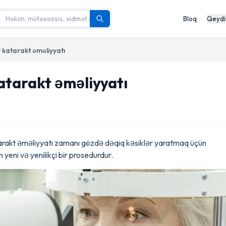
Bloq
Qeydi
 katarakt əməliyyatı
atarakt əməliyyatı
tarakt əməliyyatı zamanı gözdə dəqiq kəsiklər yaratmaq üçün
yeni və yenilikçi bir prosedurdur.