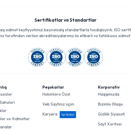
Sertifikatlar və Standartlar
aq xidmət keyfiyyətimizi beynəlxalq standartlarla təsdiqləyirik. ISO sertif
ız tərəfindən verilən akreditasiyalarımız ilə etibarlı və təhlükəsiz xidmət 
mlıq
Peşəkarlar
Korporativ
ssislər
Həkimlərə Özəl
Haqqımızda
 Sahələri
Veb Saytınız üçün
Bizimlə Əlaqə
klər
Karyera
Gizlilik Siyasəti
İşə Qəbul
ələr və Xidmətlər
Sayt Xəritəsi
analar