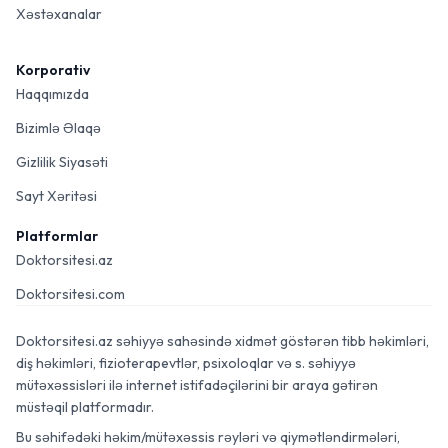
Xəstəxanalar
Korporativ
Haqqımızda
Bizimlə Əlaqə
Gizlilik Siyasəti
Sayt Xəritəsi
Platformlar
Doktorsitesi.az
Doktorsitesi.com
Doktorsitesi.az səhiyyə sahəsində xidmət göstərən tibb həkimləri,
diş həkimləri, fizioterapevtlər, psixoloqlar və s. səhiyyə
mütəxəssisləri ilə internet istifadəçilərini bir araya gətirən
müstəqil platformadır.
Bu səhifədəki həkim/mütəxəssis rəyləri və qiymətləndirmələri,