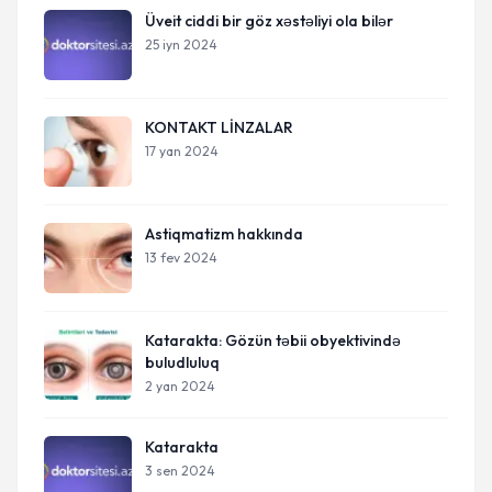
Üveit ciddi bir göz xəstəliyi ola bilər
25 iyn 2024
KONTAKT LİNZALAR
17 yan 2024
Astiqmatizm hakkında
13 fev 2024
Katarakta: Gözün təbii obyektivində
buludluluq
2 yan 2024
Katarakta
3 sen 2024