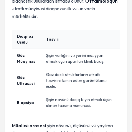
diaqnostik üsullardan istifadə olunur.
Oftalmoloqun
ətraflı müayinəsi diaqnozun ilk və ən vacib
mərhələsidir.
Diaqnoz
Təsviri
Üsulu
Göz
Şişin varlığını və yerini müəyyən
Müayinəsi
etmək üçün aparılan klinik baxış.
Göz daxili strukturların ətraflı
Göz
təsvirini təmin edən görüntüləmə
Ultrasəsi
üsulu.
Şişin növünü dəqiq təyin etmək üçün
Biopsiya
alınan toxuma nümunəsi.
Müalicə prosesi
şişin növünə, ölçüsünə və yayılma