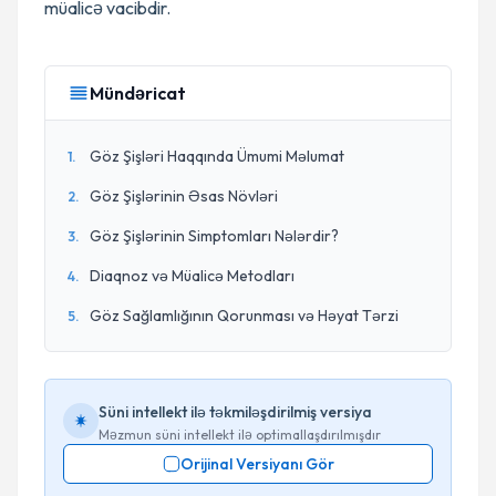
müalicə vacibdir.
Mündəricat
Göz Şişləri Haqqında Ümumi Məlumat
1
.
Göz Şişlərinin Əsas Növləri
2
.
Göz Şişlərinin Simptomları Nələrdir?
3
.
Diaqnoz və Müalicə Metodları
4
.
Göz Sağlamlığının Qorunması və Həyat Tərzi
5
.
Süni intellekt ilə təkmiləşdirilmiş versiya
Məzmun süni intellekt ilə optimallaşdırılmışdır
Orijinal Versiyanı Gör