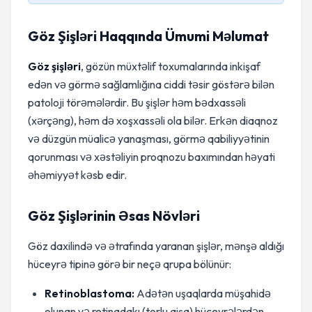
Göz Şişləri Haqqında Ümumi Məlumat
Göz şişləri
, gözün müxtəlif toxumalarında inkişaf
edən və görmə sağlamlığına ciddi təsir göstərə bilən
patoloji törəmələrdir. Bu şişlər həm bədxassəli
(xərçəng), həm də xoşxassəli ola bilər. Erkən diaqnoz
və düzgün müalicə yanaşması, görmə qabiliyyətinin
qorunması və xəstəliyin proqnozu baxımından həyati
əhəmiyyət kəsb edir.
Göz Şişlərinin Əsas Növləri
Göz daxilində və ətrafında yaranan şişlər, mənşə aldığı
hüceyrə tipinə görə bir neçə qrupa bölünür:
Retinoblastoma:
Adətən uşaqlarda müşahidə
olunan və retinadakı (torlu qişa) hüceyrələrdən