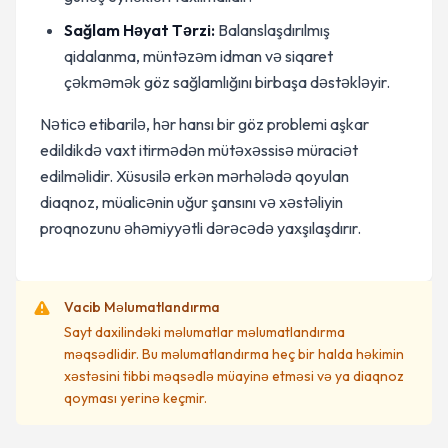
Sağlam Həyat Tərzi:
Balanslaşdırılmış
qidalanma, müntəzəm idman və siqaret
çəkməmək göz sağlamlığını birbaşa dəstəkləyir.
Nəticə etibarilə, hər hansı bir göz problemi aşkar
edildikdə vaxt itirmədən mütəxəssisə müraciət
edilməlidir. Xüsusilə erkən mərhələdə qoyulan
diaqnoz, müalicənin uğur şansını və xəstəliyin
proqnozunu əhəmiyyətli dərəcədə yaxşılaşdırır.
Vacib Məlumatlandırma
Sayt daxilindəki məlumatlar məlumatlandırma
məqsədlidir. Bu məlumatlandırma heç bir halda həkimin
xəstəsini tibbi məqsədlə müayinə etməsi və ya diaqnoz
qoyması yerinə keçmir.