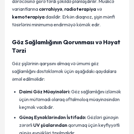
dərəcəsinə görə fərdi şəkildə planlaşdırılır. Müalicə
variantlarına
cərrahiyyə
,
radioterapiya
və
kemoterapiya
daxildir. Erkən diaqnoz, şişin mənfi
təsirlərini minimuma endirməyə kömək edir.
Göz Sağlamlığının Qorunması və Həyat
Tərzi
Göz şişlərinin qarşısını almaq və ümumi göz
sağlamlığını dəstəkləmək üçün aşağıdakı qaydalara
əməl edilməlidir:
Daimi Göz Müayinələri:
Göz sağlamlığını izləmək
üçün mütəmadi olaraq oftalmoloq müayinəsindən
keçmək vacibdir.
Günəş Eynəklərindən İstifadə:
Gözləri günəşin
zərərli
UV şüalarından
qorumaq üçün keyfiyyətli
günəş eynəkləri taxılmalıdır.