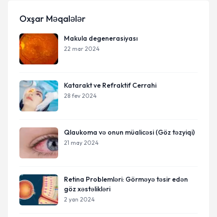
Oxşar Məqalələr
Makula degenerasiyası
22 mar 2024
Katarakt ve Refraktif Cerrahi
28 fev 2024
Qlaukoma və onun müalicəsi (Göz təzyiqi)
21 may 2024
Retina Problemləri: Görməyə təsir edən
göz xəstəlikləri
2 yan 2024