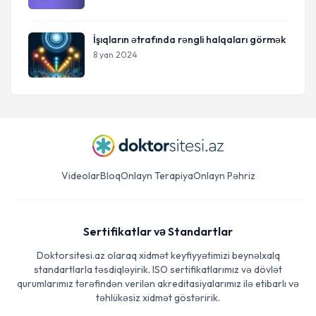
İşıqların ətrafında rəngli halqaları görmək
8 yan 2024
Videolar
Bloq
Onlayn Terapiya
Onlayn Pəhriz
Sertifikatlar və Standartlar
Doktorsitesi.az olaraq xidmət keyfiyyətimizi beynəlxalq
standartlarla təsdiqləyirik. ISO sertifikatlarımız və dövlət
qurumlarımız tərəfindən verilən akreditasiyalarımız ilə etibarlı və
təhlükəsiz xidmət göstəririk.