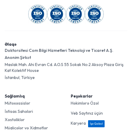
Əlaqə
Doktorsitesi Com Bilgi Hizmetleri Teknoloji ve Ticaret A.Ş.
Anonim Şirkət
Maslak Mah. Ahi Evran Cd. A.O.S 55 Sokak No:2 Aksoy Plaza Giriş
Kat Kolektif House
İstanbul, Türkiye
Sağlamlıq
Peşəkarlar
Mütəxəssislər
Həkimlərə Özəl
İxtisas Sahələri
Veb Saytınız üçün
Xəstəliklər
Karyera
İşə Qəbul
Müalicələr və Xidmətlər