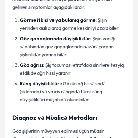
gəlinən simptomlar aşağıdakılardır:
Görmə itkisi və ya bulanıq görmə:
Şişin
yerindən asılı olaraq görmə kəskinliyi azala bilər.
Göz qapaqlarında dəyişikliklər:
Şişin varlığı
səbəbindən göz qapaqlarında nəzərəçarpan
şişkinliklər yarana bilər.
Göz ağrısı:
Şiş toxuması ətrafdakı sinirlərə təzyiq
etdikdə ağrı hissi yaranır.
Rəng dəyişiklikləri:
Gözün ağ hissəsində
(sklerada) və ya iris rəngində fərqli rəng
dəyişiklikləri müşahidə oluna bilər.
Diaqnoz və Müalicə Metodları
Göz şişlərinin müəyyən edilməsi üçün müasir