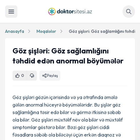
Axtar
Anasayfa
Məqalələr
Göz şişləri: Göz sağlamlığını
təhdid edən anormal böyümələr
0
Paylaş
Göz şişləri gözün içərisində və ya ətrafında əmələ
gələn anormal hüceyrə böyümələridir. Bu şişlər göz
sağlamlığına təsir edə bilər və görmə itkisinə səbəb
ola bilər. Göz şişləri müxtəlif növ ola bilər və müxtəlif
simptomlar göstərə bilər. Bəzi göz şişləri ciddi
fəsadlara səbəb ola biləcəyi üçün erkən diaqnoz və