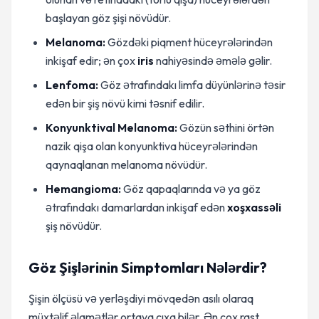
başlayan göz şişi növüdür.
Melanoma:
Gözdəki piqment hüceyrələrindən
inkişaf edir; ən çox
iris
nahiyəsində əmələ gəlir.
Lenfoma:
Göz ətrafındakı limfa düyünlərinə təsir
edən bir şiş növü kimi təsnif edilir.
Konyunktival Melanoma:
Gözün səthini örtən
nazik qişa olan konyunktiva hüceyrələrindən
qaynaqlanan melanoma növüdür.
Hemangioma:
Göz qapaqlarında və ya göz
ətrafındakı damarlardan inkişaf edən
xoşxassəli
şiş növüdür.
Göz Şişlərinin Simptomları Nələrdir?
Şişin ölçüsü və yerləşdiyi mövqedən asılı olaraq
müxtəlif əlamətlər ortaya çıxa bilər. Ən çox rast