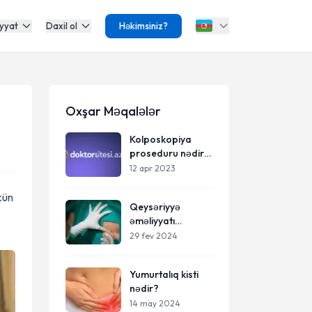
yyat
Daxil ol
Həkimsiniz?
Oxşar Məqalələr
Kolposkopiya
proseduru nədir?
Necə edilir?
12 apr 2023
kün
Qeysəriyyə
əməliyyatı
(epidural, spinal,
29 fev 2024
gen anesteziyası)
Yumurtalıq kisti
nədir?
14 may 2024