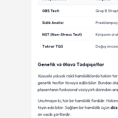
GBS Testi
Qrup B Strep
Sidik Analizi
Preeklampsiya
NST (Non-Stress Test)
Körpənin ürək
Təkrar TQS
Doğuş öncəsi 
Genetik və Əlavə Tədqiqatlar
Xüsusilə yüksək riskli hamiləliklərdə həkim t
genetik testlər tövsiyə edilə bilər. Bundan əl
plasentanın funksional vəziyyəti dərindən araşd
Unutmayın ki, hər bir hamiləlik fərdidir. Həki
təyin edə bilər. Sağlam bir hamiləlik üçün
düz
ən vacib şərtlərdir.