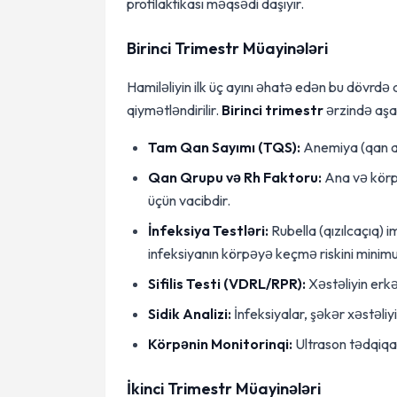
profilaktikası məqsədi daşıyır.
Birinci Trimestr Müayinələri
Hamiləliyin ilk üç ayını əhatə edən bu dövrdə 
qiymətləndirilir.
Birinci trimestr
ərzində aşağ
Tam Qan Sayımı (TQS):
Anemiya (qan azl
Qan Qrupu və Rh Faktoru:
Ana və körp
üçün vacibdir.
İnfeksiya Testləri:
Rubella (qızılcaçıq) 
infeksiyanın körpəyə keçmə riskini minim
Sifilis Testi (VDRL/RPR):
Xəstəliyin erkə
Sidik Analizi:
İnfeksiyalar, şəkər xəstəliy
Körpənin Monitorinqi:
Ultrason tədqiqatı 
İkinci Trimestr Müayinələri