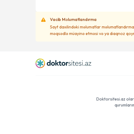
Vacib Məlumatlandırma
Sayt daxilindəki məlumatlar məlumatlandırma 
məqsədlə müayinə etməsi və ya diaqnoz qoym
Doktorsitesi.az olar
qurumlarım