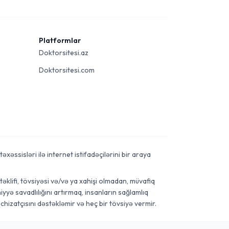
Platformlar
Doktorsitesi.az
Doktorsitesi.com
xəssisləri ilə internet istifadəçilərini bir araya
əklifi, tövsiyəsi və/və ya xahişi olmadan, müvafiq
yyə savadlılığını artırmaq, insanların sağlamlıq
chizatçısını dəstəkləmir və heç bir tövsiyə vermir.