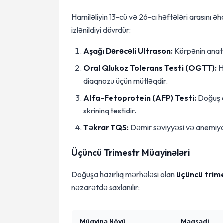
Hamiləliyin 13-cü və 26-cı həftələri arasını 
izlənildiyi dövrdür:
Aşağı Dərəcəli Ultrason:
Körpənin anato
Oral Qlukoz Tolerans Testi (OGTT):
H
diaqnozu üçün mütləqdir.
Alfa-Fetoprotein (AFP) Testi:
Doğuş q
skrininq testidir.
Təkrar TQS:
Dəmir səviyyəsi və anemiyan
Üçüncü Trimestr Müayinələri
Doğuşa hazırlıq mərhələsi olan
üçüncü trim
nəzarətdə saxlanılır:
Müayinə Növü
Məqsədi