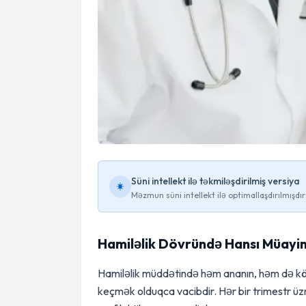
Süni intellekt ilə təkmiləşdirilmiş versiya
Məzmun süni intellekt ilə optimallaşdırılmışdır
Hamiləlik Dövründə Hansı Müayin
Hamiləlik müddətində həm ananın, həm də kö
keçmək olduqca vacibdir. Hər bir trimestr üzrə