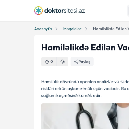
Anasayfa
Məqalələr
Hamiləlikdə Edilən 
Hamiləlikdə Edilən Va
Paylaş
0
Hamiləlik dövründə aparılan analizlər və tə
riskləri erkən aşkar etmək üçün vacibdir. Bu an
sağlam keçməsinə kömək edir.