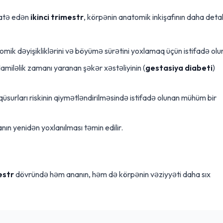
əhatə edən
ikinci trimestr
, körpənin anatomik inkişafının daha detal
mik dəyişikliklərini və böyümə sürətini yoxlamaq üçün istifadə olu
amiləlik zamanı yaranan şəkər xəstəliyinin (
gestasiya diabeti
)
üsurları riskinin qiymətləndirilməsində istifadə olunan mühüm bir
ın yenidən yoxlanılması təmin edilir.
estr
dövründə həm ananın, həm də körpənin vəziyyəti daha sıx