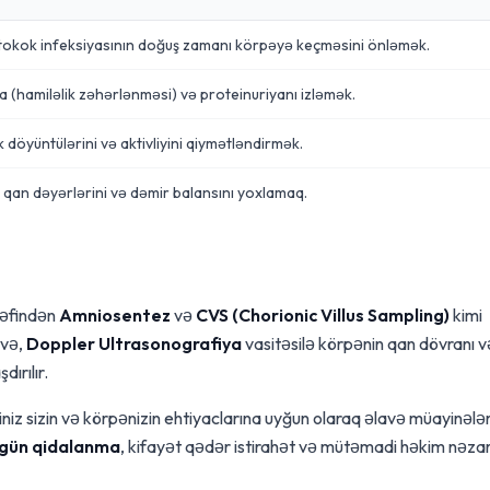
tokok infeksiyasının doğuş zamanı körpəyə keçməsini önləmək.
 (hamiləlik zəhərlənməsi) və proteinuriyanı izləmək.
 döyüntülərini və aktivliyini qiymətləndirmək.
qan dəyərlərini və dəmir balansını yoxlamaq.
ərəfindən
Amniosentez
və
CVS (Chorionic Villus Sampling)
kimi
avə,
Doppler Ultrasonografiya
vasitəsilə körpənin qan dövranı v
ırılır.
miniz sizin və körpənizin ehtiyaclarına uyğun olaraq əlavə müayinələ
gün qidalanma
, kifayət qədər istirahət və mütəmadi həkim nəzar