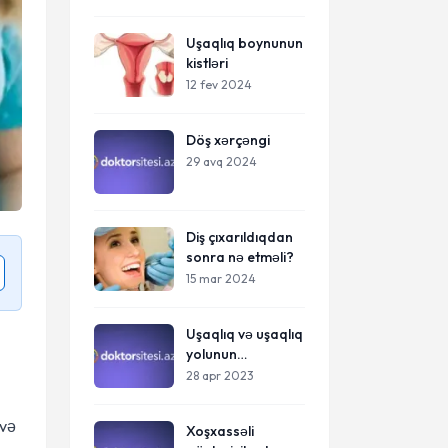
Uşaqlıq boynunun
kistləri
12 fev 2024
Döş xərçəngi
29 avq 2024
Diş çıxarıldıqdan
sonra nə etməli?
15 mar 2024
Uşaqlıq və uşaqlıq
yolunun
sallanması
28 apr 2023
 və
Xoşxassəli