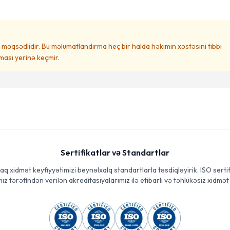
məqsədlidir. Bu məlumatlandırma heç bir halda həkimin xəstəsini tibbi
ası yerinə keçmir.
Sertifikatlar və Standartlar
aq xidmət keyfiyyətimizi beynəlxalq standartlarla təsdiqləyirik. ISO sertif
ız tərəfindən verilən akreditasiyalarımız ilə etibarlı və təhlükəsiz xidmət 