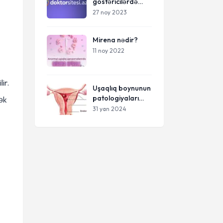
göstəricilərdə
laparoskopik və
27 noy 2023
abdominal
histerektomiya
Mirena nədir?
11 noy 2022
ir.
Uşaqlıq boynunun
patologiyaları
ək
(eroziya, polip,
31 yan 2024
endometrioz)