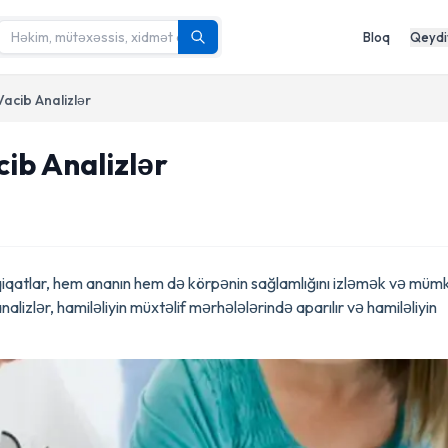
Bloq
Qeydi
Vacib Analizlər
cib Analizlər
dqiqatlar, hem ananın hem də körpənin sağlamlığını izləmək və müm
alizlər, hamiləliyin müxtəlif mərhələlərində aparılır və hamiləliyin