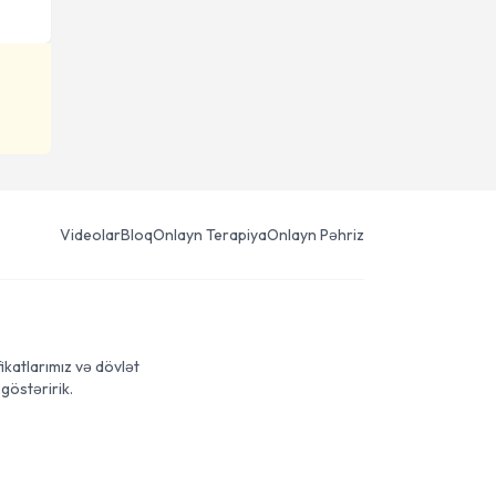
Videolar
Bloq
Onlayn Terapiya
Onlayn Pəhriz
ikatlarımız və dövlət
göstəririk.