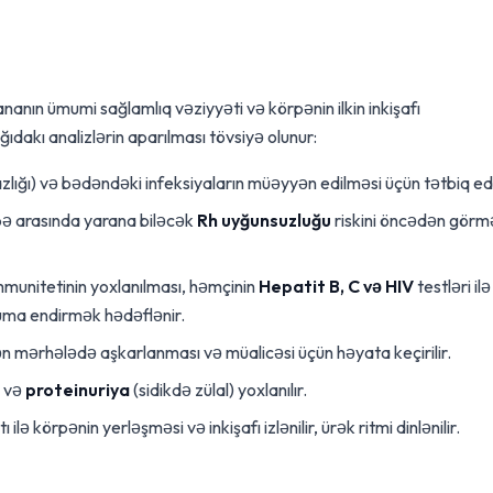
ananın ümumi sağlamlıq vəziyyəti və körpənin ilkin inkişafı
ıdakı analizlərin aparılması tövsiyə olunur:
ığı) və bədəndəki infeksiyaların müəyyən edilməsi üçün tətbiq edil
ə arasında yarana biləcək
Rh uyğunsuzluğu
riskini öncədən görm
immunitetinin yoxlanılması, həmçinin
Hepatit B, C və HIV
testləri ilə
uma endirmək hədəflənir.
n mərhələdə aşkarlanması və müalicəsi üçün həyata keçirilir.
i və
proteinuriya
(sidikdə zülal) yoxlanılır.
ilə körpənin yerləşməsi və inkişafı izlənilir, ürək ritmi dinlənilir.