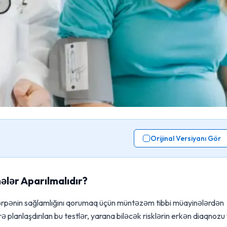
Orijinal Versiyanı Gör
ələr Aparılmalıdır?
rpənin sağlamlığını qorumaq üçün müntəzəm tibbi müayinələrdən
 planlaşdırılan bu testlər, yarana biləcək risklərin erkən diaqnozu