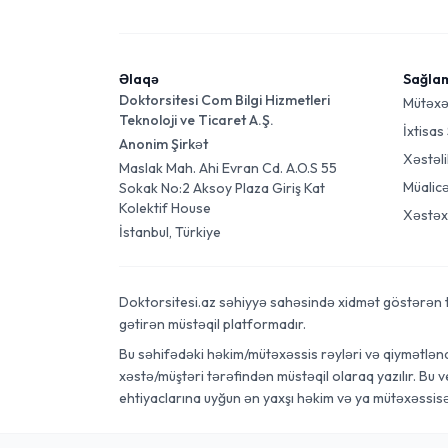
Əlaqə
Sağla
Doktorsitesi Com Bilgi Hizmetleri
Mütəxə
Teknoloji ve Ticaret A.Ş.
İxtisas
Anonim Şirkət
Xəstəli
Maslak Mah. Ahi Evran Cd. A.O.S 55
Müalic
Sokak No:2 Aksoy Plaza Giriş Kat
Kolektif House
Xəstəx
İstanbul, Türkiye
Doktorsitesi.az səhiyyə sahəsində xidmət göstərən tibb
gətirən müstəqil platformadır.
Bu səhifədəki həkim/mütəxəssis rəyləri və qiymətləndi
xəstə/müştəri tərəfindən müstəqil olaraq yazılır. Bu 
ehtiyaclarına uyğun ən yaxşı həkim və ya mütəxəssis