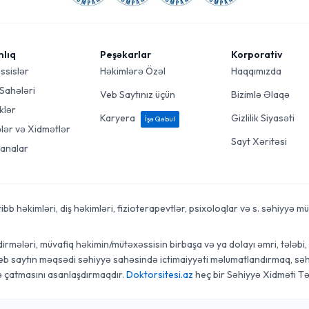
mlıq
Peşəkarlar
Korporativ
ssislər
Həkimlərə Özəl
Haqqımızda
 Sahələri
Veb Saytınız üçün
Bizimlə Əlaqə
klər
Karyera
Gizlilik Siyasəti
İşə Qəbul
ələr və Xidmətlər
Sayt Xəritəsi
analar
 həkimləri, diş həkimləri, fizioterapevtlər, psixoloqlar və s. səhiyyə mütə
rmələri, müvafiq həkimin/mütəxəssisin birbaşa və ya dolayı əmri, tələbi, t
veb saytın məqsədi səhiyyə sahəsində ictimaiyyəti məlumatlandırmaq, səhi
ə çatmasını asanlaşdırmaqdır.
Doktorsitesi.az
heç bir Səhiyyə Xidməti Tə