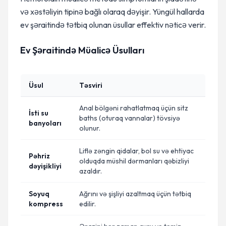
və xəstəliyin tipinə bağlı olaraq dəyişir. Yüngül hallarda
ev şəraitində tətbiq olunan üsullar effektiv nəticə verir.
Ev Şəraitində Müalicə Üsulları
Üsul
Təsviri
Anal bölgəni rahatlatmaq üçün sitz
İsti su
baths (oturaq vannalar) tövsiyə
banyoları
olunur.
Liflə zəngin qidalar, bol su və ehtiyac
Pəhriz
olduqda müshil dərmanları qəbizliyi
dəyişikliyi
azaldır.
Soyuq
Ağrını və şişliyi azaltmaq üçün tətbiq
kompress
edilir.