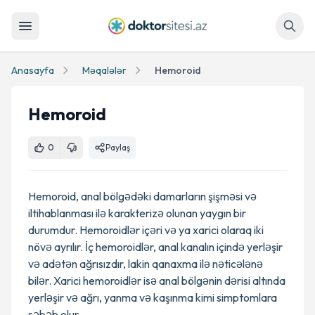
Axtar
Anasayfa
Məqalələr
Hemoroid
Hemoroid
0
Paylaş
Hemoroid, anal bölgədəki damarların şişməsi və
iltihablanması ilə karakterizə olunan yaygın bir
durumdur. Hemoroidlər içəri və ya xarici olaraq iki
növə ayrılır. İç hemoroidlər, anal kanalın içində yerləşir
və adətən ağrısızdır, lakin qanaxma ilə nəticələnə
bilər. Xarici hemoroidlər isə anal bölgənin dərisi altında
yerləşir və ağrı, yanma və kaşınma kimi simptomlara
səbəb olur.