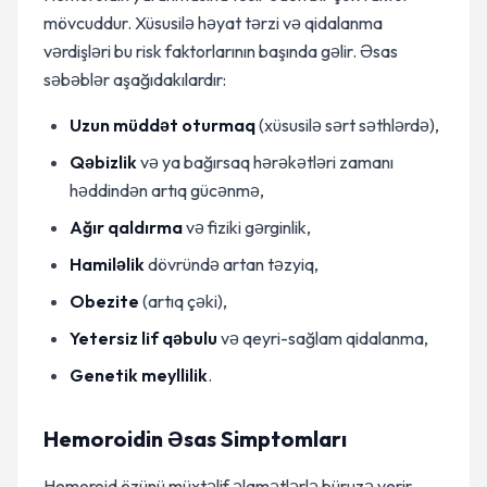
mövcuddur. Xüsusilə həyat tərzi və qidalanma
vərdişləri bu risk faktorlarının başında gəlir. Əsas
səbəblər aşağıdakılardır:
Uzun müddət oturmaq
(xüsusilə sərt səthlərdə),
Qəbizlik
və ya bağırsaq hərəkətləri zamanı
həddindən artıq gücənmə,
Ağır qaldırma
və fiziki gərginlik,
Hamiləlik
dövründə artan təzyiq,
Obezite
(artıq çəki),
Yetersiz lif qəbulu
və qeyri-sağlam qidalanma,
Genetik meyllilik
.
Hemoroidin Əsas Simptomları
Hemoroid özünü müxtəlif əlamətlərlə büruzə verir.