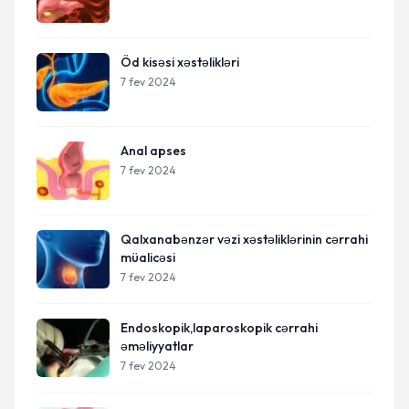
Öd kisəsi xəstəlikləri
7 fev 2024
Anal apses
7 fev 2024
Qalxanabənzər vəzi xəstəliklərinin cərrahi
müalicəsi
7 fev 2024
Endoskopik,laparoskopik cərrahi
əməliyyatlar
7 fev 2024