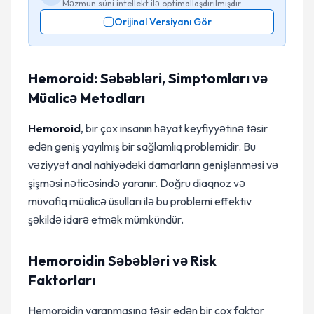
Məzmun süni intellekt ilə optimallaşdırılmışdır
Orijinal Versiyanı Gör
Hemoroid: Səbəbləri, Simptomları və
Müalicə Metodları
Hemoroid
, bir çox insanın həyat keyfiyyətinə təsir
edən geniş yayılmış bir sağlamlıq problemidir. Bu
vəziyyət anal nahiyədəki damarların genişlənməsi və
şişməsi nəticəsində yaranır. Doğru diaqnoz və
müvafiq müalicə üsulları ilə bu problemi effektiv
şəkildə idarə etmək mümkündür.
Hemoroidin Səbəbləri və Risk
Faktorları
Hemoroidin yaranmasına təsir edən bir çox faktor