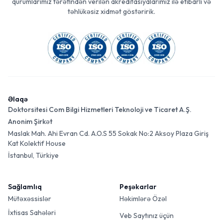
qurumlarımız tərəfindən verilən akreditasiyalarımız ilə etibarlı və
təhlükəsiz xidmət göstəririk.
Əlaqə
Doktorsitesi Com Bilgi Hizmetleri Teknoloji ve Ticaret A.Ş.
Anonim Şirkət
Maslak Mah. Ahi Evran Cd. A.O.S 55 Sokak No:2 Aksoy Plaza Giriş
Kat Kolektif House
İstanbul, Türkiye
Sağlamlıq
Peşəkarlar
Mütəxəssislər
Həkimlərə Özəl
İxtisas Sahələri
Veb Saytınız üçün