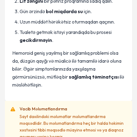
Lif zəngini
bir pəhriz proqramına sadiq qalın.
Gün ərzində
bol miqdarda su
için.
Uzun müddət hərəkətsiz oturmaqdan qaçının.
Tualetə getmək istəyi yarandıqda bu prosesi
gecikdirməyin
.
Hemoroid geniş yayılmış bir sağlamlıq problemi olsa
da, düzgün qayğı və müalicə ilə tamamilə idarə oluna
bilər. Əgər simptomlarınızda yaxşılaşma
görmürsünüzsə, mütləq bir
sağlamlıq təminatçısı
ilə
məsləhətləşin.
Vacib Məlumatlandırma
Sayt daxilindəki məlumatlar məlumatlandırma
məqsədlidir. Bu məlumatlandırma heç bir halda həkimin
xəstəsini tibbi məqsədlə müayinə etməsi və ya diaqnoz
qoyması yerinə keçmir.