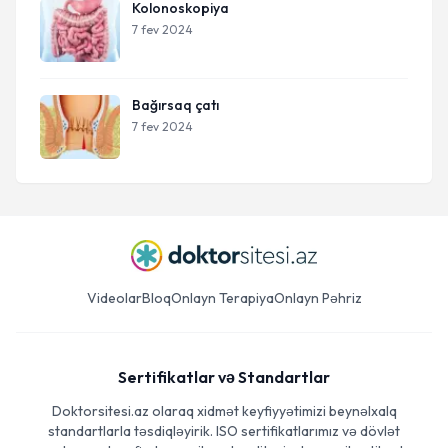
Kolonoskopiya
7 fev 2024
Bağırsaq çatı
7 fev 2024
Videolar
Bloq
Onlayn Terapiya
Onlayn Pəhriz
Sertifikatlar və Standartlar
Doktorsitesi.az olaraq xidmət keyfiyyətimizi beynəlxalq
standartlarla təsdiqləyirik. ISO sertifikatlarımız və dövlət