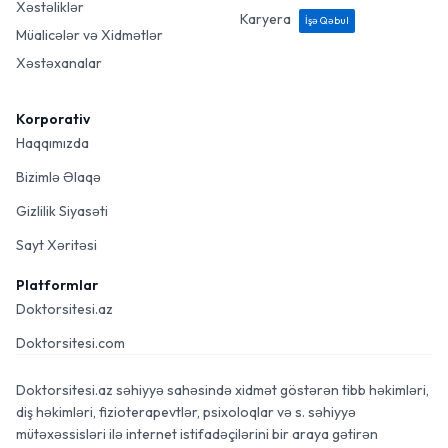
Xəstəliklər
Karyera
İşə Qəbul
Müalicələr və Xidmətlər
Xəstəxanalar
Korporativ
Haqqımızda
Bizimlə Əlaqə
Gizlilik Siyasəti
Sayt Xəritəsi
Platformlar
Doktorsitesi.az
Doktorsitesi.com
Doktorsitesi.az səhiyyə sahəsində xidmət göstərən tibb həkimləri,
diş həkimləri, fizioterapevtlər, psixoloqlar və s. səhiyyə
mütəxəssisləri ilə internet istifadəçilərini bir araya gətirən