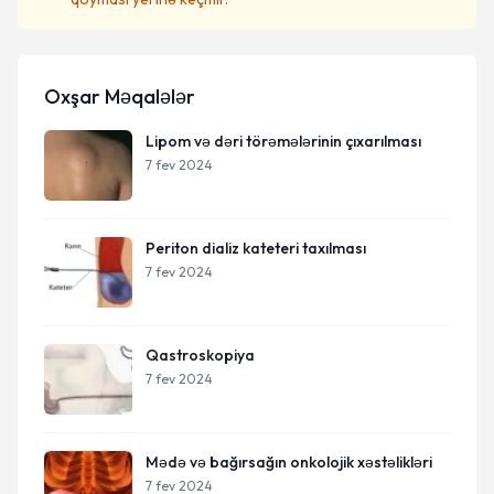
Oxşar Məqalələr
Lipom və dəri törəmələrinin çıxarılması
7 fev 2024
Periton dializ kateteri taxılması
7 fev 2024
Qastroskopiya
7 fev 2024
Mədə və bağırsağın onkolojik xəstəlikləri
7 fev 2024