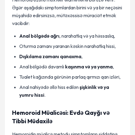
Əgər aşağıdakı simptomlardan birini və ya bir neçəsini
müşahidə edirsinizsə, mütəxəssisə müraciət etmək
vacibdir:
Anal bölgədə ağrı
, narahatlıq və ya həssaslıq,
Oturma zamanı yaranan kəskin narahatlıq hissi,
Dışkılama zamanı qanaxma
,
Anal bölgədə davamlı
kaşınma və ya yanma
,
Tualet kağızında görünən parlaq qırmızı qan izləri,
Anal nahiyədə əllə hiss edilən
şişkinlik və ya
yumru hissi
.
Hemoroid Müalicəsi: Evdə Qayğı və
Tibbi Müdaxilə
Hemoroidin müalicə metodu simptomların şiddətinə