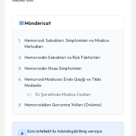
Mündəricat
Hemoroid: Səbəbləri, Simptomları və Müalicə
1
.
Metodları
Hemoroidin Səbəbləri və Risk Faktorları
2
.
Hemoroidin Əsas Simptomları
3
.
Hemoroid Müalicəsi: Evdə Qayğı və Tibbi
4
.
Müdaxilə
Ev Şəraitində Müalicə Üsulları
4
.
1
Hemoroiddən Qorunma Yolları (Önləmə)
5
.
Süni intellekt ilə təkmiləşdirilmiş versiya