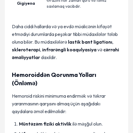
Ərazini hər zaman quru və təmiz
Gigiyena
saxlamaq vacibdir.
Daha ciddi hallarda və ya evdə müalicənin kifayət
etmədiyi durumlarda peşəkar tibbi müdaxilələr tələb
oluna bilər. Bu müdaxilələrə
lastik bant ligationı
,
skleroterapi
,
infrarəngli koaqulyasiya
və
cərrahi
əməliyyatlar
daxildir.
Hemoroiddən Qorunma Yolları
(Önləmə)
Hemoroid riskini minimuma endirmək və təkrar
yaranmasının qarşısını almaq üçün aşağıdakı
qaydalara əməl edilməlidir:
Müntəzəm fiziki aktivlik
ilə məşğul olun.