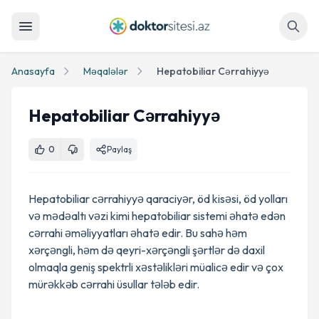
Axtar
Anasayfa
Məqalələr
Hepatobiliar Cərrahiyyə
Hepatobiliar Cərrahiyyə
0
Paylaş
Hepatobiliar cərrahiyyə qaraciyər, öd kisəsi, öd yolları
və mədəaltı vəzi kimi hepatobiliar sistemi əhatə edən
cərrahi əməliyyatları əhatə edir. Bu sahə həm
xərçəngli, həm də qeyri-xərçəngli şərtlər də daxil
olmaqla geniş spektrli xəstəlikləri müalicə edir və çox
mürəkkəb cərrahi üsullar tələb edir.