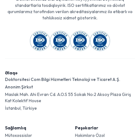
standartlarla təsdiqləyirik. ISO sertifikatlarımız və dövlət
qurumlarımız tərəfindən verilən akreditasiyalarımız ilə etibarlı və
təhlükəsiz xidmət göstəririk.
Əlaqə
Doktorsitesi Com Bilgi Hizmetleri Teknoloji ve Ticaret A.Ş.
Anonim Şirkət
Maslak Mah. Ahi Evran Cd. A.O.S 55 Sokak No:2 Aksoy Plaza Giriş
Kat Kolektif House
İstanbul, Türkiye
Sağlamlıq
Peşəkarlar
Mütəxəssislər
Həkimlərə Özəl