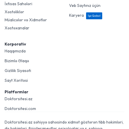
İxtisas Sahələri
Veb Saytınız üçün
Xəstəliklər
Karyera
İşə Qəbul
Müalicələr və Xidmətlər
Xəstəxanalar
Korporativ
Haqqımızda
Bizimlə Əlaqə
Gizlilik Siyasəti
Sayt Xəritəsi
Platformlar
Doktorsitesi.az
Doktorsitesi.com
Doktorsitesi.az səhiyyə sahəsində xidmət göstərən tibb həkimləri,
diş həkimləri, fizioterapevtlər, psixoloqlar və s. səhiyyə