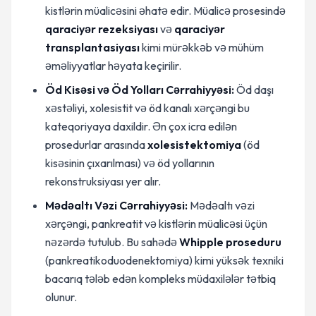
kistlərin müalicəsini əhatə edir. Müalicə prosesində
qaraciyər rezeksiyası
və
qaraciyər
transplantasiyası
kimi mürəkkəb və mühüm
əməliyyatlar həyata keçirilir.
Öd Kisəsi və Öd Yolları Cərrahiyyəsi:
Öd daşı
xəstəliyi, xolesistit və öd kanalı xərçəngi bu
kateqoriyaya daxildir. Ən çox icra edilən
prosedurlar arasında
xolesistektomiya
(öd
kisəsinin çıxarılması) və öd yollarının
rekonstruksiyası yer alır.
Mədəaltı Vəzi Cərrahiyyəsi:
Mədəaltı vəzi
xərçəngi, pankreatit və kistlərin müalicəsi üçün
nəzərdə tutulub. Bu sahədə
Whipple proseduru
(pankreatikoduodenektomiya) kimi yüksək texniki
bacarıq tələb edən kompleks müdaxilələr tətbiq
olunur.