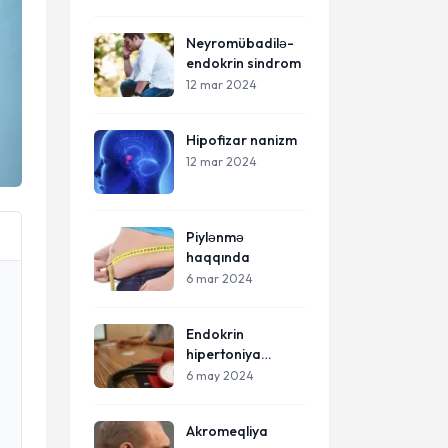
Neyromübadilə-
endokrin sindrom
12 mar 2024
Hipofizar nanizm
12 mar 2024
Piylənmə
haqqında
6 mar 2024
Endokrin
hipertoniya
(yüksək təzyiq)
6 may 2024
Akromeqliya