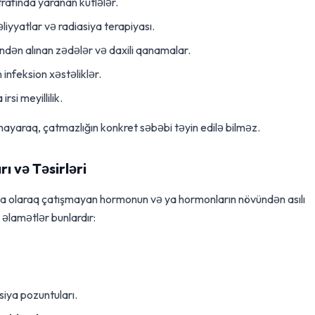
trafında yaranan kütlələr.
liyyatlar və radiasiya terapiyası.
ndən alınan zədələr və daxili qanamalar.
infeksion xəstəliklər.
si meyillilik.
mayaraq, çatmazlığın konkret səbəbi təyin edilə bilməz.
ı və Təsirləri
şa olaraq çatışmayan hormonun və ya hormonların növündən asılı
 əlamətlər bunlardır:
siya pozuntuları.