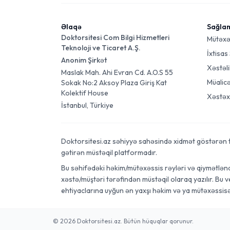
Əlaqə
Sağla
Doktorsitesi Com Bilgi Hizmetleri
Mütəxə
Teknoloji ve Ticaret A.Ş.
İxtisas
Anonim Şirkət
Xəstəli
Maslak Mah. Ahi Evran Cd. A.O.S 55
Müalic
Sokak No:2 Aksoy Plaza Giriş Kat
Kolektif House
Xəstəx
İstanbul, Türkiye
Doktorsitesi.az səhiyyə sahəsində xidmət göstərən tibb
gətirən müstəqil platformadır.
Bu səhifədəki həkim/mütəxəssis rəyləri və qiymətləndi
xəstə/müştəri tərəfindən müstəqil olaraq yazılır. Bu 
ehtiyaclarına uyğun ən yaxşı həkim və ya mütəxəssis
© 2026 Doktorsitesi.az. Bütün hüquqlar qorunur.