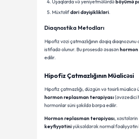
Uşaqlarda və yeniyetmələrdə
böyümə pr
Müxtəlif
dəri dəyişiklikləri
.
Diaqnostika Metodları
Hipofiz vəzi çatmazlığının dəqiq diaqnozunu
istifadə olunur. Bu prosesdə əsasən
hormon 
edilir.
Hipofiz Çatmazlığının Müalicəsi
Hipofiz çatmazlığı, düzgün və təsirli müalicə üs
hormon replasman terapiyası
(əvəzedici 
hormonlar süni şəkildə bərpa edilir.
Hormon replasman terapiyası
, xəstələri
keyfiyyətini
yüksəldərək normal fəaliyyətin 