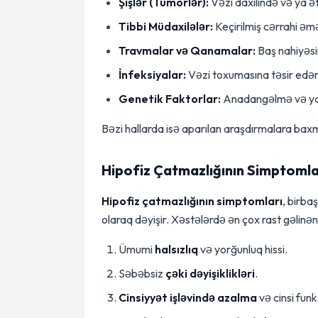
Şişlər (Tümörlər):
Vəzi daxilində və ya ə
Tibbi Müdaxilələr:
Keçirilmiş cərrahi əmə
Travmalar və Qanamalar:
Baş nahiyəsi
İnfeksiyalar:
Vəzi toxumasına təsir edən 
Genetik Faktorlar:
Anadangəlmə və ya ir
Bəzi hallarda isə aparılan araşdırmalara bax
Hipofiz Çatmazlığının Simptomlar
Hipofiz çatmazlığının simptomları
, birba
olaraq dəyişir. Xəstələrdə ən çox rast gəlinən
Ümumi
halsızlıq
və yorğunluq hissi.
Səbəbsiz
çəki dəyişiklikləri
.
Cinsiyyət işləvində azalma
və cinsi funk