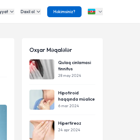
yyat
Daxil ol
Həkimsiniz?
Oxşar Məqalələr
Qulaq cinlamasi
tinnitus
28 may 2024
Hipotiroid
haqqında müalice
6 mar 2024
Hipertireoz
24 apr 2024