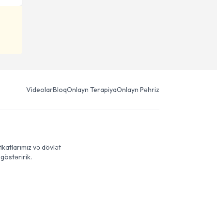
Videolar
Bloq
Onlayn Terapiya
Onlayn Pəhriz
ikatlarımız və dövlət
göstəririk.