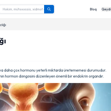
Bloq
Qeydi
lığı
ğı
 və ya daha çox hormonu yeterli miktarda üretememesi durumudur.
ənin hormon dəngəsini düzenleyen önemli bir endokrin organdır.