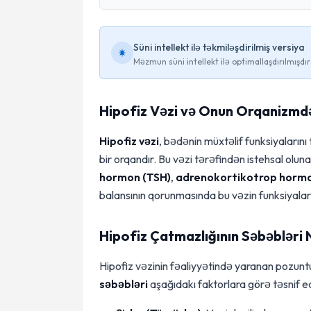
Süni intellekt ilə təkmiləşdirilmiş versiya
Məzmun süni intellekt ilə optimallaşdırılmışdır
Hipofiz Vəzi və Onun Orqanizmdə
Hipofiz vəzi
, bədənin müxtəlif funksiyaların
bir orqandır. Bu vəzi tərəfindən istehsal olu
hormon (TSH)
,
adrenokortikotrop horm
balansının qorunmasında bu vəzin funksiyaları 
Hipofiz Çatmazlığının Səbəbləri 
Hipofiz vəzinin fəaliyyətində yaranan pozuntul
səbəbləri
aşağıdakı faktorlara görə təsnif edi