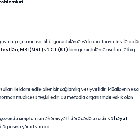
oblemləri
.
 qoymaq üçün müasir tibbi görüntüləmə və laboratoriya testlərində
testləri
,
MRI (MRT)
və
CT (KT)
kimi görüntüləmə üsulları tətbiq
ulları ilə idarə edilə bilən bir sağlamlıq vəziyyətidir. Müalicənin əsa
hormon müalicəsi) təşkil edir. Bu metodla orqanizmdə əskik olan
n çoxunda simptomları əhəmiyyətli dərəcədə azaldır və
həyat
bərpasına şərait yaradır.