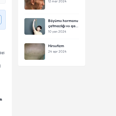
12 mar 2024
Böyümə hormonu
çatmazlığı və qısa
boy
10 yan 2024
Hirsutizm
24 apr 2024
əzi
l
ın