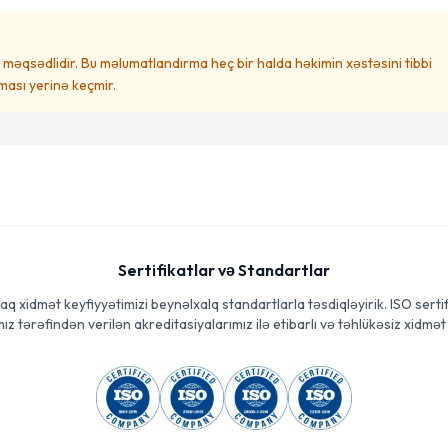
məqsədlidir. Bu məlumatlandırma heç bir halda həkimin xəstəsini tibbi
ası yerinə keçmir.
Sertifikatlar və Standartlar
aq xidmət keyfiyyətimizi beynəlxalq standartlarla təsdiqləyirik. ISO sertif
ız tərəfindən verilən akreditasiyalarımız ilə etibarlı və təhlükəsiz xidmət 