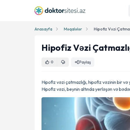
Anasayfa
Məqalələr
Hipofiz Vəzi Çatmaz
Hipofiz Vəzi Çatmazlı
Paylaş
0
Hipofiz vəzi çatmazlığı, hipofiz vəzinin bir
Hipofiz vəzi, beynin altında yerləşən və bəd