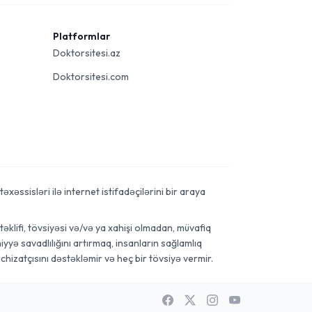
Platformlar
Doktorsitesi.az
Doktorsitesi.com
xəssisləri ilə internet istifadəçilərini bir araya
əklifi, tövsiyəsi və/və ya xahişi olmadan, müvafiq
yyə savadlılığını artırmaq, insanların sağlamlıq
chizatçısını dəstəkləmir və heç bir tövsiyə vermir.