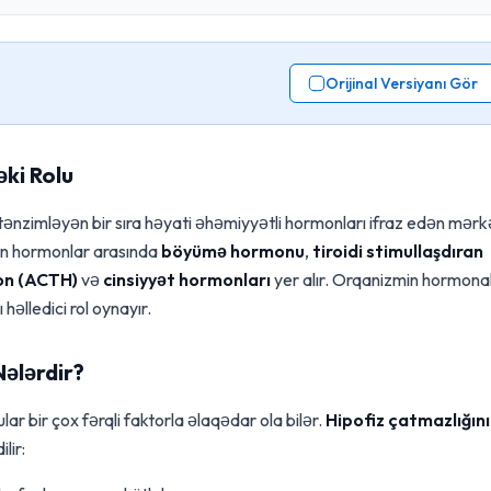
Orijinal Versiyanı Gör
ki Rolu
ı tənzimləyən bir sıra həyati əhəmiyyətli hormonları ifraz edən mərk
nan hormonlar arasında
böyümə hormonu
,
tiroidi stimullaşdıran
on (ACTH)
və
cinsiyyət hormonları
yer alır. Orqanizmin hormona
həlledici rol oynayır.
Nələrdir?
ar bir çox fərqli faktorla əlaqədar ola bilər.
Hipofiz çatmazlığın
lir: