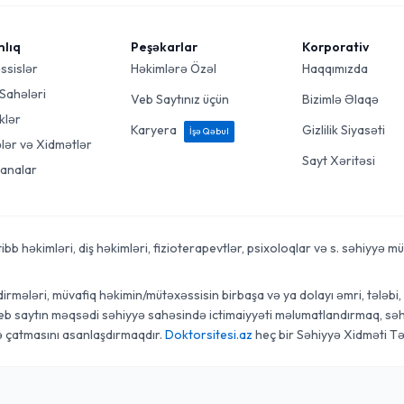
mlıq
Peşəkarlar
Korporativ
ssislər
Həkimlərə Özəl
Haqqımızda
 Sahələri
Veb Saytınız üçün
Bizimlə Əlaqə
klər
Karyera
Gizlilik Siyasəti
İşə Qəbul
ələr və Xidmətlər
Sayt Xəritəsi
analar
 həkimləri, diş həkimləri, fizioterapevtlər, psixoloqlar və s. səhiyyə mütə
rmələri, müvafiq həkimin/mütəxəssisin birbaşa və ya dolayı əmri, tələbi, t
veb saytın məqsədi səhiyyə sahəsində ictimaiyyəti məlumatlandırmaq, səhi
ə çatmasını asanlaşdırmaqdır.
Doktorsitesi.az
heç bir Səhiyyə Xidməti Tə