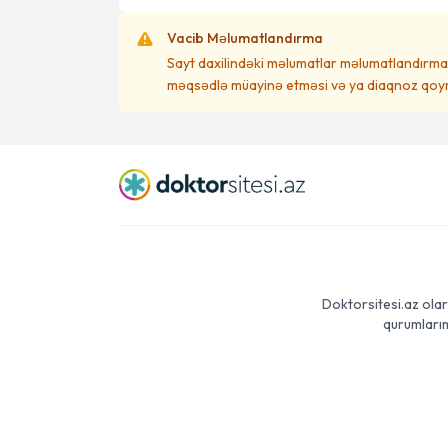
Vacib Məlumatlandırma
Sayt daxilindəki məlumatlar məlumatlandırma 
məqsədlə müayinə etməsi və ya diaqnoz qoym
Doktorsitesi.az olar
qurumlarım