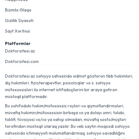
Bizimlə Əlaqə
Gizlilik Siyasəti
Sayt Xəritəsi
Platformlar
Doktorsitesi.az
Doktorsitesi.com
Doktorsitesi.az səhiyyə sahəsində xidmət göstərən tibb həkimləri,
diş həkimləri, fizioterapevtlər, psixoloqlar və s. səhiyyə
mütəxəssisləri ilə internet istifadəçilərini bir araya gətirən
müstəqil platformadır.
Bu səhifədəki həkim/mütəxəssis rəyləri və qiymətləndirmələri,
müvafiq həkimin/mütəxəssisin birbaşa və ya dolayı əmri, tələbi,
təklifi, tövsiyəsi və/və ya xahişi olmadan, müvafiq xəstə/müştəri
tərəfindən müstəqil olaraq yazılır. Bu veb saytın məqsədi səhiyyə
sahəsində ictimaiyyəti məlumatlandırmaq, səhiyyə savadlılığını