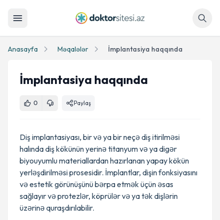
Axtar
Anasayfa
Məqalələr
İmplantasiya haqqında
İmplantasiya haqqında
0
Paylaş
Diş implantasiyası, bir və ya bir neçə diş itirilməsi
halında diş kökünün yerinə titanyum və ya digər
biyouyumlu materiallardan hazırlanan yapay kökün
yerləşdirilməsi prosesidir. İmplantlar, dişin fonksiyasını
və estetik görünüşünü bərpa etmək üçün əsas
sağlayır və protezlər, köprülər və ya tək dişlərin
üzərinə quraşdırılabilir.