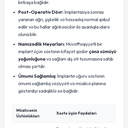
birbaşa bağlıdır.
Post-Operativ Dövr:
İmplantasiya sonrası
yaranan ağrı, şişkinlik və həssaslıq normal qəbul
edilir və bu hallar ağrıkəsicilər ilə asanlıqla idarə
oluna bilir.
Namizədlik Meyarları:
Müvəffəqiyyətli bir
implant üçün xəstənin kifayət qədər
çənə sümüyü
yoğunluğuna
və sağlam diş əti toxumasına sahib
olması şərtdir.
Ümumi Sağlamlıq:
İmplantın uğuru xəstənin
ümumi sağlamlıq vəziyyəti və müalicə planına
göstərdiyi sadiqliklə sıx bağlıdır.
Müalicənin
Xəstə üçün Faydaları
Üstünlükləri