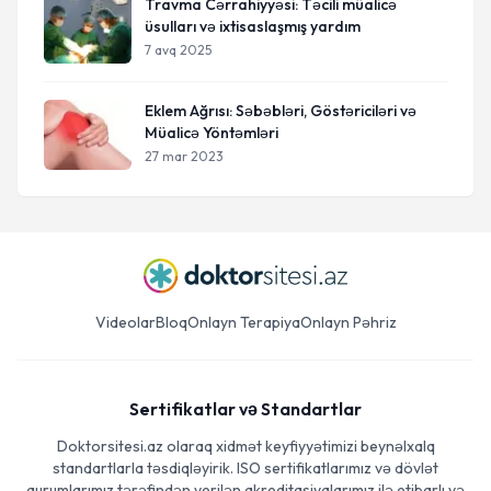
Travma Cərrahiyyəsi: Təcili müalicə
üsulları və ixtisaslaşmış yardım
7 avq 2025
Eklem Ağrısı: Səbəbləri, Göstəriciləri və
Müalicə Yöntəmləri
27 mar 2023
Videolar
Bloq
Onlayn Terapiya
Onlayn Pəhriz
Sertifikatlar və Standartlar
Doktorsitesi.az olaraq xidmət keyfiyyətimizi beynəlxalq
standartlarla təsdiqləyirik. ISO sertifikatlarımız və dövlət
qurumlarımız tərəfindən verilən akreditasiyalarımız ilə etibarlı və