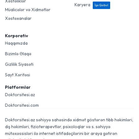
Xəstəliklər
Karyera
İşə Qəbul
Müalicələr və Xidmətlər
Xəstəxanalar
Korporativ
Haqqımızda
Bizimlə Əlaqə
Gizlilik Siyasəti
Sayt Xəritəsi
Platformlar
Doktorsitesi.az
Doktorsitesi.com
Doktorsitesi.az səhiyyə sahəsində xidmət göstərən tibb həkimləri,
diş həkimləri, fizioterapevtlər, psixoloqlar və s. səhiyyə
mütəxəssisləri ilə internet istifadəçilərini bir araya gətirən