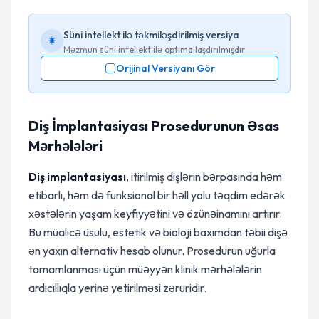
Süni intellekt ilə təkmiləşdirilmiş versiya
Məzmun süni intellekt ilə optimallaşdırılmışdır
Orijinal Versiyanı Gör
Diş İmplantasiyası Prosedurunun Əsas
Mərhələləri
Diş implantasiyası
, itirilmiş dişlərin bərpasında həm
etibarlı, həm də funksional bir həll yolu təqdim edərək
xəstələrin yaşam keyfiyyətini və özünəinamını artırır.
Bu müalicə üsulu, estetik və bioloji baxımdan təbii dişə
ən yaxın alternativ hesab olunur. Prosedurun uğurla
tamamlanması üçün müəyyən klinik mərhələlərin
ardıcıllıqla yerinə yetirilməsi zəruridir.