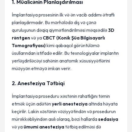
1. Müalicənin Planlaşdırılması
İmplantasiya prosesinin ilk və ən vacib addımı ətraflı
planlaşdırmadır. Bu mərhələdə diş və çənə
quruluşunun dəqiq qiymətləndirilməsi məqsədilə
3D
rəntgen
və ya
CBCT (Konik Şüa Bilgisayarlı
Tomografiyası)
kimi qabaqcıl görüntüləmə
üsullarından istifadə edilir. Bu texnologiyalar implantın
yerləşdiriləcəyi sahənin anatomik xüsusiyyətlərini
müəyyən etməyə imkan verir.
2. Anesteziya Tətbiqi
İmplantasiya proseduru xəstənin rahatlığını təmin
etmək üçün adətən
yerli anesteziya
altında həyata
keçirilir. Lakin xəstənin vəziyyətindən və prosedurun
mürəkkəbliyindən asılı olaraq, bəzi hallarda
sedasiya
və ya
ümumi anesteziya
tətbiq edilməsi də