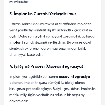
mümkündür.
3. İmplantın Cərrahi Yerləşdirilməsi
Cərrahi mərhələdə mütəxəssis tərəfindən implantın
yerləşdiriləcəyi sahədə diş əti üzərində kiçik bir kəsik
açılır. Daha sonra çənə sümüyünə xüsusi dəlik açılaraq
implant
sümük daxilinə yerləşdirilir. Bu proses daxili
sümük strukturunun qorunması baxımından kritik
əhəmiyyət kəsb edir.
4. İyiləşmə Prosesi (Osseointegrasiya)
İmplant yerləşdirildikdən sonra
osseointegrasiya
adlanan, implantın çənə sümüyü ilə bioloji olaraq
birləşməsi prosesi başlayır. Bu iyiləşmə dövrü implantın
möhkəmliyi üçün vacibdir və adətən bir neçə ay
davam edir.