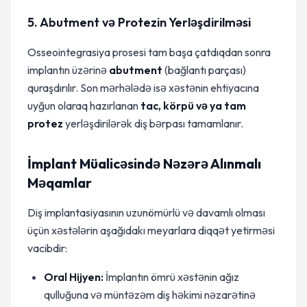
5. Abutment və Protezin Yerləşdirilməsi
Osseointegrasiya prosesi tam başa çatdıqdan sonra
implantın üzərinə
abutment
(bağlantı parçası)
quraşdırılır. Son mərhələdə isə xəstənin ehtiyacına
uyğun olaraq hazırlanan
tac, körpü və ya tam
protez
yerləşdirilərək diş bərpası tamamlanır.
İmplant Müalicəsində Nəzərə Alınmalı
Məqamlar
Diş implantasiyasının uzunömürlü və davamlı olması
üçün xəstələrin aşağıdakı meyarlara diqqət yetirməsi
vacibdir:
Oral Hijyen:
İmplantın ömrü xəstənin ağız
qulluğuna və müntəzəm diş həkimi nəzarətinə