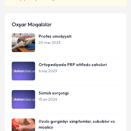
Oxşar Məqalələr
Protez əməliyyatı
20 mar 2023
Ortopediyada PRP istifadə sahələri
6 noy 2023
Sümük xərçəngi
13 iyn 2024
Əzələ gərginliyi: simptomlar, səbəblər və
müalicə