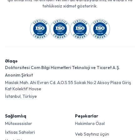
təhlükəsiz xidmət göstəririk.
Əlaqə
Doktorsitesi Com Bilgi Hizmetleri Teknoloji ve Ticaret A.Ş.
Anonim Şirkət
Maslak Mah. Ahi Evran Cd. A.O.S 55 Sokak No:2 Aksoy Plaza Giriş
Kat Kolektif House
İstanbul, Türkiye
Sağlamlıq
Peşəkarlar
Mütəxəssislər
Həkimlərə Özəl
İxtisas Sahələri
Veb Saytınız üçün