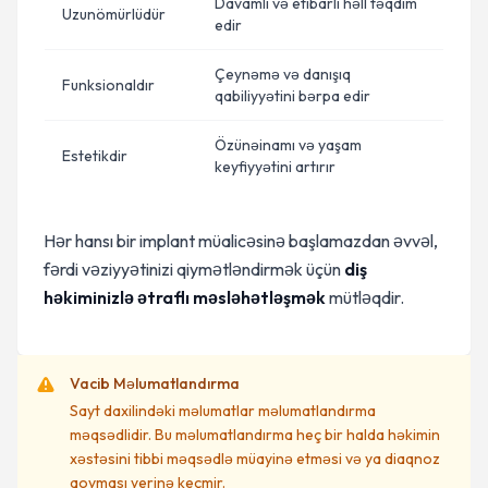
Davamlı və etibarlı həll təqdim
Uzunömürlüdür
edir
Çeynəmə və danışıq
Funksionaldır
qabiliyyətini bərpa edir
Özünəinamı və yaşam
Estetikdir
keyfiyyətini artırır
Hər hansı bir implant müalicəsinə başlamazdan əvvəl,
fərdi vəziyyətinizi qiymətləndirmək üçün
diş
həkiminizlə ətraflı məsləhətləşmək
mütləqdir.
Vacib Məlumatlandırma
Sayt daxilindəki məlumatlar məlumatlandırma
məqsədlidir. Bu məlumatlandırma heç bir halda həkimin
xəstəsini tibbi məqsədlə müayinə etməsi və ya diaqnoz
qoyması yerinə keçmir.