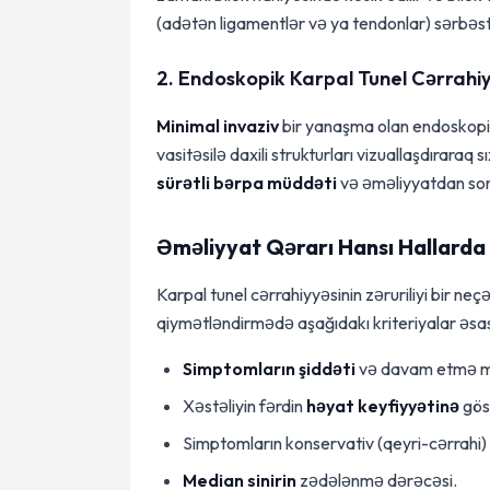
(adətən ligamentlər və ya tendonlar) sərbəst b
2. Endoskopik Karpal Tunel Cərrahiy
Minimal invaziv
bir yanaşma olan endoskopik
vasitəsilə daxili strukturları vizuallaşdıraraq
sürətli bərpa müddəti
və əməliyyatdan sonr
Əməliyyat Qərarı Hansı Hallarda 
Karpal tunel cərrahiyyəsinin zəruriliyi bir n
qiymətləndirmədə aşağıdakı kriteriyalar əsas
Simptomların şiddəti
və davam etmə m
Xəstəliyin fərdin
həyat keyfiyyətinə
göst
Simptomların konservativ (qeyri-cərrahi) m
Median sinirin
zədələnmə dərəcəsi.