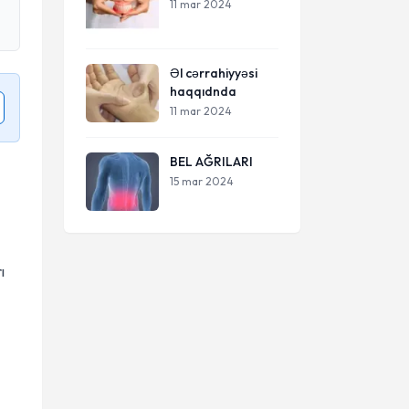
11 mar 2024
Əl cərrahiyyəsi
haqqıdnda
11 mar 2024
BEL AĞRILARI
15 mar 2024
ı