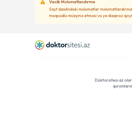
Vacib Məlumatlandırma
Sayt daxilindəki məlumatlar məlumatlandırma 
məqsədlə müayinə etməsi və ya diaqnoz qoym
Doktorsitesi.az olar
qurumlarım