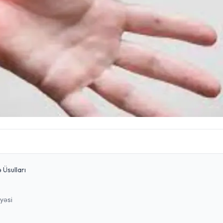
 Üsulları
yəsi