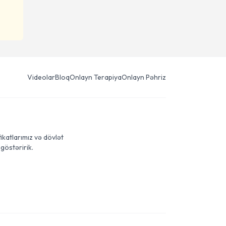
Videolar
Bloq
Onlayn Terapiya
Onlayn Pəhriz
ikatlarımız və dövlət
göstəririk.