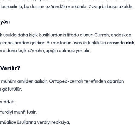
uraxılır ki, bu da sinir üzərindəki mexaniki təzyiqi birbaşa azaldır.
yəsi
 üsulda daha kiçik kəsiklərdən istifadə olunur. Cərrah, endoskop
 sıxılmanı aradan qaldırır. Bu metodun əsas üstünlükləri arasında
dah
a daha kiçik cərrahi çapığın qalması yer alır.
Verilir?
eçə mühüm amildən asılıdır. Ortoped-cərrah tərəfindən aparılan
 götürülür:
üddəti,
ərdiyi mənfi təsir,
üalicə üsullarına verdiyi reaksiya,