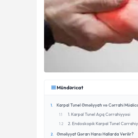
Mündəricat
Karpal Tunel Əməliyyatı və Cərrahi Müalicə
1
.
1. Karpal Tunel Açıq Cərrahiyyəsi
1
.
1
2. Endoskopik Karpal Tunel Cərrahiy
1
.
2
Əməliyyat Qərarı Hansı Hallarda Verilir?
2
.