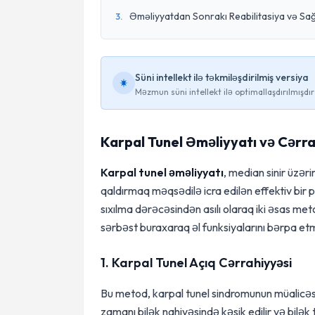
Əməliyyatdan Sonrakı Reabilitasiya və Sa
3
.
Süni intellekt ilə təkmiləşdirilmiş versiya
Məzmun süni intellekt ilə optimallaşdırılmışdır
Karpal Tunel Əməliyyatı və Cərrah
Karpal tunel əməliyyatı
, median sinir üzər
qaldırmaq məqsədilə icra edilən effektiv bir 
sıxılma dərəcəsindən asılı olaraq iki əsas meto
sərbəst buraxaraq əl funksiyalarını bərpa et
1. Karpal Tunel Açıq Cərrahiyyəsi
Bu metod, karpal tunel sindromunun müalicəs
zamanı bilək nahiyəsində kəsik edilir və bilək tu