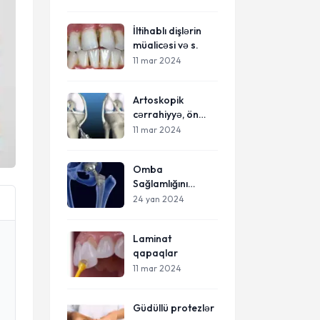
İltihablı dişlərin
müalicəsi və s.
11 mar 2024
Artoskopik
cərrahiyyə, ön
çarpaz bağ,
11 mar 2024
menisk cırılması,
çiyin təkrari
Omba
çıxıqlarının
Sağlamlığını
cərrahi müalicəsi
Yaxşılaşdıran
24 yan 2024
Protezlər
Laminat
qapaqlar
11 mar 2024
Güdüllü protezlər