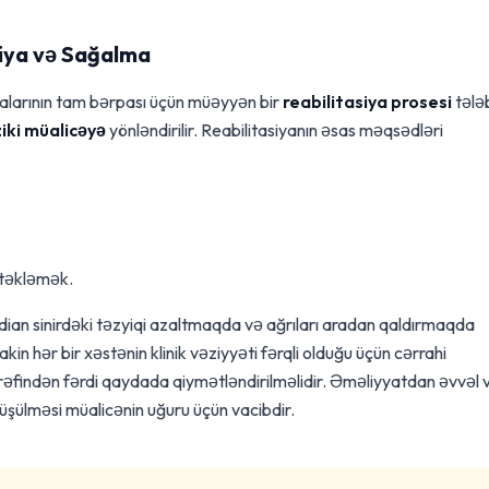
siya və Sağalma
yalarının tam bərpası üçün müəyyən bir
reabilitasiya prosesi
tələ
ziki müalicəyə
yönləndirilir. Reabilitasiyanın əsas məqsədləri
stəkləmək.
an sinirdəki təzyiqi azaltmaqda və ağrıları aradan qaldırmaqda
n hər bir xəstənin klinik vəziyyəti fərqli olduğu üçün cərrahi
əfindən fərdi qaydada qiymətləndirilməlidir. Əməliyyatdan əvvəl 
ölüşülməsi müalicənin uğuru üçün vacibdir.