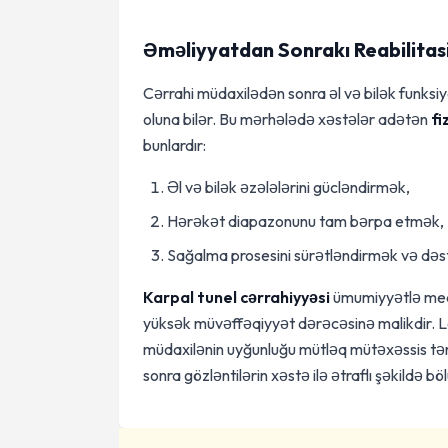
Əməliyyatdan Sonrakı Reabilita
Cərrahi müdaxilədən sonra əl və bilək funksi
oluna bilər. Bu mərhələdə xəstələr adətən
fi
bunlardır:
Əl və bilək əzələlərini gücləndirmək,
Hərəkət diapazonunu tam bərpa etmək,
Sağalma prosesini sürətləndirmək və də
Karpal tunel cərrahiyyəsi
ümumiyyətlə medi
yüksək müvəffəqiyyət dərəcəsinə malikdir. Laki
müdaxilənin uyğunluğu mütləq mütəxəssis tər
sonra gözləntilərin xəstə ilə ətraflı şəkildə b