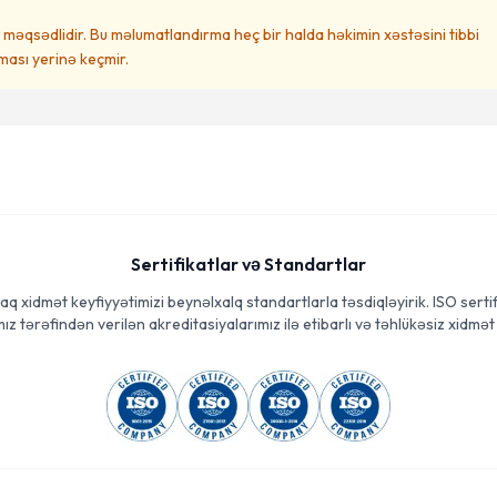
məqsədlidir. Bu məlumatlandırma heç bir halda həkimin xəstəsini tibbi
ası yerinə keçmir.
Sertifikatlar və Standartlar
aq xidmət keyfiyyətimizi beynəlxalq standartlarla təsdiqləyirik. ISO sertif
ız tərəfindən verilən akreditasiyalarımız ilə etibarlı və təhlükəsiz xidmət 