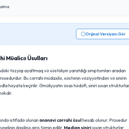
ğalma
Orijinal Versiyanı Gör
i Müalicə Üsulları
indəki təzyiqi azaltmaq və xəstəliyin yaratdığı simptomları aradan
prosedurdur. Bu cərrahi müdaxilə, xəstənin vəziyyətindən və sinirin
dla həyata keçirilir. Əməliyyatın əsas hədəfi, siniri sıxan strukturlar
məkdir.
ində istifadə olunan
ənənəvi cərrahi üsul
hesab olunur. Prosedur
nelinin daxilinə giriş təmin edilir.
Median siniri
sıxan strukturlar