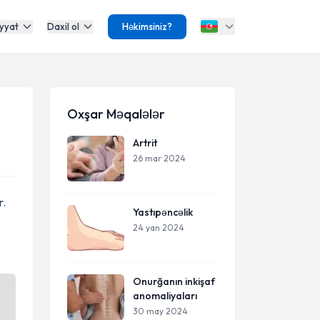
yyat
Daxil ol
Həkimsiniz?
Oxşar Məqalələr
Artrit
26 mar 2024
r.
Yastıpəncəlik
24 yan 2024
Onurğanın inkişaf
anomaliyaları
30 may 2024