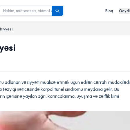
Bloq
Qeydi
hiyyəsi
yəsi
omu adlanan vəziyyəti müalicə etmək üçün edilən cərrahi müdaxilədi
ya təzyiqi nəticəsində karpal tunel sindromu meydana gəlir. Bu
n içərisinə yayılan ağrı, karıncalanma, uyuşma və zəiflik kimi