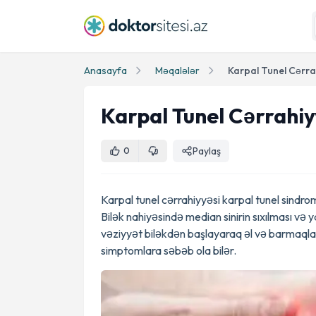
Anasayfa
Məqalələr
Karpal Tunel Cərra
Karpal Tunel Cərrahiy
Paylaş
0
Karpal tunel cərrahiyyəsi karpal tunel sindr
Bilək nahiyəsində median sinirin sıxılması və 
vəziyyət biləkdən başlayaraq əl və barmaqları
simptomlara səbəb ola bilər.