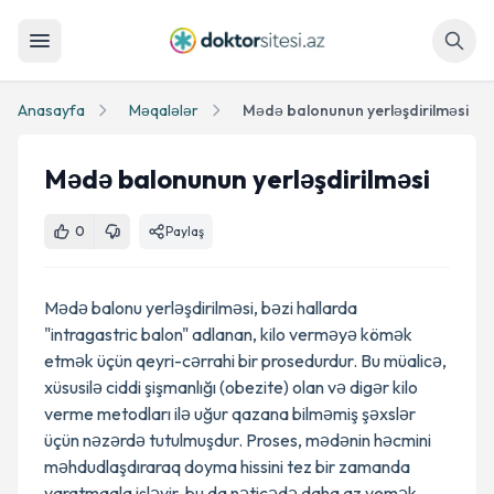
Axtar
Anasayfa
Məqalələr
Mədə balonunun yerləşdirilməsi
Mədə balonunun yerləşdirilməsi
0
Paylaş
Mədə balonu yerləşdirilməsi, bəzi hallarda
"intragastric balon" adlanan, kilo verməyə kömək
etmək üçün qeyri-cərrahi bir prosedurdur. Bu müalicə,
xüsusilə ciddi şişmanlığı (obezite) olan və digər kilo
verme metodları ilə uğur qazana bilməmiş şəxslər
üçün nəzərdə tutulmuşdur. Proses, mədənin həcmini
məhdudlaşdıraraq doyma hissini tez bir zamanda
yaratmaqla işləyir, bu da nəticədə daha az yemək