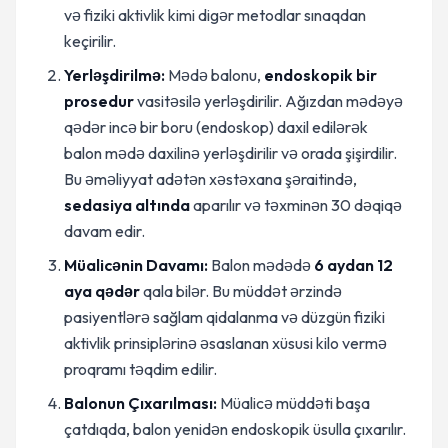
və fiziki aktivlik kimi digər metodlar sınaqdan
keçirilir.
Yerləşdirilmə:
Mədə balonu,
endoskopik bir
prosedur
vasitəsilə yerləşdirilir. Ağızdan mədəyə
qədər incə bir boru (endoskop) daxil edilərək
balon mədə daxilinə yerləşdirilir və orada şişirdilir.
Bu əməliyyat adətən xəstəxana şəraitində,
sedasiya altında
aparılır və təxminən 30 dəqiqə
davam edir.
Müalicənin Davamı:
Balon mədədə
6 aydan 12
aya qədər
qala bilər. Bu müddət ərzində
pasiyentlərə sağlam qidalanma və düzgün fiziki
aktivlik prinsiplərinə əsaslanan xüsusi kilo vermə
proqramı təqdim edilir.
Balonun Çıxarılması:
Müalicə müddəti başa
çatdıqda, balon yenidən endoskopik üsulla çıxarılır.