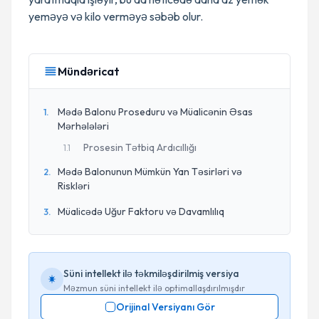
yeməyə və kilo verməyə səbəb olur.
Mündəricat
Mədə Balonu Proseduru və Müalicənin Əsas
1
.
Mərhələləri
Prosesin Tətbiq Ardıcıllığı
1
.
1
Mədə Balonunun Mümkün Yan Təsirləri və
2
.
Riskləri
Müalicədə Uğur Faktoru və Davamlılıq
3
.
Süni intellekt ilə təkmiləşdirilmiş versiya
Məzmun süni intellekt ilə optimallaşdırılmışdır
Orijinal Versiyanı Gör