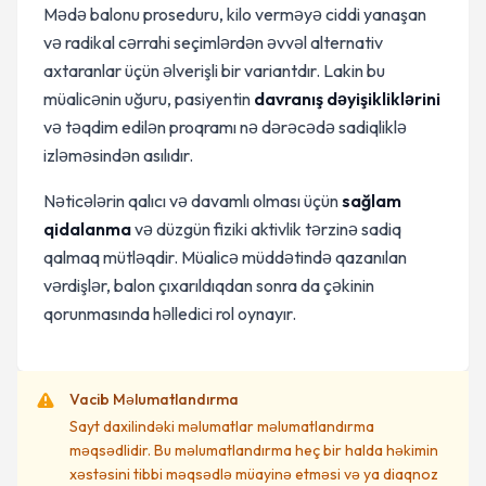
Mədə balonu proseduru, kilo verməyə ciddi yanaşan
və radikal cərrahi seçimlərdən əvvəl alternativ
axtaranlar üçün əlverişli bir variantdır. Lakin bu
müalicənin uğuru, pasiyentin
davranış dəyişikliklərini
və təqdim edilən proqramı nə dərəcədə sadiqliklə
izləməsindən asılıdır.
Nəticələrin qalıcı və davamlı olması üçün
sağlam
qidalanma
və düzgün fiziki aktivlik tərzinə sadiq
qalmaq mütləqdir. Müalicə müddətində qazanılan
vərdişlər, balon çıxarıldıqdan sonra da çəkinin
qorunmasında həlledici rol oynayır.
Vacib Məlumatlandırma
Sayt daxilindəki məlumatlar məlumatlandırma
məqsədlidir. Bu məlumatlandırma heç bir halda həkimin
xəstəsini tibbi məqsədlə müayinə etməsi və ya diaqnoz