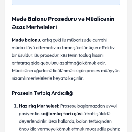
Mədə Balonu Proseduru və Müalicənin
Əsas Mərhələləri
Mədə balonu
, artıq çəki ilə mübarizədə cərrahi
müdaxiləyə alternativ axtaran şəxslər üçün effektiv
bir üsuldur. Bu prosedur, xəstənin toxluq hissini
artıraraq qida qəbulunu azaltmağa kömək edir.
Müalicənin uğurla nəticələnməsi üçün proses müəyyən
nizamlı mərhələlərlə həyata keçirilir.
Prosesin Tətbiq Ardıcıllığı
Hazırlıq Mərhələsi:
Prosesə başlamazdan əvvəl
pasiyentin
sağlamlıq tarixçəsi
ətraflı şəkildə
dəyərləndirilir. Bəzi hallarda, balon tətbiqindən
öncə kilo verməyə kömək etmək məqsədilə pəhriz