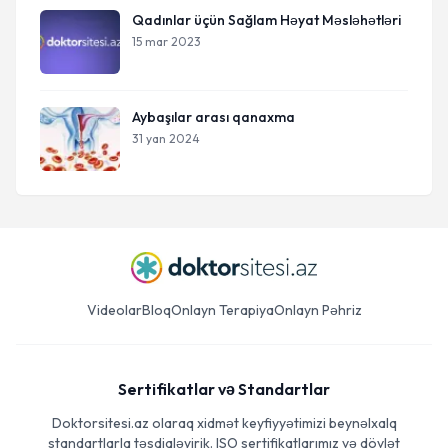
Qadınlar üçün Sağlam Həyat Məsləhətləri
15 mar 2023
Aybaşılar arası qanaxma
31 yan 2024
Videolar
Bloq
Onlayn Terapiya
Onlayn Pəhriz
Sertifikatlar və Standartlar
Doktorsitesi.az olaraq xidmət keyfiyyətimizi beynəlxalq
standartlarla təsdiqləyirik. ISO sertifikatlarımız və dövlət