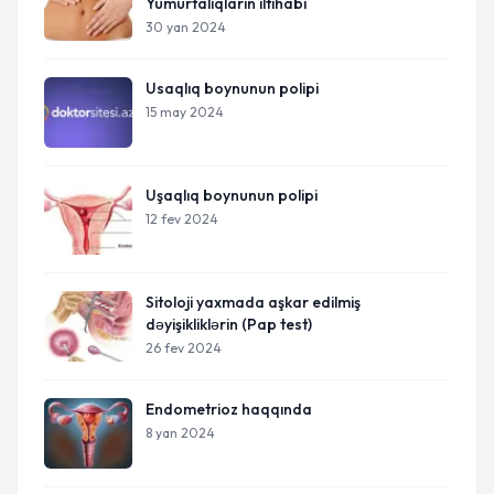
Yumurtalıqların iltihabı
30 yan 2024
Usaqlıq boynunun polipi
15 may 2024
Uşaqlıq boynunun polipi
12 fev 2024
Sitoloji yaxmada aşkar edilmiş
dəyişikliklərin (Pap test)
26 fev 2024
Endometrioz haqqında
8 yan 2024