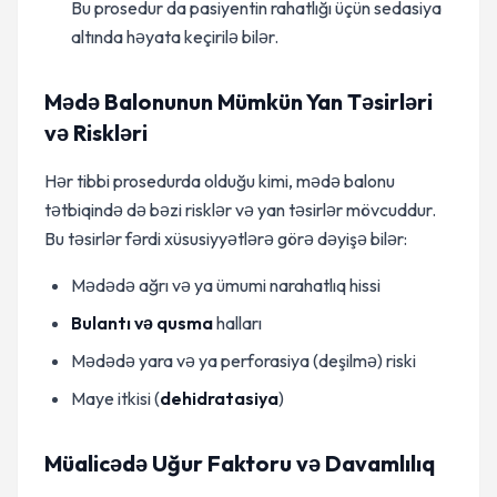
Bu prosedur da pasiyentin rahatlığı üçün sedasiya
altında həyata keçirilə bilər.
Mədə Balonunun Mümkün Yan Təsirləri
və Riskləri
Hər tibbi prosedurda olduğu kimi, mədə balonu
tətbiqində də bəzi risklər və yan təsirlər mövcuddur.
Bu təsirlər fərdi xüsusiyyətlərə görə dəyişə bilər:
Mədədə ağrı və ya ümumi narahatlıq hissi
Bulantı və qusma
halları
Mədədə yara və ya perforasiya (deşilmə) riski
Maye itkisi (
dehidratasiya
)
Müalicədə Uğur Faktoru və Davamlılıq