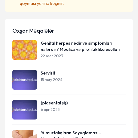
qoyması yerinə keçmir.
Oxşar Məqalələr
Genital herpes nədir və simptomları
nələrdir? Müalicə və profilaktika üsulları
22 mar 2023
Servisit
15 may 2024
(plasental şiş)
6 apr 2023
Yumurtalıqların Soyuqlaması -