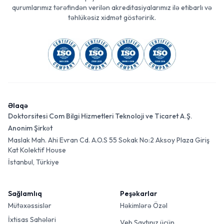
qurumlarımız tərəfindən verilən akreditasiyalarımız ilə etibarlı və
təhlükəsiz xidmət göstəririk.
Əlaqə
Doktorsitesi Com Bilgi Hizmetleri Teknoloji ve Ticaret A.Ş.
Anonim Şirkət
Maslak Mah. Ahi Evran Cd. A.O.S 55 Sokak No:2 Aksoy Plaza Giriş
Kat Kolektif House
İstanbul, Türkiye
Sağlamlıq
Peşəkarlar
Mütəxəssislər
Həkimlərə Özəl
İxtisas Sahələri
Veb Saytınız üçün