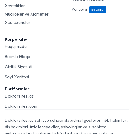
Xəstəliklər
Karyera
İşə Qəbul
Müalicələr və Xidmətlər
Xəstəxanalar
Korporativ
Haqqımızda
Bizimlə Əlaqə
Gizlilik Siyasəti
Sayt Xəritəsi
Platformlar
Doktorsitesi.az
Doktorsitesi.com
Doktorsitesi.az səhiyyə sahəsində xidmət göstərən tibb həkimləri,
diş həkimləri, fizioterapevtlər, psixoloqlar və s. səhiyyə
mütəxəssisləri ilə internet istifadəçilərini bir araya gətirən