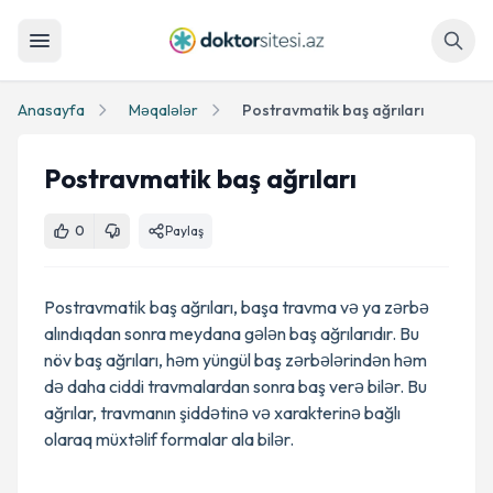
Axtar
Anasayfa
Məqalələr
Postravmatik baş ağrıları
Postravmatik baş ağrıları
0
Paylaş
Postravmatik baş ağrıları, başa travma və ya zərbə
alındıqdan sonra meydana gələn baş ağrılarıdır. Bu
növ baş ağrıları, həm yüngül baş zərbələrindən həm
də daha ciddi travmalardan sonra baş verə bilər. Bu
ağrılar, travmanın şiddətinə və xarakterinə bağlı
olaraq müxtəlif formalar ala bilər.