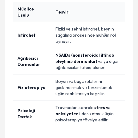
Müalicə
Təsviri
Üsulu
Fiziki və zehni istirahət, beynin
İstirahət
sağalma prosesində mühüm rol
oynayır.
NSAIDs (nonsteroidal iltihab
Ağrıkəsici
əleyhinə dərmanlar)
və ya digər
Dərmanlar
ağrıkəsicilər tətbiq olunur.
Boyun və baş əzələlərini
Fizioterapiya
gücləndirmək və tənzimləmək
üçün reabilitasiya keçirilir.
Travmadan sonrakı
stres və
Psixoloji
anksiyeteni
idarə etmək üçün
Dəstək
psixoterapiya tövsiyə edilir.