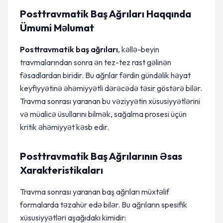
Posttravmatik Baş Ağrıları Haqqında
Ümumi Məlumat
Posttravmatik baş ağrıları
, kəllə-beyin
travmalarından sonra ən tez-tez rast gəlinən
fəsadlardan biridir. Bu ağrılar fərdin gündəlik həyat
keyfiyyətinə əhəmiyyətli dərəcədə təsir göstərə bilər.
Travma sonrası yaranan bu vəziyyətin xüsusiyyətlərini
və müalicə üsullarını bilmək, sağalma prosesi üçün
kritik əhəmiyyət kəsb edir.
Posttravmatik Baş Ağrılarının Əsas
Xarakteristikaları
Travma sonrası yaranan baş ağrıları müxtəlif
formalarda təzahür edə bilər. Bu ağrıların spesifik
xüsusiyyətləri aşağıdakı kimidir: