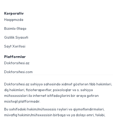
Korporativ
Haqqımızda
Bizimlə Əlaqə
Gizlilik Siyasəti
Sayt Xəritəsi
Platformlar
Doktorsitesi.az
Doktorsitesi.com
Doktorsitesi.az səhiyyə sahəsində xidmət göstərən tibb həkimləri,
diş həkimləri, fizioterapevtlər, psixoloqlar və s. səhiyyə
mütəxəssisləri ilə internet istifadəçilərini bir araya gətirən
müstəqil platformadır.
Bu səhifədəki həkim/mütəxəssis rəyləri və qiymətləndirmələri,
müvafiq həkimin/mütəxəssisin birbaşa və ya dolayı əmri, tələbi,