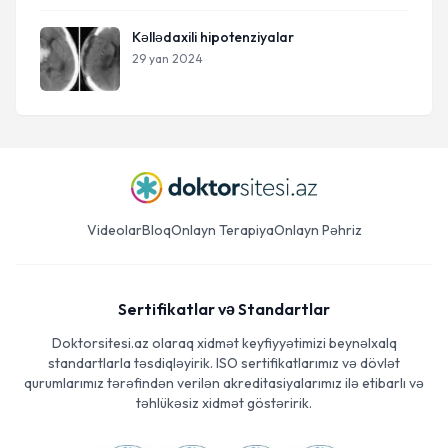
Kəllədaxili hipotenziyalar
29 yan 2024
Videolar
Bloq
Onlayn Terapiya
Onlayn Pəhriz
Sertifikatlar və Standartlar
Doktorsitesi.az olaraq xidmət keyfiyyətimizi beynəlxalq
standartlarla təsdiqləyirik. ISO sertifikatlarımız və dövlət
qurumlarımız tərəfindən verilən akreditasiyalarımız ilə etibarlı və
təhlükəsiz xidmət göstəririk.