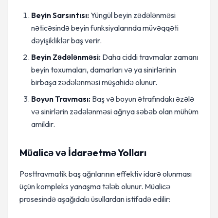
Beyin Sarsıntısı:
Yüngül beyin zədələnməsi
nəticəsində beyin funksiyalarında müvəqqəti
dəyişikliklər baş verir.
Beyin Zədələnməsi:
Daha ciddi travmalar zamanı
beyin toxumaları, damarları və ya sinirlərinin
birbaşa zədələnməsi müşahidə olunur.
Boyun Travması:
Baş və boyun ətrafındakı əzələ
və sinirlərin zədələnməsi ağrıya səbəb olan mühüm
amildir.
Müalicə və İdarəetmə Yolları
Posttravmatik baş ağrılarının effektiv idarə olunması
üçün kompleks yanaşma tələb olunur. Müalicə
prosesində aşağıdakı üsullardan istifadə edilir: