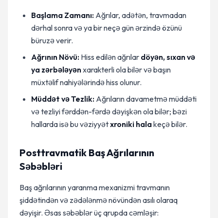
Başlama Zamanı:
Ağrılar, adətən, travmadan
dərhal sonra və ya bir neçə gün ərzində özünü
büruzə verir.
Ağrının Növü:
Hiss edilən ağrılar
döyən, sıxan və
ya zərbələyən
xarakterli ola bilər və başın
müxtəlif nahiyələrində hiss olunur.
Müddət və Tezlik:
Ağrıların davametmə müddəti
və tezliyi fərddən-fərdə dəyişkən ola bilər; bəzi
hallarda isə bu vəziyyət
xroniki hala
keçə bilər.
Posttravmatik Baş Ağrılarının
Səbəbləri
Baş ağrılarının yaranma mexanizmi travmanın
şiddətindən və zədələnmə növündən asılı olaraq
dəyişir. Əsas səbəblər üç qrupda cəmləşir: