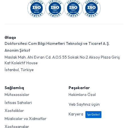
Əlaqə
Doktorsitesi Com Bilgi Hizmetleri Teknoloji ve Ticaret A.Ş.
Anonim Şirkət
Maslak Mah. Ahi Evran Cd. A.O.S 55 Sokak No:2 Aksoy Plaza Giriş
Kat Kolektif House
İstanbul, Türkiye
Sağlamlıq
Peşəkarlar
Mütəxəssislər
Həkimlərə Özəl
İxtisas Sahələri
Veb Saytınız üçün
Xəstəliklər
Karyera
İşə Qəbul
Müalicələr və Xidmətlər
Xəstəxanalar