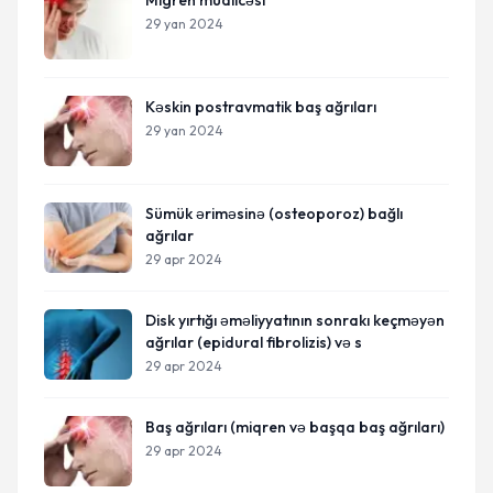
Migren müalicəsi
29 yan 2024
Kəskin postravmatik baş ağrıları
29 yan 2024
Sümük əriməsinə (osteoporoz) bağlı
ağrılar
29 apr 2024
Disk yırtığı əməliyyatının sonrakı keçməyən
ağrılar (epidural fibrolizis) və s
29 apr 2024
Baş ağrıları (miqren və başqa baş ağrıları)
29 apr 2024