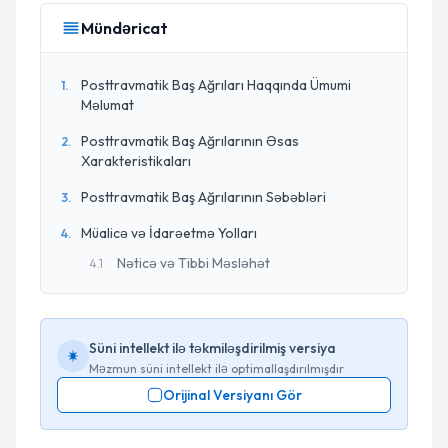
Mündəricat
Posttravmatik Baş Ağrıları Haqqında Ümumi
1
.
Məlumat
Posttravmatik Baş Ağrılarının Əsas
2
.
Xarakteristikaları
Posttravmatik Baş Ağrılarının Səbəbləri
3
.
Müalicə və İdarəetmə Yolları
4
.
Nəticə və Tibbi Məsləhət
4
.
1
Süni intellekt ilə təkmiləşdirilmiş versiya
Məzmun süni intellekt ilə optimallaşdırılmışdır
Orijinal Versiyanı Gör