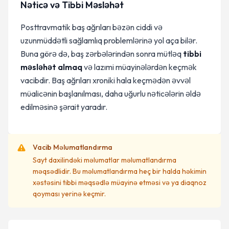
Nəticə və Tibbi Məsləhət
Posttravmatik baş ağrıları bəzən ciddi və
uzunmüddətli sağlamlıq problemlərinə yol aça bilər.
Buna görə də, baş zərbələrindən sonra mütləq
tibbi
məsləhət almaq
və lazımi müayinələrdən keçmək
vacibdir. Baş ağrıları xroniki hala keçmədən əvvəl
müalicənin başlanılması, daha uğurlu nəticələrin əldə
edilməsinə şərait yaradır.
Vacib Məlumatlandırma
Sayt daxilindəki məlumatlar məlumatlandırma
məqsədlidir. Bu məlumatlandırma heç bir halda həkimin
xəstəsini tibbi məqsədlə müayinə etməsi və ya diaqnoz
qoyması yerinə keçmir.