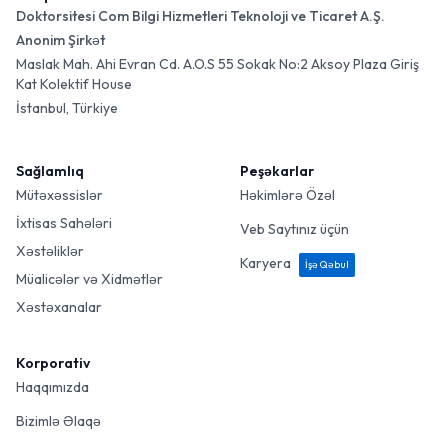
Doktorsitesi Com Bilgi Hizmetleri Teknoloji ve Ticaret A.Ş.
Anonim Şirkət
Maslak Mah. Ahi Evran Cd. A.O.S 55 Sokak No:2 Aksoy Plaza Giriş
Kat Kolektif House
İstanbul, Türkiye
Sağlamlıq
Peşəkarlar
Mütəxəssislər
Həkimlərə Özəl
İxtisas Sahələri
Veb Saytınız üçün
Xəstəliklər
Karyera
İşə Qəbul
Müalicələr və Xidmətlər
Xəstəxanalar
Korporativ
Haqqımızda
Bizimlə Əlaqə