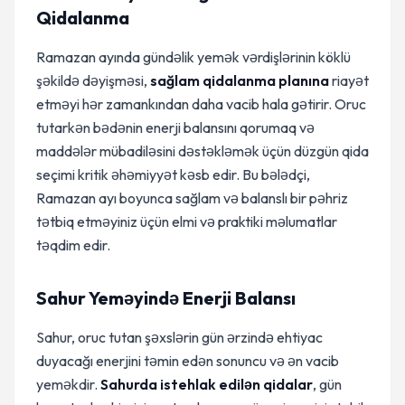
Qidalanma
Ramazan ayında gündəlik yemək vərdişlərinin köklü
şəkildə dəyişməsi,
sağlam qidalanma planına
riayət
etməyi hər zamankından daha vacib hala gətirir. Oruc
tutarkən bədənin enerji balansını qorumaq və
maddələr mübadiləsini dəstəkləmək üçün düzgün qida
seçimi kritik əhəmiyyət kəsb edir. Bu bələdçi,
Ramazan ayı boyunca sağlam və balanslı bir pəhriz
tətbiq etməyiniz üçün elmi və praktiki məlumatlar
təqdim edir.
Sahur Yeməyində Enerji Balansı
Sahur, oruc tutan şəxslərin gün ərzində ehtiyac
duyacağı enerjini təmin edən sonuncu və ən vacib
yeməkdir.
Sahurda istehlak edilən qidalar
, gün