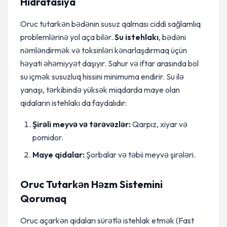
Hidratasiya
Oruc tutarkən bədənin susuz qalması ciddi sağlamlıq
problemlərinə yol aça bilər.
Su istehlakı
, bədəni
nəmləndirmək və toksinləri kənarlaşdırmaq üçün
həyati əhəmiyyət daşıyır. Sahur və iftar arasında bol
su içmək susuzluq hissini minimuma endirir. Su ilə
yanaşı, tərkibində yüksək miqdarda maye olan
qidaların istehlakı da faydalıdır:
Şirəli meyvə və tərəvəzlər:
Qarpız, xiyar və
pomidor.
Maye qidalar:
Şorbalar və təbii meyvə şirələri.
Oruc Tutarkən Həzm Sistemini
Qorumaq
Oruc açarkən qidaları sürətlə istehlak etmək (Fast