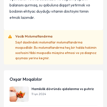
balansını qurmaq, su qəbuluna diqqət yetirmək və
bədənin ehtiyac duyduğu vitamin dəstəyini təmin
etmək lazımdır.
Vacib Məlumatlandırma
Sayt daxilindəki məlumatlar məlumatlandırma
məqsədlidir. Bu məlumatlandırma heç bir halda həkimin
xəstəsini tibbi məqsədlə müayinə etməsi və ya diaqnoz
qoyması yerinə keçmir.
Oxşar Məqalələr
Hamiləlik dövründə qidalanma və pəhriz
11 iyn 2024