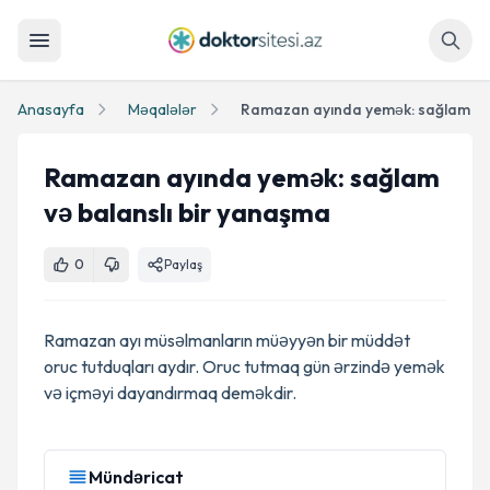
Axtar
Anasayfa
Məqalələr
Ramazan ayında yemək: sağlam
və balanslı bir yanaşma
0
Paylaş
Ramazan ayı müsəlmanların müəyyən bir müddət
oruc tutduqları aydır. Oruc tutmaq gün ərzində yemək
və içməyi dayandırmaq deməkdir.
Mündəricat