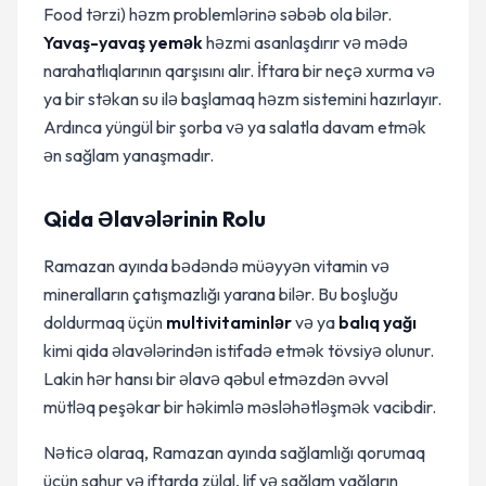
Food tərzi) həzm problemlərinə səbəb ola bilər.
Yavaş-yavaş yemək
həzmi asanlaşdırır və mədə
narahatlıqlarının qarşısını alır. İftara bir neçə xurma və
ya bir stəkan su ilə başlamaq həzm sistemini hazırlayır.
Ardınca yüngül bir şorba və ya salatla davam etmək
ən sağlam yanaşmadır.
Qida Əlavələrinin Rolu
Ramazan ayında bədəndə müəyyən vitamin və
mineralların çatışmazlığı yarana bilər. Bu boşluğu
doldurmaq üçün
multivitaminlər
və ya
balıq yağı
kimi qida əlavələrindən istifadə etmək tövsiyə olunur.
Lakin hər hansı bir əlavə qəbul etməzdən əvvəl
mütləq peşəkar bir həkimlə məsləhətləşmək vacibdir.
Nəticə olaraq, Ramazan ayında sağlamlığı qorumaq
üçün sahur və iftarda zülal, lif və sağlam yağların