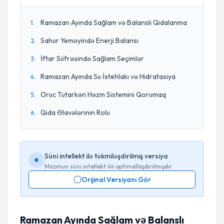
Ramazan Ayında Sağlam və Balanslı Qidalanma
1
.
Sahur Yeməyində Enerji Balansı
2
.
İftar Süfrəsində Sağlam Seçimlər
3
.
Ramazan Ayında Su İstehlakı və Hidratasiya
4
.
Oruc Tutarkən Həzm Sistemini Qorumaq
5
.
Qida Əlavələrinin Rolu
6
.
Süni intellekt ilə təkmiləşdirilmiş versiya
Məzmun süni intellekt ilə optimallaşdırılmışdır
Orijinal Versiyanı Gör
Ramazan Ayında Sağlam və Balanslı