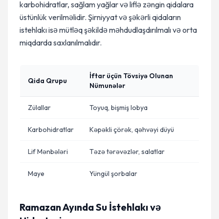
karbohidratlar, sağlam yağlar və liflə zəngin qidalara
üstünlük verilməlidir. Şirniyyat və şəkərli qidaların
istehlakı isə mütləq şəkildə məhdudlaşdırılmalı və orta
miqdarda saxlanılmalıdır.
İftar üçün Tövsiyə Olunan
Qida Qrupu
Nümunələr
Zülallar
Toyuq, bişmiş lobya
Karbohidratlar
Kəpəkli çörək, qəhvəyi düyü
Lif Mənbələri
Təzə tərəvəzlər, salatlar
Maye
Yüngül şorbalar
Ramazan Ayında Su İstehlakı və