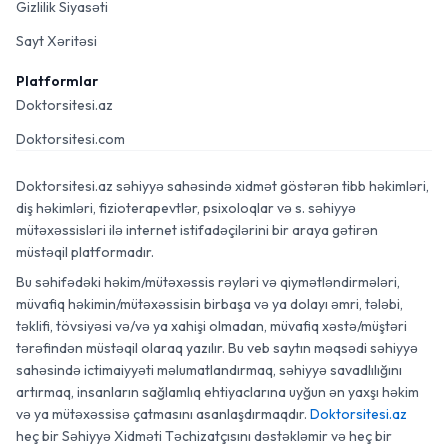
Gizlilik Siyasəti
Sayt Xəritəsi
Platformlar
Doktorsitesi.az
Doktorsitesi.com
Doktorsitesi.az səhiyyə sahəsində xidmət göstərən tibb həkimləri,
diş həkimləri, fizioterapevtlər, psixoloqlar və s. səhiyyə
mütəxəssisləri ilə internet istifadəçilərini bir araya gətirən
müstəqil platformadır.
Bu səhifədəki həkim/mütəxəssis rəyləri və qiymətləndirmələri,
müvafiq həkimin/mütəxəssisin birbaşa və ya dolayı əmri, tələbi,
təklifi, tövsiyəsi və/və ya xahişi olmadan, müvafiq xəstə/müştəri
tərəfindən müstəqil olaraq yazılır. Bu veb saytın məqsədi səhiyyə
sahəsində ictimaiyyəti məlumatlandırmaq, səhiyyə savadlılığını
artırmaq, insanların sağlamlıq ehtiyaclarına uyğun ən yaxşı həkim
və ya mütəxəssisə çatmasını asanlaşdırmaqdır.
Doktorsitesi.az
heç bir Səhiyyə Xidməti Təchizatçısını dəstəkləmir və heç bir