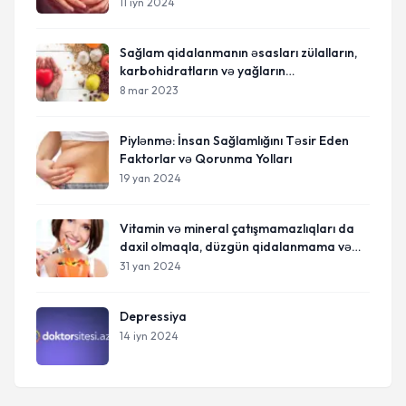
11 iyn 2024
Sağlam qidalanmanın əsasları zülalların,
karbohidratların və yağların
tarazlaşdırılmasıdır"
8 mar 2023
Piylənmə: İnsan Sağlamlığını Təsir Eden
Faktorlar və Qorunma Yolları
19 yan 2024
Vitamin və mineral çatışmamazlıqları da
daxil olmaqla, düzgün qidalanmama və
qeyri-kafi qidalanma
31 yan 2024
Depressiya
14 iyn 2024