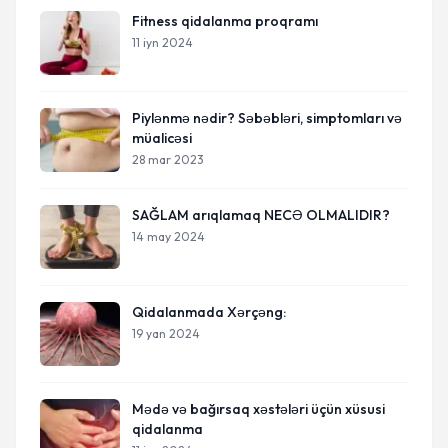
Fitness qidalanma proqramı
11 iyn 2024
Piylənmə nədir? Səbəbləri, simptomları və
müalicəsi
28 mar 2023
SAĞLAM arıqlamaq NECƏ OLMALIDIR?
14 may 2024
Qidalanmada Xərçəng:
19 yan 2024
Mədə və bağırsaq xəstələri üçün xüsusi
qidalanma