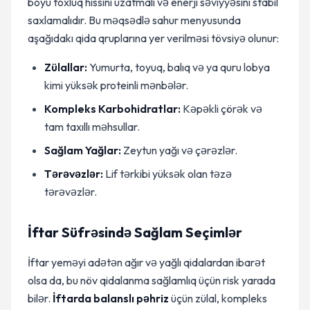
boyu toxluq hissini uzatmalı və enerji səviyyəsini stabil
saxlamalıdır. Bu məqsədlə sahur menyusunda
aşağıdakı qida qruplarına yer verilməsi tövsiyə olunur:
Zülallar:
Yumurta, toyuq, balıq və ya quru lobya
kimi yüksək proteinli mənbələr.
Kompleks Karbohidratlar:
Kəpəkli çörək və
tam taxıllı məhsullar.
Sağlam Yağlar:
Zeytun yağı və çərəzlər.
Tərəvəzlər:
Lif tərkibi yüksək olan təzə
tərəvəzlər.
İftar Süfrəsində Sağlam Seçimlər
İftar yeməyi adətən ağır və yağlı qidalardan ibarət
olsa da, bu növ qidalanma sağlamlıq üçün risk yarada
bilər.
İftarda balanslı pəhriz
üçün zülal, kompleks