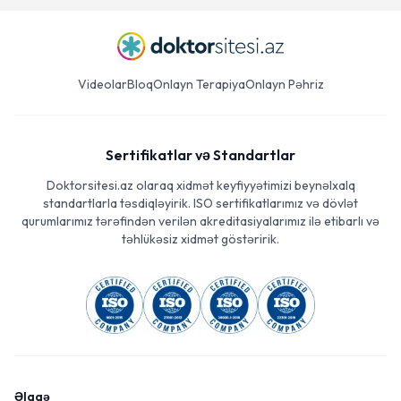
Videolar
Bloq
Onlayn Terapiya
Onlayn Pəhriz
Sertifikatlar və Standartlar
Doktorsitesi.az olaraq xidmət keyfiyyətimizi beynəlxalq
standartlarla təsdiqləyirik. ISO sertifikatlarımız və dövlət
qurumlarımız tərəfindən verilən akreditasiyalarımız ilə etibarlı və
təhlükəsiz xidmət göstəririk.
Əlaqə