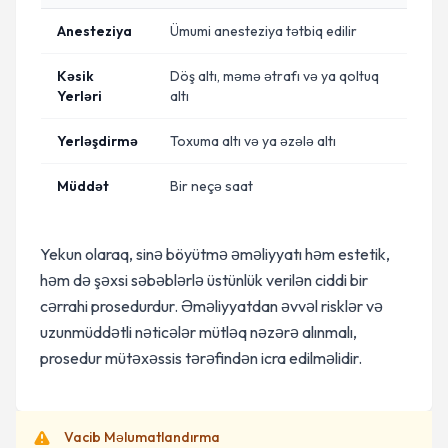
Anesteziya
Ümumi anesteziya tətbiq edilir
Kəsik
Döş altı, məmə ətrafı və ya qoltuq
Yerləri
altı
Yerləşdirmə
Toxuma altı və ya əzələ altı
Müddət
Bir neçə saat
Yekun olaraq, sinə böyütmə əməliyyatı həm estetik,
həm də şəxsi səbəblərlə üstünlük verilən ciddi bir
cərrahi prosedurdur. Əməliyyatdan əvvəl risklər və
uzunmüddətli nəticələr mütləq nəzərə alınmalı,
prosedur mütəxəssis tərəfindən icra edilməlidir.
Vacib Məlumatlandırma