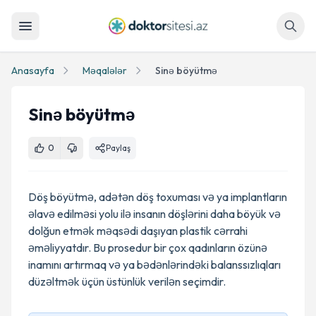
Axtar
Anasayfa
Məqalələr
Sinə böyütmə
Sinə böyütmə
0
Paylaş
Döş böyütmə, adətən döş toxuması və ya implantların
əlavə edilməsi yolu ilə insanın döşlərini daha böyük və
dolğun etmək məqsədi daşıyan plastik cərrahi
əməliyyatdır. Bu prosedur bir çox qadınların özünə
inamını artırmaq və ya bədənlərindəki balanssızlıqları
düzəltmək üçün üstünlük verilən seçimdir.