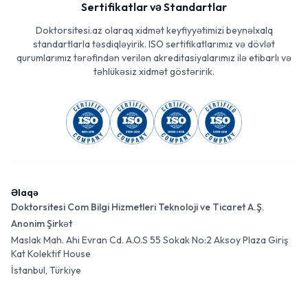
Sertifikatlar və Standartlar
Doktorsitesi.az olaraq xidmət keyfiyyətimizi beynəlxalq
standartlarla təsdiqləyirik. ISO sertifikatlarımız və dövlət
qurumlarımız tərəfindən verilən akreditasiyalarımız ilə etibarlı və
təhlükəsiz xidmət göstəririk.
Əlaqə
Doktorsitesi Com Bilgi Hizmetleri Teknoloji ve Ticaret A.Ş.
Anonim Şirkət
Maslak Mah. Ahi Evran Cd. A.O.S 55 Sokak No:2 Aksoy Plaza Giriş
Kat Kolektif House
İstanbul, Türkiye