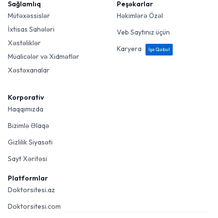
Sağlamlıq
Peşəkarlar
Mütəxəssislər
Həkimlərə Özəl
İxtisas Sahələri
Veb Saytınız üçün
Xəstəliklər
Karyera
İşə Qəbul
Müalicələr və Xidmətlər
Xəstəxanalar
Korporativ
Haqqımızda
Bizimlə Əlaqə
Gizlilik Siyasəti
Sayt Xəritəsi
Platformlar
Doktorsitesi.az
Doktorsitesi.com