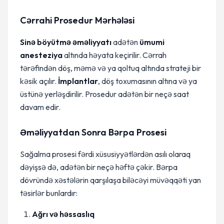
Cərrahi Prosedur Mərhələsi
Sinə böyütmə əməliyyatı
adətən
ümumi
anesteziya
altında həyata keçirilir. Cərrah
tərəfindən döş, məmə və ya qoltuq altında strateji bir
kəsik açılır.
İmplantlar
, döş toxumasının altına və ya
üstünə yerləşdirilir. Prosedur adətən bir neçə saat
davam edir.
Əməliyyatdan Sonra Bərpa Prosesi
Sağalma prosesi fərdi xüsusiyyətlərdən asılı olaraq
dəyişsə də, adətən bir neçə həftə çəkir. Bərpa
dövründə xəstələrin qarşılaşa biləcəyi müvəqqəti yan
təsirlər bunlardır:
Ağrı və həssaslıq