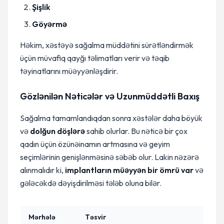
Şişlik
Göyərmə
Həkim, xəstəyə sağalma müddətini sürətləndirmək
üçün müvafiq qayğı təlimatları verir və təqib
təyinatlarını müəyyənləşdirir.
Gözlənilən Nəticələr və Uzunmüddətli Baxış
Sağalma tamamlandıqdan sonra xəstələr daha böyük
və
dolğun döşlərə
sahib olurlar. Bu nəticə bir çox
qadın üçün özünəinamın artmasına və geyim
seçimlərinin genişlənməsinə səbəb olur. Lakin nəzərə
alınmalıdır ki,
implantların müəyyən bir ömrü var
və
gələcəkdə dəyişdirilməsi tələb oluna bilər.
Mərhələ
Təsvir