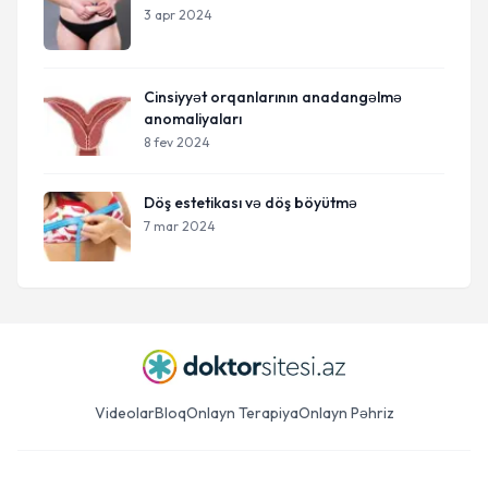
3 apr 2024
Cinsiyyət orqanlarının anadangəlmə
anomaliyaları
8 fev 2024
Döş estetikası və döş böyütmə
7 mar 2024
Videolar
Bloq
Onlayn Terapiya
Onlayn Pəhriz