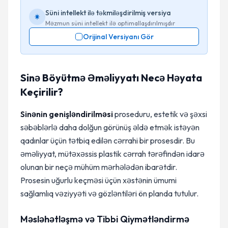
Süni intellekt ilə təkmiləşdirilmiş versiya
Məzmun süni intellekt ilə optimallaşdırılmışdır
Orijinal Versiyanı Gör
Sinə Böyütmə Əməliyyatı Necə Həyata
Keçirilir?
Sinənin genişləndirilməsi
proseduru, estetik və şəxsi
səbəblərlə daha dolğun görünüş əldə etmək istəyən
qadınlar üçün tətbiq edilən cərrahi bir prosesdir. Bu
əməliyyat, mütəxəssis plastik cərrah tərəfindən idarə
olunan bir neçə mühüm mərhələdən ibarətdir.
Prosesin uğurlu keçməsi üçün xəstənin ümumi
sağlamlıq vəziyyəti və gözləntiləri ön planda tutulur.
Məsləhətləşmə və Tibbi Qiymətləndirmə