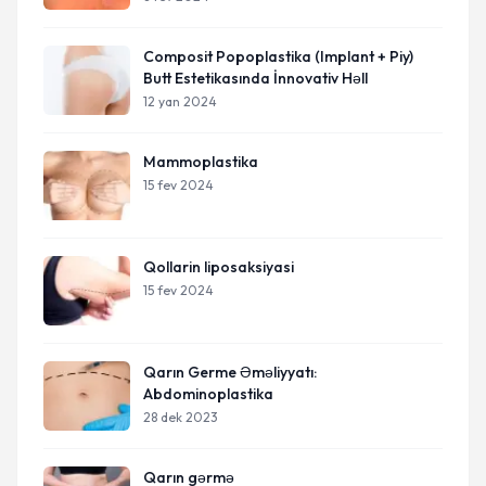
Composit Popoplastika (Implant + Piy)
Butt Estetikasında İnnovativ Həll
12 yan 2024
Mammoplastika
15 fev 2024
Qollarin liposaksiyasi
15 fev 2024
Qarın Germe Əməliyyatı:
Abdominoplastika
28 dek 2023
Qarın gərmə