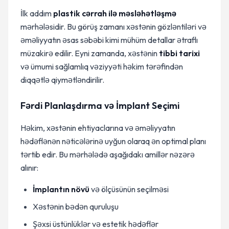
İlk addım
plastik cərrah ilə məsləhətləşmə
mərhələsidir. Bu görüş zamanı xəstənin gözləntiləri və
əməliyyatın əsas səbəbi kimi mühüm detallar ətraflı
müzakirə edilir. Eyni zamanda, xəstənin
tibbi tarixi
və ümumi sağlamlıq vəziyyəti həkim tərəfindən
diqqətlə qiymətləndirilir.
Fərdi Planlaşdırma və İmplant Seçimi
Həkim, xəstənin ehtiyaclarına və əməliyyatın
hədəflənən nəticələrinə uyğun olaraq ən optimal planı
tərtib edir. Bu mərhələdə aşağıdakı amillər nəzərə
alınır:
İmplantın növü
və ölçüsünün seçilməsi
Xəstənin bədən quruluşu
Şəxsi üstünlüklər və estetik hədəflər