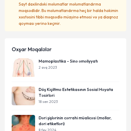
Sayt daxilindəki məlumatlar məlumatlandırma
məqsədlidir. Bu məlumatlandırma heç bir halda həkimin
xəstəsini tibbi məqsədlə müayinə etməsi və ya diaqnoz
qoyması yerinə keçmir.
Oxşar Məqalələr
Mamoplastika - Sinə əməliyyatı
2 avq 2023
Döş Kiçiltmə Estetikasının Sosial Həyata
Təsirləri
18 sen 2023
Dəri şişlərinin cərrahi müalicəsi (mollar,
dəri etiketləri)
8 fev 2024