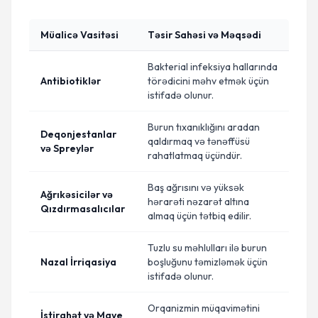
Müalicə Vasitəsi
Təsir Sahəsi və Məqsədi
Bakterial infeksiya hallarında
Antibiotiklər
törədicini məhv etmək üçün
istifadə olunur.
Burun tıxanıklığını aradan
Deqonjestanlar
qaldırmaq və tənəffüsü
və Spreylər
rahatlatmaq üçündür.
Baş ağrısını və yüksək
Ağrıkəsicilər və
hərarəti nəzarət altına
Qızdırmasalıcılar
almaq üçün tətbiq edilir.
Tuzlu su məhlulları ilə burun
Nazal İrriqasiya
boşluğunu təmizləmək üçün
istifadə olunur.
Orqanizmin müqavimətini
İstirahət və Maye