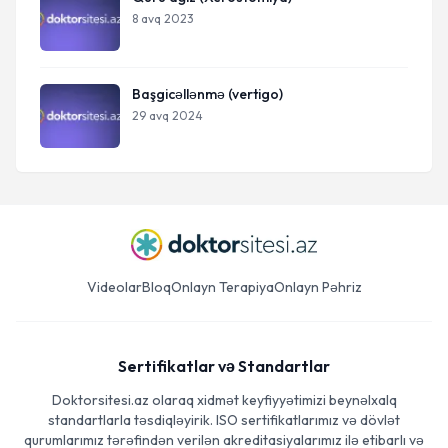
8 avq 2023
Başgicəllənmə (vertigo)
29 avq 2024
Videolar
Bloq
Onlayn Terapiya
Onlayn Pəhriz
Sertifikatlar və Standartlar
Doktorsitesi.az olaraq xidmət keyfiyyətimizi beynəlxalq
standartlarla təsdiqləyirik. ISO sertifikatlarımız və dövlət
qurumlarımız tərəfindən verilən akreditasiyalarımız ilə etibarlı və