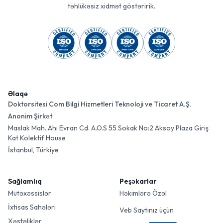
təhlükəsiz xidmət göstəririk.
Əlaqə
Doktorsitesi Com Bilgi Hizmetleri Teknoloji ve Ticaret A.Ş.
Anonim Şirkət
Maslak Mah. Ahi Evran Cd. A.O.S 55 Sokak No:2 Aksoy Plaza Giriş
Kat Kolektif House
İstanbul, Türkiye
Sağlamlıq
Peşəkarlar
Mütəxəssislər
Həkimlərə Özəl
İxtisas Sahələri
Veb Saytınız üçün
Xəstəliklər