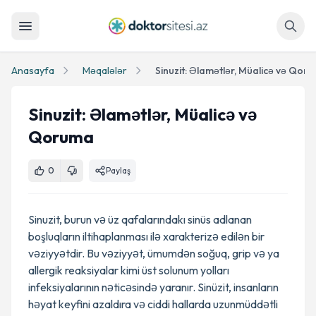
Axtar
Anasayfa
Məqalələr
Sinuzit: Əlamətlər, Müalicə və Qor
Sinuzit: Əlamətlər, Müalicə və
Qoruma
0
Paylaş
Sinuzit, burun və üz qafalarındakı sinüs adlanan
boşluqların iltihaplanması ilə xarakterizə edilən bir
vəziyyətdir. Bu vəziyyət, ümumdən soğuq, grip və ya
allergik reaksiyalar kimi üst solunum yolları
infeksiyalarının nəticəsində yaranır. Sinüzit, insanların
həyat keyfini azaldıra və ciddi hallarda uzunmüddətli