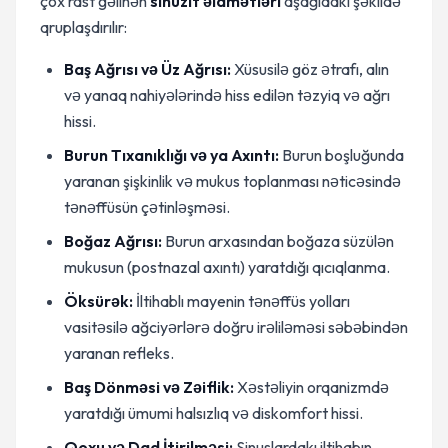
çox rast gəlinən
sinüzit əlamətləri
aşağıdakı şəkildə
qruplaşdırılır:
Baş Ağrısı və Üz Ağrısı:
Xüsusilə göz ətrafı, alın
və yanaq nahiyələrində hiss edilən təzyiq və ağrı
hissi.
Burun Tıxanıklığı və ya Axıntı:
Burun boşluğunda
yaranan şişkinlik və mukus toplanması nəticəsində
tənəffüsün çətinləşməsi.
Boğaz Ağrısı:
Burun arxasından boğaza süzülən
mukusun (postnazal axıntı) yaratdığı qıcıqlanma.
Öksürək:
İltihablı mayenin tənəffüs yolları
vasitəsilə ağciyərlərə doğru irəliləməsi səbəbindən
yaranan refleks.
Baş Dönməsi və Zəiflik:
Xəstəliyin orqanizmdə
yaratdığı ümumi halsızlıq və diskomfort hissi.
Qoxu və Dad İtirilməsi:
Sinuslardakı iltihabın