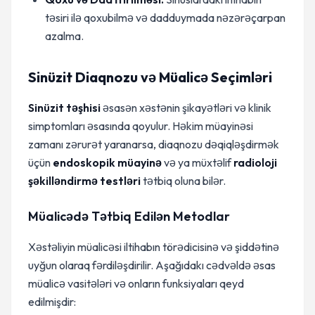
təsiri ilə qoxubilmə və dadduymada nəzərəçarpan
azalma.
Sinüzit Diaqnozu və Müalicə Seçimləri
Sinüzit təşhisi
əsasən xəstənin şikayətləri və klinik
simptomları əsasında qoyulur. Həkim müayinəsi
zamanı zərurət yaranarsa, diaqnozu dəqiqləşdirmək
üçün
endoskopik müayinə
və ya müxtəlif
radioloji
şəkilləndirmə testləri
tətbiq oluna bilər.
Müalicədə Tətbiq Edilən Metodlar
Xəstəliyin müalicəsi iltihabın törədicisinə və şiddətinə
uyğun olaraq fərdiləşdirilir. Aşağıdakı cədvəldə əsas
müalicə vasitələri və onların funksiyaları qeyd
edilmişdir: