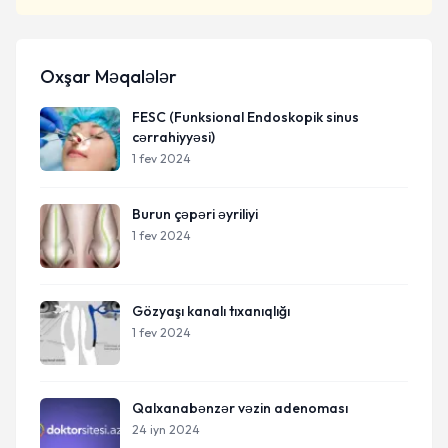
Oxşar Məqalələr
FESC (Funksional Endoskopik sinus
cərrahiyyəsi)
1 fev 2024
Burun çəpəri əyriliyi
1 fev 2024
Gözyaşı kanalı tıxanıqlığı
1 fev 2024
Qalxanabənzər vəzin adenoması
24 iyn 2024