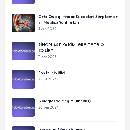
Orta Qulaq İltihabı: Səbəbləri, Simptomları
və Müalicə Yöntəmləri
5 yan 2024
RİNOPLASTİKA KİMLƏRƏ TƏTBİQ
EDİLİR?
11 apr 2023
Səs telinin iflici
24 iyl 2023
Qulaqlarda cingilti (tinnitus)
26 sen 2024
Quru ağız (Xerostomiya)