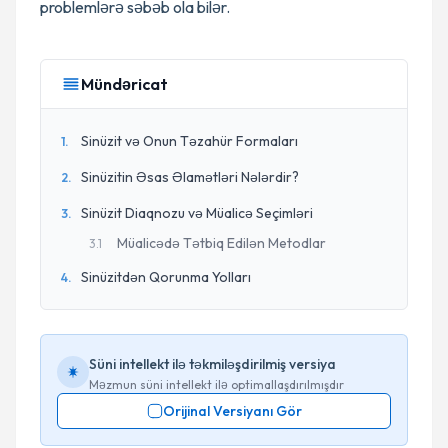
problemlərə səbəb ola bilər.
Mündəricat
Sinüzit və Onun Təzahür Formaları
1
.
Sinüzitin Əsas Əlamətləri Nələrdir?
2
.
Sinüzit Diaqnozu və Müalicə Seçimləri
3
.
Müalicədə Tətbiq Edilən Metodlar
3
.
1
Sinüzitdən Qorunma Yolları
4
.
Süni intellekt ilə təkmiləşdirilmiş versiya
Məzmun süni intellekt ilə optimallaşdırılmışdır
Orijinal Versiyanı Gör