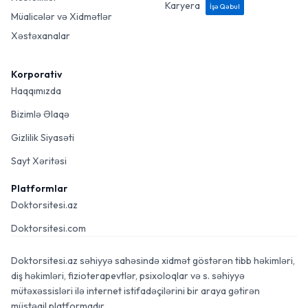
Karyera
İşə Qəbul
Müalicələr və Xidmətlər
Xəstəxanalar
Korporativ
Haqqımızda
Bizimlə Əlaqə
Gizlilik Siyasəti
Sayt Xəritəsi
Platformlar
Doktorsitesi.az
Doktorsitesi.com
Doktorsitesi.az səhiyyə sahəsində xidmət göstərən tibb həkimləri,
diş həkimləri, fizioterapevtlər, psixoloqlar və s. səhiyyə
mütəxəssisləri ilə internet istifadəçilərini bir araya gətirən
müstəqil platformadır.