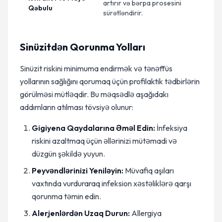
artırır və bərpa prosesini
Qəbulu
sürətləndirir.
Sinüzitdən Qorunma Yolları
Sinüzit riskini minimuma endirmək və tənəffüs
yollarının sağlığını qorumaq üçün profilaktik tədbirlərin
görülməsi mütləqdir. Bu məqsədlə aşağıdakı
addımların atılması tövsiyə olunur:
Gigiyena Qaydalarına Əməl Edin:
İnfeksiya
riskini azaltmaq üçün əllərinizi mütəmadi və
düzgün şəkildə yuyun.
Peyvəndlərinizi Yeniləyin:
Müvafiq aşıları
vaxtında vurduraraq infeksion xəstəliklərə qarşı
qorunma təmin edin.
Alerjenlərdən Uzaq Durun:
Allergiya