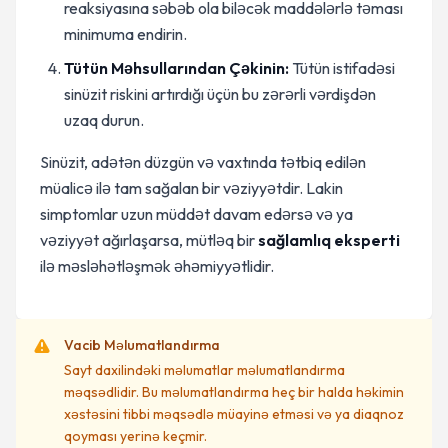
reaksiyasına səbəb ola biləcək maddələrlə təması
minimuma endirin.
Tütün Məhsullarından Çəkinin:
Tütün istifadəsi
sinüzit riskini artırdığı üçün bu zərərli vərdişdən
uzaq durun.
Sinüzit, adətən düzgün və vaxtında tətbiq edilən
müalicə ilə tam sağalan bir vəziyyətdir. Lakin
simptomlar uzun müddət davam edərsə və ya
vəziyyət ağırlaşarsa, mütləq bir
sağlamlıq eksperti
ilə məsləhətləşmək əhəmiyyətlidir.
Vacib Məlumatlandırma
Sayt daxilindəki məlumatlar məlumatlandırma
məqsədlidir. Bu məlumatlandırma heç bir halda həkimin
xəstəsini tibbi məqsədlə müayinə etməsi və ya diaqnoz
qoyması yerinə keçmir.