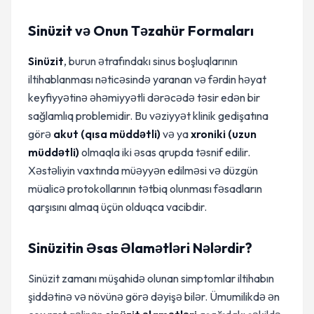
Sinüzit və Onun Təzahür Formaları
Sinüzit
, burun ətrafındakı sinus boşluqlarının
iltihablanması nəticəsində yaranan və fərdin həyat
keyfiyyətinə əhəmiyyətli dərəcədə təsir edən bir
sağlamlıq problemidir. Bu vəziyyət klinik gedişatına
görə
akut (qısa müddətli)
və ya
xroniki (uzun
müddətli)
olmaqla iki əsas qrupda təsnif edilir.
Xəstəliyin vaxtında müəyyən edilməsi və düzgün
müalicə protokollarının tətbiq olunması fəsadların
qarşısını almaq üçün olduqca vacibdir.
Sinüzitin Əsas Əlamətləri Nələrdir?
Sinüzit zamanı müşahidə olunan simptomlar iltihabın
şiddətinə və növünə görə dəyişə bilər. Ümumilikdə ən