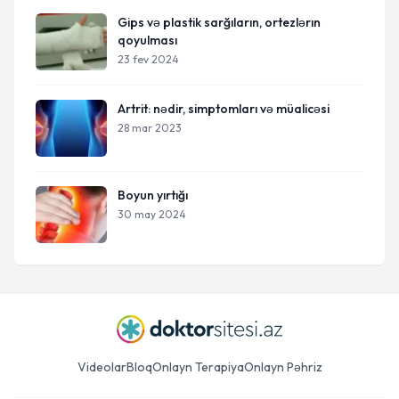
Gips və plastik sarğıların, ortezlərın
qoyulması
23 fev 2024
Artrit: nədir, simptomları və müalicəsi
28 mar 2023
Boyun yırtığı
30 may 2024
Videolar
Bloq
Onlayn Terapiya
Onlayn Pəhriz