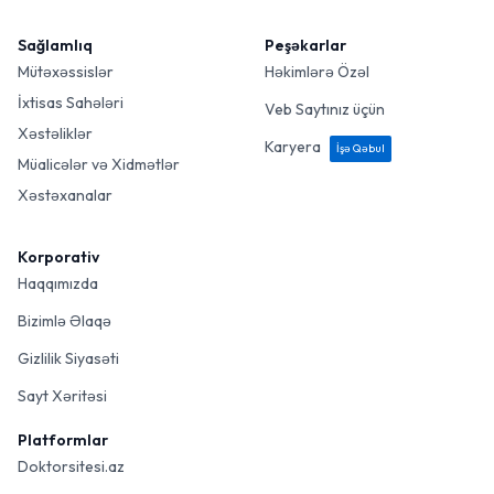
Sağlamlıq
Peşəkarlar
Mütəxəssislər
Həkimlərə Özəl
İxtisas Sahələri
Veb Saytınız üçün
Xəstəliklər
Karyera
İşə Qəbul
Müalicələr və Xidmətlər
Xəstəxanalar
Korporativ
Haqqımızda
Bizimlə Əlaqə
Gizlilik Siyasəti
Sayt Xəritəsi
Platformlar
Doktorsitesi.az