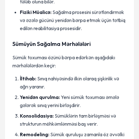
tələb oluna bilər.
Fiziki Müalicə:
Sağalma prosesini sürətləndirmək
və əzələ gücünü yenidən bərpa etmək üçün tətbiq
edilən reabilitasiya prosesidir.
Sümüyün Sağalma Mərhələləri
Sümük toxuması özünü bərpa edərkən aşağıdakı
mərhələlərdən keçir:
İltihab:
Sınıq nahiyəsində ilkin olaraq şişkinlik və
ağrı yaranır.
Yenidən qurulma:
Yeni sümük toxuması əmələ
gələrək sınıq yerini birləşdirir.
Konsolidasiya:
Sümüklərin tam birləşməsi və
strukturun möhkəmlənməsi baş verir.
Remodeling:
Sümük quruluşu zamanla öz əvvəlki