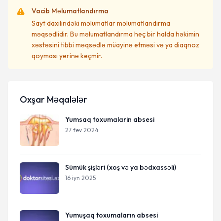
Vacib Məlumatlandırma
Sayt daxilindəki məlumatlar məlumatlandırma
məqsədlidir. Bu məlumatlandırma heç bir halda həkimin
xəstəsini tibbi məqsədlə müayinə etməsi və ya diaqnoz
qoyması yerinə keçmir.
Oxşar Məqalələr
Yumsaq toxumalarin absesi
27 fev 2024
Sümük şişləri (xoş və ya bədxassəli)
16 iyn 2025
Yumuşaq toxumaların absesi