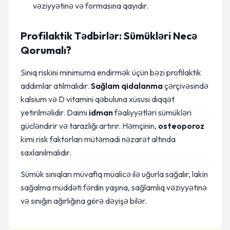
vəziyyətinə və formasına qayıdır.
Profilaktik Tədbirlər: Sümükləri Necə
Qorumalı?
Sınıq riskini minimuma endirmək üçün bəzi profilaktik
addımlar atılmalıdır.
Sağlam qidalanma
çərçivəsində
kalsium və D vitamini qəbuluna xüsusi diqqət
yetirilməlidir. Daimi
idman
fəaliyyətləri sümükləri
gücləndirir və tarazlığı artırır. Həmçinin,
osteoporoz
kimi risk faktorları mütəmadi nəzarət altında
saxlanılmalıdır.
Sümük sınıqları müvafiq müalicə ilə uğurla sağalır, lakin
sağalma müddəti fərdin yaşına, sağlamlıq vəziyyətinə
və sınığın ağırlığına görə dəyişə bilər.