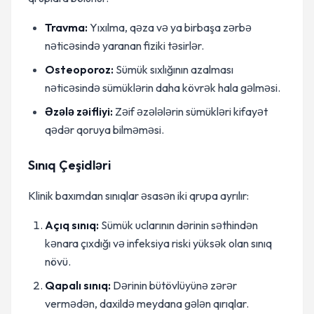
Travma:
Yıxılma, qəza və ya birbaşa zərbə
nəticəsində yaranan fiziki təsirlər.
Osteoporoz:
Sümük sıxlığının azalması
nəticəsində sümüklərin daha kövrək hala gəlməsi.
Əzələ zəifliyi:
Zəif əzələlərin sümükləri kifayət
qədər qoruya bilməməsi.
Sınıq Çeşidləri
Klinik baxımdan sınıqlar əsasən iki qrupa ayrılır:
Açıq sınıq:
Sümük uclarının dərinin səthindən
kənara çıxdığı və infeksiya riski yüksək olan sınıq
növü.
Qapalı sınıq:
Dərinin bütövlüyünə zərər
vermədən, daxildə meydana gələn qırıqlar.