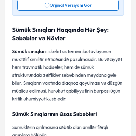
Orijinal Versiyanı Gör
Sümük Sınıqları Haqqında Hər Şey:
Səbəblər və Növlər
Sümük sınıqları
, skelet sisteminin bütövlüyünün
müxtəlif amillər nəticəsində pozulmasıdır. Bu vəziyyət
həm travmatik hadisələr, həm də sümük
strukturundakı zəifliklər səbəbindən meydana gələ
bilər. Sınıqların vaxtında diaqnoz qoyulması və düzgün
müalicə edilməsi, hərəkət qabiliyyətinin bərpası üçün
kritik əhəmiyyət kəsb edir.
Sümük Sınıqlarının Əsas Səbəbləri
Sümüklərin qırılmasına səbəb olan amillər fərqli
qruplara bölünür: