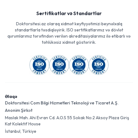
Sertifikatlar və Standartlar
Doktorsitesi.az olaraq xidmət keyfiyyətimizi beynəlxalq
standartlarla təsdiqləyirik. ISO sertifikatlarımız və dövlət
qurumlarımız tərəfindən verilən akreditasiyalarımız ilə etibarlı və
təhlükəsiz xidmət göstəririk.
Əlaqə
Doktorsitesi Com Bilgi Hizmetleri Teknoloji ve Ticaret A.Ş.
Anonim Şirkət
Maslak Mah. Ahi Evran Cd. A.O.S 55 Sokak No:2 Aksoy Plaza Giriş
Kat Kolektif House
İstanbul, Türkiye