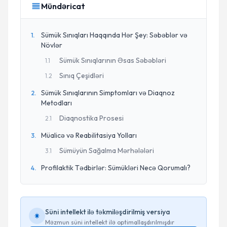
Mündəricat
Sümük Sınıqları Haqqında Hər Şey: Səbəblər və
1
.
Növlər
Sümük Sınıqlarının Əsas Səbəbləri
1
.
1
Sınıq Çeşidləri
1
.
2
Sümük Sınıqlarının Simptomları və Diaqnoz
2
.
Metodları
Diaqnostika Prosesi
2
.
1
Müalicə və Reabilitasiya Yolları
3
.
Sümüyün Sağalma Mərhələləri
3
.
1
Profilaktik Tədbirlər: Sümükləri Necə Qorumalı?
4
.
Süni intellekt ilə təkmiləşdirilmiş versiya
Məzmun süni intellekt ilə optimallaşdırılmışdır