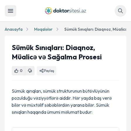
Axtar
Anasayfa
Məqalələr
Sümük Sınıqları: Diaqnoz,
Müalicə və Sağalma Prosesi
0
Paylaş
Sümük qırıqları, sümük strukturunun bütövlüyünün
pozulduğu vəziyyətlərə aiddir. Hər yaşda baş verə
bilər və müxtəlif səbəblərdən yarana bilər. Sümük
sınıqları haqqında ümumi məlumat budur: