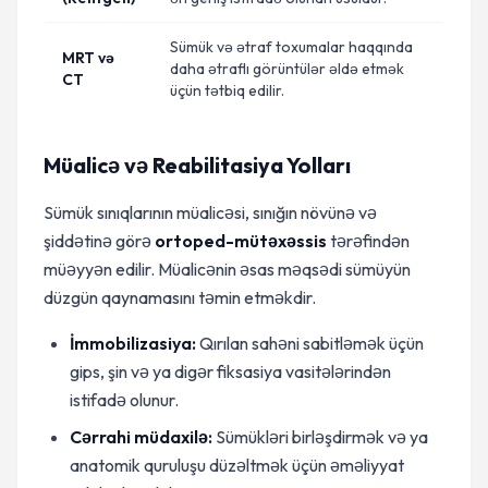
Sümük və ətraf toxumalar haqqında
MRT və
daha ətraflı görüntülər əldə etmək
CT
üçün tətbiq edilir.
Müalicə və Reabilitasiya Yolları
Sümük sınıqlarının müalicəsi, sınığın növünə və
şiddətinə görə
ortoped-mütəxəssis
tərəfindən
müəyyən edilir. Müalicənin əsas məqsədi sümüyün
düzgün qaynamasını təmin etməkdir.
İmmobilizasiya:
Qırılan sahəni sabitləmək üçün
gips, şin və ya digər fiksasiya vasitələrindən
istifadə olunur.
Cərrahi müdaxilə:
Sümükləri birləşdirmək və ya
anatomik quruluşu düzəltmək üçün əməliyyat