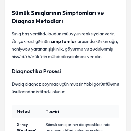
Sümük Sınıqlarının Simptomları və
Diaqnoz Metodları
Sınıq baş verdikdə bədən müəyyən reaksiyalar verir.
Ən çox rast gəlinən
simptomlar
arasında kəskin ağrı,
nahiyədə yaranan şişkinlik, göyərmə və zədələnmiş
hissədə hərəkətin məhdudlaşdırılması yer alır.
Diaqnostika Prosesi
Dəqiq diaqnoz qoymaq üçün müasir tibbi görüntüləmə
üsullarından istifadə olunur:
Metod
Təsviri
X-ray
Sümük sınıqlarının diaqnostikasında
(Rentgen)
ən geniş istifadə olunan üsuldur.