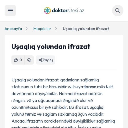
Axtar
Anasayfa
Məqalələr
Uşaqlıq yolundan ifrazat
Uşaqlıq yolundan ifrazat
0
Paylaş
Uşaqlıq yolundan ifrazat, qadınların sağlamlıq
statusunun təbii bir hissəsidir və həyatlarının müxtəlif
dövrlərində dəyişə bilər. Normal ifrazat adətən
rəngsiz və ya ağcaqanad rəngində olur və
özünəməxsus bir iyə sahibdir. Bu ifrazat, uşaqlıq
yolunu təmiz və sağlam saxlamaq üçün vacibdir.
Ancaq, ifrazatın xarakterindəki dəyişikliklər sağlamlıq
problemlərinin göstəricisi ola bilər. İşdə uşaqlıq