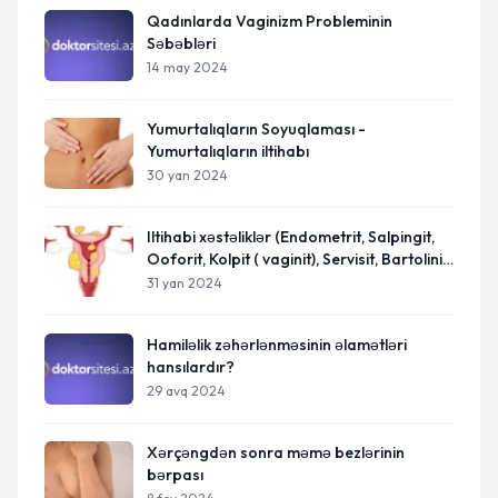
Qadınlarda Vaginizm Probleminin
Səbəbləri
14 may 2024
Yumurtalıqların Soyuqlaması -
Yumurtalıqların iltihabı
30 yan 2024
Iltihabi xəstəliklər (Endometrit, Salpingit,
Ooforit, Kolpit ( vaginit), Servisit, Bartolinit,
Vulvit)
31 yan 2024
Hamiləlik zəhərlənməsinin əlamətləri
hansılardır?
29 avq 2024
Xərçəngdən sonra məmə bezlərinin
bərpası