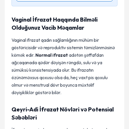
Vaginal İfrazat Haqqında Bilməli
Olduğunuz Vacib Məqamlar
Vaginal ifrazat qadın sağlamlığının mühüm bir
göstəricisidir və reproduktiv sistemin təmizlənməsinə
kömək edir.
Normal ifrazat
adətən şəffafdan
ağcaqanada qədər dəyişən rəngdə, sulu və ya
sümüksü konsistensiyada olur. Bu ifrazatın
özünəməxsus qoxusu olsa da, heç vaxt pis qoxulu
olmur və menstrual dövr boyunca müxtəlif
dəyişikliklər göstərə bilər.
Qeyri-Adi İfrazat Növləri və Potensial
Səbəbləri