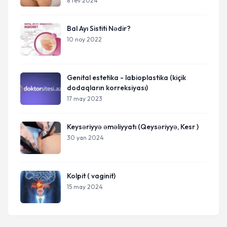
8 fev 2024
Bal Ayı Sistiti Nədir?
10 noy 2022
Genital estetika - labioplastika (kiçik
dodaqların korreksiyası)
17 may 2023
Keysəriyyə əməliyyatı (Qeysəriyyə, Kesr )
30 yan 2024
Kolpit ( vaginit)
15 may 2024