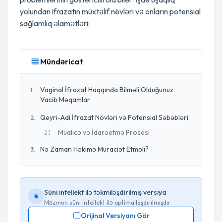
yolundan ifrazatın müxtəlif növləri və onların potensial
sağlamlıq əlamətləri:
Mündəricat
Vaginal İfrazat Haqqında Bilməli Olduğunuz
1
.
Vacib Məqamlar
Qeyri-Adi İfrazat Növləri və Potensial Səbəbləri
2
.
Müalicə və İdarəetmə Prosesi
2
.
1
Nə Zaman Həkimə Müraciət Etməli?
3
.
Süni intellekt ilə təkmiləşdirilmiş versiya
Məzmun süni intellekt ilə optimallaşdırılmışdır
Orijinal Versiyanı Gör