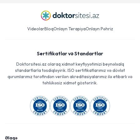
Videolar
Bloq
Onlayn Terapiya
Onlayn Pəhriz
Sertifikatlar və Standartlar
Doktorsitesi.az olaraq xidmət keyfiyyətimizi beynəlxalq
standartlarla təsdiqləyirik. ISO sertifikatlarımız və dövlət
qurumlarımız tərəfindən verilən akreditasiyalarımız ilə etibarlı və
təhlükəsiz xidmət göstəririk.
Əlaqə