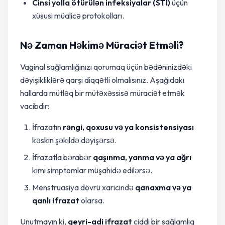
Cinsi yolla ötürülən infeksiyalar (STI)
üçün
xüsusi müalicə protokolları.
Nə Zaman Həkimə Müraciət Etməli?
Vaginal sağlamlığınızı qorumaq üçün bədəninizdəki
dəyişikliklərə qarşı diqqətli olmalısınız. Aşağıdakı
hallarda mütləq bir mütəxəssisə müraciət etmək
vacibdir:
İfrazatın
rəngi, qoxusu və ya konsistensiyası
kəskin şəkildə dəyişərsə.
İfrazatla bərabər
qaşınma, yanma və ya ağrı
kimi simptomlar müşahidə edilərsə.
Menstruasiya dövrü xaricində
qanaxma və ya
qanlı ifrazat
olarsa.
Unutmayın ki,
qeyri-adi ifrazat
ciddi bir sağlamlıq