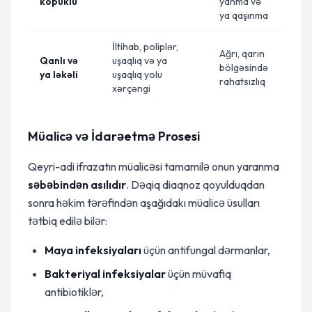
köpüklü
yanma və
ya qaşınma
İltihab, poliplər,
Ağrı, qarın
Qanlı və
uşaqlıq və ya
bölgəsində
ya ləkəli
uşaqlıq yolu
rahatsızlıq
xərçəngi
Müalicə və İdarəetmə Prosesi
Qeyri-adi ifrazatın müalicəsi tamamilə onun yaranma
səbəbindən asılıdır
. Dəqiq diaqnoz qoyulduqdan
sonra həkim tərəfindən aşağıdakı müalicə üsulları
tətbiq edilə bilər:
Maya infeksiyaları
üçün antifungal dərmanlar,
Bakteriyal infeksiyalar
üçün müvafiq
antibiotiklər,