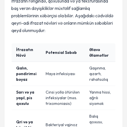
İfrazatın rəngində, qoxusunda və ya teksturasında
baş verən dəyişikliklər müxtəlif sağlamlıq
problemlərinin xəbərçisi ola bilər. Aşağıdakı cədvəldə
qeyri-adi ifrazat növləri və onların mümkün səbəbləri
qeyd olunmuşdur:
İfrazatın
Əlavə
Potensial Səbəb
Növü
Əlamətlər
Qalın,
Qaşınma,
pəndirimsi
Maya infeksiyası
qızartı,
bəyaz
rahatsızlıq
Sarı və ya
Cinsi yolla ötürülən
Yanma hissi,
yaşıl, pis
infeksiyalar (məs.
ağrılı
qoxulu
trixomoniasis)
siyəmək
Balıq
Qri və ya
qoxusu,
Bakteriyal vajinoz