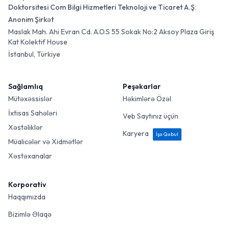
Doktorsitesi Com Bilgi Hizmetleri Teknoloji ve Ticaret A.Ş.
Anonim Şirkət
Maslak Mah. Ahi Evran Cd. A.O.S 55 Sokak No:2 Aksoy Plaza Giriş
Kat Kolektif House
İstanbul, Türkiye
Sağlamlıq
Peşəkarlar
Mütəxəssislər
Həkimlərə Özəl
İxtisas Sahələri
Veb Saytınız üçün
Xəstəliklər
Karyera
İşə Qəbul
Müalicələr və Xidmətlər
Xəstəxanalar
Korporativ
Haqqımızda
Bizimlə Əlaqə