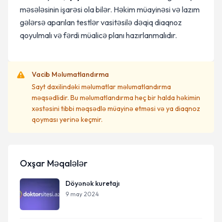
məsələsinin işarəsi ola bilər. Həkim müayinəsi və lazım
gələrsə aparılan testlər vasitəsilə dəqiq diaqnoz
qoyulmalı və fərdi müalicə planı hazırlanmalıdır.
Vacib Məlumatlandırma
Sayt daxilindəki məlumatlar məlumatlandırma
məqsədlidir. Bu məlumatlandırma heç bir halda həkimin
xəstəsini tibbi məqsədlə müayinə etməsi və ya diaqnoz
qoyması yerinə keçmir.
Oxşar Məqalələr
Döyənək kuretajı
9 may 2024