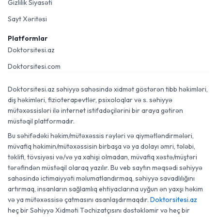
Gizlilik Siyasəti
Sayt Xəritəsi
Platformlar
Doktorsitesi.az
Doktorsitesi.com
Doktorsitesi.az səhiyyə sahəsində xidmət göstərən tibb həkimləri,
diş həkimləri, fizioterapevtlər, psixoloqlar və s. səhiyyə
mütəxəssisləri ilə internet istifadəçilərini bir araya gətirən
müstəqil platformadır.
Bu səhifədəki həkim/mütəxəssis rəyləri və qiymətləndirmələri,
müvafiq həkimin/mütəxəssisin birbaşa və ya dolayı əmri, tələbi,
təklifi, tövsiyəsi və/və ya xahişi olmadan, müvafiq xəstə/müştəri
tərəfindən müstəqil olaraq yazılır. Bu veb saytın məqsədi səhiyyə
sahəsində ictimaiyyəti məlumatlandırmaq, səhiyyə savadlılığını
artırmaq, insanların sağlamlıq ehtiyaclarına uyğun ən yaxşı həkim
və ya mütəxəssisə çatmasını asanlaşdırmaqdır.
Doktorsitesi.az
heç bir Səhiyyə Xidməti Təchizatçısını dəstəkləmir və heç bir