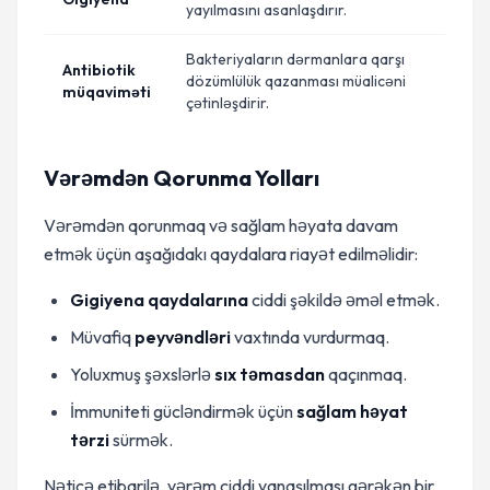
yayılmasını asanlaşdırır.
Bakteriyaların dərmanlara qarşı
Antibiotik
dözümlülük qazanması müalicəni
müqaviməti
çətinləşdirir.
Vərəmdən Qorunma Yolları
Vərəmdən qorunmaq və sağlam həyata davam
etmək üçün aşağıdakı qaydalara riayət edilməlidir:
Gigiyena qaydalarına
ciddi şəkildə əməl etmək.
Müvafiq
peyvəndləri
vaxtında vurdurmaq.
Yoluxmuş şəxslərlə
sıx təmasdan
qaçınmaq.
İmmuniteti gücləndirmək üçün
sağlam həyat
tərzi
sürmək.
Nəticə etibarilə, vərəm ciddi yanaşılması gərəkən bir