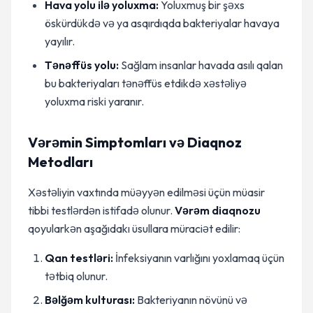
Hava yolu ilə yoluxma:
Yoluxmuş bir şəxs
öskürdükdə və ya asqırdıqda bakteriyalar havaya
yayılır.
Tənəffüs yolu:
Sağlam insanlar havada asılı qalan
bu bakteriyaları tənəffüs etdikdə xəstəliyə
yoluxma riski yaranır.
Vərəmin Simptomları və Diaqnoz
Metodları
Xəstəliyin vaxtında müəyyən edilməsi üçün müasir
tibbi testlərdən istifadə olunur.
Vərəm diaqnozu
qoyularkən aşağıdakı üsullara müraciət edilir:
Qan testləri:
İnfeksiyanın varlığını yoxlamaq üçün
tətbiq olunur.
Bəlğəm kulturası:
Bakteriyanın növünü və