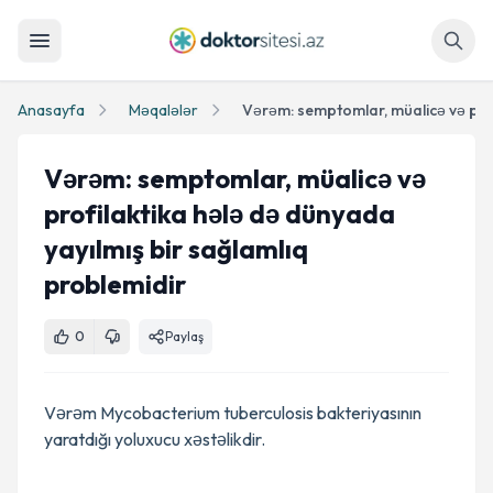
Axtar
Anasayfa
Məqalələr
Vərəm: semptomlar, müalicə və
profilaktika hələ də dünyada
yayılmış bir sağlamlıq
problemidir
0
Paylaş
Vərəm Mycobacterium tuberculosis bakteriyasının
yaratdığı yoluxucu xəstəlikdir.