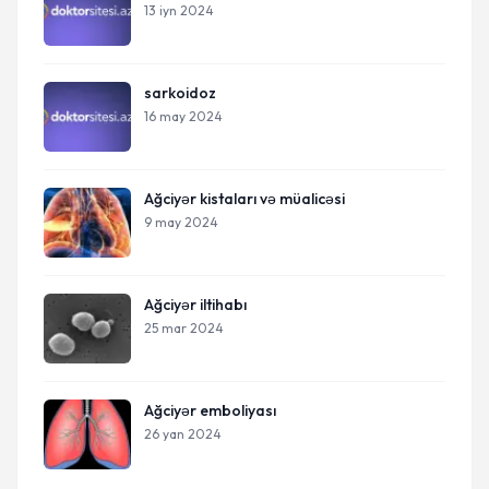
13 iyn 2024
sarkoidoz
16 may 2024
Ağciyər kistaları və müalicəsi
9 may 2024
Ağciyər iltihabı
25 mar 2024
Ağciyər emboliyası
26 yan 2024