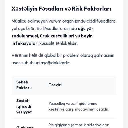
Xəstəliyin Fəsadları və Risk Faktorları
Müalicə edilməyən vərəm orqanizmdə ciddi fəsadlara
yol aça bilər. Bu fəsadlar arasında
ağciyər
zədələnməsi, ürək xəstəlikləri və beyin
infeksiyaları
xüsusilə təhlükəlidir.
Vərəmin hələ də qlobal bir problem olaraq qalmasının
əsas səbəbləri aşağıdakılardır:
Səbəb
Təsviri
Faktoru
Sosial-
Yoxsulluq və zəif qidalanma
iqtisadi
xəstəliyə qarşı müqaviməti azaldır.
vəziyyət
Pis gigiyena şərtləri bakteriyaların
Gigiyena