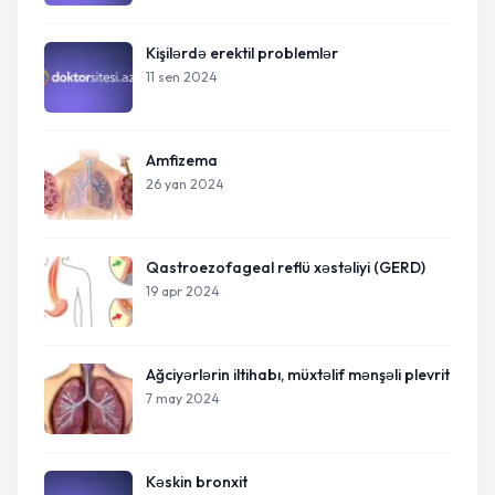
Kişilərdə erektil problemlər
11 sen 2024
Amfizema
26 yan 2024
Qastroezofageal reflü xəstəliyi (GERD)
19 apr 2024
Ağciyərlərin iltihabı, müxtəlif mənşəli plevrit
7 may 2024
Kəskin bronxit