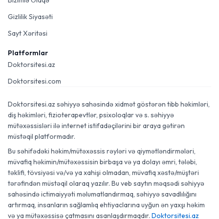
Bizimlə Əlaqə
Gizlilik Siyasəti
Sayt Xəritəsi
Platformlar
Doktorsitesi.az
Doktorsitesi.com
Doktorsitesi.az səhiyyə sahəsində xidmət göstərən tibb həkimləri,
diş həkimləri, fizioterapevtlər, psixoloqlar və s. səhiyyə
mütəxəssisləri ilə internet istifadəçilərini bir araya gətirən
müstəqil platformadır.
Bu səhifədəki həkim/mütəxəssis rəyləri və qiymətləndirmələri,
müvafiq həkimin/mütəxəssisin birbaşa və ya dolayı əmri, tələbi,
təklifi, tövsiyəsi və/və ya xahişi olmadan, müvafiq xəstə/müştəri
tərəfindən müstəqil olaraq yazılır. Bu veb saytın məqsədi səhiyyə
sahəsində ictimaiyyəti məlumatlandırmaq, səhiyyə savadlılığını
artırmaq, insanların sağlamlıq ehtiyaclarına uyğun ən yaxşı həkim
və ya mütəxəssisə çatmasını asanlaşdırmaqdır.
Doktorsitesi.az