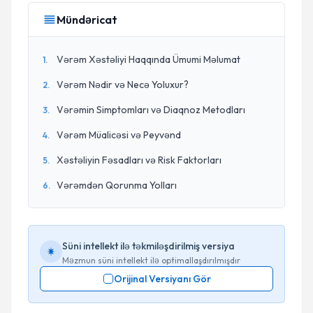
Mündəricat
Vərəm Xəstəliyi Haqqında Ümumi Məlumat
1
.
Vərəm Nədir və Necə Yoluxur?
2
.
Vərəmin Simptomları və Diaqnoz Metodları
3
.
Vərəm Müalicəsi və Peyvənd
4
.
Xəstəliyin Fəsadları və Risk Faktorları
5
.
Vərəmdən Qorunma Yolları
6
.
Süni intellekt ilə təkmiləşdirilmiş versiya
Məzmun süni intellekt ilə optimallaşdırılmışdır
Orijinal Versiyanı Gör