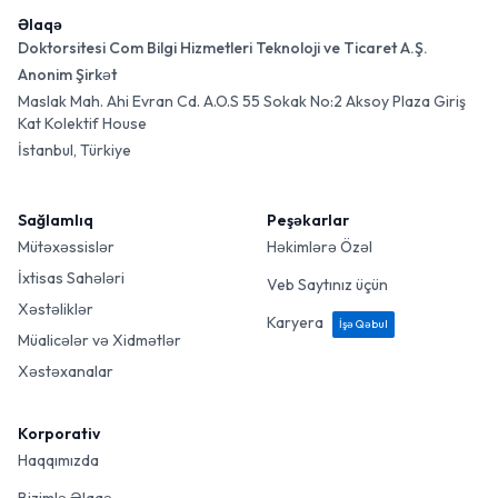
Əlaqə
Doktorsitesi Com Bilgi Hizmetleri Teknoloji ve Ticaret A.Ş.
Anonim Şirkət
Maslak Mah. Ahi Evran Cd. A.O.S 55 Sokak No:2 Aksoy Plaza Giriş
Kat Kolektif House
İstanbul, Türkiye
Sağlamlıq
Peşəkarlar
Mütəxəssislər
Həkimlərə Özəl
İxtisas Sahələri
Veb Saytınız üçün
Xəstəliklər
Karyera
İşə Qəbul
Müalicələr və Xidmətlər
Xəstəxanalar
Korporativ
Haqqımızda