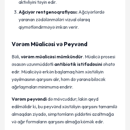
aktivliyini təyin edir.
Ağciyər rentgenoqrafiyası:
Ağciyərlərdə
yaranan zədələnmələri vizual olaraq
qiymətləndirməyə imkan verir.
Vərəm Müalicəsi və Peyvənd
Bəli,
vərəm müalicəsi mümkündür
. Müalicə prosesi
əsasən uzunmüddətli
antibiotik istifadəsini
əhatə
edir. Müalicəyə erkən başlamaq həm xəstəliyin
yayılmasının qarşısını alır, həm də yarana biləcək
ağırlaşmaları minimuma endirir.
Vərəm peyvəndi
də mövcuddur; lakin qeyd
edilməlidir ki, bu peyvənd xəstəliyin qarşısını tamamilə
almaqdan ziyadə, simptomların şiddətini azaltmağa
və ağır formaların qarşısını almağa kömək edir.