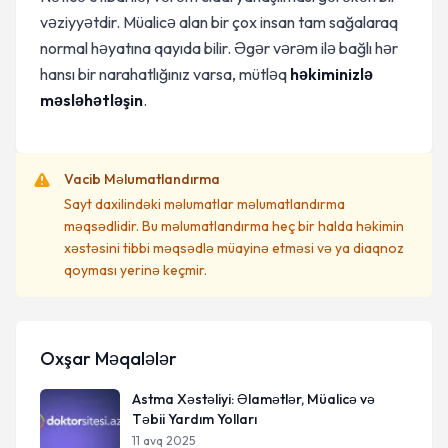
vəziyyətdir. Müalicə alan bir çox insan tam sağalaraq
normal həyatına qayıda bilir. Əgər vərəm ilə bağlı hər
hansı bir narahatlığınız varsa, mütləq
həkiminizlə
məsləhətləşin
.
Vacib Məlumatlandırma
Sayt daxilindəki məlumatlar məlumatlandırma
məqsədlidir. Bu məlumatlandırma heç bir halda həkimin
xəstəsini tibbi məqsədlə müayinə etməsi və ya diaqnoz
qoyması yerinə keçmir.
Oxşar Məqalələr
Astma Xəstəliyi: Əlamətlər, Müalicə və
Təbii Yardım Yolları
11 avq 2025