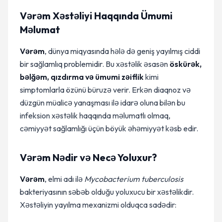
Vərəm Xəstəliyi Haqqında Ümumi
Məlumat
Vərəm
, dünya miqyasında hələ də geniş yayılmış ciddi
bir sağlamlıq problemidir. Bu xəstəlik əsasən
öskürək,
bəlğəm, qızdırma və ümumi zəiflik
kimi
simptomlarla özünü büruzə verir. Erkən diaqnoz və
düzgün müalicə yanaşması ilə idarə oluna bilən bu
infeksion xəstəlik haqqında məlumatlı olmaq,
cəmiyyət sağlamlığı üçün böyük əhəmiyyət kəsb edir.
Vərəm Nədir və Necə Yoluxur?
Vərəm
, elmi adı ilə
Mycobacterium tuberculosis
bakteriyasının səbəb olduğu yoluxucu bir xəstəlikdir.
Xəstəliyin yayılma mexanizmi olduqca sadədir: