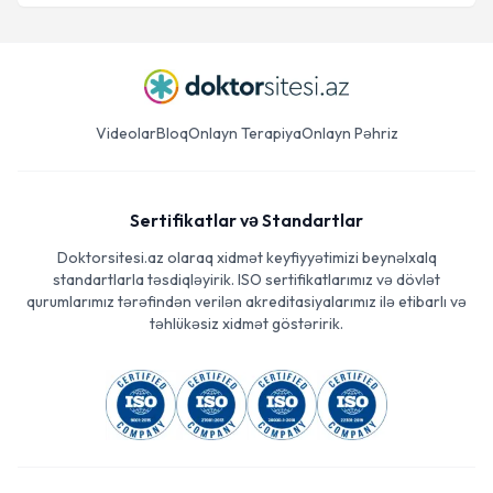
Videolar
Bloq
Onlayn Terapiya
Onlayn Pəhriz
Sertifikatlar və Standartlar
Doktorsitesi.az olaraq xidmət keyfiyyətimizi beynəlxalq
standartlarla təsdiqləyirik. ISO sertifikatlarımız və dövlət
qurumlarımız tərəfindən verilən akreditasiyalarımız ilə etibarlı və
təhlükəsiz xidmət göstəririk.