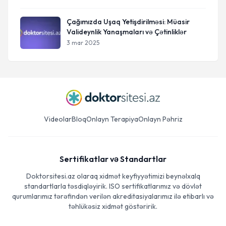
Çağımızda Uşaq Yetişdirilməsi: Müasir
Valideynlik Yanaşmaları və Çətinliklər
3 mar 2025
Videolar
Bloq
Onlayn Terapiya
Onlayn Pəhriz
Sertifikatlar və Standartlar
Doktorsitesi.az olaraq xidmət keyfiyyətimizi beynəlxalq
standartlarla təsdiqləyirik. ISO sertifikatlarımız və dövlət
qurumlarımız tərəfindən verilən akreditasiyalarımız ilə etibarlı və
təhlükəsiz xidmət göstəririk.