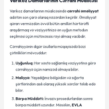
Varikoz Damarlarının Cərrahi Müalicəsi
Varikoz damarlarının müalicəsində
cərrahi əməliyyat
adətən son çarə olaraq nəzərdən keçirilir. Əməliyyat
qərarı verməzdən əvvəl bütün amilləri hərtərəfli
araşdırmaq və vəziyyətinizə ən uyğun metodun
seçilməsi üçün mütəxəssis rəyi almaq vacibdir.
Cərrahiyyənin digər üsullarla müqayisədə bəzi
çətinlikləri mövcuddur:
Uyğunluq:
Hər xəstə sağlamlıq vəziyyətinə görə
cərrahiyyə üçün namizəd olmaya bilər.
Maliyyə:
Yaşadığınız bölgədən və sığorta
şərtlərindən asılı olaraq yüksək xərclər tələb edə
bilər.
Bərpa Müddəti:
İnvaziv prosedurlardan sonra
bərpa müddəti uzundur. Məsələn,
EVLA