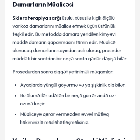
Damarların Müalicəsi
Skleroterapiya sarğı
üsulu, xüsusilə kiçik ölçülü
varikoz damarlarını müalicə etmək üçün üstünlük
təşkil edir. Bu metodda damara yeridilən kimyəvi
maddə damarın qapanmasını təmin edir. Müalicə
olunacaq damarların sayından asılı olaraq, prosedur
müddəti bir saatdan bir neçə saata qədər dəyişə bilər.
Prosedurdan sonra diqqət yetirilməli məqamlar:
Ayaqlarda yüngül göyərmə və ya şişkinlik ola bilər.
Bu əlamətlər adətən bir neçə gün ərzində öz-
özünə keçir.
Müalicəyə qərar verməzdən əvvəl mütləq
həkiminizlə məsləhətləşməlisiniz.