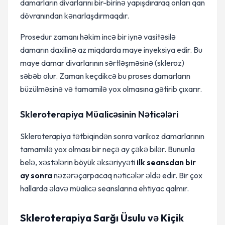
damarların divarlarını bir-birinə yapışdıraraq onları qan
dövranından kənarlaşdırmaqdır.
Prosedur zamanı həkim incə bir iynə vasitəsilə
damarın daxilinə az miqdarda maye inyeksiya edir. Bu
maye damar divarlarının sərtləşməsinə (skleroz)
səbəb olur. Zaman keçdikcə bu proses damarların
büzülməsinə və tamamilə yox olmasına gətirib çıxarır.
Skleroterapiya Müalicəsinin Nəticələri
Skleroterapiya tətbiqindən sonra varikoz damarlarının
tamamilə yox olması bir neçə ay çəkə bilər. Bununla
belə, xəstələrin böyük əksəriyyəti
ilk seansdan bir
ay sonra
nəzərəçarpacaq nəticələr əldə edir. Bir çox
hallarda əlavə müalicə seanslarına ehtiyac qalmır.
Skleroterapiya Sarğı Üsulu və Kiçik