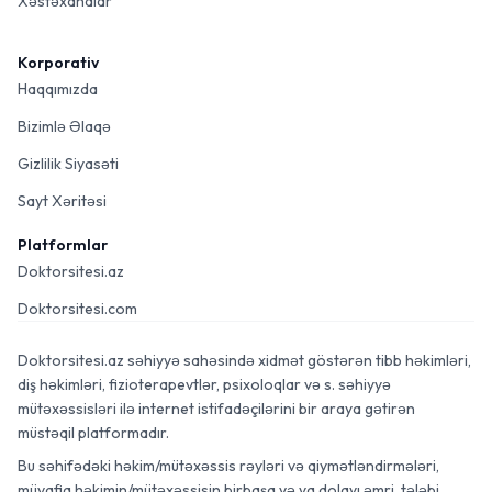
Xəstəxanalar
Korporativ
Haqqımızda
Bizimlə Əlaqə
Gizlilik Siyasəti
Sayt Xəritəsi
Platformlar
Doktorsitesi.az
Doktorsitesi.com
Doktorsitesi.az səhiyyə sahəsində xidmət göstərən tibb həkimləri,
diş həkimləri, fizioterapevtlər, psixoloqlar və s. səhiyyə
mütəxəssisləri ilə internet istifadəçilərini bir araya gətirən
müstəqil platformadır.
Bu səhifədəki həkim/mütəxəssis rəyləri və qiymətləndirmələri,
müvafiq həkimin/mütəxəssisin birbaşa və ya dolayı əmri, tələbi,