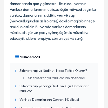
damarlarında qan yığılması nəticəsində yaranır.
Varikoz damarlarının müalicəsi üçün mövcud seçimlər,
varikoz damarlarının şiddəti, yeri və yaşı
(mövcudluğundan asılı olaraq) daxil olmaqla bir neçə
amildən asılıdır. Bu yazıda varikoz damarlarının
müalicəsi üçün ən çox yayılmış üç üsulu müzakirə
edəcəyik: skleroterapiya, cərrahiyyə və sarğı
Mündəricat
Skleroterapiya Nədir və Necə Tətbiq Olunur?
1
.
Skleroterapiya Müalicəsinin Nəticələri
1
.
1
Skleroterapiya Sarğı Üsulu və Kiçik Damarların
2
.
Müalicəsi
Varikoz Damarlarının Cərrahi Müalicəsi
3
.