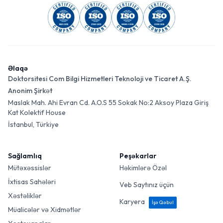
Əlaqə
Doktorsitesi Com Bilgi Hizmetleri Teknoloji ve Ticaret A.Ş.
Anonim Şirkət
Maslak Mah. Ahi Evran Cd. A.O.S 55 Sokak No:2 Aksoy Plaza Giriş
Kat Kolektif House
İstanbul, Türkiye
Sağlamlıq
Peşəkarlar
Mütəxəssislər
Həkimlərə Özəl
İxtisas Sahələri
Veb Saytınız üçün
Xəstəliklər
Karyera
İşə Qəbul
Müalicələr və Xidmətlər