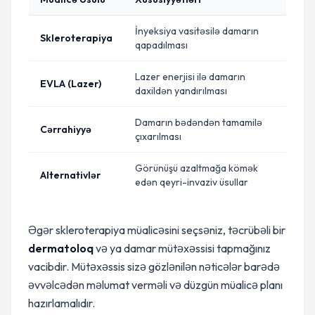
İnyeksiya vasitəsilə damarın
Skleroterapiya
qapadılması
Lazer enerjisi ilə damarın
EVLA (Lazer)
daxildən yandırılması
Damarın bədəndən tamamilə
Cərrahiyyə
çıxarılması
Görünüşü azaltmağa kömək
Alternativlər
edən qeyri-invaziv üsullar
Əgər skleroterapiya müalicəsini seçsəniz, təcrübəli bir
dermatoloq
və ya damar mütəxəssisi tapmağınız
vacibdir. Mütəxəssis sizə gözlənilən nəticələr barədə
əvvəlcədən məlumat verməli və düzgün müalicə planı
hazırlamalıdır.