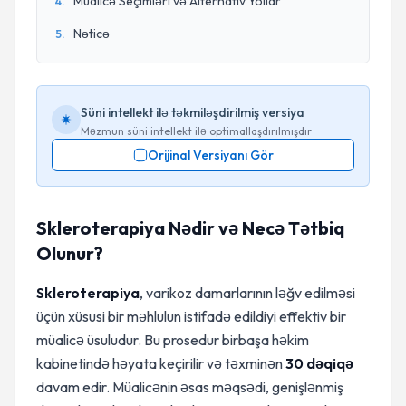
Müalicə Seçimləri və Alternativ Yollar
4
.
Nəticə
5
.
Süni intellekt ilə təkmiləşdirilmiş versiya
Məzmun süni intellekt ilə optimallaşdırılmışdır
Orijinal Versiyanı Gör
Skleroterapiya Nədir və Necə Tətbiq
Olunur?
Skleroterapiya
, varikoz damarlarının ləğv edilməsi
üçün xüsusi bir məhlulun istifadə edildiyi effektiv bir
müalicə üsuludur. Bu prosedur birbaşa həkim
kabinetində həyata keçirilir və təxminən
30 dəqiqə
davam edir. Müalicənin əsas məqsədi, genişlənmiş