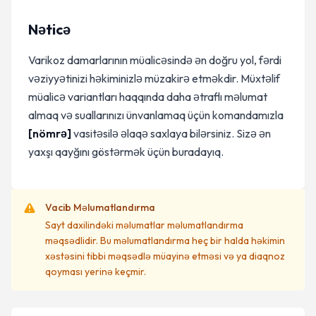
Nəticə
Varikoz damarlarının müalicəsində ən doğru yol, fərdi
vəziyyətinizi həkiminizlə müzakirə etməkdir. Müxtəlif
müalicə variantları haqqında daha ətraflı məlumat
almaq və suallarınızı ünvanlamaq üçün komandamızla
[nömrə]
vasitəsilə əlaqə saxlaya bilərsiniz. Sizə ən
yaxşı qayğını göstərmək üçün buradayıq.
Vacib Məlumatlandırma
Sayt daxilindəki məlumatlar məlumatlandırma
məqsədlidir. Bu məlumatlandırma heç bir halda həkimin
xəstəsini tibbi məqsədlə müayinə etməsi və ya diaqnoz
qoyması yerinə keçmir.