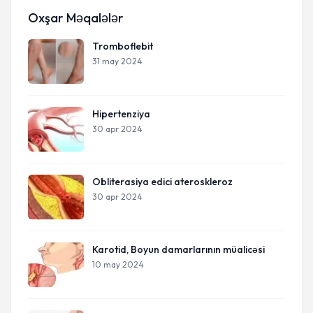
Oxşar Məqalələr
Tromboflebit
31 may 2024
Hipertenziya
30 apr 2024
Obliterasiya edici ateroskleroz
30 apr 2024
Karotid, Boyun damarlarının müalicəsi
10 may 2024