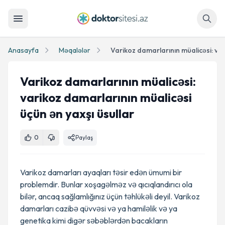
Axtar
Anasayfa
Məqalələr
Varikoz damarlarının müalicəsi:
varikoz damarlarının müalicəsi
üçün ən yaxşı üsullar
0
Paylaş
Varikoz damarları ayaqları təsir edən ümumi bir
problemdir. Bunlar xoşagəlməz və qıcıqlandırıcı ola
bilər, ancaq sağlamlığınız üçün təhlükəli deyil. Varikoz
damarları cazibə qüvvəsi və ya hamiləlik və ya
genetika kimi digər səbəblərdən bacakların