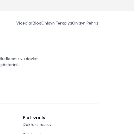
Videolar
Bloq
Onlayn Terapiya
Onlayn Pəhriz
ikatlarımız və dövlət
göstəririk.
Platformlar
Doktorsitesi.az