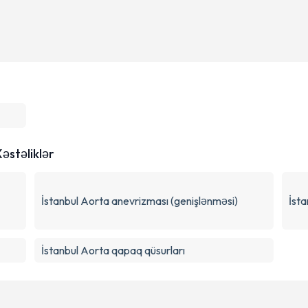
Xəstəliklər
İstanbul Aorta anevrizması (genişlənməsi)
İst
İstanbul Aorta qapaq qüsurları