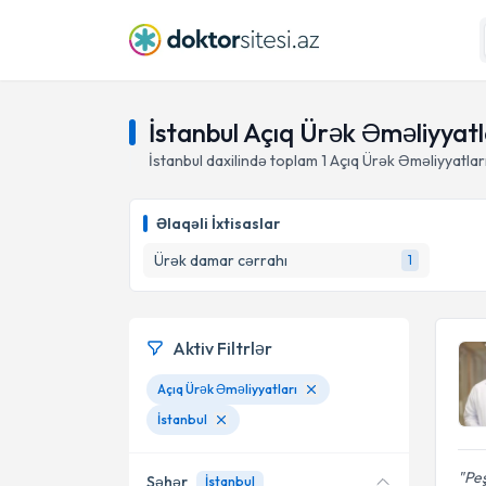
İstanbul Açıq Ürək Əməliyyat
İstanbul daxilində toplam
1
Açıq Ürək Əməliyyatları
Əlaqəli İxtisaslar
Ürək damar cərrahı
1
Aktiv Filtrlər
Açıq Ürək Əməliyyatları
İstanbul
Pe
Şəhər
İstanbul