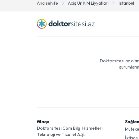
Ana səhifə
Aciq Ur K M Liyyatlari
İstanbul
Doktorsitesi.az olar
qurumlarım
Əlaqə
Sağla
Doktorsitesi Com Bilgi Hizmetleri
Mütəxə
Teknoloji ve Ticaret A.Ş.
İxtisas