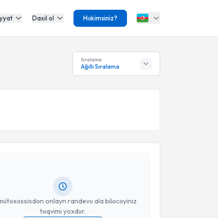
yyat
Daxil ol
Həkimsiniz?
Sıralama
Ağıllı Sıralama
Təqvimi Tələbi
 Kemal Korkmaz
{name} üçün randevu təqvimi tələbi
 mütəxəssisdən randevu ala biləcəyiniz təqvim hazır
oçt ilə məlumatlandırılacaqsınız.
anınız
mütəxəssisdən onlayn randevu ala biləcəyiniz
təqvimi yoxdur.