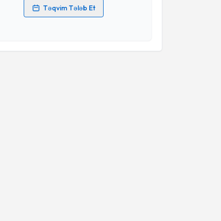
Təqvim Tələb Et
məlumatlarımın emal edilməsinə dair
Aydınlatma
i oxudum və şəxsi məlumatlarımın göstərilən
ədə emal edilməsinə razılıq verirəm.
Təqvim Tələbini Göndər