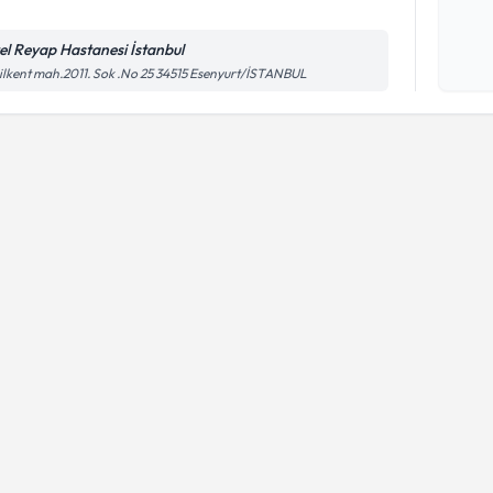
Şəxsi 
el Reyap Hastanesi İstanbul
Mətni
n
ilkent mah.2011. Sok .No 25 34515 Esenyurt/İSTANBUL
çərçiv