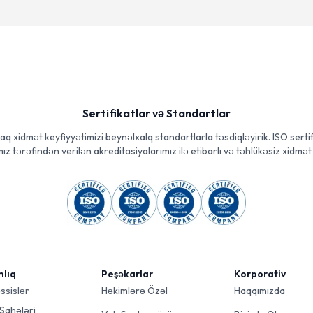
Sertifikatlar və Standartlar
aq xidmət keyfiyyətimizi beynəlxalq standartlarla təsdiqləyirik. ISO sertif
ız tərəfindən verilən akreditasiyalarımız ilə etibarlı və təhlükəsiz xidmət 
mlıq
Peşəkarlar
Korporativ
ssislər
Həkimlərə Özəl
Haqqımızda
 Sahələri