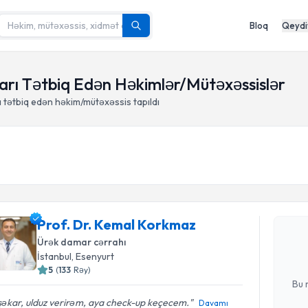
Bloq
Qeydi
ları Tətbiq Edən Həkimlər/Mütəxəssislər
 tətbiq edən həkim/mütəxəssis tapıldı
Randevu 
Prof. Dr.
Prof. Dr. Kemal Korkmaz
yaradın. Bu
olduqda e-p
Ürək damar cərrahı
İstanbul
, Esenyurt
E-poçt Ünv
5
(
133
Rəy
)
Bu 
şəkar, ulduz verirəm, aya check-up keçecem.
Davamı