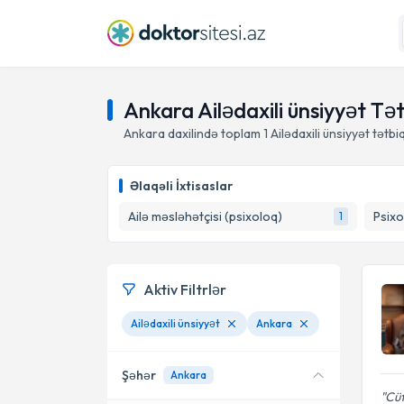
Ankara Ailədaxili ünsiyyət T
Ankara daxilində toplam
1
Ailədaxili ünsiyyət tətb
Əlaqəli İxtisaslar
Ailə məsləhətçisi (psixoloq)
Psixo
1
Aktiv Filtrlər
Ailədaxili ünsiyyət
Ankara
Şəhər
Ankara
Cüt