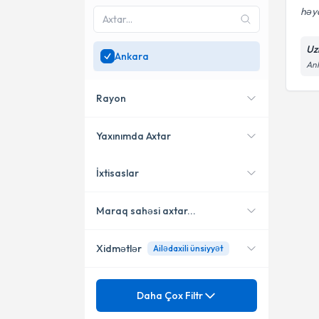
həya
Uz
Ankara
An
Rayon
Yaxınımda Axtar
İxtisaslar
Yerləşməmə yaxın
Çankaya
mütəxəssisləri göstər
Maraq sahəsi axtar...
Xidmətlər
Ailədaxili ünsiyyət
Ailə məsləhətçisi (psixoloq)
Psixoloq
Məzuniyyət
Ailədaxili münaqişə / ailədaxili
Daha Çox Filtr
ünsiyyət problemləri