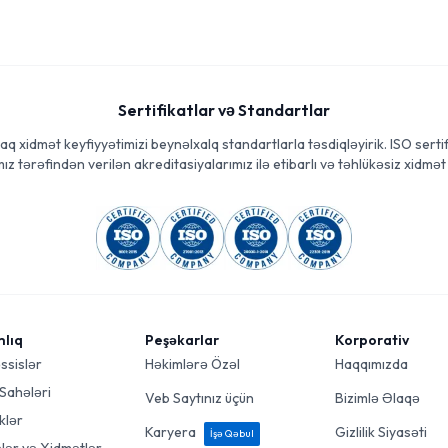
Sertifikatlar və Standartlar
aq xidmət keyfiyyətimizi beynəlxalq standartlarla təsdiqləyirik. ISO sertif
ız tərəfindən verilən akreditasiyalarımız ilə etibarlı və təhlükəsiz xidmət 
mlıq
Peşəkarlar
Korporativ
ssislər
Həkimlərə Özəl
Haqqımızda
 Sahələri
Veb Saytınız üçün
Bizimlə Əlaqə
klər
Karyera
Gizlilik Siyasəti
İşə Qəbul